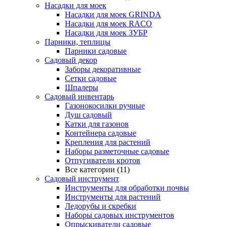
Насадки для моек
Насадки для моек GRINDA
Насадки для моек RACO
Насадки для моек ЗУБР
Парники, теплицы
Парники садовые
Садовый декор
Заборы декоративные
Сетки садовые
Шпалеры
Садовый инвентарь
Газонокосилки ручные
Душ садовый
Катки для газонов
Контейнера садовые
Крепления для растений
Наборы разметочные садовые
Отпугиватели кротов
Все категории (11)
Садовый инструмент
Инструменты для обработки почвы
Инструменты для растений
Ледорубы и скребки
Наборы садовых инструментов
Опрыскиватели садовые