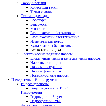
Тачки, носилки
Колеса для тачки
Тачки садовые
Техника для сада
Аэраторы
Бензокосы
Бензопилы
Газонокосилки бензиновые
Газонокосилки электрические
Измельчители веток
Культиваторы бензиновые
Все категории (14)
Электрические водяные насосы
Блоки управления и реле давления насосов
Насосные станции
Насосы погружные
Насосы фонтанные
Поверхностные насосы
Измерительный инструмент
Видеоэндоскопы
Видеоэндоскопы ЗУБР
Гидроуровни
Гидроуровни Stayer
Гидроуровни ЗУБР
Детекторы проводки