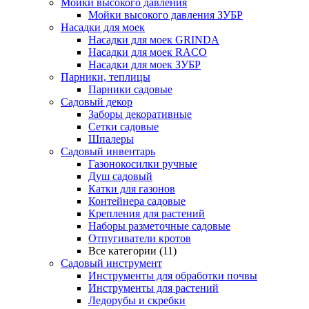
Мойки высокого давления
Мойки высокого давления ЗУБР
Насадки для моек
Насадки для моек GRINDA
Насадки для моек RACO
Насадки для моек ЗУБР
Парники, теплицы
Парники садовые
Садовый декор
Заборы декоративные
Сетки садовые
Шпалеры
Садовый инвентарь
Газонокосилки ручные
Душ садовый
Катки для газонов
Контейнера садовые
Крепления для растений
Наборы разметочные садовые
Отпугиватели кротов
Все категории (11)
Садовый инструмент
Инструменты для обработки почвы
Инструменты для растений
Ледорубы и скребки