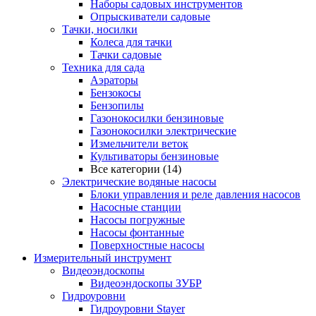
Наборы садовых инструментов
Опрыскиватели садовые
Тачки, носилки
Колеса для тачки
Тачки садовые
Техника для сада
Аэраторы
Бензокосы
Бензопилы
Газонокосилки бензиновые
Газонокосилки электрические
Измельчители веток
Культиваторы бензиновые
Все категории (14)
Электрические водяные насосы
Блоки управления и реле давления насосов
Насосные станции
Насосы погружные
Насосы фонтанные
Поверхностные насосы
Измерительный инструмент
Видеоэндоскопы
Видеоэндоскопы ЗУБР
Гидроуровни
Гидроуровни Stayer