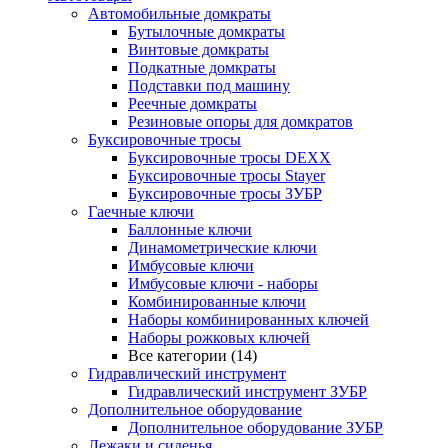
Автомобильные домкраты
Бутылочные домкраты
Винтовые домкраты
Подкатные домкраты
Подставки под машину
Реечные домкраты
Резиновые опоры для домкратов
Буксировочные тросы
Буксировочные тросы DEXX
Буксировочные тросы Stayer
Буксировочные тросы ЗУБР
Гаечные ключи
Баллонные ключи
Динамометрические ключи
Имбусовые ключи
Имбусовые ключи - наборы
Комбинированные ключи
Наборы комбинированных ключей
Наборы рожковых ключей
Все категории (14)
Гидравлический инструмент
Гидравлический инструмент ЗУБР
Дополнительное оборудование
Дополнительное оборудование ЗУБР
Лежаки и сиденья