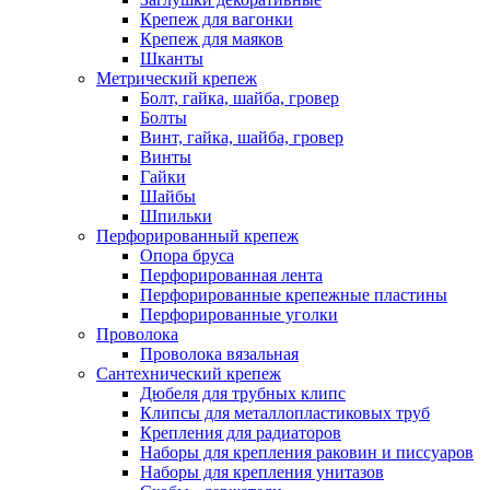
Крепеж для вагонки
Крепеж для маяков
Шканты
Метрический крепеж
Болт, гайка, шайба, гровер
Болты
Винт, гайка, шайба, гровер
Винты
Гайки
Шайбы
Шпильки
Перфорированный крепеж
Опора бруса
Перфорированная лента
Перфорированные крепежные пластины
Перфорированные уголки
Проволока
Проволока вязальная
Сантехнический крепеж
Дюбеля для трубных клипс
Клипсы для металлопластиковых труб
Крепления для радиаторов
Наборы для крепления раковин и писсуаров
Наборы для крепления унитазов