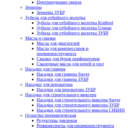
Центрирующие сверла
Зенкеры
Зенкеры ЗУБР
Зубила для отбойного молотка
Зубила для отбойного молотка Kraftool
Зубила для отбойного молотка Uragan
Зубила для отбойного молотка ЗУБР
Масла и смазки
Масла для двигателей
Масла для компрессоров и
пневмоинструмента
Смазки для буров перфораторов
Смазочные масла для цепей и пил
Насадки для гравера
Насадки для гравера Stayer
Насадки для гравера ЗУБР
Насадки для реноватора
Насадки для реноватора ЗУБР
Насадки для строительного миксера
Насадки для строительного миксера Stayer
Насадки для строительного миксера ЗУБР
Насадки для строительного миксера СИБИН
Оснастка пневматическая
Редукторы давления
Ремкомплекты для пневмоинструмента