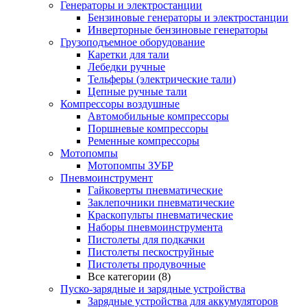
Генераторы и электростанции
Бензиновые генераторы и электростанции
Инверторные бензиновые генераторы
Грузоподъемное оборудование
Каретки для тали
Лебедки ручные
Тельферы (электрические тали)
Цепные ручные тали
Компрессоры воздушные
Автомобильные компрессоры
Поршневые компрессоры
Ременные компрессоры
Мотопомпы
Мотопомпы ЗУБР
Пневмоинструмент
Гайковерты пневматические
Заклепочники пневматические
Краскопульты пневматические
Наборы пневмоинструмента
Пистолеты для подкачки
Пистолеты пескоструйные
Пистолеты продувочные
Все категории (8)
Пуско-зарядные и зарядные устройства
Зарядные устройства для аккумуляторов