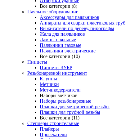
Отвертки ударные
Все категории (8)
Паяльное оборудование
Аксессуары для паяльников
Аппараты для сварки пластиковых труб
Выжигатели по дереву, пирографы
Жала для паяльников
Лампы паяльные
Паяльники газовые
Паяльники электрические
Все категории (10)
Пинцеты
Пинцеты ЗУБР
Резьбонарезной инструмент
Клуппы
Метчики
Метчикодержатели
Наборы метчиков
Наборы резьбонарезные
Плашки для метрической резьбы
Плашки для трубной резьбы
Все категории (11)
Степлеры строительные
Плайеры
Просекатели