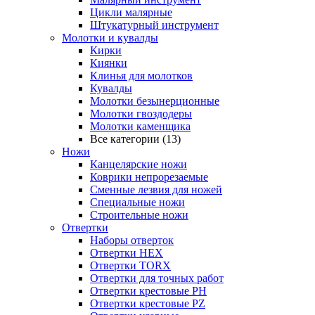
Цикли малярные
Штукатурный инструмент
Молотки и кувалды
Кирки
Киянки
Клинья для молотков
Кувалды
Молотки безынерционные
Молотки гвоздодеры
Молотки каменщика
Все категории (13)
Ножи
Канцелярские ножи
Коврики непрорезаемые
Сменные лезвия для ножей
Специальные ножи
Строительные ножи
Отвертки
Наборы отверток
Отвертки HEX
Отвертки TORX
Отвертки для точных работ
Отвертки крестовые PH
Отвертки крестовые PZ