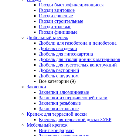
Гвозди быстрофиксирующиеся
Гвозди винтовые
Гвозди ершеные
Гвозди строительные
Гвозди толевые
Гвозди финишные
Дюбельный крепеж
Дюбели для газобетона и пенобетона
Дюбель гвоздевой
Дюбель для гипсокартона
Дюбель для изоляционных материалов
Дюбель для пустотелых конструкций
Дюбель распорный
Дюбель с шурупом
Все категории (9)
Заклепки
Заклепки алюминиевые
Заклепки из нержавеющей стали
Заклепки резьбовые
Заклепки стальные
Крепеж для террасной доски
Крепеж для террасной доски ЗУБР
Мебельный крепеж
Винт-конфирмат
Заглушки декоративные