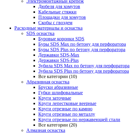
Электромонтажный крепеж
Дюбеля для хомутов
Кабельные стяжки
Площадки для хомутов
Скобы с гвоздем
Расходные материалы и оснастка
SDS оснастка
Буровые коронки SDS
Буры SDS Max по бетону для перфоратора
Буры SDS Plus по бетону для перфоратора
Державки SDS-Max
Державки SDS-Plus
Зубила SDS Mах по бетону для перфоратора
Зубила SDS Plus по бетону для перфоратора
Все категории (10)
Абразивная оснастка
Бруски абразивные
Губки шлифовальные
Круги заточные
Круги лепестковые веерные
Круги отрезные по камню
Круги отрезные по металлу
Круги отрезные по нержавеющей стали
Все категории (20)
Алмазная оснастка