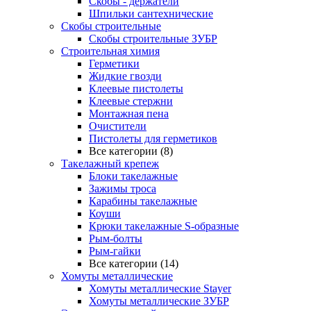
Скобы - держатели
Шпильки сантехнические
Скобы строительные
Скобы строительные ЗУБР
Строительная химия
Герметики
Жидкие гвозди
Клеевые пистолеты
Клеевые стержни
Монтажная пена
Очистители
Пистолеты для герметиков
Все категории (8)
Такелажный крепеж
Блоки такелажные
Зажимы троса
Карабины такелажные
Коуши
Крюки такелажные S-образные
Рым-болты
Рым-гайки
Все категории (14)
Хомуты металлические
Хомуты металлические Stayer
Хомуты металлические ЗУБР