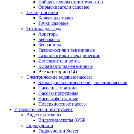
Наборы садовых инструментов
Опрыскиватели садовые
Тачки, носилки
Колеса для тачки
Тачки садовые
Техника для сада
Аэраторы
Бензокосы
Бензопилы
Газонокосилки бензиновые
Газонокосилки электрические
Измельчители веток
Культиваторы бензиновые
Все категории (14)
Электрические водяные насосы
Блоки управления и реле давления насосов
Насосные станции
Насосы погружные
Насосы фонтанные
Поверхностные насосы
Измерительный инструмент
Видеоэндоскопы
Видеоэндоскопы ЗУБР
Гидроуровни
Гидроуровни Stayer