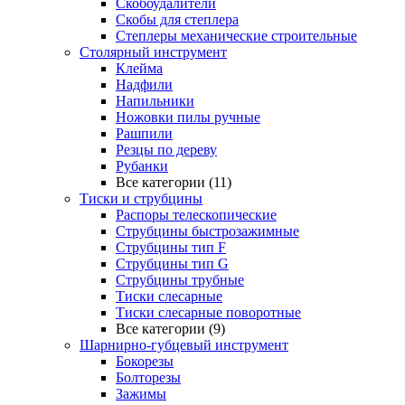
Скобоудалители
Скобы для степлера
Степлеры механические строительные
Столярный инструмент
Клейма
Надфили
Напильники
Ножовки пилы ручные
Рашпили
Резцы по дереву
Рубанки
Все категории (11)
Тиски и струбцины
Распоры телескопические
Струбцины быстрозажимные
Струбцины тип F
Струбцины тип G
Струбцины трубные
Тиски слесарные
Тиски слесарные поворотные
Все категории (9)
Шарнирно-губцевый инструмент
Бокорезы
Болторезы
Зажимы