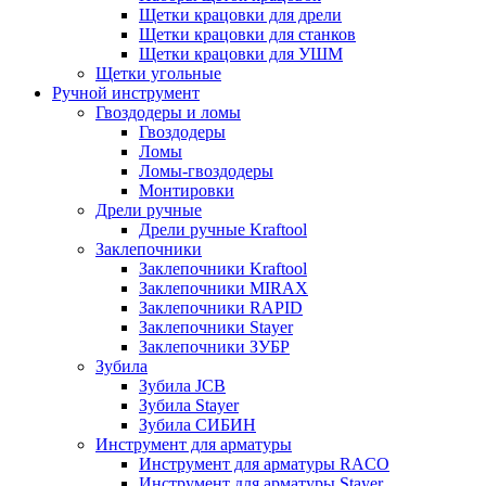
Щетки крацовки для дрели
Щетки крацовки для станков
Щетки крацовки для УШМ
Щетки угольные
Ручной инструмент
Гвоздодеры и ломы
Гвоздодеры
Ломы
Ломы-гвоздодеры
Монтировки
Дрели ручные
Дрели ручные Kraftool
Заклепочники
Заклепочники Kraftool
Заклепочники MIRAX
Заклепочники RAPID
Заклепочники Stayer
Заклепочники ЗУБР
Зубила
Зубила JCB
Зубила Stayer
Зубила СИБИН
Инструмент для арматуры
Инструмент для арматуры RACO
Инструмент для арматуры Stayer