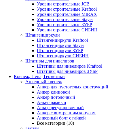
Уровни строительные JCB
Уровни строительные Kraftool
Уровни строительные MIRAX
Уровни строительные Stayer
Уровни строительные ЗУБР
Уровни строительные СИБИН
Штангенциркули
Штангенциркули Kraftool
Штангенциркули Stayer
Штангенциркули ЗУБР
Штангенциркули СИБИН
Штативы для нивелиров
Штативы для нивелиров Kraftool
Штативы для нивелиров ЗУБР
Крепеж, Пена, Герметики
Анкерный крепеж
Анкер для пустотелых конструкций
Анкер клиновой
Анкер потолочный
Анкер рамный
Анкер регулировочный
Анкер с внутренним конусом
Анкерный болт с гайкой
Все категории (10)
Гвозди