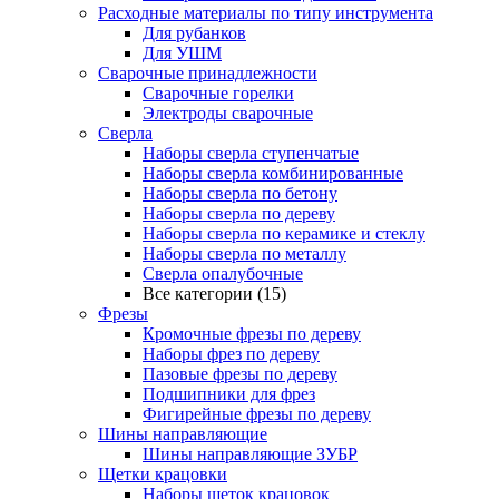
Расходные материалы по типу инструмента
Для рубанков
Для УШМ
Сварочные принадлежности
Сварочные горелки
Электроды сварочные
Сверла
Наборы cверла ступенчатые
Наборы сверла комбинированные
Наборы сверла по бетону
Наборы сверла по дереву
Наборы сверла по керамике и стеклу
Наборы сверла по металлу
Сверла опалубочные
Все категории (15)
Фрезы
Кромочные фрезы по дереву
Наборы фрез по дереву
Пазовые фрезы по дереву
Подшипники для фрез
Фигирейные фрезы по дереву
Шины направляющие
Шины направляющие ЗУБР
Щетки крацовки
Наборы щеток крацовок