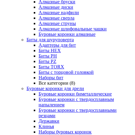
Алмазные бруски
Алмазные диски
Алмазные надфили
Алмазные сверла
Алмазные струны
Алмазные шлифовальные чашки
Буровые коронки алмазные
Биты для шуруповерта
Адаптеры для бит
Биты HEX
Биты PH
Биты PZ
Биты TORX
Биты с торцовой головкой
Наборы бит
Все категории (8)
Буровые коронки для дрели
Буровые коронки биметаллические
Буровые коронки с твердосплавным
напылением
Буровые коронки с твердосплавными
резцами
Державки
Клинья
Наборы буровых коронок