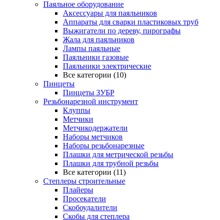
Паяльное оборудование
Аксессуары для паяльников
Аппараты для сварки пластиковых труб
Выжигатели по дереву, пирографы
Жала для паяльников
Лампы паяльные
Паяльники газовые
Паяльники электрические
Все категории (10)
Пинцеты
Пинцеты ЗУБР
Резьбонарезной инструмент
Клуппы
Метчики
Метчикодержатели
Наборы метчиков
Наборы резьбонарезные
Плашки для метрической резьбы
Плашки для трубной резьбы
Все категории (11)
Степлеры строительные
Плайеры
Просекатели
Скобоудалители
Скобы для степлера