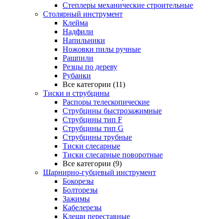
Степлеры механические строительные
Столярный инструмент
Клейма
Надфили
Напильники
Ножовки пилы ручные
Рашпили
Резцы по дереву
Рубанки
Все категории (11)
Тиски и струбцины
Распоры телескопические
Струбцины быстрозажимные
Струбцины тип F
Струбцины тип G
Струбцины трубные
Тиски слесарные
Тиски слесарные поворотные
Все категории (9)
Шарнирно-губцевый инструмент
Бокорезы
Болторезы
Зажимы
Кабелерезы
Клещи переставные