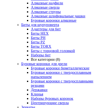
Алмазные надфили
Алмазные сверла
Алмазные струны
Алмазные шлифовальные чашки
Буровые коронки алмазные
Биты для шуруповерта
Адаптеры для бит
Биты HEX
Биты PH
Биты PZ
Биты TORX
Биты с торцовой головкой
Наборы бит
Все категории (8)
Буровые коронки для дрели
Буровые коронки биметаллические
Буровые коронки с твердосплавным
напылением
Буровые коронки с твердосплавными
резцами
Державки
Клинья
Наборы буровых коронок
Центрирующие сверла
Зенкеры