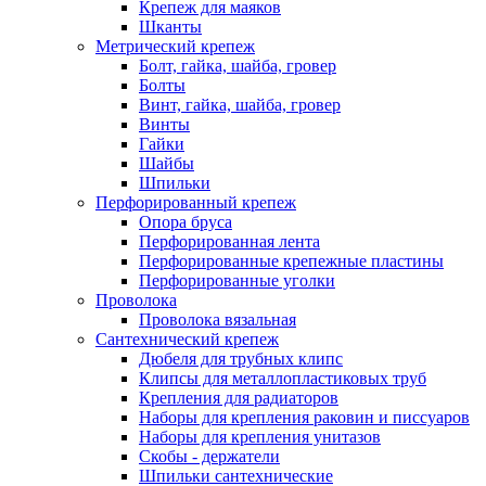
Крепеж для маяков
Шканты
Метрический крепеж
Болт, гайка, шайба, гровер
Болты
Винт, гайка, шайба, гровер
Винты
Гайки
Шайбы
Шпильки
Перфорированный крепеж
Опора бруса
Перфорированная лента
Перфорированные крепежные пластины
Перфорированные уголки
Проволока
Проволока вязальная
Сантехнический крепеж
Дюбеля для трубных клипс
Клипсы для металлопластиковых труб
Крепления для радиаторов
Наборы для крепления раковин и писсуаров
Наборы для крепления унитазов
Скобы - держатели
Шпильки сантехнические