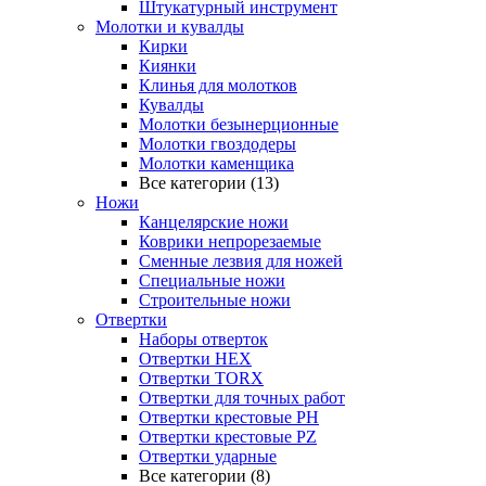
Штукатурный инструмент
Молотки и кувалды
Кирки
Киянки
Клинья для молотков
Кувалды
Молотки безынерционные
Молотки гвоздодеры
Молотки каменщика
Все категории (13)
Ножи
Канцелярские ножи
Коврики непрорезаемые
Сменные лезвия для ножей
Специальные ножи
Строительные ножи
Отвертки
Наборы отверток
Отвертки HEX
Отвертки TORX
Отвертки для точных работ
Отвертки крестовые PH
Отвертки крестовые PZ
Отвертки ударные
Все категории (8)