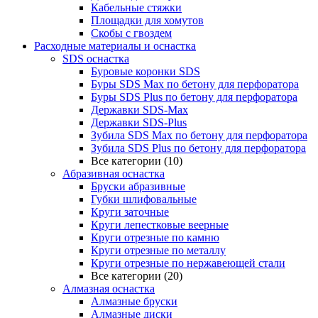
Кабельные стяжки
Площадки для хомутов
Скобы с гвоздем
Расходные материалы и оснастка
SDS оснастка
Буровые коронки SDS
Буры SDS Max по бетону для перфоратора
Буры SDS Plus по бетону для перфоратора
Державки SDS-Max
Державки SDS-Plus
Зубила SDS Mах по бетону для перфоратора
Зубила SDS Plus по бетону для перфоратора
Все категории (10)
Абразивная оснастка
Бруски абразивные
Губки шлифовальные
Круги заточные
Круги лепестковые веерные
Круги отрезные по камню
Круги отрезные по металлу
Круги отрезные по нержавеющей стали
Все категории (20)
Алмазная оснастка
Алмазные бруски
Алмазные диски