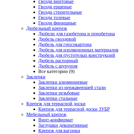
Гвозди винтовые
Гвозди ершеные
Гвозди строительные
Гвозди толевые
Гвозди финишные
Дюбельный крепеж
Дюбели для газобетона и пенобетона
Дюбель гвоздевой
Дюбель для гипсокартона
Дюбель для изоляционных материалов
Дюбель для пустотелых конструкций
Дюбель распорный
Дюбель с шурупом
Все категории (9)
Заклепки
Заклепки алюминиевые
Заклепки из нержавеющей стали
Заклепки резьбовые
Заклепки стальные
Крепеж для террасной доски
Крепеж для террасной доски ЗУБР
Мебельный крепеж
Винт-конфирмат
Заглушки декоративные
Крепеж для вагонки