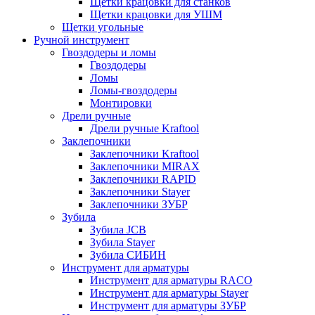
Щетки крацовки для станков
Щетки крацовки для УШМ
Щетки угольные
Ручной инструмент
Гвоздодеры и ломы
Гвоздодеры
Ломы
Ломы-гвоздодеры
Монтировки
Дрели ручные
Дрели ручные Kraftool
Заклепочники
Заклепочники Kraftool
Заклепочники MIRAX
Заклепочники RAPID
Заклепочники Stayer
Заклепочники ЗУБР
Зубила
Зубила JCB
Зубила Stayer
Зубила СИБИН
Инструмент для арматуры
Инструмент для арматуры RACO
Инструмент для арматуры Stayer
Инструмент для арматуры ЗУБР