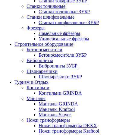
Станки токарные ЗУБР
Станки точильные
Станки точильные ЗУБР
Станки шлифовальные
Станки шлифовальные ЗУБР
Фрезеры
Ламельные фрезеры
Универсальные фрезеры
Строительное оборудование
Бетоносмесители
Бетоносмесители ЗУБР
Виброплиты
Виброплиты ЗУБР
Швонарезчики
Швонарезчики ЗУБР
Туризм и Отдых
Коптильни
Коптильни GRINDA
Мангалы
Мангалы GRINDA
Мангалы Kraftool
Мангалы Stayer
Ножи трансформеры
Ножи трансформеры DEXX
Ножи трансформеры Kraftool