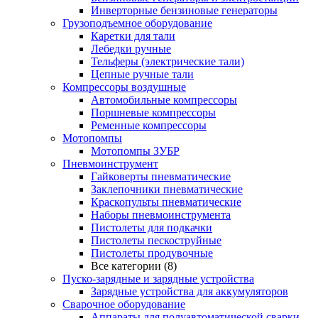
Инверторные бензиновые генераторы
Грузоподъемное оборудование
Каретки для тали
Лебедки ручные
Тельферы (электрические тали)
Цепные ручные тали
Компрессоры воздушные
Автомобильные компрессоры
Поршневые компрессоры
Ременные компрессоры
Мотопомпы
Мотопомпы ЗУБР
Пневмоинструмент
Гайковерты пневматические
Заклепочники пневматические
Краскопульты пневматические
Наборы пневмоинструмента
Пистолеты для подкачки
Пистолеты пескоструйные
Пистолеты продувочные
Все категории (8)
Пуско-зарядные и зарядные устройства
Зарядные устройства для аккумуляторов
Сварочное оборудование
Аппараты для полуавтоматической сварки