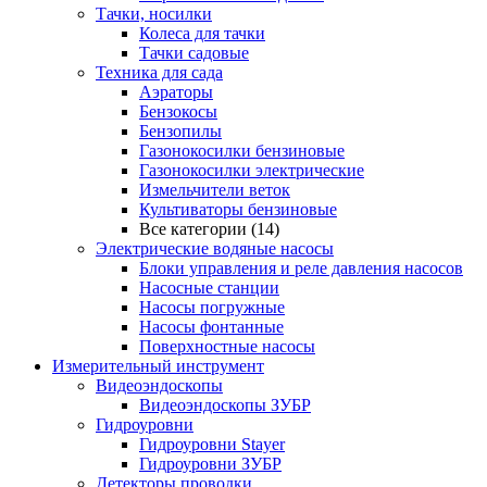
Тачки, носилки
Колеса для тачки
Тачки садовые
Техника для сада
Аэраторы
Бензокосы
Бензопилы
Газонокосилки бензиновые
Газонокосилки электрические
Измельчители веток
Культиваторы бензиновые
Все категории (14)
Электрические водяные насосы
Блоки управления и реле давления насосов
Насосные станции
Насосы погружные
Насосы фонтанные
Поверхностные насосы
Измерительный инструмент
Видеоэндоскопы
Видеоэндоскопы ЗУБР
Гидроуровни
Гидроуровни Stayer
Гидроуровни ЗУБР
Детекторы проводки