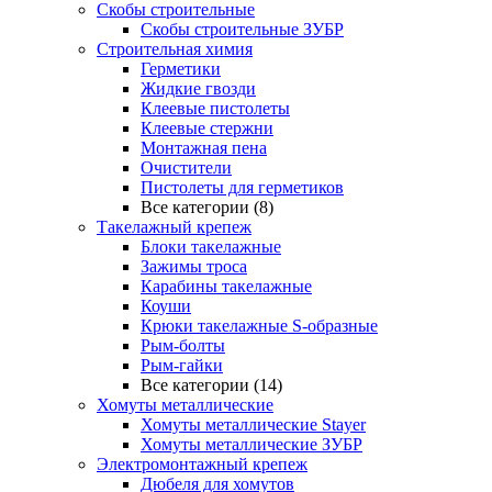
Скобы строительные
Скобы строительные ЗУБР
Строительная химия
Герметики
Жидкие гвозди
Клеевые пистолеты
Клеевые стержни
Монтажная пена
Очистители
Пистолеты для герметиков
Все категории (8)
Такелажный крепеж
Блоки такелажные
Зажимы троса
Карабины такелажные
Коуши
Крюки такелажные S-образные
Рым-болты
Рым-гайки
Все категории (14)
Хомуты металлические
Хомуты металлические Stayer
Хомуты металлические ЗУБР
Электромонтажный крепеж
Дюбеля для хомутов