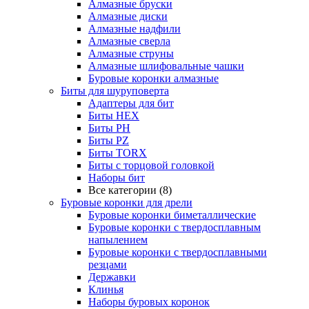
Алмазные бруски
Алмазные диски
Алмазные надфили
Алмазные сверла
Алмазные струны
Алмазные шлифовальные чашки
Буровые коронки алмазные
Биты для шуруповерта
Адаптеры для бит
Биты HEX
Биты PH
Биты PZ
Биты TORX
Биты с торцовой головкой
Наборы бит
Все категории (8)
Буровые коронки для дрели
Буровые коронки биметаллические
Буровые коронки с твердосплавным
напылением
Буровые коронки с твердосплавными
резцами
Державки
Клинья
Наборы буровых коронок