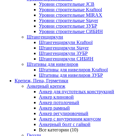
Уровни строительные JCB
Уровни строительные Kraftool
Уровни строительные MIRAX
Уровни строительные Stayer
Уровни строительные ЗУБР
Уровни строительные СИБИН
Штангенциркули
Штангенциркули Kraftool
Штангенциркули Stayer
Штангенциркули ЗУБР
Штангенциркули СИБИН
Штативы для нивелиров
Штативы для нивелиров Kraftool
Штативы для нивелиров ЗУБР
Крепеж, Пена, Герметики
Анкерный крепеж
Анкер для пустотелых конструкций
Анкер клиновой
Анкер потолочный
Анкер рамный
Анкер регулировочный
Анкер с внутренним конусом
Анкерный болт с гайкой
Все категории (10)
Гвозди