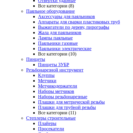
Отвертки ударные
Все категории (8)
Паяльное оборудование
Аксессуары для паяльников
Аппараты для сварки пластиковых труб
Выжигатели по дереву, пирографы
Жала для паяльников
Лампы паяльные
Паяльники газовые
Паяльники электрические
Все категории (10)
Пинцеты
Пинцеты ЗУБР
Резьбонарезной инструмент
Клуппы
Метчики
Метчикодержатели
Наборы метчиков
Наборы резьбонарезные
Плашки для метрической резьбы
Плашки для трубной резьбы
Все категории (11)
Степлеры строительные
Плайеры
Просекатели