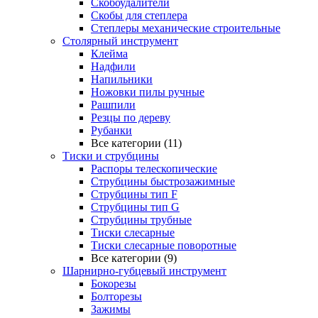
Скобоудалители
Скобы для степлера
Степлеры механические строительные
Столярный инструмент
Клейма
Надфили
Напильники
Ножовки пилы ручные
Рашпили
Резцы по дереву
Рубанки
Все категории (11)
Тиски и струбцины
Распоры телескопические
Струбцины быстрозажимные
Струбцины тип F
Струбцины тип G
Струбцины трубные
Тиски слесарные
Тиски слесарные поворотные
Все категории (9)
Шарнирно-губцевый инструмент
Бокорезы
Болторезы
Зажимы