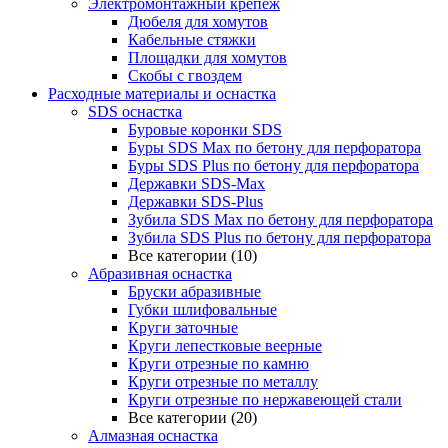
Электромонтажный крепеж
Дюбеля для хомутов
Кабельные стяжки
Площадки для хомутов
Скобы с гвоздем
Расходные материалы и оснастка
SDS оснастка
Буровые коронки SDS
Буры SDS Max по бетону для перфоратора
Буры SDS Plus по бетону для перфоратора
Державки SDS-Max
Державки SDS-Plus
Зубила SDS Mах по бетону для перфоратора
Зубила SDS Plus по бетону для перфоратора
Все категории (10)
Абразивная оснастка
Бруски абразивные
Губки шлифовальные
Круги заточные
Круги лепестковые веерные
Круги отрезные по камню
Круги отрезные по металлу
Круги отрезные по нержавеющей стали
Все категории (20)
Алмазная оснастка