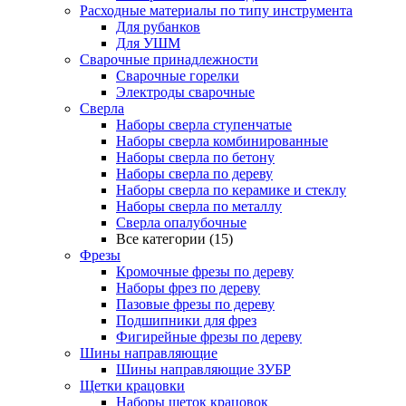
Расходные материалы по типу инструмента
Для рубанков
Для УШМ
Сварочные принадлежности
Сварочные горелки
Электроды сварочные
Сверла
Наборы cверла ступенчатые
Наборы сверла комбинированные
Наборы сверла по бетону
Наборы сверла по дереву
Наборы сверла по керамике и стеклу
Наборы сверла по металлу
Сверла опалубочные
Все категории (15)
Фрезы
Кромочные фрезы по дереву
Наборы фрез по дереву
Пазовые фрезы по дереву
Подшипники для фрез
Фигирейные фрезы по дереву
Шины направляющие
Шины направляющие ЗУБР
Щетки крацовки
Наборы щеток крацовок