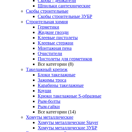
Скобы - держатели
Шпильки сантехнические
Скобы строительные
Скобы строительные ЗУБР
Строительная химия
Герметики
Жидкие гвозди
Клеевые пистолеты
Клеевые стержни
Монтажная пена
Очистители
Пистолеты для герметиков
Все категории (8)
Такелажный крепеж
Блоки такелажные
Зажимы троса
Карабины такелажные
Коуши
Крюки такелажные S-образные
Рым-болты
Рым-гайки
Все категории (14)
Хомуты металлические
Хомуты металлические Stayer
Хомуты металлические ЗУБР