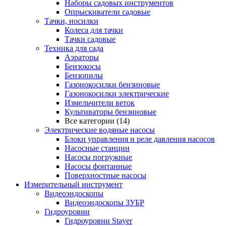
Наборы садовых инструментов
Опрыскиватели садовые
Тачки, носилки
Колеса для тачки
Тачки садовые
Техника для сада
Аэраторы
Бензокосы
Бензопилы
Газонокосилки бензиновые
Газонокосилки электрические
Измельчители веток
Культиваторы бензиновые
Все категории (14)
Электрические водяные насосы
Блоки управления и реле давления насосов
Насосные станции
Насосы погружные
Насосы фонтанные
Поверхностные насосы
Измерительный инструмент
Видеоэндоскопы
Видеоэндоскопы ЗУБР
Гидроуровни
Гидроуровни Stayer