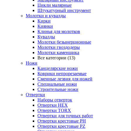
Цикли малярные
Штукатурный инструмент
Молотки и кувалды
Кирки
Киянки
Клинья для молотков
Кувалды
Молотки безынерционные
Молотки гвоздодеры
Молотки каменщика
Все категории (13)
Ножи
Канцелярские ножи
Коврики непрорезаемые
Сменные лезвия для ножей
Специальные ножи
Строительные ножи
Отвертки
Наборы отверток
Отвертки HEX
Отвертки TORX
Отвертки для точных работ
Отвертки крестовые PH
Отвертки крестовые PZ