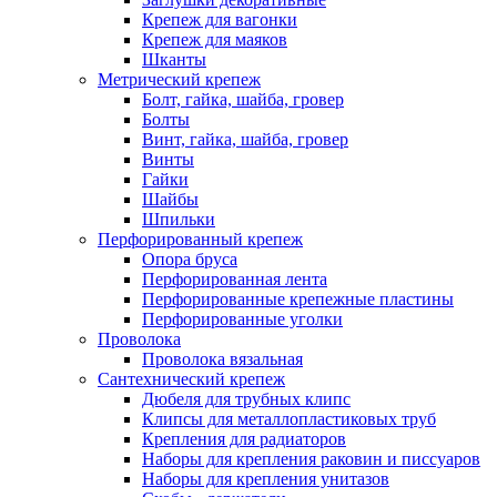
Крепеж для вагонки
Крепеж для маяков
Шканты
Метрический крепеж
Болт, гайка, шайба, гровер
Болты
Винт, гайка, шайба, гровер
Винты
Гайки
Шайбы
Шпильки
Перфорированный крепеж
Опора бруса
Перфорированная лента
Перфорированные крепежные пластины
Перфорированные уголки
Проволока
Проволока вязальная
Сантехнический крепеж
Дюбеля для трубных клипс
Клипсы для металлопластиковых труб
Крепления для радиаторов
Наборы для крепления раковин и писсуаров
Наборы для крепления унитазов