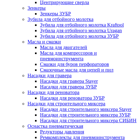
Центрирующие сверла
Зенкеры
Зенкеры ЗУБР
Зубила для отбойного молотка
Зубила для отбойного молотка Kraftool
Зубила для отбойного молотка Uragan
Зубила для отбойного молотка ЗУБР
Масла и смазки
Масла для двигателей
Масла для компрессоров и
пневмоинструмента
Смазки для буров перфораторов
Смазочные масла для цепей и пил
Насадки для гравера
Насадки для гравера Stayer
Насадки для гравера ЗУБР
Насадки для реноватора
Насадки для реноватора ЗУБР
Насадки для строительного миксера
Насадки для строительного миксера Stayer
Насадки для строительного миксера ЗУБР
Насадки для строительного миксера СИБИН
Оснастка пневматическая
Редукторы давления
Ремкомплекты для пневмоинструмента