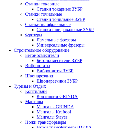
Станки токарные
Станки токарные ЗУБР
Станки точильные
Станки точильные ЗУБР
Станки шлифовальные
Станки шлифовальные ЗУБР
Фрезеры
Ламельные фрезеры
Универсальные фрезеры
Строительное оборудование
Бетоносмесители
Бетоносмесители ЗУБР
Виброплиты
Виброплиты ЗУБР
Швонарезчики
Швонарезчики ЗУБР
Туризм и Отдых
Коптильни
Коптильни GRINDA
Мангалы
Мангалы GRINDA
Мангалы Kraftool
Мангалы Stayer
Ножи трансформеры
Ножи трансформеры DEXX