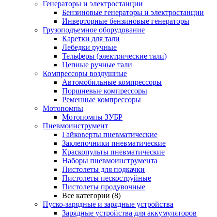
Генераторы и электростанции
Бензиновые генераторы и электростанции
Инверторные бензиновые генераторы
Грузоподъемное оборудование
Каретки для тали
Лебедки ручные
Тельферы (электрические тали)
Цепные ручные тали
Компрессоры воздушные
Автомобильные компрессоры
Поршневые компрессоры
Ременные компрессоры
Мотопомпы
Мотопомпы ЗУБР
Пневмоинструмент
Гайковерты пневматические
Заклепочники пневматические
Краскопульты пневматические
Наборы пневмоинструмента
Пистолеты для подкачки
Пистолеты пескоструйные
Пистолеты продувочные
Все категории (8)
Пуско-зарядные и зарядные устройства
Зарядные устройства для аккумуляторов