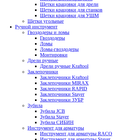
Щетки крацовки для дрели
Щетки крацовки для станков
Щетки крацовки для УШМ
Щетки угольные
Ручной инструмент
Гвоздодеры и ломы
Гвоздодеры
Ломы
Ломы-гвоздодеры
Монтировки
Дрели ручные
Дрели ручные Kraftool
Заклепочники
Заклепочники Kraftool
Заклепочники MIRAX
Заклепочники RAPID
Заклепочники Stayer
Заклепочники ЗУБР
Зубила
Зубила JCB
Зубила Stayer
Зубила СИБИН
Инструмент для арматуры
Инструмент для арматуры RACO
Инструмент для арматуры Stayer