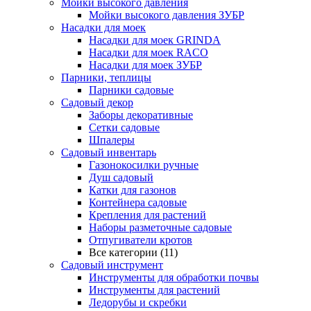
Мойки высокого давления
Мойки высокого давления ЗУБР
Насадки для моек
Насадки для моек GRINDA
Насадки для моек RACO
Насадки для моек ЗУБР
Парники, теплицы
Парники садовые
Садовый декор
Заборы декоративные
Сетки садовые
Шпалеры
Садовый инвентарь
Газонокосилки ручные
Душ садовый
Катки для газонов
Контейнера садовые
Крепления для растений
Наборы разметочные садовые
Отпугиватели кротов
Все категории (11)
Садовый инструмент
Инструменты для обработки почвы
Инструменты для растений
Ледорубы и скребки