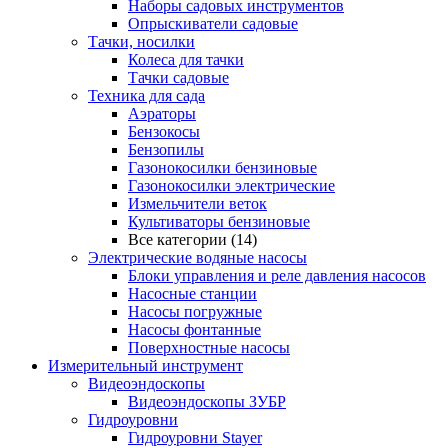
Наборы садовых инструментов
Опрыскиватели садовые
Тачки, носилки
Колеса для тачки
Тачки садовые
Техника для сада
Аэраторы
Бензокосы
Бензопилы
Газонокосилки бензиновые
Газонокосилки электрические
Измельчители веток
Культиваторы бензиновые
Все категории (14)
Электрические водяные насосы
Блоки управления и реле давления насосов
Насосные станции
Насосы погружные
Насосы фонтанные
Поверхностные насосы
Измерительный инструмент
Видеоэндоскопы
Видеоэндоскопы ЗУБР
Гидроуровни
Гидроуровни Stayer