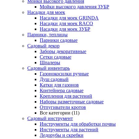
Мойки высокого давления
Мойки высокого давления ЗУБР
Насадки для моек
Насадки для моек GRINDA
Насадки для моек RACO
Насадки для моек ЗУБР
Парники, теплицы
Парники садовые
Садовый декор
Заборы декоративные
Сетки садовые
Шпалеры
Садовый инвентарь
Газонокосилки ручные
Душ садовый
Катки для газонов
Контейнера садовые
Крепления для растений
Наборы разметочные садовые
Отпугиватели кротов
Все категории (11)
Садовый инструмент
Инструменты для обработки почвы
Инструменты для растений
Ледорубы и скребки