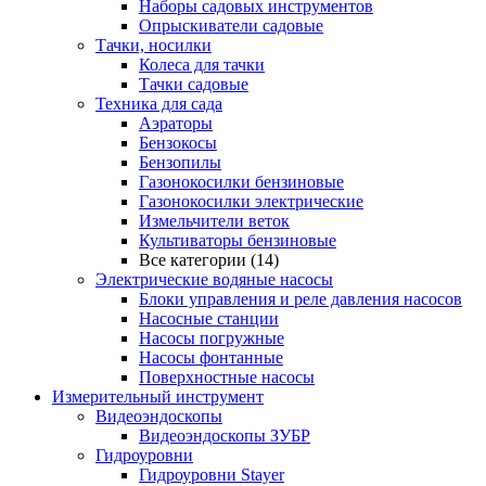
Наборы садовых инструментов
Опрыскиватели садовые
Тачки, носилки
Колеса для тачки
Тачки садовые
Техника для сада
Аэраторы
Бензокосы
Бензопилы
Газонокосилки бензиновые
Газонокосилки электрические
Измельчители веток
Культиваторы бензиновые
Все категории (14)
Электрические водяные насосы
Блоки управления и реле давления насосов
Насосные станции
Насосы погружные
Насосы фонтанные
Поверхностные насосы
Измерительный инструмент
Видеоэндоскопы
Видеоэндоскопы ЗУБР
Гидроуровни
Гидроуровни Stayer