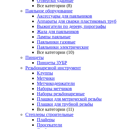
Отвертки ударные
Все категории (8)
Паяльное оборудование
Аксессуары для паяльников
Аппараты для сварки пластиковых труб
Выжигатели по дереву, пирографы
Жала для паяльников
Лампы паяльные
Паяльники газовые
Паяльники электрические
Все категории (10)
Пинцеты
Пинцеты ЗУБР
Резьбонарезной инструмент
Клуппы
Метчики
Метчикодержатели
Наборы метчиков
Наборы резьбонарезные
Плашки для метрической резьбы
Плашки для трубной резьбы
Все категории (11)
Степлеры строительные
Плайеры
Просекатели