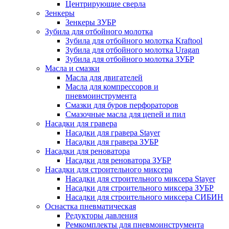
Центрирующие сверла
Зенкеры
Зенкеры ЗУБР
Зубила для отбойного молотка
Зубила для отбойного молотка Kraftool
Зубила для отбойного молотка Uragan
Зубила для отбойного молотка ЗУБР
Масла и смазки
Масла для двигателей
Масла для компрессоров и
пневмоинструмента
Смазки для буров перфораторов
Смазочные масла для цепей и пил
Насадки для гравера
Насадки для гравера Stayer
Насадки для гравера ЗУБР
Насадки для реноватора
Насадки для реноватора ЗУБР
Насадки для строительного миксера
Насадки для строительного миксера Stayer
Насадки для строительного миксера ЗУБР
Насадки для строительного миксера СИБИН
Оснастка пневматическая
Редукторы давления
Ремкомплекты для пневмоинструмента