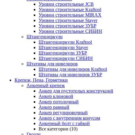
Уровни строительные JCB
Уровни строительные Kraftool
Уровни строительные MIRAX
Уровни строительные Stayer
Уровни строительные ЗУБР
Уровни строительные СИБИН
Штангенциркули
Штангенциркули Kraftool
Штангенциркули Stayer
Штангенциркули ЗУБР
Штангенциркули СИБИН
Штативы для нивелиров
Штативы для нивелиров Kraftool
Штативы для нивелиров ЗУБР
Крепеж, Пена, Герметики
Анкерный крепеж
Анкер для пустотелых конструкций
Анкер клиновой
Анкер потолочный
Анкер рамный
Анкер регулировочный
Анкер с внутренним конусом
Анкерный болт с гайкой
Все категории (10)
Гвозди