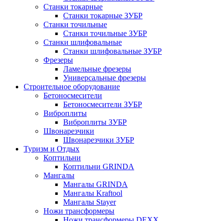
Станки токарные
Станки токарные ЗУБР
Станки точильные
Станки точильные ЗУБР
Станки шлифовальные
Станки шлифовальные ЗУБР
Фрезеры
Ламельные фрезеры
Универсальные фрезеры
Строительное оборудование
Бетоносмесители
Бетоносмесители ЗУБР
Виброплиты
Виброплиты ЗУБР
Швонарезчики
Швонарезчики ЗУБР
Туризм и Отдых
Коптильни
Коптильни GRINDA
Мангалы
Мангалы GRINDA
Мангалы Kraftool
Мангалы Stayer
Ножи трансформеры
Ножи трансформеры DEXX