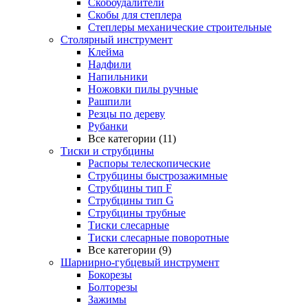
Скобоудалители
Скобы для степлера
Степлеры механические строительные
Столярный инструмент
Клейма
Надфили
Напильники
Ножовки пилы ручные
Рашпили
Резцы по дереву
Рубанки
Все категории (11)
Тиски и струбцины
Распоры телескопические
Струбцины быстрозажимные
Струбцины тип F
Струбцины тип G
Струбцины трубные
Тиски слесарные
Тиски слесарные поворотные
Все категории (9)
Шарнирно-губцевый инструмент
Бокорезы
Болторезы
Зажимы