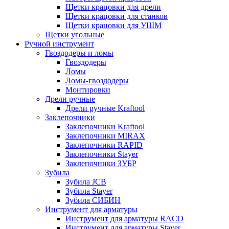
Щетки крацовки для дрели
Щетки крацовки для станков
Щетки крацовки для УШМ
Щетки угольные
Ручной инструмент
Гвоздодеры и ломы
Гвоздодеры
Ломы
Ломы-гвоздодеры
Монтировки
Дрели ручные
Дрели ручные Kraftool
Заклепочники
Заклепочники Kraftool
Заклепочники MIRAX
Заклепочники RAPID
Заклепочники Stayer
Заклепочники ЗУБР
Зубила
Зубила JCB
Зубила Stayer
Зубила СИБИН
Инструмент для арматуры
Инструмент для арматуры RACO
Инструмент для арматуры Stayer