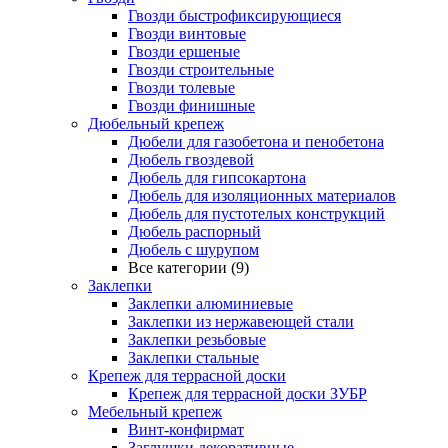
Гвозди быстрофиксирующиеся
Гвозди винтовые
Гвозди ершеные
Гвозди строительные
Гвозди толевые
Гвозди финишные
Дюбельный крепеж
Дюбели для газобетона и пенобетона
Дюбель гвоздевой
Дюбель для гипсокартона
Дюбель для изоляционных материалов
Дюбель для пустотелых конструкций
Дюбель распорный
Дюбель с шурупом
Все категории (9)
Заклепки
Заклепки алюминиевые
Заклепки из нержавеющей стали
Заклепки резьбовые
Заклепки стальные
Крепеж для террасной доски
Крепеж для террасной доски ЗУБР
Мебельный крепеж
Винт-конфирмат
Заглушки декоративные