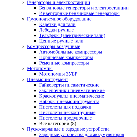
Генераторы и электростанции
Бензиновые генераторы и электростанции
Инверторные бензиновые генераторы
Грузоподъемное оборудование
Каретки для тали
Лебедки ручные
Тельферы (электрические тали)
Цепные ручные тали
Компрессоры воздушные
Автомобильные компрессоры
Поршневые компрессоры
Ременные компрессоры
Мотопомпы
Мотопомпы ЗУБР
Пневмоинструмент
Гайковерты пневматические
Заклепочники пневматические
Краскопульты пневматические
Наборы пневмоинструмента
Пистолеты для подкачки
Пистолеты пескоструйные
Пистолеты продувочные
Все категории (8)
Пуско-зарядные и зарядные устройства
Зарядные устройства для аккумуляторов