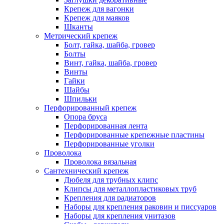
Крепеж для вагонки
Крепеж для маяков
Шканты
Метрический крепеж
Болт, гайка, шайба, гровер
Болты
Винт, гайка, шайба, гровер
Винты
Гайки
Шайбы
Шпильки
Перфорированный крепеж
Опора бруса
Перфорированная лента
Перфорированные крепежные пластины
Перфорированные уголки
Проволока
Проволока вязальная
Сантехнический крепеж
Дюбеля для трубных клипс
Клипсы для металлопластиковых труб
Крепления для радиаторов
Наборы для крепления раковин и писсуаров
Наборы для крепления унитазов