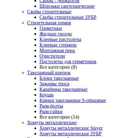
Скобы - держатели
Шпильки сантехнические
Скобы строительные
Скобы строительные ЗУБР
Строительная химия
Герметики
Жидкие гвозди
Клеевые пистолеты
Клеевые стержни
Монтажная пена
Очистители
Пистолеты для герметиков
Все категории (8)
Такелажный крепеж
Блоки такелажные
Зажимы троса
Карабины такелажные
Коуши
Крюки такелажные S-образные
Рым-болты
Рым-гайки
Все категории (14)
Хомуты металлические
Хомуты металлические Stayer
Хомуты металлические ЗУБР