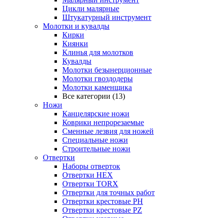
Цикли малярные
Штукатурный инструмент
Молотки и кувалды
Кирки
Киянки
Клинья для молотков
Кувалды
Молотки безынерционные
Молотки гвоздодеры
Молотки каменщика
Все категории (13)
Ножи
Канцелярские ножи
Коврики непрорезаемые
Сменные лезвия для ножей
Специальные ножи
Строительные ножи
Отвертки
Наборы отверток
Отвертки HEX
Отвертки TORX
Отвертки для точных работ
Отвертки крестовые PH
Отвертки крестовые PZ