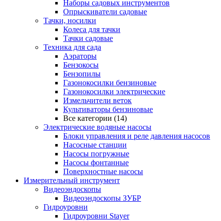
Наборы садовых инструментов
Опрыскиватели садовые
Тачки, носилки
Колеса для тачки
Тачки садовые
Техника для сада
Аэраторы
Бензокосы
Бензопилы
Газонокосилки бензиновые
Газонокосилки электрические
Измельчители веток
Культиваторы бензиновые
Все категории (14)
Электрические водяные насосы
Блоки управления и реле давления насосов
Насосные станции
Насосы погружные
Насосы фонтанные
Поверхностные насосы
Измерительный инструмент
Видеоэндоскопы
Видеоэндоскопы ЗУБР
Гидроуровни
Гидроуровни Stayer