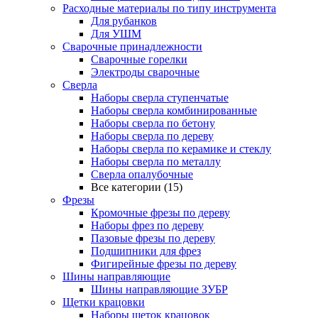
Расходные материалы по типу инструмента
Для рубанков
Для УШМ
Сварочные принадлежности
Сварочные горелки
Электроды сварочные
Сверла
Наборы cверла ступенчатые
Наборы сверла комбинированные
Наборы сверла по бетону
Наборы сверла по дереву
Наборы сверла по керамике и стеклу
Наборы сверла по металлу
Сверла опалубочные
Все категории (15)
Фрезы
Кромочные фрезы по дереву
Наборы фрез по дереву
Пазовые фрезы по дереву
Подшипники для фрез
Фигирейные фрезы по дереву
Шины направляющие
Шины направляющие ЗУБР
Щетки крацовки
Наборы щеток крацовок