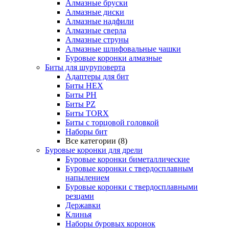
Алмазные бруски
Алмазные диски
Алмазные надфили
Алмазные сверла
Алмазные струны
Алмазные шлифовальные чашки
Буровые коронки алмазные
Биты для шуруповерта
Адаптеры для бит
Биты HEX
Биты PH
Биты PZ
Биты TORX
Биты с торцовой головкой
Наборы бит
Все категории (8)
Буровые коронки для дрели
Буровые коронки биметаллические
Буровые коронки с твердосплавным
напылением
Буровые коронки с твердосплавными
резцами
Державки
Клинья
Наборы буровых коронок