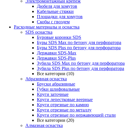
Электромонтажный крепеж
Дюбеля для хомутов
Кабельные стяжки
Площадки для хомутов
Скобы с гвоздем
Расходные материалы и оснастка
SDS оснастка
Буровые коронки SDS
Буры SDS Max по бетону для перфоратора
Буры SDS Plus по бетону для перфоратора
Державки SDS-Max
Державки SDS-Plus
Зубила SDS Mах по бетону для перфоратора
Зубила SDS Plus по бетону для перфоратора
Все категории (10)
Абразивная оснастка
Бруски абразивные
Губки шлифовальные
Круги заточные
Круги лепестковые веерные
Круги отрезные по камню
Круги отрезные по металлу
Круги отрезные по нержавеющей стали
Все категории (20)
Алмазная оснастка