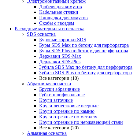
Электромонтажный крепеж
Дюбеля для хомутов
Кабельные стяжки
Площадки для хомутов
Скобы с гвоздем
Расходные материалы и оснастка
SDS оснастка
Буровые коронки SDS
Буры SDS Max по бетону для перфоратора
Буры SDS Plus по бетону для перфоратора
Державки SDS-Max
Державки SDS-Plus
Зубила SDS Mах по бетону для перфоратора
Зубила SDS Plus по бетону для перфоратора
Все категории (10)
Абразивная оснастка
Бруски абразивные
Губки шлифовальные
Круги заточные
Круги лепестковые веерные
Круги отрезные по камню
Круги отрезные по металлу
Круги отрезные по нержавеющей стали
Все категории (20)
Алмазная оснастка