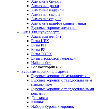
Алмазные бруски
Алмазные диски
Алмазные надфили
Алмазные сверла
Алмазные струны
Алмазные шлифовальные чашки
Буровые коронки алмазные
Биты для шуруповерта
Адаптеры для бит
Биты HEX
Биты PH
Биты PZ
Биты TORX
Биты с торцовой головкой
Наборы бит
Все категории (8)
Буровые коронки для дрели
Буровые коронки биметаллические
Буровые коронки с твердосплавным
напылением
Буровые коронки с твердосплавными
резцами
Державки
Клинья
Наборы буровых коронок