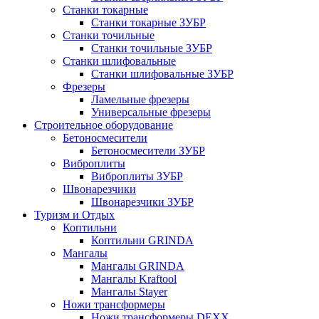
Станки токарные
Станки токарные ЗУБР
Станки точильные
Станки точильные ЗУБР
Станки шлифовальные
Станки шлифовальные ЗУБР
Фрезеры
Ламельные фрезеры
Универсальные фрезеры
Строительное оборудование
Бетоносмесители
Бетоносмесители ЗУБР
Виброплиты
Виброплиты ЗУБР
Швонарезчики
Швонарезчики ЗУБР
Туризм и Отдых
Коптильни
Коптильни GRINDA
Мангалы
Мангалы GRINDA
Мангалы Kraftool
Мангалы Stayer
Ножи трансформеры
Ножи трансформеры DEXX