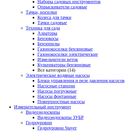
Наборы садовых инструментов
Опрыскиватели садовые
Тачки, носилки
Колеса для тачки
Тачки садовые
Техника для сада
Аэраторы
Бензокосы
Бензопилы
Газонокосилки бензиновые
Газонокосилки электрические
Измельчители веток
Культиваторы бензиновые
Все категории (14)
Электрические водяные насосы
Блоки управления и реле давления насосов
Насосные станции
Насосы погружные
Насосы фонтанные
Поверхностные насосы
Измерительный инструмент
Видеоэндоскопы
Видеоэндоскопы ЗУБР
Гидроуровни
Гидроуровни Stayer