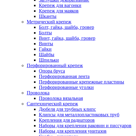
Крепеж для вагонки
Крепеж для маяков
Шканты
Метрический крепеж
Болт, гайка, шайба, гровер
Болты
Винт, гайка, шайба, гровер
Винты
Гайки
Шайбы
Шпильки
Перфорированный крепеж
Опора бруса
Перфорированная лента
Перфорированные крепежные пластины
Перфорированные уголки
Проволока
Проволока вязальная
Сантехнический крепеж
Дюбеля для трубных клипс
Клипсы для металлопластиковых труб
Крепления для радиаторов
Наборы для крепления раковин и писсуаров
Наборы для крепления унитазов