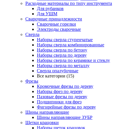
Расходные материалы по типу инструмента
Для рубанков
Для УШМ
Сварочные принадлежности
Сварочные горелки
Электроды сварочные
Сверла
Наборы cверла ступенчатые
Наборы сверла комбинированные
Наборы сверла по бетону
Наборы сверла по дереву
Наборы сверла по керамике и стеклу
Наборы сверла по металлу
Сверла опалубочные
Все категории (15)
Фрезы
Кромочные фрезы по дереву
Наборы фрез по дереву
Пазовые фрезы по дереву
Подшипники для фрез
Фигирейные фрезы по дереву
Шины направляющие
Шины направляющие ЗУБР
Щетки крацовки
Наборы щеток крацовок