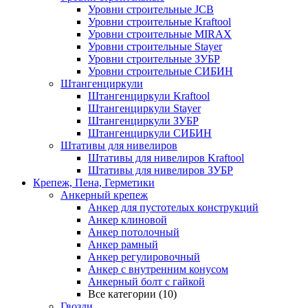
Уровни строительные JCB
Уровни строительные Kraftool
Уровни строительные MIRAX
Уровни строительные Stayer
Уровни строительные ЗУБР
Уровни строительные СИБИН
Штангенциркули
Штангенциркули Kraftool
Штангенциркули Stayer
Штангенциркули ЗУБР
Штангенциркули СИБИН
Штативы для нивелиров
Штативы для нивелиров Kraftool
Штативы для нивелиров ЗУБР
Крепеж, Пена, Герметики
Анкерный крепеж
Анкер для пустотелых конструкций
Анкер клиновой
Анкер потолочный
Анкер рамный
Анкер регулировочный
Анкер с внутренним конусом
Анкерный болт с гайкой
Все категории (10)
Гвозди