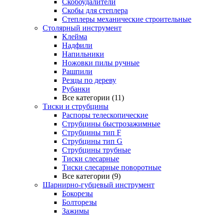
Скобоудалители
Скобы для степлера
Степлеры механические строительные
Столярный инструмент
Клейма
Надфили
Напильники
Ножовки пилы ручные
Рашпили
Резцы по дереву
Рубанки
Все категории (11)
Тиски и струбцины
Распоры телескопические
Струбцины быстрозажимные
Струбцины тип F
Струбцины тип G
Струбцины трубные
Тиски слесарные
Тиски слесарные поворотные
Все категории (9)
Шарнирно-губцевый инструмент
Бокорезы
Болторезы
Зажимы