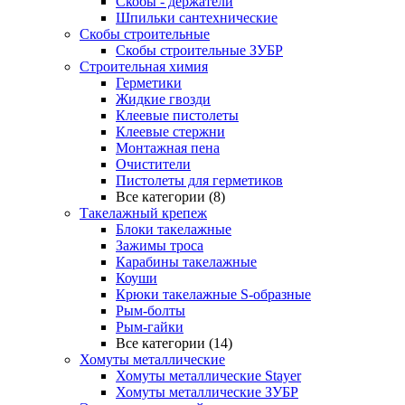
Скобы - держатели
Шпильки сантехнические
Скобы строительные
Скобы строительные ЗУБР
Строительная химия
Герметики
Жидкие гвозди
Клеевые пистолеты
Клеевые стержни
Монтажная пена
Очистители
Пистолеты для герметиков
Все категории (8)
Такелажный крепеж
Блоки такелажные
Зажимы троса
Карабины такелажные
Коуши
Крюки такелажные S-образные
Рым-болты
Рым-гайки
Все категории (14)
Хомуты металлические
Хомуты металлические Stayer
Хомуты металлические ЗУБР