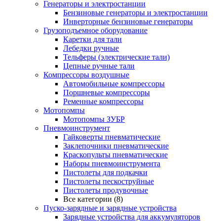
Генераторы и электростанции
Бензиновые генераторы и электростанции
Инверторные бензиновые генераторы
Грузоподъемное оборудование
Каретки для тали
Лебедки ручные
Тельферы (электрические тали)
Цепные ручные тали
Компрессоры воздушные
Автомобильные компрессоры
Поршневые компрессоры
Ременные компрессоры
Мотопомпы
Мотопомпы ЗУБР
Пневмоинструмент
Гайковерты пневматические
Заклепочники пневматические
Краскопульты пневматические
Наборы пневмоинструмента
Пистолеты для подкачки
Пистолеты пескоструйные
Пистолеты продувочные
Все категории (8)
Пуско-зарядные и зарядные устройства
Зарядные устройства для аккумуляторов