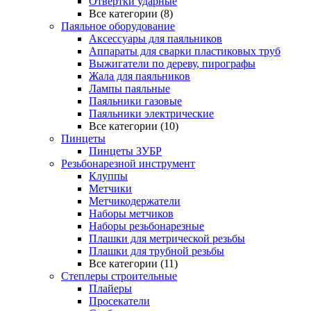
Отвертки ударные
Все категории (8)
Паяльное оборудование
Аксессуары для паяльников
Аппараты для сварки пластиковых труб
Выжигатели по дереву, пирографы
Жала для паяльников
Лампы паяльные
Паяльники газовые
Паяльники электрические
Все категории (10)
Пинцеты
Пинцеты ЗУБР
Резьбонарезной инструмент
Клуппы
Метчики
Метчикодержатели
Наборы метчиков
Наборы резьбонарезные
Плашки для метрической резьбы
Плашки для трубной резьбы
Все категории (11)
Степлеры строительные
Плайеры
Просекатели