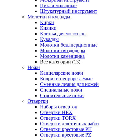
Цикли малярные
Штукатурный инструмент
Молотки и кувалды
Кирки
Киянки
Клинья для молотков
Кувалды
Молотки безынерционные
Молотки гвоздодеры
Молотки каменщика
Все категории (13)
Ножи
Канцелярские ножи
Коврики непрорезаемые
Сменные лезвия для ножей
Специальные ножи
Строительные ножи
Отвертки
Наборы отверток
Отвертки HEX
Отвертки TORX
Отвертки для точных работ
Отвертки крестовые PH
Отвертки крестовые PZ