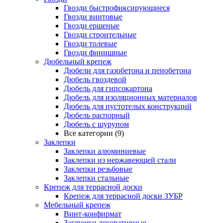
Гвозди быстрофиксирующиеся
Гвозди винтовые
Гвозди ершеные
Гвозди строительные
Гвозди толевые
Гвозди финишные
Дюбельный крепеж
Дюбели для газобетона и пенобетона
Дюбель гвоздевой
Дюбель для гипсокартона
Дюбель для изоляционных материалов
Дюбель для пустотелых конструкций
Дюбель распорный
Дюбель с шурупом
Все категории (9)
Заклепки
Заклепки алюминиевые
Заклепки из нержавеющей стали
Заклепки резьбовые
Заклепки стальные
Крепеж для террасной доски
Крепеж для террасной доски ЗУБР
Мебельный крепеж
Винт-конфирмат
Заглушки декоративные