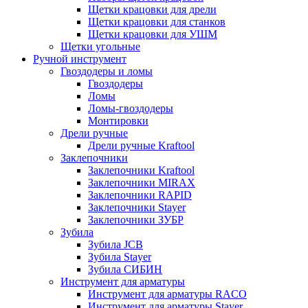
Щетки крацовки для дрели
Щетки крацовки для станков
Щетки крацовки для УШМ
Щетки угольные
Ручной инструмент
Гвоздодеры и ломы
Гвоздодеры
Ломы
Ломы-гвоздодеры
Монтировки
Дрели ручные
Дрели ручные Kraftool
Заклепочники
Заклепочники Kraftool
Заклепочники MIRAX
Заклепочники RAPID
Заклепочники Stayer
Заклепочники ЗУБР
Зубила
Зубила JCB
Зубила Stayer
Зубила СИБИН
Инструмент для арматуры
Инструмент для арматуры RACO
Инструмент для арматуры Stayer