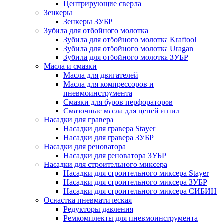
Центрирующие сверла
Зенкеры
Зенкеры ЗУБР
Зубила для отбойного молотка
Зубила для отбойного молотка Kraftool
Зубила для отбойного молотка Uragan
Зубила для отбойного молотка ЗУБР
Масла и смазки
Масла для двигателей
Масла для компрессоров и
пневмоинструмента
Смазки для буров перфораторов
Смазочные масла для цепей и пил
Насадки для гравера
Насадки для гравера Stayer
Насадки для гравера ЗУБР
Насадки для реноватора
Насадки для реноватора ЗУБР
Насадки для строительного миксера
Насадки для строительного миксера Stayer
Насадки для строительного миксера ЗУБР
Насадки для строительного миксера СИБИН
Оснастка пневматическая
Редукторы давления
Ремкомплекты для пневмоинструмента