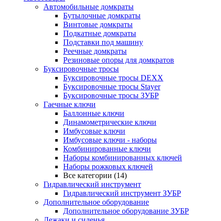
Автомобильные домкраты
Бутылочные домкраты
Винтовые домкраты
Подкатные домкраты
Подставки под машину
Реечные домкраты
Резиновые опоры для домкратов
Буксировочные тросы
Буксировочные тросы DEXX
Буксировочные тросы Stayer
Буксировочные тросы ЗУБР
Гаечные ключи
Баллонные ключи
Динамометрические ключи
Имбусовые ключи
Имбусовые ключи - наборы
Комбинированные ключи
Наборы комбинированных ключей
Наборы рожковых ключей
Все категории (14)
Гидравлический инструмент
Гидравлический инструмент ЗУБР
Дополнительное оборудование
Дополнительное оборудование ЗУБР
Лежаки и сиденья