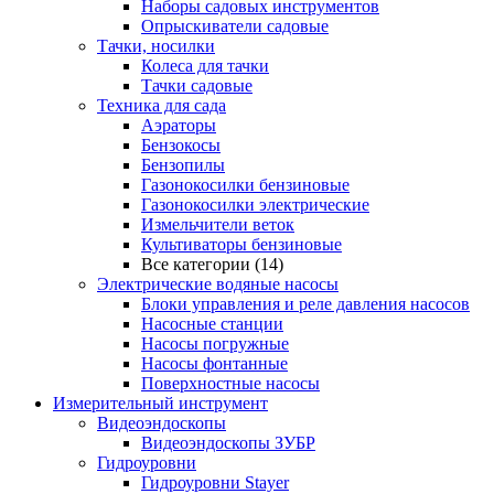
Наборы садовых инструментов
Опрыскиватели садовые
Тачки, носилки
Колеса для тачки
Тачки садовые
Техника для сада
Аэраторы
Бензокосы
Бензопилы
Газонокосилки бензиновые
Газонокосилки электрические
Измельчители веток
Культиваторы бензиновые
Все категории (14)
Электрические водяные насосы
Блоки управления и реле давления насосов
Насосные станции
Насосы погружные
Насосы фонтанные
Поверхностные насосы
Измерительный инструмент
Видеоэндоскопы
Видеоэндоскопы ЗУБР
Гидроуровни
Гидроуровни Stayer