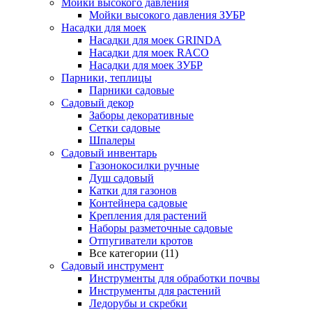
Мойки высокого давления
Мойки высокого давления ЗУБР
Насадки для моек
Насадки для моек GRINDA
Насадки для моек RACO
Насадки для моек ЗУБР
Парники, теплицы
Парники садовые
Садовый декор
Заборы декоративные
Сетки садовые
Шпалеры
Садовый инвентарь
Газонокосилки ручные
Душ садовый
Катки для газонов
Контейнера садовые
Крепления для растений
Наборы разметочные садовые
Отпугиватели кротов
Все категории (11)
Садовый инструмент
Инструменты для обработки почвы
Инструменты для растений
Ледорубы и скребки