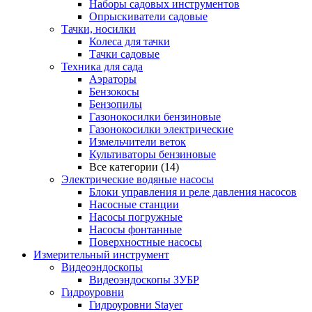
Наборы садовых инструментов
Опрыскиватели садовые
Тачки, носилки
Колеса для тачки
Тачки садовые
Техника для сада
Аэраторы
Бензокосы
Бензопилы
Газонокосилки бензиновые
Газонокосилки электрические
Измельчители веток
Культиваторы бензиновые
Все категории (14)
Электрические водяные насосы
Блоки управления и реле давления насосов
Насосные станции
Насосы погружные
Насосы фонтанные
Поверхностные насосы
Измерительный инструмент
Видеоэндоскопы
Видеоэндоскопы ЗУБР
Гидроуровни
Гидроуровни Stayer