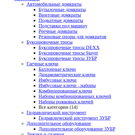
Автомобильные домкраты
Бутылочные домкраты
Винтовые домкраты
Подкатные домкраты
Подставки под машину
Реечные домкраты
Резиновые опоры для домкратов
Буксировочные тросы
Буксировочные тросы DEXX
Буксировочные тросы Stayer
Буксировочные тросы ЗУБР
Гаечные ключи
Баллонные ключи
Динамометрические ключи
Имбусовые ключи
Имбусовые ключи - наборы
Комбинированные ключи
Наборы комбинированных ключей
Наборы рожковых ключей
Все категории (14)
Гидравлический инструмент
Гидравлический инструмент ЗУБР
Дополнительное оборудование
Дополнительное оборудование ЗУБР
Лежаки и сиденья