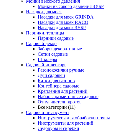
Мойки высокого давления
Мойки высокого давления ЗУБР
Насадки для моек
Насадки для моек GRINDA
Насадки для моек RACO
Насадки для моек ЗУБР
Парники, теплицы
Парники садовые
Садовый декор
Заборы декоративные
Сетки садовые
Шпалеры
Садовый инвентарь
Газонокосилки ручные
Душ садовый
Катки для газонов
Контейнера садовые
Крепления для растений
Наборы разметочные садовые
Отпугиватели кротов
Все категории (11)
Садовый инструмент
Инструменты для обработки почвы
Инструменты для растений
Ледорубы и скребки