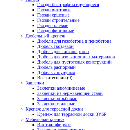
Гвозди быстрофиксирующиеся
Гвозди винтовые
Гвозди ершеные
Гвозди строительные
Гвозди толевые
Гвозди финишные
Дюбельный крепеж
Дюбели для газобетона и пенобетона
Дюбель гвоздевой
Дюбель для гипсокартона
Дюбель для изоляционных материалов
Дюбель для пустотелых конструкций
Дюбель распорный
Дюбель с шурупом
Все категории (9)
Заклепки
Заклепки алюминиевые
Заклепки из нержавеющей стали
Заклепки резьбовые
Заклепки стальные
Крепеж для террасной доски
Крепеж для террасной доски ЗУБР
Мебельный крепеж
Винт-конфирмат
Заглушки декоративные