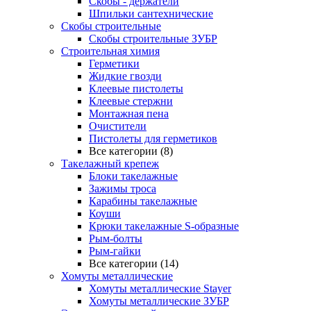
Скобы - держатели
Шпильки сантехнические
Скобы строительные
Скобы строительные ЗУБР
Строительная химия
Герметики
Жидкие гвозди
Клеевые пистолеты
Клеевые стержни
Монтажная пена
Очистители
Пистолеты для герметиков
Все категории (8)
Такелажный крепеж
Блоки такелажные
Зажимы троса
Карабины такелажные
Коуши
Крюки такелажные S-образные
Рым-болты
Рым-гайки
Все категории (14)
Хомуты металлические
Хомуты металлические Stayer
Хомуты металлические ЗУБР