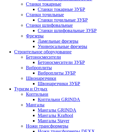
Станки токарные
Станки токарные ЗУБР
Станки точильные
Станки точильные ЗУБР
Станки шлифовальные
Станки шлифовальные ЗУБР
Фрезеры
Ламельные фрезеры
Универсальные фрезеры
Строительное оборудование
Бетоносмесители
Бетоносмесители ЗУБР
Виброплиты
Виброплиты ЗУБР
Швонарезчики
Швонарезчики ЗУБР
Туризм и Отдых
Коптильни
Коптильни GRINDA
Мангалы
Мангалы GRINDA
Мангалы Kraftool
Мангалы Stayer
Ножи трансформеры
Ножи трансформеры DEXX