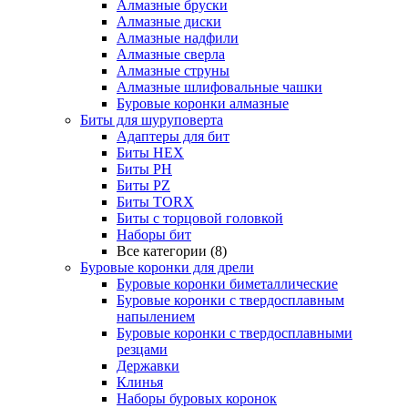
Алмазные бруски
Алмазные диски
Алмазные надфили
Алмазные сверла
Алмазные струны
Алмазные шлифовальные чашки
Буровые коронки алмазные
Биты для шуруповерта
Адаптеры для бит
Биты HEX
Биты PH
Биты PZ
Биты TORX
Биты с торцовой головкой
Наборы бит
Все категории (8)
Буровые коронки для дрели
Буровые коронки биметаллические
Буровые коронки с твердосплавным
напылением
Буровые коронки с твердосплавными
резцами
Державки
Клинья
Наборы буровых коронок