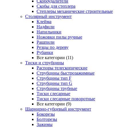
Скобоудалители
Скобы для степлера
Степлеры механические строительные
Столярный инструмент
Клейма
Надфили
Напильники
Ножовки пилы ручные
Рашпили
Резцы по дереву
Рубанки
Все категории (11)
Тиски и струбцины
Распоры телескопические
Струбцины быстрозажимные
Струбцины тип F
Струбцины тип G
Струбцины трубные
Тиски слесарные
Тиски слесарные поворотные
Все категории (9)
Шарнирно-губцевый инструмент
Бокорезы
Болторезы
Зажимы