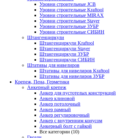
Уровни строительные JCB
Уровни строительные Kraftool
Уровни строительные MIRAX
Уровни строительные Stayer
Уровни строительные ЗУБР
Уровни строительные СИБИН
Штангенциркули
Штангенциркули Kraftool
Штангенциркули Stayer
Штангенциркули ЗУБР
Штангенциркули СИБИН
Штативы для нивелиров
Штативы для нивелиров Kraftool
Штативы для нивелиров ЗУБР
Крепеж, Пена, Герметики
Анкерный крепеж
Анкер для пустотелых конструкций
Анкер клиновой
Анкер потолочный
Анкер рамный
Анкер регулировочный
Анкер с внутренним конусом
Анкерный болт с гайкой
Все категории (10)
Гвозди