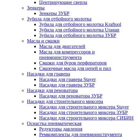
Центрирующие сверла
Зенкеры
Зенкеры ЗУБР
Зубила для отбойного молотка
Зубила для отбойного молотка Kraftool
Зубила для отбойного молотка Uragan
Зубила для отбойного молотка ЗУБР
Масла и смазки
Масла для двигателей
Масла для компрессоров и
пневмоинструмента
Смазки для буров перфораторов
Смазочные масла для цепей и пил
Насадки для гравера
Насадки для гравера Stayer
Насадки для гравера ЗУБР
Насадки для реноватора
Насадки для реноватора ЗУБР
Насадки для строительного миксера
Насадки для строительного миксера Stayer
Насадки для строительного миксера ЗУБР
Насадки для строительного миксера СИБИН
Оснастка пневматическая
Редукторы давления
Ремкомплекты для пневмоинструмента