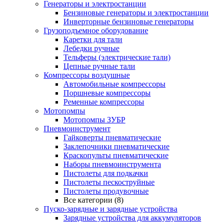
Генераторы и электростанции
Бензиновые генераторы и электростанции
Инверторные бензиновые генераторы
Грузоподъемное оборудование
Каретки для тали
Лебедки ручные
Тельферы (электрические тали)
Цепные ручные тали
Компрессоры воздушные
Автомобильные компрессоры
Поршневые компрессоры
Ременные компрессоры
Мотопомпы
Мотопомпы ЗУБР
Пневмоинструмент
Гайковерты пневматические
Заклепочники пневматические
Краскопульты пневматические
Наборы пневмоинструмента
Пистолеты для подкачки
Пистолеты пескоструйные
Пистолеты продувочные
Все категории (8)
Пуско-зарядные и зарядные устройства
Зарядные устройства для аккумуляторов