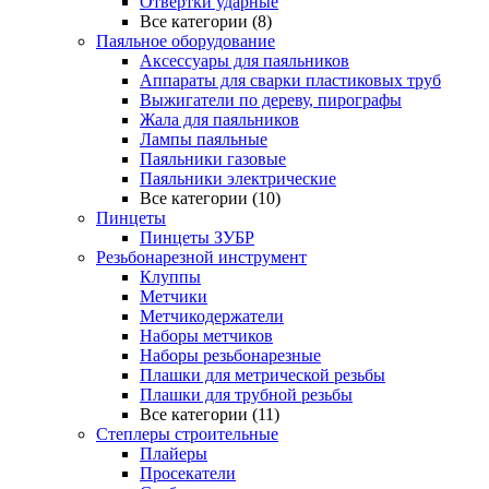
Отвертки ударные
Все категории (8)
Паяльное оборудование
Аксессуары для паяльников
Аппараты для сварки пластиковых труб
Выжигатели по дереву, пирографы
Жала для паяльников
Лампы паяльные
Паяльники газовые
Паяльники электрические
Все категории (10)
Пинцеты
Пинцеты ЗУБР
Резьбонарезной инструмент
Клуппы
Метчики
Метчикодержатели
Наборы метчиков
Наборы резьбонарезные
Плашки для метрической резьбы
Плашки для трубной резьбы
Все категории (11)
Степлеры строительные
Плайеры
Просекатели