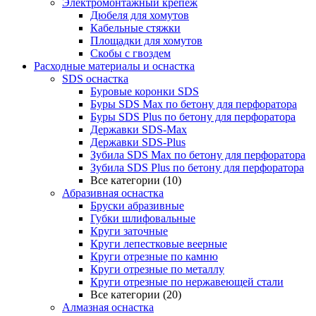
Электромонтажный крепеж
Дюбеля для хомутов
Кабельные стяжки
Площадки для хомутов
Скобы с гвоздем
Расходные материалы и оснастка
SDS оснастка
Буровые коронки SDS
Буры SDS Max по бетону для перфоратора
Буры SDS Plus по бетону для перфоратора
Державки SDS-Max
Державки SDS-Plus
Зубила SDS Mах по бетону для перфоратора
Зубила SDS Plus по бетону для перфоратора
Все категории (10)
Абразивная оснастка
Бруски абразивные
Губки шлифовальные
Круги заточные
Круги лепестковые веерные
Круги отрезные по камню
Круги отрезные по металлу
Круги отрезные по нержавеющей стали
Все категории (20)
Алмазная оснастка