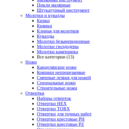
Цикли малярные
Штукатурный инструмент
Молотки и кувалды
Кирки
Киянки
Клинья для молотков
Кувалды
Молотки безынерционные
Молотки гвоздодеры
Молотки каменщика
Все категории (13)
Ножи
Канцелярские ножи
Коврики непрорезаемые
Сменные лезвия для ножей
Специальные ножи
Строительные ножи
Отвертки
Наборы отверток
Отвертки HEX
Отвертки TORX
Отвертки для точных работ
Отвертки крестовые PH
Отвертки крестовые PZ