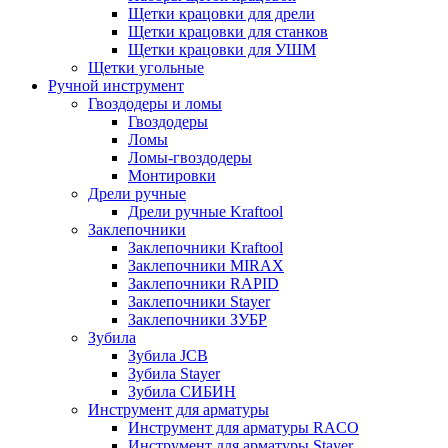
Щетки крацовки для дрели
Щетки крацовки для станков
Щетки крацовки для УШМ
Щетки угольные
Ручной инструмент
Гвоздодеры и ломы
Гвоздодеры
Ломы
Ломы-гвоздодеры
Монтировки
Дрели ручные
Дрели ручные Kraftool
Заклепочники
Заклепочники Kraftool
Заклепочники MIRAX
Заклепочники RAPID
Заклепочники Stayer
Заклепочники ЗУБР
Зубила
Зубила JCB
Зубила Stayer
Зубила СИБИН
Инструмент для арматуры
Инструмент для арматуры RACO
Инструмент для арматуры Stayer