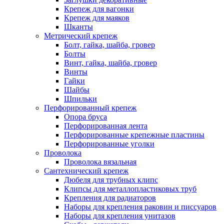
Крепеж для вагонки
Крепеж для маяков
Шканты
Метрический крепеж
Болт, гайка, шайба, гровер
Болты
Винт, гайка, шайба, гровер
Винты
Гайки
Шайбы
Шпильки
Перфорированный крепеж
Опора бруса
Перфорированная лента
Перфорированные крепежные пластины
Перфорированные уголки
Проволока
Проволока вязальная
Сантехнический крепеж
Дюбеля для трубных клипс
Клипсы для металлопластиковых труб
Крепления для радиаторов
Наборы для крепления раковин и писсуаров
Наборы для крепления унитазов