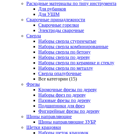
Расходные материалы по типу инструмента
Для рубанков
Для УШМ
Сварочные принадлежности
Сварочные горелки
Электроды сварочные
Сверла
Наборы cверла ступенчатые
Наборы сверла комбинированные
Наборы сверла по бетону
Наборы сверла по дереву
Наборы сверла по керамике и стеклу
Наборы сверла по металлу
Сверла опалубочные
Все категории (15)
Фрезы
Кромочные фрезы по дереву
Наборы фрез по дереву
Пазовые фрезы по дереву
Подшипники для фрез
Фигирейные фрезы по дереву
Шины направляющие
Шины направляющие ЗУБР
Щетки крацовки
Наборы щеток крацовок