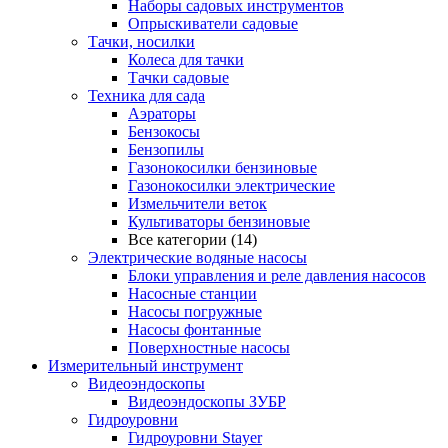
Наборы садовых инструментов
Опрыскиватели садовые
Тачки, носилки
Колеса для тачки
Тачки садовые
Техника для сада
Аэраторы
Бензокосы
Бензопилы
Газонокосилки бензиновые
Газонокосилки электрические
Измельчители веток
Культиваторы бензиновые
Все категории (14)
Электрические водяные насосы
Блоки управления и реле давления насосов
Насосные станции
Насосы погружные
Насосы фонтанные
Поверхностные насосы
Измерительный инструмент
Видеоэндоскопы
Видеоэндоскопы ЗУБР
Гидроуровни
Гидроуровни Stayer