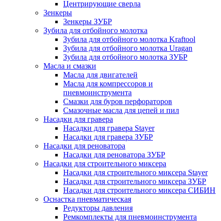
Центрирующие сверла
Зенкеры
Зенкеры ЗУБР
Зубила для отбойного молотка
Зубила для отбойного молотка Kraftool
Зубила для отбойного молотка Uragan
Зубила для отбойного молотка ЗУБР
Масла и смазки
Масла для двигателей
Масла для компрессоров и
пневмоинструмента
Смазки для буров перфораторов
Смазочные масла для цепей и пил
Насадки для гравера
Насадки для гравера Stayer
Насадки для гравера ЗУБР
Насадки для реноватора
Насадки для реноватора ЗУБР
Насадки для строительного миксера
Насадки для строительного миксера Stayer
Насадки для строительного миксера ЗУБР
Насадки для строительного миксера СИБИН
Оснастка пневматическая
Редукторы давления
Ремкомплекты для пневмоинструмента