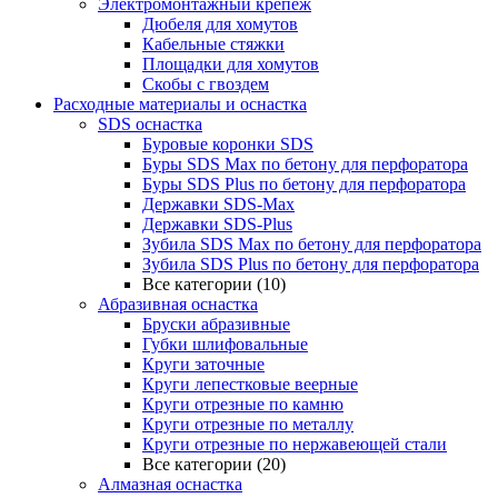
Электромонтажный крепеж
Дюбеля для хомутов
Кабельные стяжки
Площадки для хомутов
Скобы с гвоздем
Расходные материалы и оснастка
SDS оснастка
Буровые коронки SDS
Буры SDS Max по бетону для перфоратора
Буры SDS Plus по бетону для перфоратора
Державки SDS-Max
Державки SDS-Plus
Зубила SDS Mах по бетону для перфоратора
Зубила SDS Plus по бетону для перфоратора
Все категории (10)
Абразивная оснастка
Бруски абразивные
Губки шлифовальные
Круги заточные
Круги лепестковые веерные
Круги отрезные по камню
Круги отрезные по металлу
Круги отрезные по нержавеющей стали
Все категории (20)
Алмазная оснастка