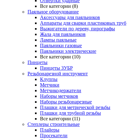
Отвертки ударные
Все категории (8)
Паяльное оборудование
Аксессуары для паяльников
Аппараты для сварки пластиковых труб
Выжигатели по дереву, пирографы
Жала для паяльников
Лампы паяльные
Паяльники газовые
Паяльники электрические
Все категории (10)
Пинцеты
Пинцеты ЗУБР
Резьбонарезной инструмент
Клуппы
Метчики
Метчикодержатели
Наборы метчиков
Наборы резьбонарезные
Плашки для метрической резьбы
Плашки для трубной резьбы
Все категории (11)
Степлеры строительные
Плайеры
Просекатели