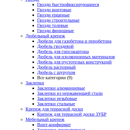
Гвозди быстрофиксирующиеся
Гвозди винтовые
Гвозди ершеные
Гвозди строительные
Гвозди толевые
Гвозди финишные
Дюбельный крепеж
Дюбели для газобетона и пенобетона
Дюбель гвоздевой
Дюбель для гипсокартона
Дюбель для изоляционных материалов
Дюбель для пустотелых конструкций
Дюбель распорный
Дюбель с шурупом
Все категории (9)
Заклепки
Заклепки алюминиевые
Заклепки из нержавеющей стали
Заклепки резьбовые
Заклепки стальные
Крепеж для террасной доски
Крепеж для террасной доски ЗУБР
Мебельный крепеж
Винт-конфирмат
Заглушки декоративные