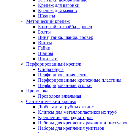
Крепеж для вагонки
Крепеж для маяков
Шканты
Метрический крепеж
Болт, гайка, шайба, гровер
Болты
Винт, гайка, шайба, гровер
Винты
Гайки
Шайбы
Шпильки
Перфорированный крепеж
Опора бруса
Перфорированная лента
Перфорированные крепежные пластины
Перфорированные уголки
Проволока
Проволока вязальная
Сантехнический крепеж
Дюбеля для трубных клипс
Клипсы для металлопластиковых труб
Крепления для радиаторов
Наборы для крепления раковин и писсуаров
Наборы для крепления унитазов