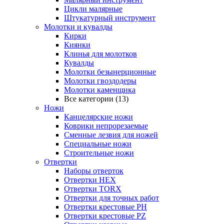
Цикли малярные
Штукатурный инструмент
Молотки и кувалды
Кирки
Киянки
Клинья для молотков
Кувалды
Молотки безынерционные
Молотки гвоздодеры
Молотки каменщика
Все категории (13)
Ножи
Канцелярские ножи
Коврики непрорезаемые
Сменные лезвия для ножей
Специальные ножи
Строительные ножи
Отвертки
Наборы отверток
Отвертки HEX
Отвертки TORX
Отвертки для точных работ
Отвертки крестовые PH
Отвертки крестовые PZ