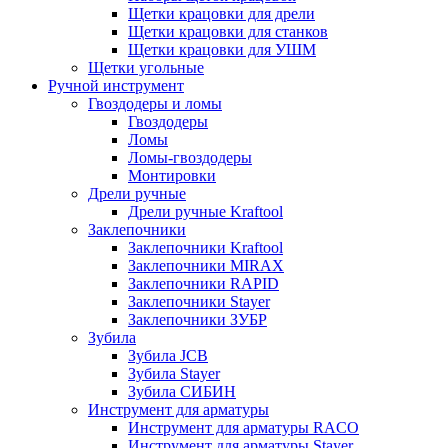
Щетки крацовки для дрели
Щетки крацовки для станков
Щетки крацовки для УШМ
Щетки угольные
Ручной инструмент
Гвоздодеры и ломы
Гвоздодеры
Ломы
Ломы-гвоздодеры
Монтировки
Дрели ручные
Дрели ручные Kraftool
Заклепочники
Заклепочники Kraftool
Заклепочники MIRAX
Заклепочники RAPID
Заклепочники Stayer
Заклепочники ЗУБР
Зубила
Зубила JCB
Зубила Stayer
Зубила СИБИН
Инструмент для арматуры
Инструмент для арматуры RACO
Инструмент для арматуры Stayer