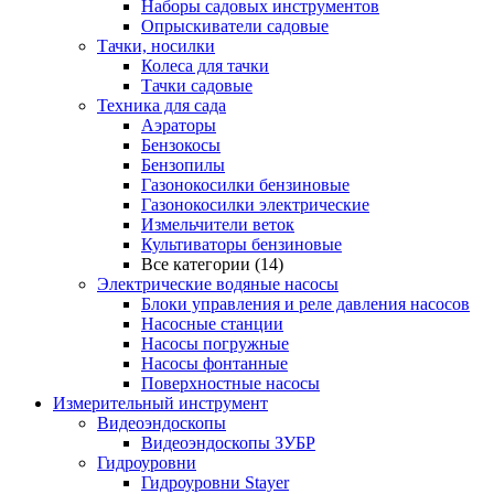
Наборы садовых инструментов
Опрыскиватели садовые
Тачки, носилки
Колеса для тачки
Тачки садовые
Техника для сада
Аэраторы
Бензокосы
Бензопилы
Газонокосилки бензиновые
Газонокосилки электрические
Измельчители веток
Культиваторы бензиновые
Все категории (14)
Электрические водяные насосы
Блоки управления и реле давления насосов
Насосные станции
Насосы погружные
Насосы фонтанные
Поверхностные насосы
Измерительный инструмент
Видеоэндоскопы
Видеоэндоскопы ЗУБР
Гидроуровни
Гидроуровни Stayer