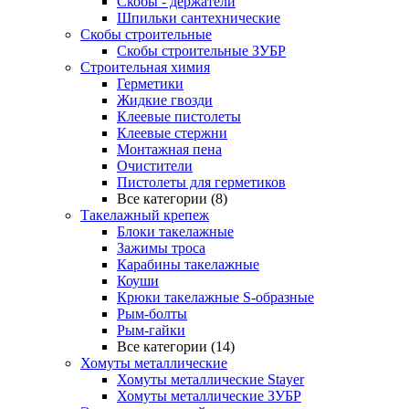
Скобы - держатели
Шпильки сантехнические
Скобы строительные
Скобы строительные ЗУБР
Строительная химия
Герметики
Жидкие гвозди
Клеевые пистолеты
Клеевые стержни
Монтажная пена
Очистители
Пистолеты для герметиков
Все категории (8)
Такелажный крепеж
Блоки такелажные
Зажимы троса
Карабины такелажные
Коуши
Крюки такелажные S-образные
Рым-болты
Рым-гайки
Все категории (14)
Хомуты металлические
Хомуты металлические Stayer
Хомуты металлические ЗУБР