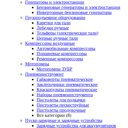
Генераторы и электростанции
Бензиновые генераторы и электростанции
Инверторные бензиновые генераторы
Грузоподъемное оборудование
Каретки для тали
Лебедки ручные
Тельферы (электрические тали)
Цепные ручные тали
Компрессоры воздушные
Автомобильные компрессоры
Поршневые компрессоры
Ременные компрессоры
Мотопомпы
Мотопомпы ЗУБР
Пневмоинструмент
Гайковерты пневматические
Заклепочники пневматические
Краскопульты пневматические
Наборы пневмоинструмента
Пистолеты для подкачки
Пистолеты пескоструйные
Пистолеты продувочные
Все категории (8)
Пуско-зарядные и зарядные устройства
Зарядные устройства для аккумуляторов