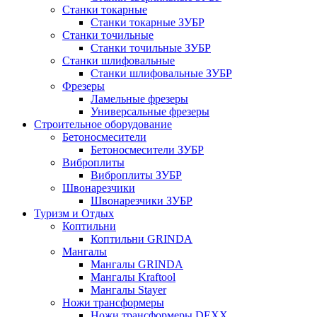
Станки токарные
Станки токарные ЗУБР
Станки точильные
Станки точильные ЗУБР
Станки шлифовальные
Станки шлифовальные ЗУБР
Фрезеры
Ламельные фрезеры
Универсальные фрезеры
Строительное оборудование
Бетоносмесители
Бетоносмесители ЗУБР
Виброплиты
Виброплиты ЗУБР
Швонарезчики
Швонарезчики ЗУБР
Туризм и Отдых
Коптильни
Коптильни GRINDA
Мангалы
Мангалы GRINDA
Мангалы Kraftool
Мангалы Stayer
Ножи трансформеры
Ножи трансформеры DEXX