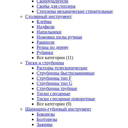
Скобоудалители
Скобы для степлера
Степлеры механические строительные
Столярный инструмент
Клейма
Надфили
Напильники
Ножовки пилы ручные
Рашпили
Резцы по дереву
Рубанки
Все категории (11)
Тиски и струбцины
Распоры телескопические
Струбцины быстрозажимные
Струбцины тип F
Струбцины тип G
Струбцины трубные
Тиски слесарные
Тиски слесарные поворотные
Все категории (9)
Шарнирно-губцевый инструмент
Бокорезы
Болторезы
Зажимы