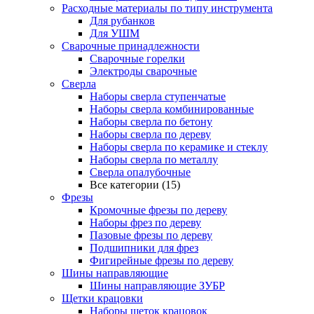
Расходные материалы по типу инструмента
Для рубанков
Для УШМ
Сварочные принадлежности
Сварочные горелки
Электроды сварочные
Сверла
Наборы cверла ступенчатые
Наборы сверла комбинированные
Наборы сверла по бетону
Наборы сверла по дереву
Наборы сверла по керамике и стеклу
Наборы сверла по металлу
Сверла опалубочные
Все категории (15)
Фрезы
Кромочные фрезы по дереву
Наборы фрез по дереву
Пазовые фрезы по дереву
Подшипники для фрез
Фигирейные фрезы по дереву
Шины направляющие
Шины направляющие ЗУБР
Щетки крацовки
Наборы щеток крацовок