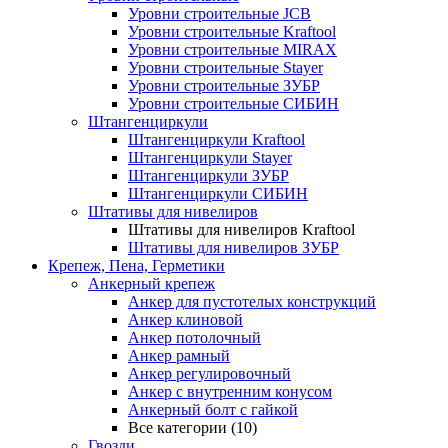
Уровни строительные JCB
Уровни строительные Kraftool
Уровни строительные MIRAX
Уровни строительные Stayer
Уровни строительные ЗУБР
Уровни строительные СИБИН
Штангенциркули
Штангенциркули Kraftool
Штангенциркули Stayer
Штангенциркули ЗУБР
Штангенциркули СИБИН
Штативы для нивелиров
Штативы для нивелиров Kraftool
Штативы для нивелиров ЗУБР
Крепеж, Пена, Герметики
Анкерный крепеж
Анкер для пустотелых конструкций
Анкер клиновой
Анкер потолочный
Анкер рамный
Анкер регулировочный
Анкер с внутренним конусом
Анкерный болт с гайкой
Все категории (10)
Гвозди