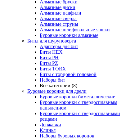
Алмазные бруски
Алмазные диски
Алмазные надфили
Алмазные сверла
Алмазные струны
Алмазные шлифовальные чашки
Буровые коронки алмазные
Биты для шуруповерта
Адаптеры для бит
Биты HEX
Биты PH
Биты PZ
Биты TORX
Биты с торцовой головкой
Наборы бит
Все категории (8)
Буровые коронки для дрели
Буровые коронки биметаллические
Буровые коронки с твердосплавным
напылением
Буровые коронки с твердосплавными
резцами
Державки
Клинья
Наборы буровых коронок