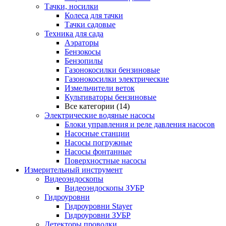
Тачки, носилки
Колеса для тачки
Тачки садовые
Техника для сада
Аэраторы
Бензокосы
Бензопилы
Газонокосилки бензиновые
Газонокосилки электрические
Измельчители веток
Культиваторы бензиновые
Все категории (14)
Электрические водяные насосы
Блоки управления и реле давления насосов
Насосные станции
Насосы погружные
Насосы фонтанные
Поверхностные насосы
Измерительный инструмент
Видеоэндоскопы
Видеоэндоскопы ЗУБР
Гидроуровни
Гидроуровни Stayer
Гидроуровни ЗУБР
Детекторы проводки