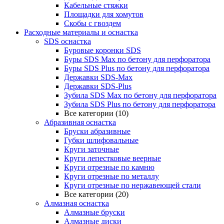
Кабельные стяжки
Площадки для хомутов
Скобы с гвоздем
Расходные материалы и оснастка
SDS оснастка
Буровые коронки SDS
Буры SDS Max по бетону для перфоратора
Буры SDS Plus по бетону для перфоратора
Державки SDS-Max
Державки SDS-Plus
Зубила SDS Mах по бетону для перфоратора
Зубила SDS Plus по бетону для перфоратора
Все категории (10)
Абразивная оснастка
Бруски абразивные
Губки шлифовальные
Круги заточные
Круги лепестковые веерные
Круги отрезные по камню
Круги отрезные по металлу
Круги отрезные по нержавеющей стали
Все категории (20)
Алмазная оснастка
Алмазные бруски
Алмазные диски