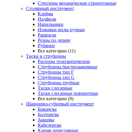
Степлеры механические строительные
Столярный инструмент
Клейма
Надфили
Напильники
Ножовки пилы ручные
Рашпили
Резцы по дереву
Рубанки
Все категории (11)
Тиски и струбцины
Распоры телескопические
Струбцины быстрозажимные
Струбцины тип F
Струбцины тип G
Струбцины трубные
Тиски слесарные
Тиски слесарные поворотные
Все категории (9)
Шарнирно-губцевый инструмент
Бокорезы
Болторезы
Зажимы
Кабелерезы
Клещи переставные