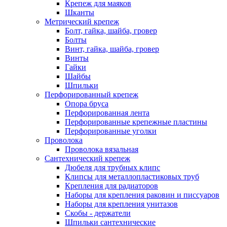
Крепеж для маяков
Шканты
Метрический крепеж
Болт, гайка, шайба, гровер
Болты
Винт, гайка, шайба, гровер
Винты
Гайки
Шайбы
Шпильки
Перфорированный крепеж
Опора бруса
Перфорированная лента
Перфорированные крепежные пластины
Перфорированные уголки
Проволока
Проволока вязальная
Сантехнический крепеж
Дюбеля для трубных клипс
Клипсы для металлопластиковых труб
Крепления для радиаторов
Наборы для крепления раковин и писсуаров
Наборы для крепления унитазов
Скобы - держатели
Шпильки сантехнические