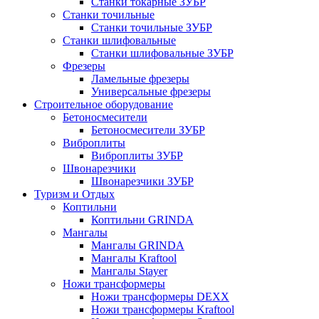
Станки токарные ЗУБР
Станки точильные
Станки точильные ЗУБР
Станки шлифовальные
Станки шлифовальные ЗУБР
Фрезеры
Ламельные фрезеры
Универсальные фрезеры
Строительное оборудование
Бетоносмесители
Бетоносмесители ЗУБР
Виброплиты
Виброплиты ЗУБР
Швонарезчики
Швонарезчики ЗУБР
Туризм и Отдых
Коптильни
Коптильни GRINDA
Мангалы
Мангалы GRINDA
Мангалы Kraftool
Мангалы Stayer
Ножи трансформеры
Ножи трансформеры DEXX
Ножи трансформеры Kraftool