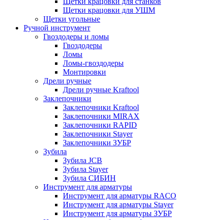
Щетки крацовки для станков
Щетки крацовки для УШМ
Щетки угольные
Ручной инструмент
Гвоздодеры и ломы
Гвоздодеры
Ломы
Ломы-гвоздодеры
Монтировки
Дрели ручные
Дрели ручные Kraftool
Заклепочники
Заклепочники Kraftool
Заклепочники MIRAX
Заклепочники RAPID
Заклепочники Stayer
Заклепочники ЗУБР
Зубила
Зубила JCB
Зубила Stayer
Зубила СИБИН
Инструмент для арматуры
Инструмент для арматуры RACO
Инструмент для арматуры Stayer
Инструмент для арматуры ЗУБР