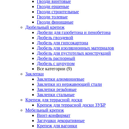
Гвозди винтовые
Гвозди ершеные
Гвозди строительные
Гвозди толевые
Гвозди финишные
Дюбельный крепеж
Дюбели для газобетона и пенобетона
Дюбель гвоздевой
Дюбель для гипсокартона
Дюбель для изоляционных материалов
Дюбель для пустотелых конструкций
Дюбель распорный
Дюбель с шурупом
Все категории (9)
Заклепки
Заклепки алюминиевые
Заклепки из нержавеющей стали
Заклепки резьбовые
Заклепки стальные
Крепеж для террасной доски
Крепеж для террасной доски ЗУБР
Мебельный крепеж
Винт-конфирмат
Заглушки декоративные
Крепеж для вагонки