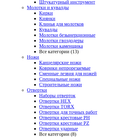
Штукатурный инструмент
Молотки и кувалды
Кирки
Киянки
Клинья для молотков
Кувалды
Молотки безынерционные
Молотки гвоздодеры
Молотки каменщика
Все категории (13)
Ножи
Канцелярские ножи
Коврики непрорезаемые
Сменные лезвия для ножей
Специальные ножи
Строительные ножи
Отвертки
Наборы отверток
Отвертки HEX
Отвертки TORX
Отвертки для точных работ
Отвертки крестовые PH
Отвертки крестовые PZ
Отвертки ударные
Все категории (8)