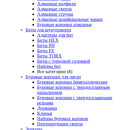
Алмазные надфили
Алмазные сверла
Алмазные струны
Алмазные шлифовальные чашки
Буровые коронки алмазные
Биты для шуруповерта
Адаптеры для бит
Биты HEX
Биты PH
Биты PZ
Биты TORX
Биты с торцовой головкой
Наборы бит
Все категории (8)
Буровые коронки для дрели
Буровые коронки биметаллические
Буровые коронки с твердосплавным
напылением
Буровые коронки с твердосплавными
резцами
Державки
Клинья
Наборы буровых коронок
Центрирующие сверла
Зенкеры