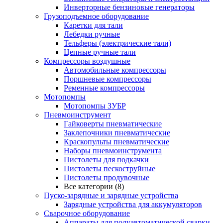
Инверторные бензиновые генераторы
Грузоподъемное оборудование
Каретки для тали
Лебедки ручные
Тельферы (электрические тали)
Цепные ручные тали
Компрессоры воздушные
Автомобильные компрессоры
Поршневые компрессоры
Ременные компрессоры
Мотопомпы
Мотопомпы ЗУБР
Пневмоинструмент
Гайковерты пневматические
Заклепочники пневматические
Краскопульты пневматические
Наборы пневмоинструмента
Пистолеты для подкачки
Пистолеты пескоструйные
Пистолеты продувочные
Все категории (8)
Пуско-зарядные и зарядные устройства
Зарядные устройства для аккумуляторов
Сварочное оборудование
Аппараты для полуавтоматической сварки