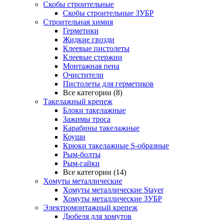
Скобы строительные
Скобы строительные ЗУБР
Строительная химия
Герметики
Жидкие гвозди
Клеевые пистолеты
Клеевые стержни
Монтажная пена
Очистители
Пистолеты для герметиков
Все категории (8)
Такелажный крепеж
Блоки такелажные
Зажимы троса
Карабины такелажные
Коуши
Крюки такелажные S-образные
Рым-болты
Рым-гайки
Все категории (14)
Хомуты металлические
Хомуты металлические Stayer
Хомуты металлические ЗУБР
Электромонтажный крепеж
Дюбеля для хомутов