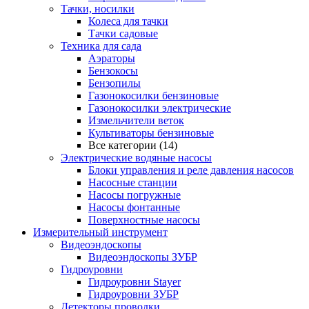
Тачки, носилки
Колеса для тачки
Тачки садовые
Техника для сада
Аэраторы
Бензокосы
Бензопилы
Газонокосилки бензиновые
Газонокосилки электрические
Измельчители веток
Культиваторы бензиновые
Все категории (14)
Электрические водяные насосы
Блоки управления и реле давления насосов
Насосные станции
Насосы погружные
Насосы фонтанные
Поверхностные насосы
Измерительный инструмент
Видеоэндоскопы
Видеоэндоскопы ЗУБР
Гидроуровни
Гидроуровни Stayer
Гидроуровни ЗУБР
Детекторы проводки