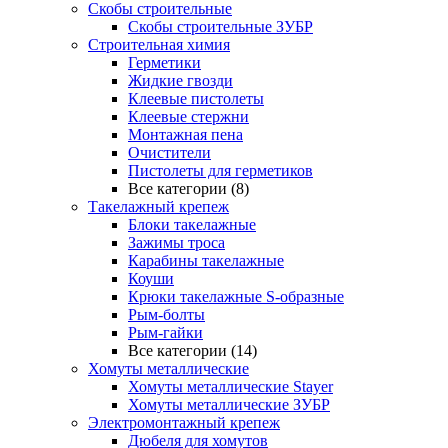
Скобы строительные
Скобы строительные ЗУБР
Строительная химия
Герметики
Жидкие гвозди
Клеевые пистолеты
Клеевые стержни
Монтажная пена
Очистители
Пистолеты для герметиков
Все категории (8)
Такелажный крепеж
Блоки такелажные
Зажимы троса
Карабины такелажные
Коуши
Крюки такелажные S-образные
Рым-болты
Рым-гайки
Все категории (14)
Хомуты металлические
Хомуты металлические Stayer
Хомуты металлические ЗУБР
Электромонтажный крепеж
Дюбеля для хомутов