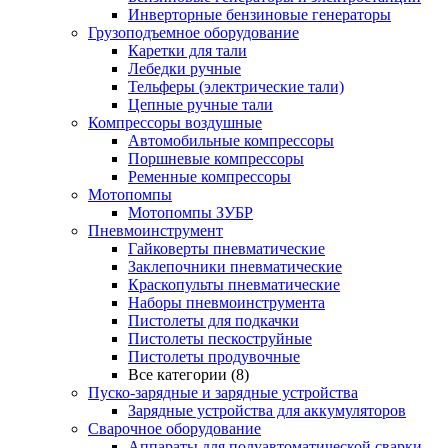
Инверторные бензиновые генераторы
Грузоподъемное оборудование
Каретки для тали
Лебедки ручные
Тельферы (электрические тали)
Цепные ручные тали
Компрессоры воздушные
Автомобильные компрессоры
Поршневые компрессоры
Ременные компрессоры
Мотопомпы
Мотопомпы ЗУБР
Пневмоинструмент
Гайковерты пневматические
Заклепочники пневматические
Краскопульты пневматические
Наборы пневмоинструмента
Пистолеты для подкачки
Пистолеты пескоструйные
Пистолеты продувочные
Все категории (8)
Пуско-зарядные и зарядные устройства
Зарядные устройства для аккумуляторов
Сварочное оборудование
Аппараты для полуавтоматической сварки