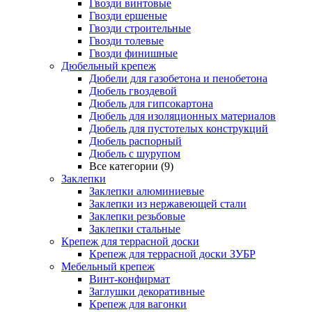
Гвозди винтовые
Гвозди ершеные
Гвозди строительные
Гвозди толевые
Гвозди финишные
Дюбельный крепеж
Дюбели для газобетона и пенобетона
Дюбель гвоздевой
Дюбель для гипсокартона
Дюбель для изоляционных материалов
Дюбель для пустотелых конструкций
Дюбель распорный
Дюбель с шурупом
Все категории (9)
Заклепки
Заклепки алюминиевые
Заклепки из нержавеющей стали
Заклепки резьбовые
Заклепки стальные
Крепеж для террасной доски
Крепеж для террасной доски ЗУБР
Мебельный крепеж
Винт-конфирмат
Заглушки декоративные
Крепеж для вагонки