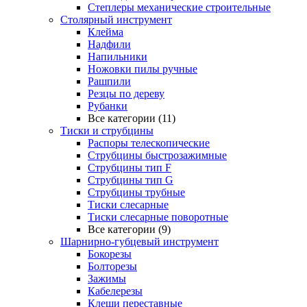
Степлеры механические строительные
Столярный инструмент
Клейма
Надфили
Напильники
Ножовки пилы ручные
Рашпили
Резцы по дереву
Рубанки
Все категории (11)
Тиски и струбцины
Распоры телескопические
Струбцины быстрозажимные
Струбцины тип F
Струбцины тип G
Струбцины трубные
Тиски слесарные
Тиски слесарные поворотные
Все категории (9)
Шарнирно-губцевый инструмент
Бокорезы
Болторезы
Зажимы
Кабелерезы
Клещи переставные