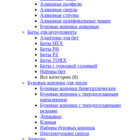
Алмазные надфили
Алмазные сверла
Алмазные струны
Алмазные шлифовальные чашки
Буровые коронки алмазные
Биты для шуруповерта
Адаптеры для бит
Биты HEX
Биты PH
Биты PZ
Биты TORX
Биты с торцовой головкой
Наборы бит
Все категории (8)
Буровые коронки для дрели
Буровые коронки биметаллические
Буровые коронки с твердосплавным
напылением
Буровые коронки с твердосплавными
резцами
Державки
Клинья
Наборы буровых коронок
Центрирующие сверла
Зенкеры