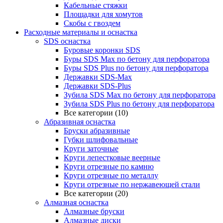
Кабельные стяжки
Площадки для хомутов
Скобы с гвоздем
Расходные материалы и оснастка
SDS оснастка
Буровые коронки SDS
Буры SDS Max по бетону для перфоратора
Буры SDS Plus по бетону для перфоратора
Державки SDS-Max
Державки SDS-Plus
Зубила SDS Mах по бетону для перфоратора
Зубила SDS Plus по бетону для перфоратора
Все категории (10)
Абразивная оснастка
Бруски абразивные
Губки шлифовальные
Круги заточные
Круги лепестковые веерные
Круги отрезные по камню
Круги отрезные по металлу
Круги отрезные по нержавеющей стали
Все категории (20)
Алмазная оснастка
Алмазные бруски
Алмазные диски