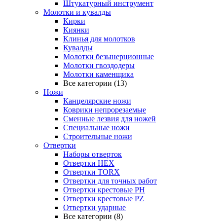
Штукатурный инструмент
Молотки и кувалды
Кирки
Киянки
Клинья для молотков
Кувалды
Молотки безынерционные
Молотки гвоздодеры
Молотки каменщика
Все категории (13)
Ножи
Канцелярские ножи
Коврики непрорезаемые
Сменные лезвия для ножей
Специальные ножи
Строительные ножи
Отвертки
Наборы отверток
Отвертки HEX
Отвертки TORX
Отвертки для точных работ
Отвертки крестовые PH
Отвертки крестовые PZ
Отвертки ударные
Все категории (8)