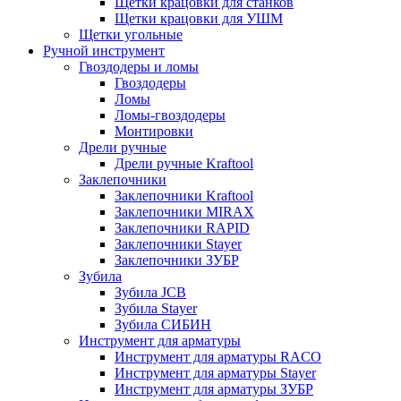
Щетки крацовки для станков
Щетки крацовки для УШМ
Щетки угольные
Ручной инструмент
Гвоздодеры и ломы
Гвоздодеры
Ломы
Ломы-гвоздодеры
Монтировки
Дрели ручные
Дрели ручные Kraftool
Заклепочники
Заклепочники Kraftool
Заклепочники MIRAX
Заклепочники RAPID
Заклепочники Stayer
Заклепочники ЗУБР
Зубила
Зубила JCB
Зубила Stayer
Зубила СИБИН
Инструмент для арматуры
Инструмент для арматуры RACO
Инструмент для арматуры Stayer
Инструмент для арматуры ЗУБР