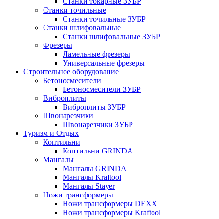
Станки токарные ЗУБР
Станки точильные
Станки точильные ЗУБР
Станки шлифовальные
Станки шлифовальные ЗУБР
Фрезеры
Ламельные фрезеры
Универсальные фрезеры
Строительное оборудование
Бетоносмесители
Бетоносмесители ЗУБР
Виброплиты
Виброплиты ЗУБР
Швонарезчики
Швонарезчики ЗУБР
Туризм и Отдых
Коптильни
Коптильни GRINDA
Мангалы
Мангалы GRINDA
Мангалы Kraftool
Мангалы Stayer
Ножи трансформеры
Ножи трансформеры DEXX
Ножи трансформеры Kraftool