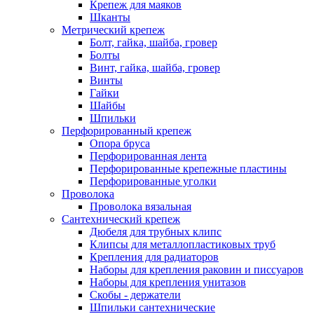
Крепеж для маяков
Шканты
Метрический крепеж
Болт, гайка, шайба, гровер
Болты
Винт, гайка, шайба, гровер
Винты
Гайки
Шайбы
Шпильки
Перфорированный крепеж
Опора бруса
Перфорированная лента
Перфорированные крепежные пластины
Перфорированные уголки
Проволока
Проволока вязальная
Сантехнический крепеж
Дюбеля для трубных клипс
Клипсы для металлопластиковых труб
Крепления для радиаторов
Наборы для крепления раковин и писсуаров
Наборы для крепления унитазов
Скобы - держатели
Шпильки сантехнические