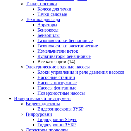
Тачки, носилки
Колеса для тачки
Тачки садовые
Техника для сада
Аэраторы
Бензокосы
Бензопилы
Газонокосилки бензиновые
Газонокосилки электрические
Измельчители веток
Культиваторы бензиновые
Все категории (14)
Электрические водяные насосы
Блоки управления и реле давления насосов
Насосные станции
Насосы погружные
Насосы фонтанные
Поверхностные насосы
Измерительный инструмент
Видеоэндоскопы
Видеоэндоскопы ЗУБР
Гидроуровни
Гидроуровни Stayer
Гидроуровни ЗУБР
Детекторы проводки