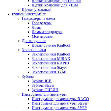
Щетки крацовки для станков
Щетки крацовки для УШМ
Щетки угольные
Ручной инструмент
Гвоздодеры и ломы
Гвоздодеры
Ломы
Ломы-гвоздодеры
Монтировки
Дрели ручные
Дрели ручные Kraftool
Заклепочники
Заклепочники Kraftool
Заклепочники MIRAX
Заклепочники RAPID
Заклепочники Stayer
Заклепочники ЗУБР
Зубила
Зубила JCB
Зубила Stayer
Зубила СИБИН
Инструмент для арматуры
Инструмент для арматуры RACO
Инструмент для арматуры Stayer
Инструмент для арматуры ЗУБР