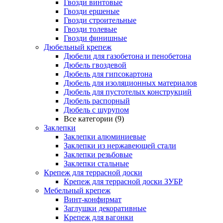
Гвозди винтовые
Гвозди ершеные
Гвозди строительные
Гвозди толевые
Гвозди финишные
Дюбельный крепеж
Дюбели для газобетона и пенобетона
Дюбель гвоздевой
Дюбель для гипсокартона
Дюбель для изоляционных материалов
Дюбель для пустотелых конструкций
Дюбель распорный
Дюбель с шурупом
Все категории (9)
Заклепки
Заклепки алюминиевые
Заклепки из нержавеющей стали
Заклепки резьбовые
Заклепки стальные
Крепеж для террасной доски
Крепеж для террасной доски ЗУБР
Мебельный крепеж
Винт-конфирмат
Заглушки декоративные
Крепеж для вагонки