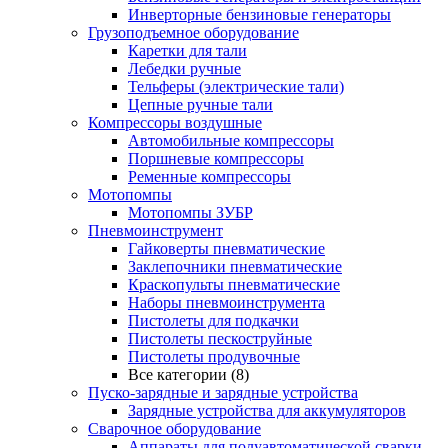
Инверторные бензиновые генераторы
Грузоподъемное оборудование
Каретки для тали
Лебедки ручные
Тельферы (электрические тали)
Цепные ручные тали
Компрессоры воздушные
Автомобильные компрессоры
Поршневые компрессоры
Ременные компрессоры
Мотопомпы
Мотопомпы ЗУБР
Пневмоинструмент
Гайковерты пневматические
Заклепочники пневматические
Краскопульты пневматические
Наборы пневмоинструмента
Пистолеты для подкачки
Пистолеты пескоструйные
Пистолеты продувочные
Все категории (8)
Пуско-зарядные и зарядные устройства
Зарядные устройства для аккумуляторов
Сварочное оборудование
Аппараты для полуавтоматической сварки