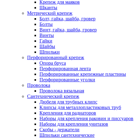
Крепеж для маяков
Шканты
Метрический крепеж
Болт, гайка, шайба, гровер
Болты
Винт, гайка, шайба, гровер
Винты
Гайки
Шайбы
Шпильки
Перфорированный крепеж
Опора бруса
Перфорированная лента
Перфорированные крепежные пластины
Перфорированные уголки
Проволока
Проволока вязальная
Сантехнический крепеж
Дюбеля для трубных клипс
Клипсы для металлопластиковых труб
Крепления для радиаторов
Наборы для крепления раковин и писсуаров
Наборы для крепления унитазов
Скобы - держатели
Шпильки сантехнические