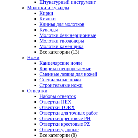
Штукатурный инструмент
Молотки и кувалды
Кирки
Киянки
Клинья для молотков
Кувалды
Молотки безынерционные
Молотки гвоздодеры
Молотки каменщика
Все категории (13)
Ножи
Канцелярские ножи
Коврики непрорезаемые
Сменные лезвия для ножей
Специальные ножи
Строительные ножи
Отвертки
Наборы отверток
Отвертки HEX
Отвертки TORX
Отвертки для точных работ
Отвертки крестовые PH
Отвертки крестовые PZ
Отвертки ударные
Все категории (8)