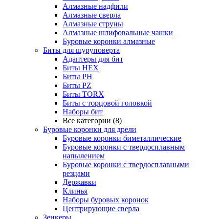
Алмазные надфили
Алмазные сверла
Алмазные струны
Алмазные шлифовальные чашки
Буровые коронки алмазные
Биты для шуруповерта
Адаптеры для бит
Биты HEX
Биты PH
Биты PZ
Биты TORX
Биты с торцовой головкой
Наборы бит
Все категории (8)
Буровые коронки для дрели
Буровые коронки биметаллические
Буровые коронки с твердосплавным
напылением
Буровые коронки с твердосплавными
резцами
Державки
Клинья
Наборы буровых коронок
Центрирующие сверла
Зенкеры