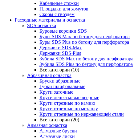
Кабельные стяжки
Площадки для хомутов
Скобы с гвоздем
Расходные материалы и оснастка
SDS оснастка
Буровые коронки SDS
Буры SDS Max по бетону для перфоратора
Буры SDS Plus по бетону для перфоратора
Державки SDS-Max
Державки SDS-Plus
Зубила SDS Mах по бетону для перфоратора
Зубила SDS Plus по бетону для перфоратора
Все категории (10)
Абразивная оснастка
Бруски абразивные
Губки шлифовальные
Круги заточные
Круги лепестковые веерные
Круги отрезные по камню
Круги отрезные по металлу
Круги отрезные по нержавеющей стали
Все категории (20)
Алмазная оснастка
Алмазные бруски
Алмазные диски