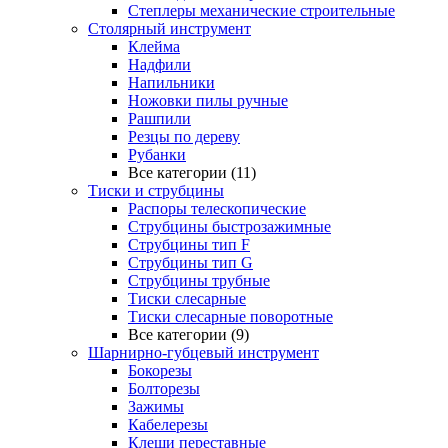
Степлеры механические строительные
Столярный инструмент
Клейма
Надфили
Напильники
Ножовки пилы ручные
Рашпили
Резцы по дереву
Рубанки
Все категории (11)
Тиски и струбцины
Распоры телескопические
Струбцины быстрозажимные
Струбцины тип F
Струбцины тип G
Струбцины трубные
Тиски слесарные
Тиски слесарные поворотные
Все категории (9)
Шарнирно-губцевый инструмент
Бокорезы
Болторезы
Зажимы
Кабелерезы
Клещи переставные