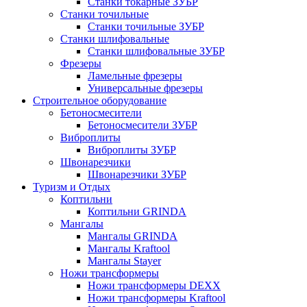
Станки токарные ЗУБР
Станки точильные
Станки точильные ЗУБР
Станки шлифовальные
Станки шлифовальные ЗУБР
Фрезеры
Ламельные фрезеры
Универсальные фрезеры
Строительное оборудование
Бетоносмесители
Бетоносмесители ЗУБР
Виброплиты
Виброплиты ЗУБР
Швонарезчики
Швонарезчики ЗУБР
Туризм и Отдых
Коптильни
Коптильни GRINDA
Мангалы
Мангалы GRINDA
Мангалы Kraftool
Мангалы Stayer
Ножи трансформеры
Ножи трансформеры DEXX
Ножи трансформеры Kraftool