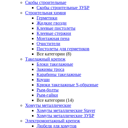
Скобы строительные
Скобы строительные ЗУБР
Строительная химия
Герметики
Жидкие гвозди
Клеевые пистолеты
Клеевые стержни
Монтажная пена
Очистители
Пистолеты для герметиков
Все категории (8)
Такелажный крепеж
Блоки такелажные
Зажимы троса
Карабины такелажные
Коуши
Крюки такелажные S-образные
Рым-болты
Рым-гайки
Все категории (14)
Хомуты металлические
Хомуты металлические Stayer
Хомуты металлические ЗУБР
Электромонтажный крепеж
Дюбеля для хомутов