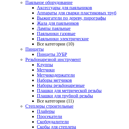
Паяльное оборудование
Аксессуары для паяльников
Аппараты для сварки пластиковых труб
Выжигатели по дереву, пирографы
Жала для паяльников
Лампы паяльные
Паяльники газовые
Паяльники электрические
Все категории (10)
Пинцеты
Пинцеты ЗУБР
Резьбонарезной инструмент
Клуппы
Метчики
Метчикодержатели
Наборы метчиков
Наборы резьбонарезные
Плашки для метрической резьбы
Плашки для трубной резьбы
Все категории (11)
Степлеры строительные
Плайеры
Просекатели
Скобоудалители
Скобы для степлера