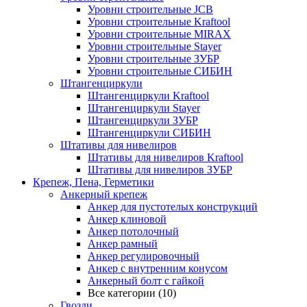
Уровни строительные JCB
Уровни строительные Kraftool
Уровни строительные MIRAX
Уровни строительные Stayer
Уровни строительные ЗУБР
Уровни строительные СИБИН
Штангенциркули
Штангенциркули Kraftool
Штангенциркули Stayer
Штангенциркули ЗУБР
Штангенциркули СИБИН
Штативы для нивелиров
Штативы для нивелиров Kraftool
Штативы для нивелиров ЗУБР
Крепеж, Пена, Герметики
Анкерный крепеж
Анкер для пустотелых конструкций
Анкер клиновой
Анкер потолочный
Анкер рамный
Анкер регулировочный
Анкер с внутренним конусом
Анкерный болт с гайкой
Все категории (10)
Гвозди