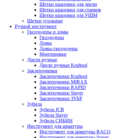
Щетки крацовки для дрели
Щетки крацовки для станков
Щетки крацовки для УШМ
Щетки угольные
Ручной инструмент
Гвоздодеры и ломы
Гвоздодеры
Ломы
Ломы-гвоздодеры
Монтировки
Дрели ручные
Дрели ручные Kraftool
Заклепочники
Заклепочники Kraftool
Заклепочники MIRAX
Заклепочники RAPID
Заклепочники Stayer
Заклепочники ЗУБР
Зубила
Зубила JCB
Зубила Stayer
Зубила СИБИН
Инструмент для арматуры
Инструмент для арматуры RACO
Инструмент для арматуры Stayer