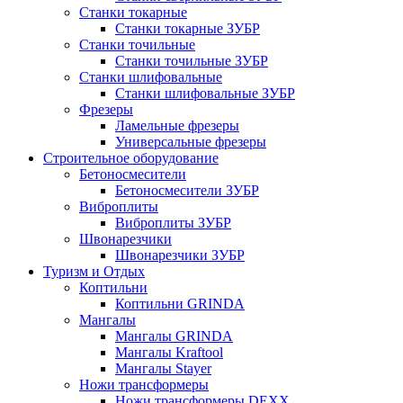
Станки токарные
Станки токарные ЗУБР
Станки точильные
Станки точильные ЗУБР
Станки шлифовальные
Станки шлифовальные ЗУБР
Фрезеры
Ламельные фрезеры
Универсальные фрезеры
Строительное оборудование
Бетоносмесители
Бетоносмесители ЗУБР
Виброплиты
Виброплиты ЗУБР
Швонарезчики
Швонарезчики ЗУБР
Туризм и Отдых
Коптильни
Коптильни GRINDA
Мангалы
Мангалы GRINDA
Мангалы Kraftool
Мангалы Stayer
Ножи трансформеры
Ножи трансформеры DEXX