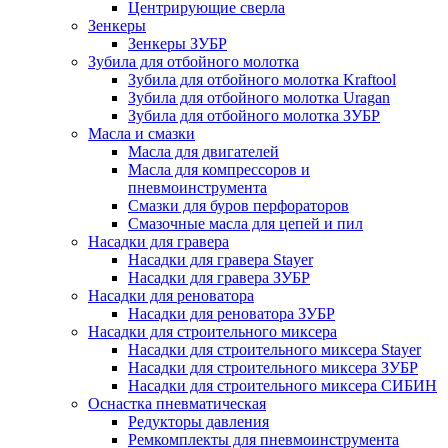
Центрирующие сверла
Зенкеры
Зенкеры ЗУБР
Зубила для отбойного молотка
Зубила для отбойного молотка Kraftool
Зубила для отбойного молотка Uragan
Зубила для отбойного молотка ЗУБР
Масла и смазки
Масла для двигателей
Масла для компрессоров и
пневмоинструмента
Смазки для буров перфораторов
Смазочные масла для цепей и пил
Насадки для гравера
Насадки для гравера Stayer
Насадки для гравера ЗУБР
Насадки для реноватора
Насадки для реноватора ЗУБР
Насадки для строительного миксера
Насадки для строительного миксера Stayer
Насадки для строительного миксера ЗУБР
Насадки для строительного миксера СИБИН
Оснастка пневматическая
Редукторы давления
Ремкомплекты для пневмоинструмента