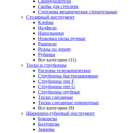
Скобоудалители
Скобы для степлера
Степлеры механические строительные
Столярный инструмент
Клейма
Надфили
Напильники
Ножовки пилы ручные
Рашпили
Резцы по дереву
Рубанки
Все категории (11)
Тиски и струбцины
Распоры телескопические
Струбцины быстрозажимные
Струбцины тип F
Струбцины тип G
Струбцины трубные
Тиски слесарные
Тиски слесарные поворотные
Все категории (9)
Шарнирно-губцевый инструмент
Бокорезы
Болторезы
Зажимы