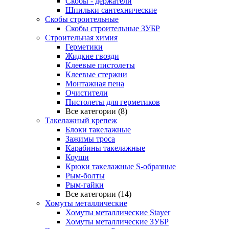
Скобы - держатели
Шпильки сантехнические
Скобы строительные
Скобы строительные ЗУБР
Строительная химия
Герметики
Жидкие гвозди
Клеевые пистолеты
Клеевые стержни
Монтажная пена
Очистители
Пистолеты для герметиков
Все категории (8)
Такелажный крепеж
Блоки такелажные
Зажимы троса
Карабины такелажные
Коуши
Крюки такелажные S-образные
Рым-болты
Рым-гайки
Все категории (14)
Хомуты металлические
Хомуты металлические Stayer
Хомуты металлические ЗУБР