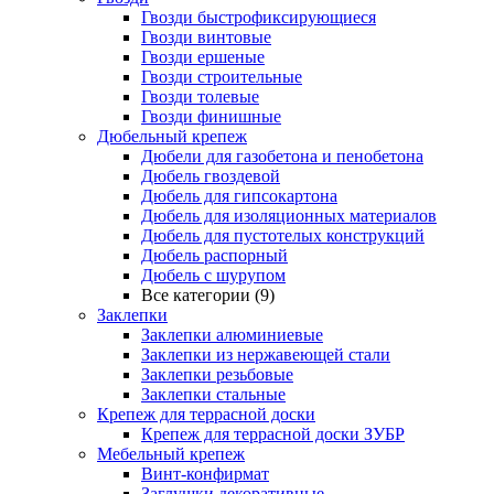
Гвозди быстрофиксирующиеся
Гвозди винтовые
Гвозди ершеные
Гвозди строительные
Гвозди толевые
Гвозди финишные
Дюбельный крепеж
Дюбели для газобетона и пенобетона
Дюбель гвоздевой
Дюбель для гипсокартона
Дюбель для изоляционных материалов
Дюбель для пустотелых конструкций
Дюбель распорный
Дюбель с шурупом
Все категории (9)
Заклепки
Заклепки алюминиевые
Заклепки из нержавеющей стали
Заклепки резьбовые
Заклепки стальные
Крепеж для террасной доски
Крепеж для террасной доски ЗУБР
Мебельный крепеж
Винт-конфирмат
Заглушки декоративные