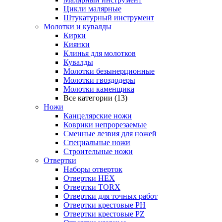
Цикли малярные
Штукатурный инструмент
Молотки и кувалды
Кирки
Киянки
Клинья для молотков
Кувалды
Молотки безынерционные
Молотки гвоздодеры
Молотки каменщика
Все категории (13)
Ножи
Канцелярские ножи
Коврики непрорезаемые
Сменные лезвия для ножей
Специальные ножи
Строительные ножи
Отвертки
Наборы отверток
Отвертки HEX
Отвертки TORX
Отвертки для точных работ
Отвертки крестовые PH
Отвертки крестовые PZ