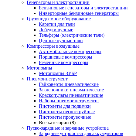
Генераторы и электростанции
Бензиновые генераторы и электростанции
Инверторные бензиновые генераторы
Грузоподъемное оборудование
Каретки для тали
Лебедки ручные
Тельферы (электрические тали)
Цепные ручные тали
Компрессоры воздушные
Автомобильные компрессоры
Поршневые компрессоры
Ременные компрессоры
Мотопомпы
Мотопомпы ЗУБР
Пневмоинструмент
Гайковерты пневматические
Заклепочники пневматические
Краскопульты пневматические
Наборы пневмоинструмента
Пистолеты для подкачки
Пистолеты пескоструйные
Пистолеты продувочные
Все категории (8)
Пуско-зарядные и зарядные устройства
Зарядные устройства для аккумуляторов