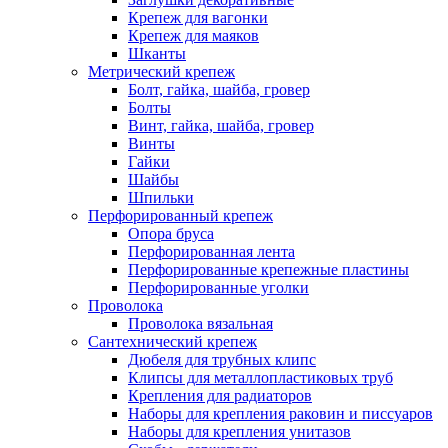
Крепеж для вагонки
Крепеж для маяков
Шканты
Метрический крепеж
Болт, гайка, шайба, гровер
Болты
Винт, гайка, шайба, гровер
Винты
Гайки
Шайбы
Шпильки
Перфорированный крепеж
Опора бруса
Перфорированная лента
Перфорированные крепежные пластины
Перфорированные уголки
Проволока
Проволока вязальная
Сантехнический крепеж
Дюбеля для трубных клипс
Клипсы для металлопластиковых труб
Крепления для радиаторов
Наборы для крепления раковин и писсуаров
Наборы для крепления унитазов