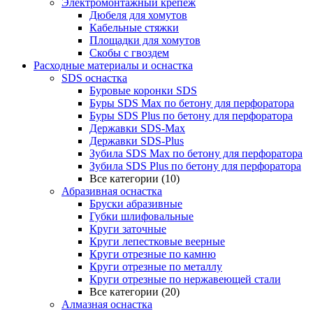
Электромонтажный крепеж
Дюбеля для хомутов
Кабельные стяжки
Площадки для хомутов
Скобы с гвоздем
Расходные материалы и оснастка
SDS оснастка
Буровые коронки SDS
Буры SDS Max по бетону для перфоратора
Буры SDS Plus по бетону для перфоратора
Державки SDS-Max
Державки SDS-Plus
Зубила SDS Mах по бетону для перфоратора
Зубила SDS Plus по бетону для перфоратора
Все категории (10)
Абразивная оснастка
Бруски абразивные
Губки шлифовальные
Круги заточные
Круги лепестковые веерные
Круги отрезные по камню
Круги отрезные по металлу
Круги отрезные по нержавеющей стали
Все категории (20)
Алмазная оснастка