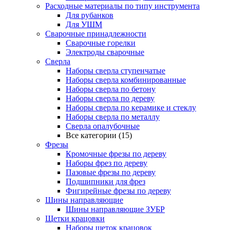
Расходные материалы по типу инструмента
Для рубанков
Для УШМ
Сварочные принадлежности
Сварочные горелки
Электроды сварочные
Сверла
Наборы cверла ступенчатые
Наборы сверла комбинированные
Наборы сверла по бетону
Наборы сверла по дереву
Наборы сверла по керамике и стеклу
Наборы сверла по металлу
Сверла опалубочные
Все категории (15)
Фрезы
Кромочные фрезы по дереву
Наборы фрез по дереву
Пазовые фрезы по дереву
Подшипники для фрез
Фигирейные фрезы по дереву
Шины направляющие
Шины направляющие ЗУБР
Щетки крацовки
Наборы щеток крацовок