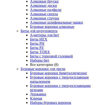
Алмазные бруски
Алмазные диски
Алмазные надфили
Алмазные сверла
Алмазные струны
Алмазные шлифовальные чашки
Буровые коронки алмазные
Биты для шуруповерта
Адаптеры для бит
Биты HEX
Биты PH
Биты PZ
Биты TORX
Биты с торцовой головкой
Наборы бит
Все категории (8)
Буровые коронки для дрели
Буровые коронки биметаллические
Буровые коронки с твердосплавным
напылением
Буровые коронки с твердосплавными
резцами
Державки
Клинья
Наборы буровых коронок