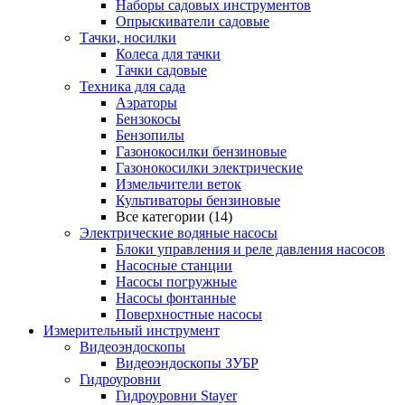
Наборы садовых инструментов
Опрыскиватели садовые
Тачки, носилки
Колеса для тачки
Тачки садовые
Техника для сада
Аэраторы
Бензокосы
Бензопилы
Газонокосилки бензиновые
Газонокосилки электрические
Измельчители веток
Культиваторы бензиновые
Все категории (14)
Электрические водяные насосы
Блоки управления и реле давления насосов
Насосные станции
Насосы погружные
Насосы фонтанные
Поверхностные насосы
Измерительный инструмент
Видеоэндоскопы
Видеоэндоскопы ЗУБР
Гидроуровни
Гидроуровни Stayer