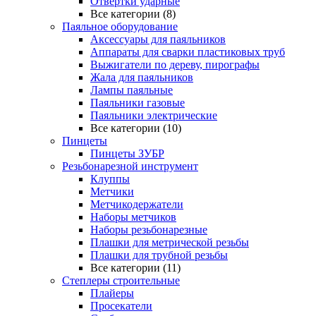
Отвертки ударные
Все категории (8)
Паяльное оборудование
Аксессуары для паяльников
Аппараты для сварки пластиковых труб
Выжигатели по дереву, пирографы
Жала для паяльников
Лампы паяльные
Паяльники газовые
Паяльники электрические
Все категории (10)
Пинцеты
Пинцеты ЗУБР
Резьбонарезной инструмент
Клуппы
Метчики
Метчикодержатели
Наборы метчиков
Наборы резьбонарезные
Плашки для метрической резьбы
Плашки для трубной резьбы
Все категории (11)
Степлеры строительные
Плайеры
Просекатели