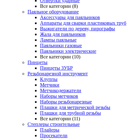
Отвертки ударные
Все категории (8)
Паяльное оборудование
Аксессуары для паяльников
Аппараты для сварки пластиковых труб
Выжигатели по дереву, пирографы
Жала для паяльников
Лампы паяльные
Паяльники газовые
Паяльники электрические
Все категории (10)
Пинцеты
Пинцеты ЗУБР
Резьбонарезной инструмент
Клуппы
Метчики
Метчикодержатели
Наборы метчиков
Наборы резьбонарезные
Плашки для метрической резьбы
Плашки для трубной резьбы
Все категории (11)
Степлеры строительные
Плайеры
Просекатели