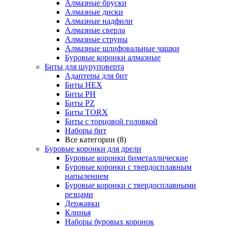
Алмазные бруски
Алмазные диски
Алмазные надфили
Алмазные сверла
Алмазные струны
Алмазные шлифовальные чашки
Буровые коронки алмазные
Биты для шуруповерта
Адаптеры для бит
Биты HEX
Биты PH
Биты PZ
Биты TORX
Биты с торцовой головкой
Наборы бит
Все категории (8)
Буровые коронки для дрели
Буровые коронки биметаллические
Буровые коронки с твердосплавным
напылением
Буровые коронки с твердосплавными
резцами
Державки
Клинья
Наборы буровых коронок