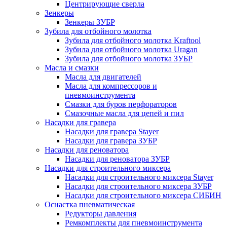
Центрирующие сверла
Зенкеры
Зенкеры ЗУБР
Зубила для отбойного молотка
Зубила для отбойного молотка Kraftool
Зубила для отбойного молотка Uragan
Зубила для отбойного молотка ЗУБР
Масла и смазки
Масла для двигателей
Масла для компрессоров и
пневмоинструмента
Смазки для буров перфораторов
Смазочные масла для цепей и пил
Насадки для гравера
Насадки для гравера Stayer
Насадки для гравера ЗУБР
Насадки для реноватора
Насадки для реноватора ЗУБР
Насадки для строительного миксера
Насадки для строительного миксера Stayer
Насадки для строительного миксера ЗУБР
Насадки для строительного миксера СИБИН
Оснастка пневматическая
Редукторы давления
Ремкомплекты для пневмоинструмента