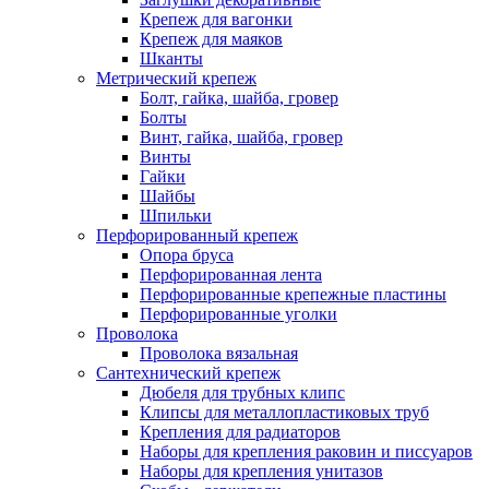
Крепеж для вагонки
Крепеж для маяков
Шканты
Метрический крепеж
Болт, гайка, шайба, гровер
Болты
Винт, гайка, шайба, гровер
Винты
Гайки
Шайбы
Шпильки
Перфорированный крепеж
Опора бруса
Перфорированная лента
Перфорированные крепежные пластины
Перфорированные уголки
Проволока
Проволока вязальная
Сантехнический крепеж
Дюбеля для трубных клипс
Клипсы для металлопластиковых труб
Крепления для радиаторов
Наборы для крепления раковин и писсуаров
Наборы для крепления унитазов