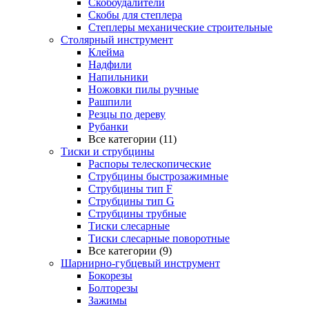
Скобоудалители
Скобы для степлера
Степлеры механические строительные
Столярный инструмент
Клейма
Надфили
Напильники
Ножовки пилы ручные
Рашпили
Резцы по дереву
Рубанки
Все категории (11)
Тиски и струбцины
Распоры телескопические
Струбцины быстрозажимные
Струбцины тип F
Струбцины тип G
Струбцины трубные
Тиски слесарные
Тиски слесарные поворотные
Все категории (9)
Шарнирно-губцевый инструмент
Бокорезы
Болторезы
Зажимы