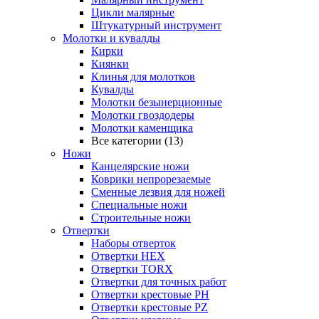
Цикли малярные
Штукатурный инструмент
Молотки и кувалды
Кирки
Киянки
Клинья для молотков
Кувалды
Молотки безынерционные
Молотки гвоздодеры
Молотки каменщика
Все категории (13)
Ножи
Канцелярские ножи
Коврики непрорезаемые
Сменные лезвия для ножей
Специальные ножи
Строительные ножи
Отвертки
Наборы отверток
Отвертки HEX
Отвертки TORX
Отвертки для точных работ
Отвертки крестовые PH
Отвертки крестовые PZ