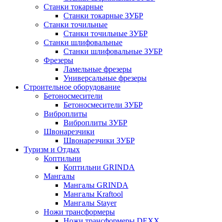
Станки токарные
Станки токарные ЗУБР
Станки точильные
Станки точильные ЗУБР
Станки шлифовальные
Станки шлифовальные ЗУБР
Фрезеры
Ламельные фрезеры
Универсальные фрезеры
Строительное оборудование
Бетоносмесители
Бетоносмесители ЗУБР
Виброплиты
Виброплиты ЗУБР
Швонарезчики
Швонарезчики ЗУБР
Туризм и Отдых
Коптильни
Коптильни GRINDA
Мангалы
Мангалы GRINDA
Мангалы Kraftool
Мангалы Stayer
Ножи трансформеры
Ножи трансформеры DEXX