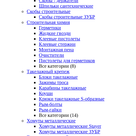
Скобы - держатели
Шпильки сантехнические
Скобы строительные
Скобы строительные ЗУБР
Строительная химия
Герметики
Жидкие гвозди
Клеевые пистолеты
Клеевые стержни
Монтажная пена
Очистители
Пистолеты для герметиков
Все категории (8)
Такелажный крепеж
Блоки такелажные
Зажимы троса
Карабины такелажные
Коуши
Крюки такелажные S-образные
Рым-болты
Рым-гайки
Все категории (14)
Хомуты металлические
Хомуты металлические Stayer
Хомуты металлические ЗУБР