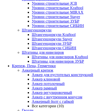
Уровни строительные JCB
Уровни строительные Kraftool
Уровни строительные MIRAX
Уровни строительные Stayer
Уровни строительные ЗУБР
Уровни строительные СИБИН
Штангенциркули
Штангенциркули Kraftool
Штангенциркули Stayer
Штангенциркули ЗУБР
Штангенциркули СИБИН
Штативы для нивелиров
Штативы для нивелиров Kraftool
Штативы для нивелиров ЗУБР
Крепеж, Пена, Герметики
Анкерный крепеж
Анкер для пустотелых конструкций
Анкер клиновой
Анкер потолочный
Анкер рамный
Анкер регулировочный
Анкер с внутренним конусом
Анкерный болт с гайкой
Все категории (10)
Гвозди