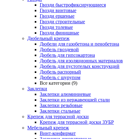
Гвозди быстрофиксирующиеся
Гвозди винтовые
Гвозди ершеные
Гвозди строительные
Гвозди толевые
Гвозди финишные
Дюбельный крепеж
Дюбели для газобетона и пенобетона
Дюбель гвоздевой
Дюбель для гипсокартона
Дюбель для изоляционных материалов
Дюбель для пустотелых конструкций
Дюбель распорный
Дюбель с шурупом
Все категории (9)
Заклепки
Заклепки алюминиевые
Заклепки из нержавеющей стали
Заклепки резьбовые
Заклепки стальные
Крепеж для террасной доски
Крепеж для террасной доски ЗУБР
Мебельный крепеж
Винт-конфирмат
Заглушки декоративные