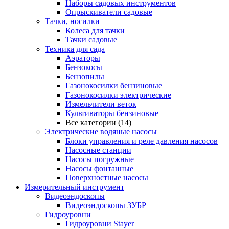
Наборы садовых инструментов
Опрыскиватели садовые
Тачки, носилки
Колеса для тачки
Тачки садовые
Техника для сада
Аэраторы
Бензокосы
Бензопилы
Газонокосилки бензиновые
Газонокосилки электрические
Измельчители веток
Культиваторы бензиновые
Все категории (14)
Электрические водяные насосы
Блоки управления и реле давления насосов
Насосные станции
Насосы погружные
Насосы фонтанные
Поверхностные насосы
Измерительный инструмент
Видеоэндоскопы
Видеоэндоскопы ЗУБР
Гидроуровни
Гидроуровни Stayer