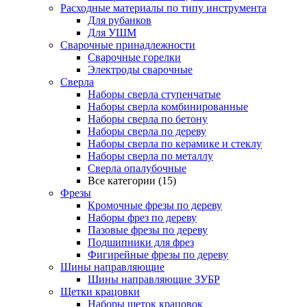
Расходные материалы по типу инструмента
Для рубанков
Для УШМ
Сварочные принадлежности
Сварочные горелки
Электроды сварочные
Сверла
Наборы cверла ступенчатые
Наборы сверла комбинированные
Наборы сверла по бетону
Наборы сверла по дереву
Наборы сверла по керамике и стеклу
Наборы сверла по металлу
Сверла опалубочные
Все категории (15)
Фрезы
Кромочные фрезы по дереву
Наборы фрез по дереву
Пазовые фрезы по дереву
Подшипники для фрез
Фигирейные фрезы по дереву
Шины направляющие
Шины направляющие ЗУБР
Щетки крацовки
Наборы щеток крацовок