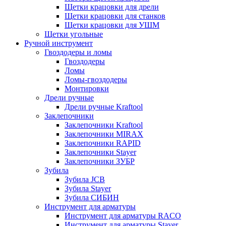
Щетки крацовки для дрели
Щетки крацовки для станков
Щетки крацовки для УШМ
Щетки угольные
Ручной инструмент
Гвоздодеры и ломы
Гвоздодеры
Ломы
Ломы-гвоздодеры
Монтировки
Дрели ручные
Дрели ручные Kraftool
Заклепочники
Заклепочники Kraftool
Заклепочники MIRAX
Заклепочники RAPID
Заклепочники Stayer
Заклепочники ЗУБР
Зубила
Зубила JCB
Зубила Stayer
Зубила СИБИН
Инструмент для арматуры
Инструмент для арматуры RACO
Инструмент для арматуры Stayer