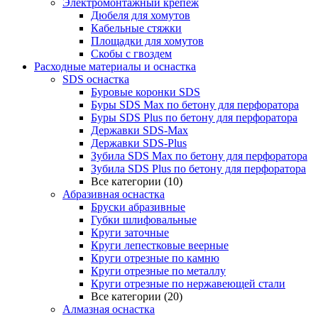
Электромонтажный крепеж
Дюбеля для хомутов
Кабельные стяжки
Площадки для хомутов
Скобы с гвоздем
Расходные материалы и оснастка
SDS оснастка
Буровые коронки SDS
Буры SDS Max по бетону для перфоратора
Буры SDS Plus по бетону для перфоратора
Державки SDS-Max
Державки SDS-Plus
Зубила SDS Mах по бетону для перфоратора
Зубила SDS Plus по бетону для перфоратора
Все категории (10)
Абразивная оснастка
Бруски абразивные
Губки шлифовальные
Круги заточные
Круги лепестковые веерные
Круги отрезные по камню
Круги отрезные по металлу
Круги отрезные по нержавеющей стали
Все категории (20)
Алмазная оснастка