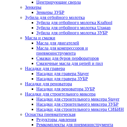
Центрирующие сверла
Зенкеры
Зенкеры ЗУБР
Зубила для отбойного молотка
Зубила для отбойного молотка Kraftool
Зубила для отбойного молотка Uragan
Зубила для отбойного молотка ЗУБР
Масла и смазки
Масла для двигателей
Масла для компрессоров и
пневмоинструмента
Смазки для буров перфораторов
Смазочные масла для цепей и пил
Насадки для гравера
Насадки для гравера Stayer
Насадки для гравера ЗУБР
Насадки для реноватора
Насадки для реноватора ЗУБР
Насадки для строительного миксера
Насадки для строительного миксера Stayer
Насадки для строительного миксера ЗУБР
Насадки для строительного миксера СИБИН
Оснастка пневматическая
Редукторы давления
Ремкомплекты для пневмоинструмента