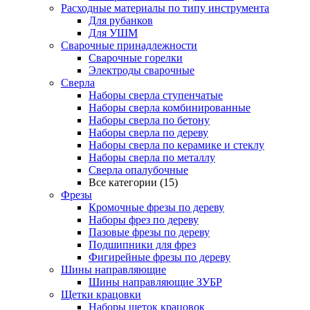
Расходные материалы по типу инструмента
Для рубанков
Для УШМ
Сварочные принадлежности
Сварочные горелки
Электроды сварочные
Сверла
Наборы cверла ступенчатые
Наборы сверла комбинированные
Наборы сверла по бетону
Наборы сверла по дереву
Наборы сверла по керамике и стеклу
Наборы сверла по металлу
Сверла опалубочные
Все категории (15)
Фрезы
Кромочные фрезы по дереву
Наборы фрез по дереву
Пазовые фрезы по дереву
Подшипники для фрез
Фигирейные фрезы по дереву
Шины направляющие
Шины направляющие ЗУБР
Щетки крацовки
Наборы щеток крацовок