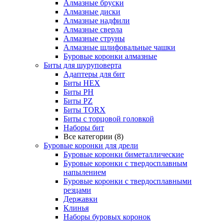
Алмазные бруски
Алмазные диски
Алмазные надфили
Алмазные сверла
Алмазные струны
Алмазные шлифовальные чашки
Буровые коронки алмазные
Биты для шуруповерта
Адаптеры для бит
Биты HEX
Биты PH
Биты PZ
Биты TORX
Биты с торцовой головкой
Наборы бит
Все категории (8)
Буровые коронки для дрели
Буровые коронки биметаллические
Буровые коронки с твердосплавным
напылением
Буровые коронки с твердосплавными
резцами
Державки
Клинья
Наборы буровых коронок