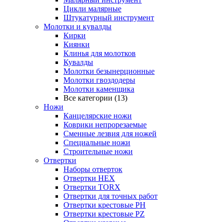
Цикли малярные
Штукатурный инструмент
Молотки и кувалды
Кирки
Киянки
Клинья для молотков
Кувалды
Молотки безынерционные
Молотки гвоздодеры
Молотки каменщика
Все категории (13)
Ножи
Канцелярские ножи
Коврики непрорезаемые
Сменные лезвия для ножей
Специальные ножи
Строительные ножи
Отвертки
Наборы отверток
Отвертки HEX
Отвертки TORX
Отвертки для точных работ
Отвертки крестовые PH
Отвертки крестовые PZ