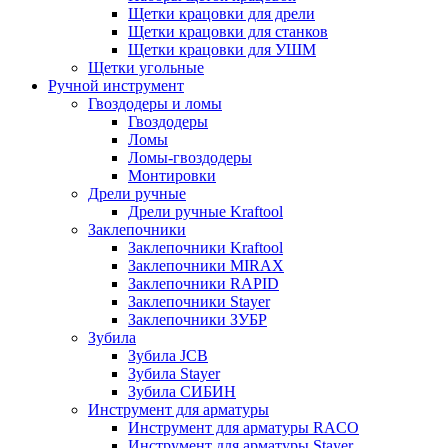
Щетки крацовки для дрели
Щетки крацовки для станков
Щетки крацовки для УШМ
Щетки угольные
Ручной инструмент
Гвоздодеры и ломы
Гвоздодеры
Ломы
Ломы-гвоздодеры
Монтировки
Дрели ручные
Дрели ручные Kraftool
Заклепочники
Заклепочники Kraftool
Заклепочники MIRAX
Заклепочники RAPID
Заклепочники Stayer
Заклепочники ЗУБР
Зубила
Зубила JCB
Зубила Stayer
Зубила СИБИН
Инструмент для арматуры
Инструмент для арматуры RACO
Инструмент для арматуры Stayer