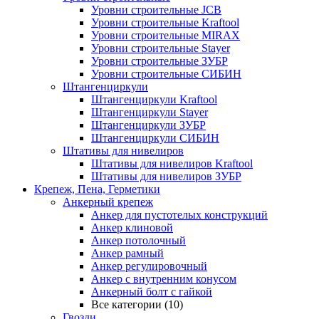
Уровни строительные JCB
Уровни строительные Kraftool
Уровни строительные MIRAX
Уровни строительные Stayer
Уровни строительные ЗУБР
Уровни строительные СИБИН
Штангенциркули
Штангенциркули Kraftool
Штангенциркули Stayer
Штангенциркули ЗУБР
Штангенциркули СИБИН
Штативы для нивелиров
Штативы для нивелиров Kraftool
Штативы для нивелиров ЗУБР
Крепеж, Пена, Герметики
Анкерный крепеж
Анкер для пустотелых конструкций
Анкер клиновой
Анкер потолочный
Анкер рамный
Анкер регулировочный
Анкер с внутренним конусом
Анкерный болт с гайкой
Все категории (10)
Гвозди