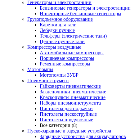
Генераторы и электростанции
Бензиновые генераторы и электростанции
Инверторные бензиновые генераторы
Грузоподъемное оборудование
Каретки для тали
Лебедки ручные
Тельферы (электрические тали)
Цепные ручные тали
Компрессоры воздушные
Автомобильные компрессоры
Поршневые компрессоры
Ременные компрессоры
Мотопомпы
Мотопомпы ЗУБР
Пневмоинструмент
Гайковерты пневматические
Заклепочники пневматические
Краскопульты пневматические
Наборы пневмоинструмента
Пистолеты для подкачки
Пистолеты пескоструйные
Пистолеты продувочные
Все категории (8)
Пуско-зарядные и зарядные устройства
Зарядные устройства для аккумуляторов