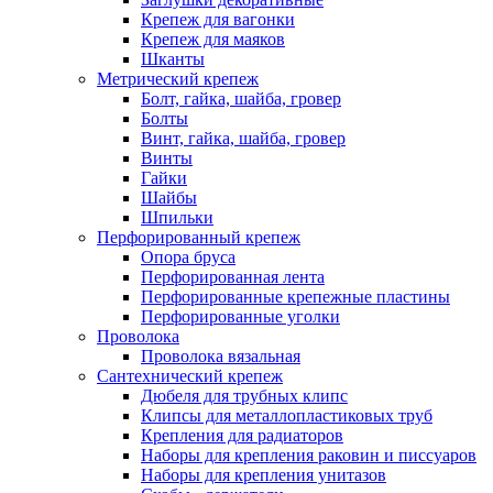
Крепеж для вагонки
Крепеж для маяков
Шканты
Метрический крепеж
Болт, гайка, шайба, гровер
Болты
Винт, гайка, шайба, гровер
Винты
Гайки
Шайбы
Шпильки
Перфорированный крепеж
Опора бруса
Перфорированная лента
Перфорированные крепежные пластины
Перфорированные уголки
Проволока
Проволока вязальная
Сантехнический крепеж
Дюбеля для трубных клипс
Клипсы для металлопластиковых труб
Крепления для радиаторов
Наборы для крепления раковин и писсуаров
Наборы для крепления унитазов