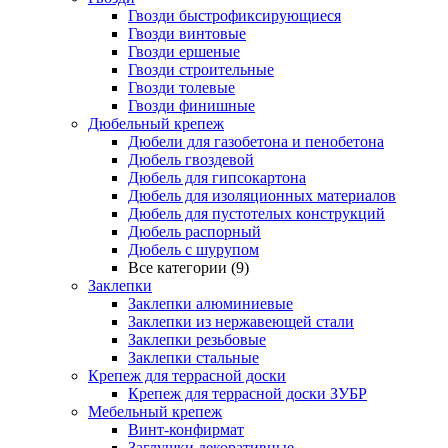
Гвозди быстрофиксирующиеся
Гвозди винтовые
Гвозди ершеные
Гвозди строительные
Гвозди толевые
Гвозди финишные
Дюбельный крепеж
Дюбели для газобетона и пенобетона
Дюбель гвоздевой
Дюбель для гипсокартона
Дюбель для изоляционных материалов
Дюбель для пустотелых конструкций
Дюбель распорный
Дюбель с шурупом
Все категории (9)
Заклепки
Заклепки алюминиевые
Заклепки из нержавеющей стали
Заклепки резьбовые
Заклепки стальные
Крепеж для террасной доски
Крепеж для террасной доски ЗУБР
Мебельный крепеж
Винт-конфирмат
Заглушки декоративные