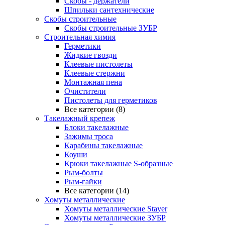
Скобы - держатели
Шпильки сантехнические
Скобы строительные
Скобы строительные ЗУБР
Строительная химия
Герметики
Жидкие гвозди
Клеевые пистолеты
Клеевые стержни
Монтажная пена
Очистители
Пистолеты для герметиков
Все категории (8)
Такелажный крепеж
Блоки такелажные
Зажимы троса
Карабины такелажные
Коуши
Крюки такелажные S-образные
Рым-болты
Рым-гайки
Все категории (14)
Хомуты металлические
Хомуты металлические Stayer
Хомуты металлические ЗУБР