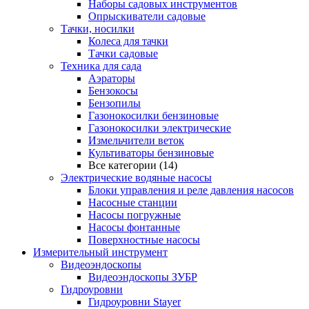
Наборы садовых инструментов
Опрыскиватели садовые
Тачки, носилки
Колеса для тачки
Тачки садовые
Техника для сада
Аэраторы
Бензокосы
Бензопилы
Газонокосилки бензиновые
Газонокосилки электрические
Измельчители веток
Культиваторы бензиновые
Все категории (14)
Электрические водяные насосы
Блоки управления и реле давления насосов
Насосные станции
Насосы погружные
Насосы фонтанные
Поверхностные насосы
Измерительный инструмент
Видеоэндоскопы
Видеоэндоскопы ЗУБР
Гидроуровни
Гидроуровни Stayer