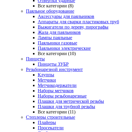
Отвертки ударные
Все категории (8)
Паяльное оборудование
Аксессуары для паяльников
Аппараты для сварки пластиковых труб
Выжигатели по дереву, пирографы
Жала для паяльников
Лампы паяльные
Паяльники газовые
Паяльники электрические
Все категории (10)
Пинцеты
Пинцеты ЗУБР
Резьбонарезной инструмент
Клуппы
Метчики
Метчикодержатели
Наборы метчиков
Наборы резьбонарезные
Плашки для метрической резьбы
Плашки для трубной резьбы
Все категории (11)
Степлеры строительные
Плайеры
Просекатели