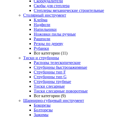
Скобоудалители
Скобы для степлера
Степлеры механические строительные
Столярный инструмент
Клейма
Надфили
Напильники
Ножовки пилы ручные
Рашпили
Резцы по дереву
Рубанки
Все категории (11)
Тиски и струбцины
Распоры телескопические
Струбцины быстрозажимные
Струбцины тип F
Струбцины тип G
Струбцины трубные
Тиски слесарные
Тиски слесарные поворотные
Все категории (9)
Шарнирно-губцевый инструмент
Бокорезы
Болторезы
Зажимы