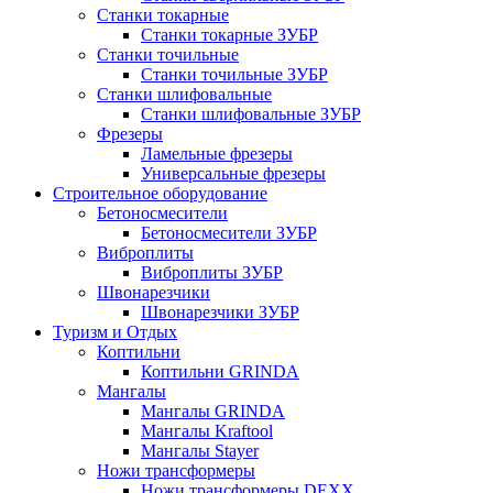
Станки токарные
Станки токарные ЗУБР
Станки точильные
Станки точильные ЗУБР
Станки шлифовальные
Станки шлифовальные ЗУБР
Фрезеры
Ламельные фрезеры
Универсальные фрезеры
Строительное оборудование
Бетоносмесители
Бетоносмесители ЗУБР
Виброплиты
Виброплиты ЗУБР
Швонарезчики
Швонарезчики ЗУБР
Туризм и Отдых
Коптильни
Коптильни GRINDA
Мангалы
Мангалы GRINDA
Мангалы Kraftool
Мангалы Stayer
Ножи трансформеры
Ножи трансформеры DEXX