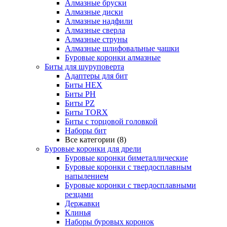
Алмазные бруски
Алмазные диски
Алмазные надфили
Алмазные сверла
Алмазные струны
Алмазные шлифовальные чашки
Буровые коронки алмазные
Биты для шуруповерта
Адаптеры для бит
Биты HEX
Биты PH
Биты PZ
Биты TORX
Биты с торцовой головкой
Наборы бит
Все категории (8)
Буровые коронки для дрели
Буровые коронки биметаллические
Буровые коронки с твердосплавным
напылением
Буровые коронки с твердосплавными
резцами
Державки
Клинья
Наборы буровых коронок