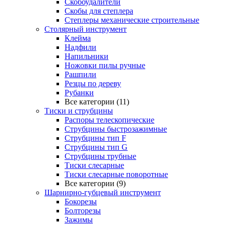
Скобоудалители
Скобы для степлера
Степлеры механические строительные
Столярный инструмент
Клейма
Надфили
Напильники
Ножовки пилы ручные
Рашпили
Резцы по дереву
Рубанки
Все категории (11)
Тиски и струбцины
Распоры телескопические
Струбцины быстрозажимные
Струбцины тип F
Струбцины тип G
Струбцины трубные
Тиски слесарные
Тиски слесарные поворотные
Все категории (9)
Шарнирно-губцевый инструмент
Бокорезы
Болторезы
Зажимы