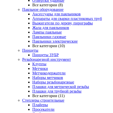
Отвертки ударные
Все категории (8)
Паяльное оборудование
Аксессуары для паяльников
Аппараты для сварки пластиковых труб
Выжигатели по дереву, пирографы
Жала для паяльников
Лампы паяльные
Паяльники газовые
Паяльники электрические
Все категории (10)
Пинцеты
Пинцеты ЗУБР
Резьбонарезной инструмент
Клуппы
Метчики
Метчикодержатели
Наборы метчиков
Наборы резьбонарезные
Плашки для метрической резьбы
Плашки для трубной резьбы
Все категории (11)
Степлеры строительные
Плайеры
Просекатели