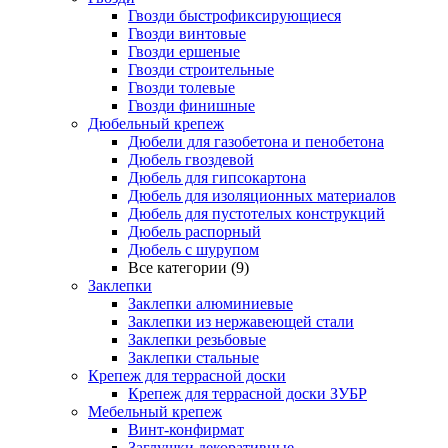
Гвозди быстрофиксирующиеся
Гвозди винтовые
Гвозди ершеные
Гвозди строительные
Гвозди толевые
Гвозди финишные
Дюбельный крепеж
Дюбели для газобетона и пенобетона
Дюбель гвоздевой
Дюбель для гипсокартона
Дюбель для изоляционных материалов
Дюбель для пустотелых конструкций
Дюбель распорный
Дюбель с шурупом
Все категории (9)
Заклепки
Заклепки алюминиевые
Заклепки из нержавеющей стали
Заклепки резьбовые
Заклепки стальные
Крепеж для террасной доски
Крепеж для террасной доски ЗУБР
Мебельный крепеж
Винт-конфирмат
Заглушки декоративные