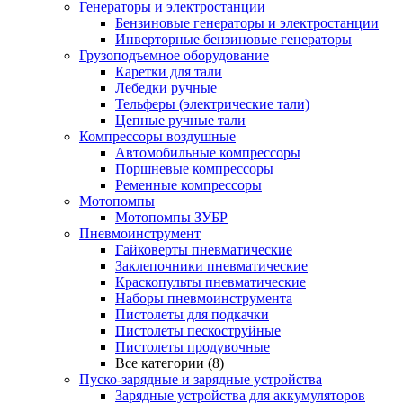
Генераторы и электростанции
Бензиновые генераторы и электростанции
Инверторные бензиновые генераторы
Грузоподъемное оборудование
Каретки для тали
Лебедки ручные
Тельферы (электрические тали)
Цепные ручные тали
Компрессоры воздушные
Автомобильные компрессоры
Поршневые компрессоры
Ременные компрессоры
Мотопомпы
Мотопомпы ЗУБР
Пневмоинструмент
Гайковерты пневматические
Заклепочники пневматические
Краскопульты пневматические
Наборы пневмоинструмента
Пистолеты для подкачки
Пистолеты пескоструйные
Пистолеты продувочные
Все категории (8)
Пуско-зарядные и зарядные устройства
Зарядные устройства для аккумуляторов