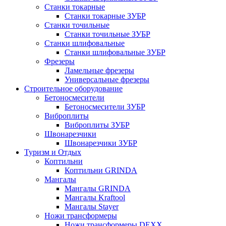
Станки токарные
Станки токарные ЗУБР
Станки точильные
Станки точильные ЗУБР
Станки шлифовальные
Станки шлифовальные ЗУБР
Фрезеры
Ламельные фрезеры
Универсальные фрезеры
Строительное оборудование
Бетоносмесители
Бетоносмесители ЗУБР
Виброплиты
Виброплиты ЗУБР
Швонарезчики
Швонарезчики ЗУБР
Туризм и Отдых
Коптильни
Коптильни GRINDA
Мангалы
Мангалы GRINDA
Мангалы Kraftool
Мангалы Stayer
Ножи трансформеры
Ножи трансформеры DEXX