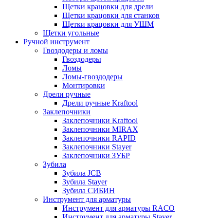
Щетки крацовки для дрели
Щетки крацовки для станков
Щетки крацовки для УШМ
Щетки угольные
Ручной инструмент
Гвоздодеры и ломы
Гвоздодеры
Ломы
Ломы-гвоздодеры
Монтировки
Дрели ручные
Дрели ручные Kraftool
Заклепочники
Заклепочники Kraftool
Заклепочники MIRAX
Заклепочники RAPID
Заклепочники Stayer
Заклепочники ЗУБР
Зубила
Зубила JCB
Зубила Stayer
Зубила СИБИН
Инструмент для арматуры
Инструмент для арматуры RACO
Инструмент для арматуры Stayer