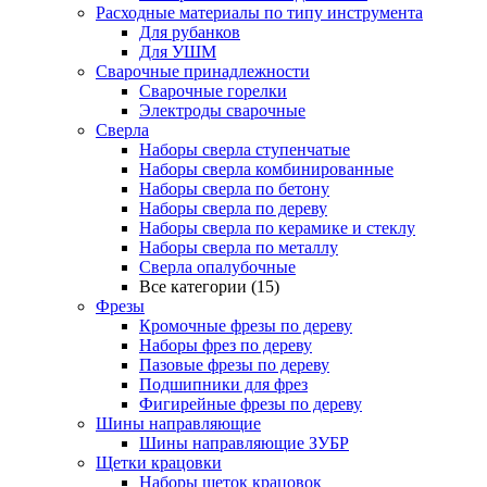
Расходные материалы по типу инструмента
Для рубанков
Для УШМ
Сварочные принадлежности
Сварочные горелки
Электроды сварочные
Сверла
Наборы cверла ступенчатые
Наборы сверла комбинированные
Наборы сверла по бетону
Наборы сверла по дереву
Наборы сверла по керамике и стеклу
Наборы сверла по металлу
Сверла опалубочные
Все категории (15)
Фрезы
Кромочные фрезы по дереву
Наборы фрез по дереву
Пазовые фрезы по дереву
Подшипники для фрез
Фигирейные фрезы по дереву
Шины направляющие
Шины направляющие ЗУБР
Щетки крацовки
Наборы щеток крацовок