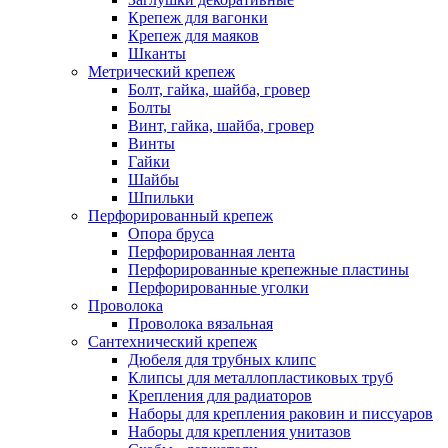
Крепеж для вагонки
Крепеж для маяков
Шканты
Метрический крепеж
Болт, гайка, шайба, гровер
Болты
Винт, гайка, шайба, гровер
Винты
Гайки
Шайбы
Шпильки
Перфорированный крепеж
Опора бруса
Перфорированная лента
Перфорированные крепежные пластины
Перфорированные уголки
Проволока
Проволока вязальная
Сантехнический крепеж
Дюбеля для трубных клипс
Клипсы для металлопластиковых труб
Крепления для радиаторов
Наборы для крепления раковин и писсуаров
Наборы для крепления унитазов