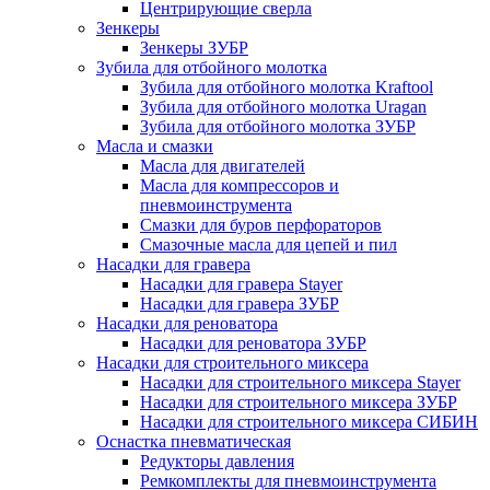
Центрирующие сверла
Зенкеры
Зенкеры ЗУБР
Зубила для отбойного молотка
Зубила для отбойного молотка Kraftool
Зубила для отбойного молотка Uragan
Зубила для отбойного молотка ЗУБР
Масла и смазки
Масла для двигателей
Масла для компрессоров и
пневмоинструмента
Смазки для буров перфораторов
Смазочные масла для цепей и пил
Насадки для гравера
Насадки для гравера Stayer
Насадки для гравера ЗУБР
Насадки для реноватора
Насадки для реноватора ЗУБР
Насадки для строительного миксера
Насадки для строительного миксера Stayer
Насадки для строительного миксера ЗУБР
Насадки для строительного миксера СИБИН
Оснастка пневматическая
Редукторы давления
Ремкомплекты для пневмоинструмента