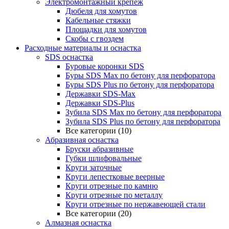
Электромонтажный крепеж
Дюбеля для хомутов
Кабельные стяжки
Площадки для хомутов
Скобы с гвоздем
Расходные материалы и оснастка
SDS оснастка
Буровые коронки SDS
Буры SDS Max по бетону для перфоратора
Буры SDS Plus по бетону для перфоратора
Державки SDS-Max
Державки SDS-Plus
Зубила SDS Mах по бетону для перфоратора
Зубила SDS Plus по бетону для перфоратора
Все категории (10)
Абразивная оснастка
Бруски абразивные
Губки шлифовальные
Круги заточные
Круги лепестковые веерные
Круги отрезные по камню
Круги отрезные по металлу
Круги отрезные по нержавеющей стали
Все категории (20)
Алмазная оснастка