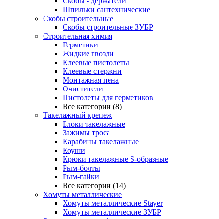
Скобы - держатели
Шпильки сантехнические
Скобы строительные
Скобы строительные ЗУБР
Строительная химия
Герметики
Жидкие гвозди
Клеевые пистолеты
Клеевые стержни
Монтажная пена
Очистители
Пистолеты для герметиков
Все категории (8)
Такелажный крепеж
Блоки такелажные
Зажимы троса
Карабины такелажные
Коуши
Крюки такелажные S-образные
Рым-болты
Рым-гайки
Все категории (14)
Хомуты металлические
Хомуты металлические Stayer
Хомуты металлические ЗУБР