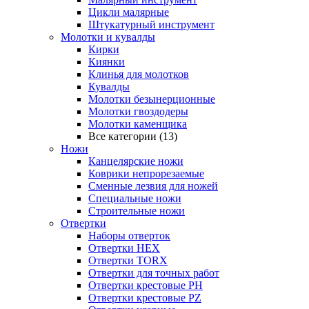
Цикли малярные
Штукатурный инструмент
Молотки и кувалды
Кирки
Киянки
Клинья для молотков
Кувалды
Молотки безынерционные
Молотки гвоздодеры
Молотки каменщика
Все категории (13)
Ножи
Канцелярские ножи
Коврики непрорезаемые
Сменные лезвия для ножей
Специальные ножи
Строительные ножи
Отвертки
Наборы отверток
Отвертки HEX
Отвертки TORX
Отвертки для точных работ
Отвертки крестовые PH
Отвертки крестовые PZ