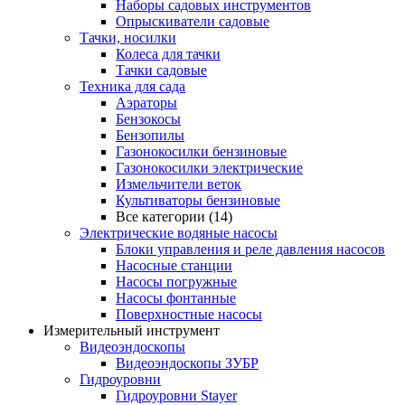
Наборы садовых инструментов
Опрыскиватели садовые
Тачки, носилки
Колеса для тачки
Тачки садовые
Техника для сада
Аэраторы
Бензокосы
Бензопилы
Газонокосилки бензиновые
Газонокосилки электрические
Измельчители веток
Культиваторы бензиновые
Все категории (14)
Электрические водяные насосы
Блоки управления и реле давления насосов
Насосные станции
Насосы погружные
Насосы фонтанные
Поверхностные насосы
Измерительный инструмент
Видеоэндоскопы
Видеоэндоскопы ЗУБР
Гидроуровни
Гидроуровни Stayer