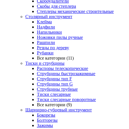
Скобоудалители
Скобы для степлера
Степлеры механические строительные
Столярный инструмент
Клейма
Надфили
Напильники
Ножовки пилы ручные
Рашпили
Резцы по дереву
Рубанки
Все категории (11)
Тиски и струбцины
Распоры телескопические
Струбцины быстрозажимные
Струбцины тип F
Струбцины тип G
Струбцины трубные
Тиски слесарные
Тиски слесарные поворотные
Все категории (9)
Шарнирно-губцевый инструмент
Бокорезы
Болторезы
Зажимы