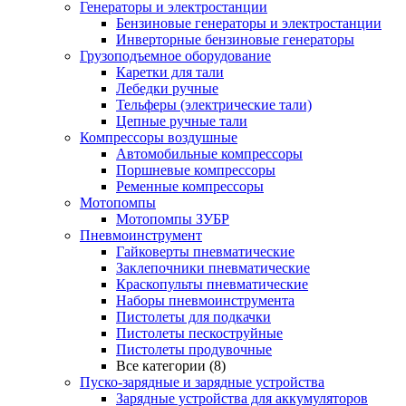
Генераторы и электростанции
Бензиновые генераторы и электростанции
Инверторные бензиновые генераторы
Грузоподъемное оборудование
Каретки для тали
Лебедки ручные
Тельферы (электрические тали)
Цепные ручные тали
Компрессоры воздушные
Автомобильные компрессоры
Поршневые компрессоры
Ременные компрессоры
Мотопомпы
Мотопомпы ЗУБР
Пневмоинструмент
Гайковерты пневматические
Заклепочники пневматические
Краскопульты пневматические
Наборы пневмоинструмента
Пистолеты для подкачки
Пистолеты пескоструйные
Пистолеты продувочные
Все категории (8)
Пуско-зарядные и зарядные устройства
Зарядные устройства для аккумуляторов