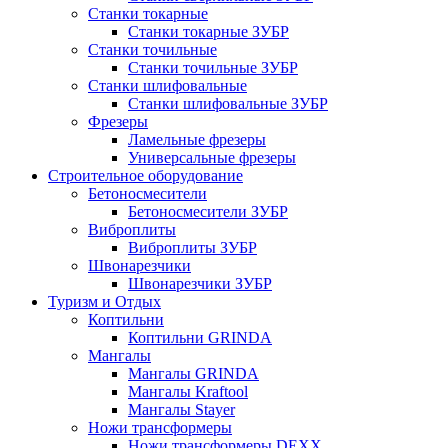
Станки токарные
Станки токарные ЗУБР
Станки точильные
Станки точильные ЗУБР
Станки шлифовальные
Станки шлифовальные ЗУБР
Фрезеры
Ламельные фрезеры
Универсальные фрезеры
Строительное оборудование
Бетоносмесители
Бетоносмесители ЗУБР
Виброплиты
Виброплиты ЗУБР
Швонарезчики
Швонарезчики ЗУБР
Туризм и Отдых
Коптильни
Коптильни GRINDA
Мангалы
Мангалы GRINDA
Мангалы Kraftool
Мангалы Stayer
Ножи трансформеры
Ножи трансформеры DEXX