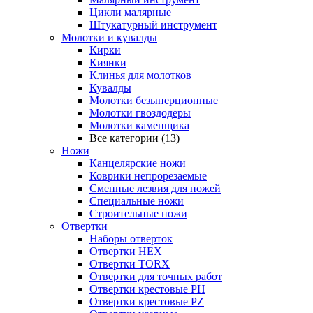
Цикли малярные
Штукатурный инструмент
Молотки и кувалды
Кирки
Киянки
Клинья для молотков
Кувалды
Молотки безынерционные
Молотки гвоздодеры
Молотки каменщика
Все категории (13)
Ножи
Канцелярские ножи
Коврики непрорезаемые
Сменные лезвия для ножей
Специальные ножи
Строительные ножи
Отвертки
Наборы отверток
Отвертки HEX
Отвертки TORX
Отвертки для точных работ
Отвертки крестовые PH
Отвертки крестовые PZ