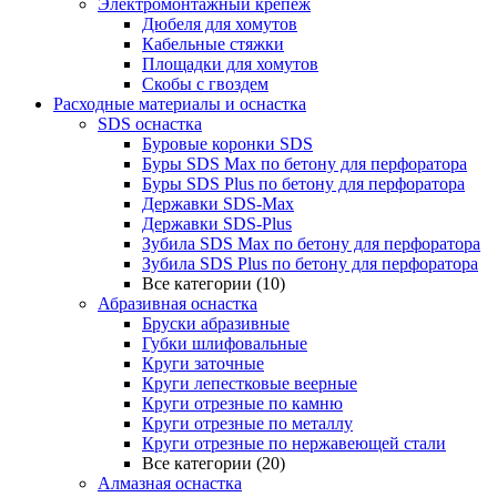
Электромонтажный крепеж
Дюбеля для хомутов
Кабельные стяжки
Площадки для хомутов
Скобы с гвоздем
Расходные материалы и оснастка
SDS оснастка
Буровые коронки SDS
Буры SDS Max по бетону для перфоратора
Буры SDS Plus по бетону для перфоратора
Державки SDS-Max
Державки SDS-Plus
Зубила SDS Mах по бетону для перфоратора
Зубила SDS Plus по бетону для перфоратора
Все категории (10)
Абразивная оснастка
Бруски абразивные
Губки шлифовальные
Круги заточные
Круги лепестковые веерные
Круги отрезные по камню
Круги отрезные по металлу
Круги отрезные по нержавеющей стали
Все категории (20)
Алмазная оснастка