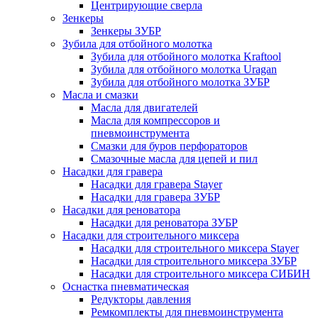
Центрирующие сверла
Зенкеры
Зенкеры ЗУБР
Зубила для отбойного молотка
Зубила для отбойного молотка Kraftool
Зубила для отбойного молотка Uragan
Зубила для отбойного молотка ЗУБР
Масла и смазки
Масла для двигателей
Масла для компрессоров и
пневмоинструмента
Смазки для буров перфораторов
Смазочные масла для цепей и пил
Насадки для гравера
Насадки для гравера Stayer
Насадки для гравера ЗУБР
Насадки для реноватора
Насадки для реноватора ЗУБР
Насадки для строительного миксера
Насадки для строительного миксера Stayer
Насадки для строительного миксера ЗУБР
Насадки для строительного миксера СИБИН
Оснастка пневматическая
Редукторы давления
Ремкомплекты для пневмоинструмента