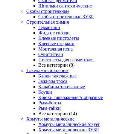
Скобы - держатели
Шпильки сантехнические
Скобы строительные
Скобы строительные ЗУБР
Строительная химия
Герметики
Жидкие гвозди
Клеевые пистолеты
Клеевые стержни
Монтажная пена
Очистители
Пистолеты для герметиков
Все категории (8)
Такелажный крепеж
Блоки такелажные
Зажимы троса
Карабины такелажные
Коуши
Крюки такелажные S-образные
Рым-болты
Рым-гайки
Все категории (14)
Хомуты металлические
Хомуты металлические Stayer
Хомуты металлические ЗУБР