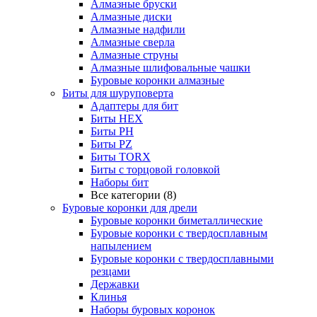
Алмазные бруски
Алмазные диски
Алмазные надфили
Алмазные сверла
Алмазные струны
Алмазные шлифовальные чашки
Буровые коронки алмазные
Биты для шуруповерта
Адаптеры для бит
Биты HEX
Биты PH
Биты PZ
Биты TORX
Биты с торцовой головкой
Наборы бит
Все категории (8)
Буровые коронки для дрели
Буровые коронки биметаллические
Буровые коронки с твердосплавным
напылением
Буровые коронки с твердосплавными
резцами
Державки
Клинья
Наборы буровых коронок