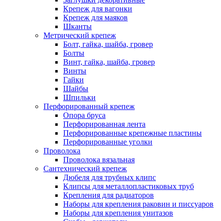
Крепеж для вагонки
Крепеж для маяков
Шканты
Метрический крепеж
Болт, гайка, шайба, гровер
Болты
Винт, гайка, шайба, гровер
Винты
Гайки
Шайбы
Шпильки
Перфорированный крепеж
Опора бруса
Перфорированная лента
Перфорированные крепежные пластины
Перфорированные уголки
Проволока
Проволока вязальная
Сантехнический крепеж
Дюбеля для трубных клипс
Клипсы для металлопластиковых труб
Крепления для радиаторов
Наборы для крепления раковин и писсуаров
Наборы для крепления унитазов