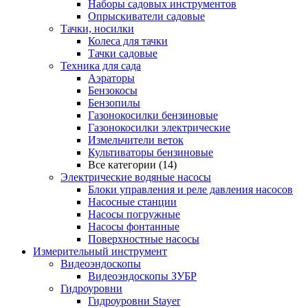
Наборы садовых инструментов
Опрыскиватели садовые
Тачки, носилки
Колеса для тачки
Тачки садовые
Техника для сада
Аэраторы
Бензокосы
Бензопилы
Газонокосилки бензиновые
Газонокосилки электрические
Измельчители веток
Культиваторы бензиновые
Все категории (14)
Электрические водяные насосы
Блоки управления и реле давления насосов
Насосные станции
Насосы погружные
Насосы фонтанные
Поверхностные насосы
Измерительный инструмент
Видеоэндоскопы
Видеоэндоскопы ЗУБР
Гидроуровни
Гидроуровни Stayer