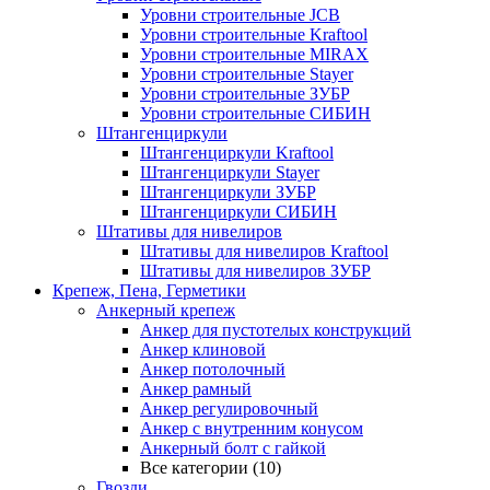
Уровни строительные JCB
Уровни строительные Kraftool
Уровни строительные MIRAX
Уровни строительные Stayer
Уровни строительные ЗУБР
Уровни строительные СИБИН
Штангенциркули
Штангенциркули Kraftool
Штангенциркули Stayer
Штангенциркули ЗУБР
Штангенциркули СИБИН
Штативы для нивелиров
Штативы для нивелиров Kraftool
Штативы для нивелиров ЗУБР
Крепеж, Пена, Герметики
Анкерный крепеж
Анкер для пустотелых конструкций
Анкер клиновой
Анкер потолочный
Анкер рамный
Анкер регулировочный
Анкер с внутренним конусом
Анкерный болт с гайкой
Все категории (10)
Гвозди