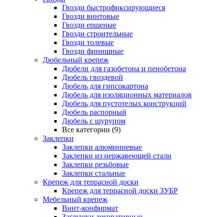
Гвозди быстрофиксирующиеся
Гвозди винтовые
Гвозди ершеные
Гвозди строительные
Гвозди толевые
Гвозди финишные
Дюбельный крепеж
Дюбели для газобетона и пенобетона
Дюбель гвоздевой
Дюбель для гипсокартона
Дюбель для изоляционных материалов
Дюбель для пустотелых конструкций
Дюбель распорный
Дюбель с шурупом
Все категории (9)
Заклепки
Заклепки алюминиевые
Заклепки из нержавеющей стали
Заклепки резьбовые
Заклепки стальные
Крепеж для террасной доски
Крепеж для террасной доски ЗУБР
Мебельный крепеж
Винт-конфирмат
Заглушки декоративные