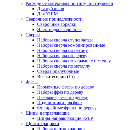
Расходные материалы по типу инструмента
Для рубанков
Для УШМ
Сварочные принадлежности
Сварочные горелки
Электроды сварочные
Сверла
Наборы cверла ступенчатые
Наборы сверла комбинированные
Наборы сверла по бетону
Наборы сверла по дереву
Наборы сверла по керамике и стеклу
Наборы сверла по металлу
Сверла опалубочные
Все категории (15)
Фрезы
Кромочные фрезы по дереву
Наборы фрез по дереву
Пазовые фрезы по дереву
Подшипники для фрез
Фигирейные фрезы по дереву
Шины направляющие
Шины направляющие ЗУБР
Щетки крацовки
Наборы щеток крацовок