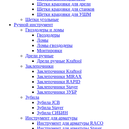
Щетки крацовки для дрели
Щетки крацовки для станков
Щетки крацовки для УШМ
Щетки угольные
Ручной инструмент
Гвоздодеры и ломы
Гвоздодеры
Ломы
Ломы-гвоздодеры
Монтировки
Дрели ручные
Дрели ручные Kraftool
Заклепочники
Заклепочники Kraftool
Заклепочники MIRAX
Заклепочники RAPID
Заклепочники Stayer
Заклепочники ЗУБР
Зубила
Зубила JCB
Зубила Stayer
Зубила СИБИН
Инструмент для арматуры
Инструмент для арматуры RACO
Инструмент для арматуры Stayer