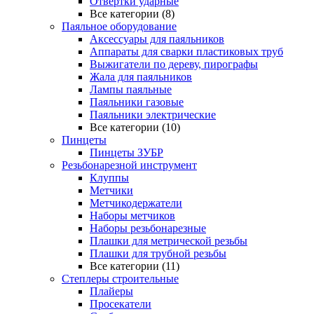
Отвертки ударные
Все категории (8)
Паяльное оборудование
Аксессуары для паяльников
Аппараты для сварки пластиковых труб
Выжигатели по дереву, пирографы
Жала для паяльников
Лампы паяльные
Паяльники газовые
Паяльники электрические
Все категории (10)
Пинцеты
Пинцеты ЗУБР
Резьбонарезной инструмент
Клуппы
Метчики
Метчикодержатели
Наборы метчиков
Наборы резьбонарезные
Плашки для метрической резьбы
Плашки для трубной резьбы
Все категории (11)
Степлеры строительные
Плайеры
Просекатели