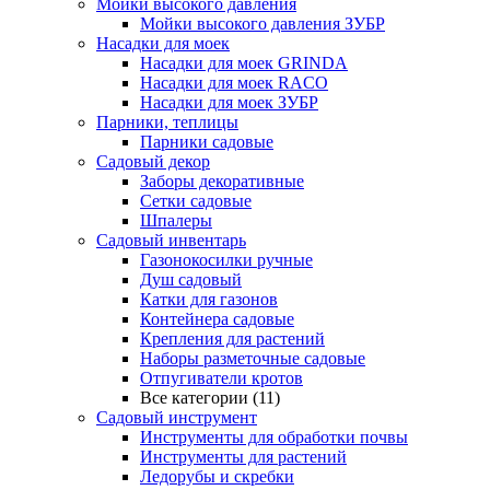
Мойки высокого давления
Мойки высокого давления ЗУБР
Насадки для моек
Насадки для моек GRINDA
Насадки для моек RACO
Насадки для моек ЗУБР
Парники, теплицы
Парники садовые
Садовый декор
Заборы декоративные
Сетки садовые
Шпалеры
Садовый инвентарь
Газонокосилки ручные
Душ садовый
Катки для газонов
Контейнера садовые
Крепления для растений
Наборы разметочные садовые
Отпугиватели кротов
Все категории (11)
Садовый инструмент
Инструменты для обработки почвы
Инструменты для растений
Ледорубы и скребки