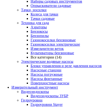
Наборы садовых инструментов
Опрыскиватели садовые
Тачки, носилки
Колеса для тачки
Тачки садовые
Техника для сада
Аэраторы
Бензокосы
Бензопилы
Газонокосилки бензиновые
Газонокосилки электрические
Измельчители веток
Культиваторы бензиновые
Все категории (14)
Электрические водяные насосы
Блоки управления и реле давления насосов
Насосные станции
Насосы погружные
Насосы фонтанные
Поверхностные насосы
Измерительный инструмент
Видеоэндоскопы
Видеоэндоскопы ЗУБР
Гидроуровни
Гидроуровни Stayer