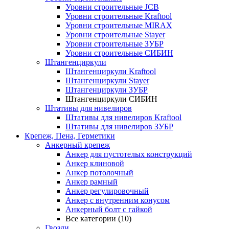
Уровни строительные JCB
Уровни строительные Kraftool
Уровни строительные MIRAX
Уровни строительные Stayer
Уровни строительные ЗУБР
Уровни строительные СИБИН
Штангенциркули
Штангенциркули Kraftool
Штангенциркули Stayer
Штангенциркули ЗУБР
Штангенциркули СИБИН
Штативы для нивелиров
Штативы для нивелиров Kraftool
Штативы для нивелиров ЗУБР
Крепеж, Пена, Герметики
Анкерный крепеж
Анкер для пустотелых конструкций
Анкер клиновой
Анкер потолочный
Анкер рамный
Анкер регулировочный
Анкер с внутренним конусом
Анкерный болт с гайкой
Все категории (10)
Гвозди