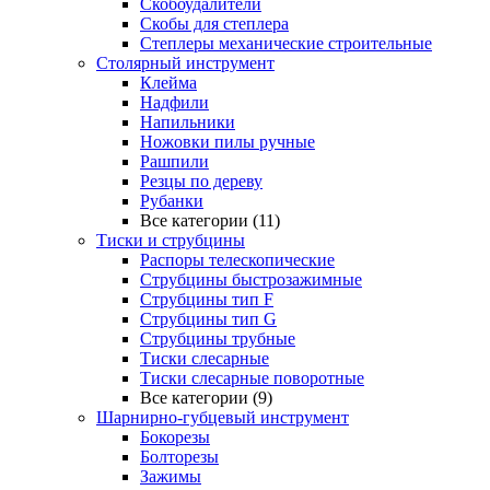
Скобоудалители
Скобы для степлера
Степлеры механические строительные
Столярный инструмент
Клейма
Надфили
Напильники
Ножовки пилы ручные
Рашпили
Резцы по дереву
Рубанки
Все категории (11)
Тиски и струбцины
Распоры телескопические
Струбцины быстрозажимные
Струбцины тип F
Струбцины тип G
Струбцины трубные
Тиски слесарные
Тиски слесарные поворотные
Все категории (9)
Шарнирно-губцевый инструмент
Бокорезы
Болторезы
Зажимы