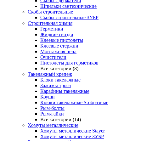
Скобы - держатели
Шпильки сантехнические
Скобы строительные
Скобы строительные ЗУБР
Строительная химия
Герметики
Жидкие гвозди
Клеевые пистолеты
Клеевые стержни
Монтажная пена
Очистители
Пистолеты для герметиков
Все категории (8)
Такелажный крепеж
Блоки такелажные
Зажимы троса
Карабины такелажные
Коуши
Крюки такелажные S-образные
Рым-болты
Рым-гайки
Все категории (14)
Хомуты металлические
Хомуты металлические Stayer
Хомуты металлические ЗУБР