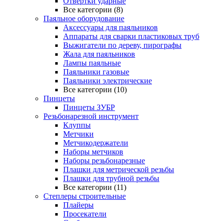
Отвертки ударные
Все категории (8)
Паяльное оборудование
Аксессуары для паяльников
Аппараты для сварки пластиковых труб
Выжигатели по дереву, пирографы
Жала для паяльников
Лампы паяльные
Паяльники газовые
Паяльники электрические
Все категории (10)
Пинцеты
Пинцеты ЗУБР
Резьбонарезной инструмент
Клуппы
Метчики
Метчикодержатели
Наборы метчиков
Наборы резьбонарезные
Плашки для метрической резьбы
Плашки для трубной резьбы
Все категории (11)
Степлеры строительные
Плайеры
Просекатели