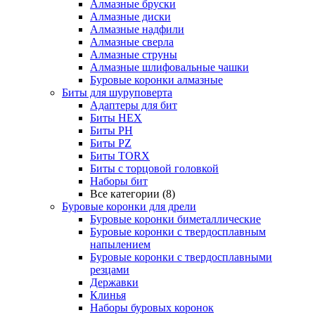
Алмазные бруски
Алмазные диски
Алмазные надфили
Алмазные сверла
Алмазные струны
Алмазные шлифовальные чашки
Буровые коронки алмазные
Биты для шуруповерта
Адаптеры для бит
Биты HEX
Биты PH
Биты PZ
Биты TORX
Биты с торцовой головкой
Наборы бит
Все категории (8)
Буровые коронки для дрели
Буровые коронки биметаллические
Буровые коронки с твердосплавным
напылением
Буровые коронки с твердосплавными
резцами
Державки
Клинья
Наборы буровых коронок