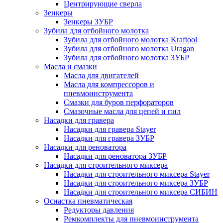
Центрирующие сверла
Зенкеры
Зенкеры ЗУБР
Зубила для отбойного молотка
Зубила для отбойного молотка Kraftool
Зубила для отбойного молотка Uragan
Зубила для отбойного молотка ЗУБР
Масла и смазки
Масла для двигателей
Масла для компрессоров и
пневмоинструмента
Смазки для буров перфораторов
Смазочные масла для цепей и пил
Насадки для гравера
Насадки для гравера Stayer
Насадки для гравера ЗУБР
Насадки для реноватора
Насадки для реноватора ЗУБР
Насадки для строительного миксера
Насадки для строительного миксера Stayer
Насадки для строительного миксера ЗУБР
Насадки для строительного миксера СИБИН
Оснастка пневматическая
Редукторы давления
Ремкомплекты для пневмоинструмента