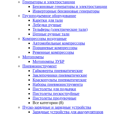
Генераторы и электростанции
Бензиновые генераторы и электростанции
Инверторные бензиновые генераторы
Грузоподъемное оборудование
Каретки для тали
Лебедки ручные
Тельферы (электрические тали)
Цепные ручные тали
Компрессоры воздушные
Автомобильные компрессоры
Поршневые компрессоры
Ременные компрессоры
Мотопомпы
Мотопомпы ЗУБР
Пневмоинструмент
Гайковерты пневматические
Заклепочники пневматические
Краскопульты пневматические
Наборы пневмоинструмента
Пистолеты для подкачки
Пистолеты пескоструйные
Пистолеты продувочные
Все категории (8)
Пуско-зарядные и зарядные устройства
Зарядные устройства для аккумуляторов