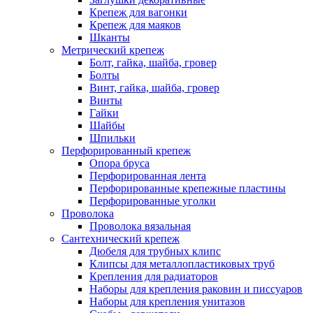
Крепеж для вагонки
Крепеж для маяков
Шканты
Метрический крепеж
Болт, гайка, шайба, гровер
Болты
Винт, гайка, шайба, гровер
Винты
Гайки
Шайбы
Шпильки
Перфорированный крепеж
Опора бруса
Перфорированная лента
Перфорированные крепежные пластины
Перфорированные уголки
Проволока
Проволока вязальная
Сантехнический крепеж
Дюбеля для трубных клипс
Клипсы для металлопластиковых труб
Крепления для радиаторов
Наборы для крепления раковин и писсуаров
Наборы для крепления унитазов