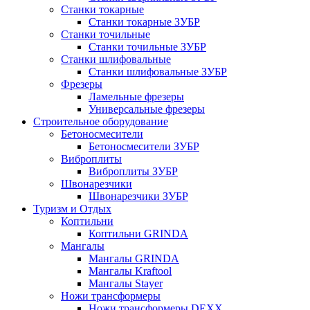
Станки токарные
Станки токарные ЗУБР
Станки точильные
Станки точильные ЗУБР
Станки шлифовальные
Станки шлифовальные ЗУБР
Фрезеры
Ламельные фрезеры
Универсальные фрезеры
Строительное оборудование
Бетоносмесители
Бетоносмесители ЗУБР
Виброплиты
Виброплиты ЗУБР
Швонарезчики
Швонарезчики ЗУБР
Туризм и Отдых
Коптильни
Коптильни GRINDA
Мангалы
Мангалы GRINDA
Мангалы Kraftool
Мангалы Stayer
Ножи трансформеры
Ножи трансформеры DEXX