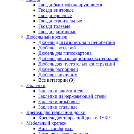
Гвозди быстрофиксирующиеся
Гвозди винтовые
Гвозди ершеные
Гвозди строительные
Гвозди толевые
Гвозди финишные
Дюбельный крепеж
Дюбели для газобетона и пенобетона
Дюбель гвоздевой
Дюбель для гипсокартона
Дюбель для изоляционных материалов
Дюбель для пустотелых конструкций
Дюбель распорный
Дюбель с шурупом
Все категории (9)
Заклепки
Заклепки алюминиевые
Заклепки из нержавеющей стали
Заклепки резьбовые
Заклепки стальные
Крепеж для террасной доски
Крепеж для террасной доски ЗУБР
Мебельный крепеж
Винт-конфирмат
Заглушки декоративные