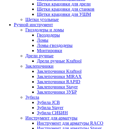
Щетки крацовки для дрели
Щетки крацовки для станков
Щетки крацовки для УШМ
Щетки угольные
Ручной инструмент
Гвоздодеры и ломы
Гвоздодеры
Ломы
Ломы-гвоздодеры
Монтировки
Дрели ручные
Дрели ручные Kraftool
Заклепочники
Заклепочники Kraftool
Заклепочники MIRAX
Заклепочники RAPID
Заклепочники Stayer
Заклепочники ЗУБР
Зубила
Зубила JCB
Зубила Stayer
Зубила СИБИН
Инструмент для арматуры
Инструмент для арматуры RACO
Инструмент для арматуры Stayer