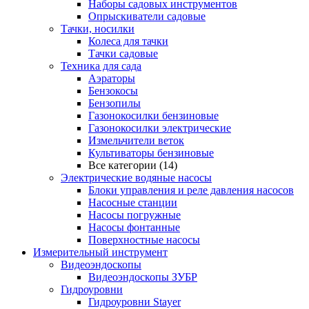
Наборы садовых инструментов
Опрыскиватели садовые
Тачки, носилки
Колеса для тачки
Тачки садовые
Техника для сада
Аэраторы
Бензокосы
Бензопилы
Газонокосилки бензиновые
Газонокосилки электрические
Измельчители веток
Культиваторы бензиновые
Все категории (14)
Электрические водяные насосы
Блоки управления и реле давления насосов
Насосные станции
Насосы погружные
Насосы фонтанные
Поверхностные насосы
Измерительный инструмент
Видеоэндоскопы
Видеоэндоскопы ЗУБР
Гидроуровни
Гидроуровни Stayer