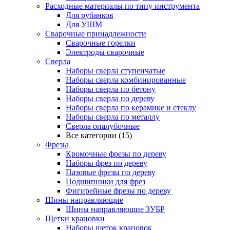
Расходные материалы по типу инструмента
Для рубанков
Для УШМ
Сварочные принадлежности
Сварочные горелки
Электроды сварочные
Сверла
Наборы cверла ступенчатые
Наборы сверла комбинированные
Наборы сверла по бетону
Наборы сверла по дереву
Наборы сверла по керамике и стеклу
Наборы сверла по металлу
Сверла опалубочные
Все категории (15)
Фрезы
Кромочные фрезы по дереву
Наборы фрез по дереву
Пазовые фрезы по дереву
Подшипники для фрез
Фигирейные фрезы по дереву
Шины направляющие
Шины направляющие ЗУБР
Щетки крацовки
Наборы щеток крацовок