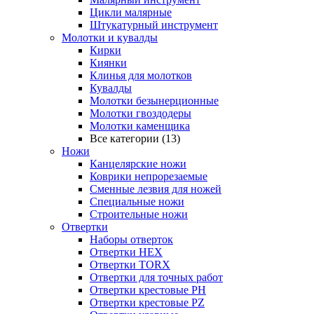
Цикли малярные
Штукатурный инструмент
Молотки и кувалды
Кирки
Киянки
Клинья для молотков
Кувалды
Молотки безынерционные
Молотки гвоздодеры
Молотки каменщика
Все категории (13)
Ножи
Канцелярские ножи
Коврики непрорезаемые
Сменные лезвия для ножей
Специальные ножи
Строительные ножи
Отвертки
Наборы отверток
Отвертки HEX
Отвертки TORX
Отвертки для точных работ
Отвертки крестовые PH
Отвертки крестовые PZ