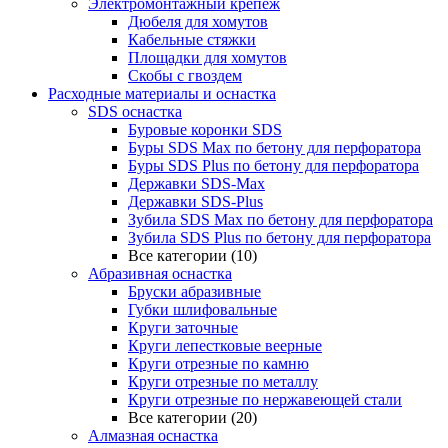
Электромонтажный крепеж
Дюбеля для хомутов
Кабельные стяжки
Площадки для хомутов
Скобы с гвоздем
Расходные материалы и оснастка
SDS оснастка
Буровые коронки SDS
Буры SDS Max по бетону для перфоратора
Буры SDS Plus по бетону для перфоратора
Державки SDS-Max
Державки SDS-Plus
Зубила SDS Mах по бетону для перфоратора
Зубила SDS Plus по бетону для перфоратора
Все категории (10)
Абразивная оснастка
Бруски абразивные
Губки шлифовальные
Круги заточные
Круги лепестковые веерные
Круги отрезные по камню
Круги отрезные по металлу
Круги отрезные по нержавеющей стали
Все категории (20)
Алмазная оснастка