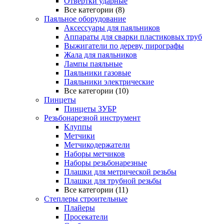
Отвертки ударные
Все категории (8)
Паяльное оборудование
Аксессуары для паяльников
Аппараты для сварки пластиковых труб
Выжигатели по дереву, пирографы
Жала для паяльников
Лампы паяльные
Паяльники газовые
Паяльники электрические
Все категории (10)
Пинцеты
Пинцеты ЗУБР
Резьбонарезной инструмент
Клуппы
Метчики
Метчикодержатели
Наборы метчиков
Наборы резьбонарезные
Плашки для метрической резьбы
Плашки для трубной резьбы
Все категории (11)
Степлеры строительные
Плайеры
Просекатели