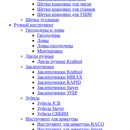
Щетки крацовки для дрели
Щетки крацовки для станков
Щетки крацовки для УШМ
Щетки угольные
Ручной инструмент
Гвоздодеры и ломы
Гвоздодеры
Ломы
Ломы-гвоздодеры
Монтировки
Дрели ручные
Дрели ручные Kraftool
Заклепочники
Заклепочники Kraftool
Заклепочники MIRAX
Заклепочники RAPID
Заклепочники Stayer
Заклепочники ЗУБР
Зубила
Зубила JCB
Зубила Stayer
Зубила СИБИН
Инструмент для арматуры
Инструмент для арматуры RACO
Инструмент для арматуры Stayer