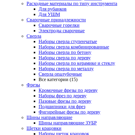
Расходные материалы по типу инструмента
Для рубанков
Для УШМ
Сварочные принадлежности
Сварочные горелки
Электроды сварочные
Сверла
Наборы cверла ступенчатые
Наборы сверла комбинированные
Наборы сверла по бетону
Наборы сверла по дереву
Наборы сверла по керамике и стеклу
Наборы сверла по металлу
Сверла опалубочные
Все категории (15)
Фрезы
Кромочные фрезы по дереву
Наборы фрез по дереву
Пазовые фрезы по дереву
Подшипники для фрез
Фигирейные фрезы по дереву
Шины направляющие
Шины направляющие ЗУБР
Щетки крацовки
Наборы щеток крацовок