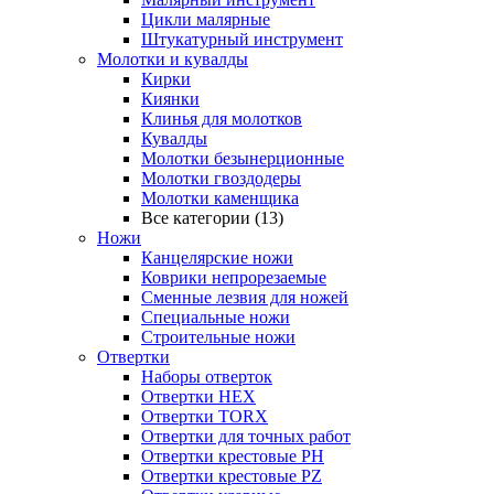
Цикли малярные
Штукатурный инструмент
Молотки и кувалды
Кирки
Киянки
Клинья для молотков
Кувалды
Молотки безынерционные
Молотки гвоздодеры
Молотки каменщика
Все категории (13)
Ножи
Канцелярские ножи
Коврики непрорезаемые
Сменные лезвия для ножей
Специальные ножи
Строительные ножи
Отвертки
Наборы отверток
Отвертки HEX
Отвертки TORX
Отвертки для точных работ
Отвертки крестовые PH
Отвертки крестовые PZ