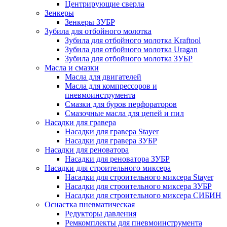
Центрирующие сверла
Зенкеры
Зенкеры ЗУБР
Зубила для отбойного молотка
Зубила для отбойного молотка Kraftool
Зубила для отбойного молотка Uragan
Зубила для отбойного молотка ЗУБР
Масла и смазки
Масла для двигателей
Масла для компрессоров и
пневмоинструмента
Смазки для буров перфораторов
Смазочные масла для цепей и пил
Насадки для гравера
Насадки для гравера Stayer
Насадки для гравера ЗУБР
Насадки для реноватора
Насадки для реноватора ЗУБР
Насадки для строительного миксера
Насадки для строительного миксера Stayer
Насадки для строительного миксера ЗУБР
Насадки для строительного миксера СИБИН
Оснастка пневматическая
Редукторы давления
Ремкомплекты для пневмоинструмента