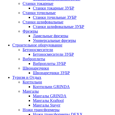
Станки токарные
Станки токарные ЗУБР
Станки точильные
Станки точильные ЗУБР
Станки шлифовальные
Станки шлифовальные ЗУБР
Фрезеры
Ламельные фрезеры
Универсальные фрезеры
Строительное оборудование
Бетоносмесители
Бетоносмесители ЗУБР
Виброплиты
Виброплиты ЗУБР
Швонарезчики
Швонарезчики ЗУБР
Туризм и Отдых
Коптильни
Коптильни GRINDA
Мангалы
Мангалы GRINDA
Мангалы Kraftool
Мангалы Stayer
Ножи трансформеры
Ножи трансформеры DEXX