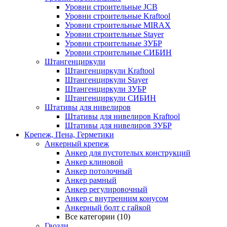
Уровни строительные JCB
Уровни строительные Kraftool
Уровни строительные MIRAX
Уровни строительные Stayer
Уровни строительные ЗУБР
Уровни строительные СИБИН
Штангенциркули
Штангенциркули Kraftool
Штангенциркули Stayer
Штангенциркули ЗУБР
Штангенциркули СИБИН
Штативы для нивелиров
Штативы для нивелиров Kraftool
Штативы для нивелиров ЗУБР
Крепеж, Пена, Герметики
Анкерный крепеж
Анкер для пустотелых конструкций
Анкер клиновой
Анкер потолочный
Анкер рамный
Анкер регулировочный
Анкер с внутренним конусом
Анкерный болт с гайкой
Все категории (10)
Гвозди