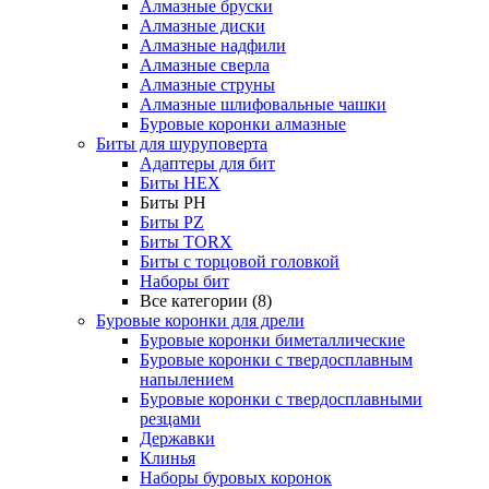
Алмазные бруски
Алмазные диски
Алмазные надфили
Алмазные сверла
Алмазные струны
Алмазные шлифовальные чашки
Буровые коронки алмазные
Биты для шуруповерта
Адаптеры для бит
Биты HEX
Биты PH
Биты PZ
Биты TORX
Биты с торцовой головкой
Наборы бит
Все категории (8)
Буровые коронки для дрели
Буровые коронки биметаллические
Буровые коронки с твердосплавным
напылением
Буровые коронки с твердосплавными
резцами
Державки
Клинья
Наборы буровых коронок