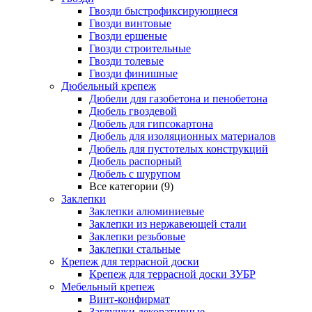
Гвозди быстрофиксирующиеся
Гвозди винтовые
Гвозди ершеные
Гвозди строительные
Гвозди толевые
Гвозди финишные
Дюбельный крепеж
Дюбели для газобетона и пенобетона
Дюбель гвоздевой
Дюбель для гипсокартона
Дюбель для изоляционных материалов
Дюбель для пустотелых конструкций
Дюбель распорный
Дюбель с шурупом
Все категории (9)
Заклепки
Заклепки алюминиевые
Заклепки из нержавеющей стали
Заклепки резьбовые
Заклепки стальные
Крепеж для террасной доски
Крепеж для террасной доски ЗУБР
Мебельный крепеж
Винт-конфирмат
Заглушки декоративные