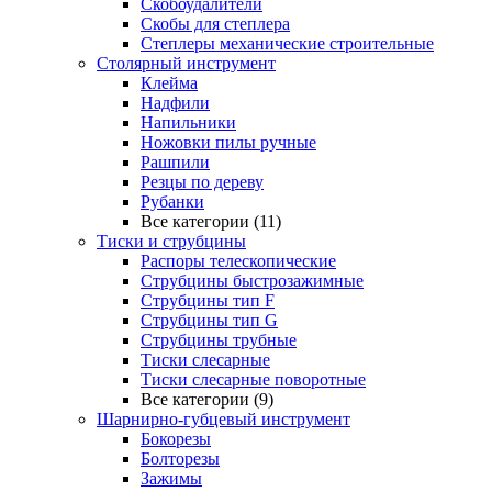
Скобоудалители
Скобы для степлера
Степлеры механические строительные
Столярный инструмент
Клейма
Надфили
Напильники
Ножовки пилы ручные
Рашпили
Резцы по дереву
Рубанки
Все категории (11)
Тиски и струбцины
Распоры телескопические
Струбцины быстрозажимные
Струбцины тип F
Струбцины тип G
Струбцины трубные
Тиски слесарные
Тиски слесарные поворотные
Все категории (9)
Шарнирно-губцевый инструмент
Бокорезы
Болторезы
Зажимы