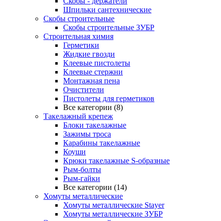
Скобы - держатели
Шпильки сантехнические
Скобы строительные
Скобы строительные ЗУБР
Строительная химия
Герметики
Жидкие гвозди
Клеевые пистолеты
Клеевые стержни
Монтажная пена
Очистители
Пистолеты для герметиков
Все категории (8)
Такелажный крепеж
Блоки такелажные
Зажимы троса
Карабины такелажные
Коуши
Крюки такелажные S-образные
Рым-болты
Рым-гайки
Все категории (14)
Хомуты металлические
Хомуты металлические Stayer
Хомуты металлические ЗУБР