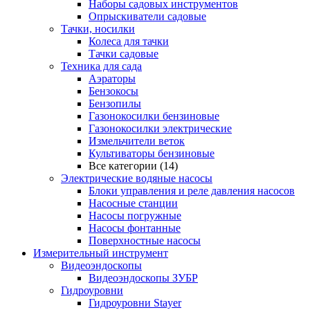
Наборы садовых инструментов
Опрыскиватели садовые
Тачки, носилки
Колеса для тачки
Тачки садовые
Техника для сада
Аэраторы
Бензокосы
Бензопилы
Газонокосилки бензиновые
Газонокосилки электрические
Измельчители веток
Культиваторы бензиновые
Все категории (14)
Электрические водяные насосы
Блоки управления и реле давления насосов
Насосные станции
Насосы погружные
Насосы фонтанные
Поверхностные насосы
Измерительный инструмент
Видеоэндоскопы
Видеоэндоскопы ЗУБР
Гидроуровни
Гидроуровни Stayer