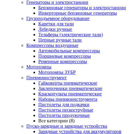
Генераторы и электростанции
Бензиновые генераторы и электростанции
Инверторные бензиновые генераторы
Грузоподъемное оборудование
Каретки для тали
Лебедки ручные
Тельферы (электрические тали)
Цепные ручные тали
Компрессоры воздушные
Автомобильные компрессоры
Поршневые компрессоры
Ременные компрессоры
Мотопомпы
Мотопомпы ЗУБР
Пневмоинструмент
Гайковерты пневматические
Заклепочники пневматические
Краскопульты пневматические
Наборы пневмоинструмента
Пистолеты для подкачки
Пистолеты пескоструйные
Пистолеты продувочные
Все категории (8)
Пуско-зарядные и зарядные устройства
Зарядные устройства для аккумуляторов