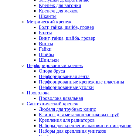
Крепеж для вагонки
Крепеж для маяков
Шканты
Метрический крепеж
Болт, гайка, шайба, гровер
Болты
Винт, гайка, шайба, гровер
Винты
Гайки
Шайбы
Шпильки
Перфорированный крепеж
Опора бруса
Перфорированная лента
Перфорированные крепежные пластины
Перфорированные уголки
Проволока
Проволока вязальная
Сантехнический крепеж
Дюбеля для трубных клипс
Клипсы для металлопластиковых труб
Крепления для радиаторов
Наборы для крепления раковин и писсуаров
Наборы для крепления унитазов