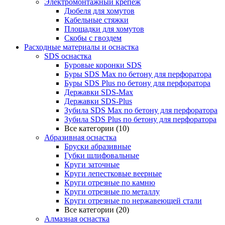
Электромонтажный крепеж
Дюбеля для хомутов
Кабельные стяжки
Площадки для хомутов
Скобы с гвоздем
Расходные материалы и оснастка
SDS оснастка
Буровые коронки SDS
Буры SDS Max по бетону для перфоратора
Буры SDS Plus по бетону для перфоратора
Державки SDS-Max
Державки SDS-Plus
Зубила SDS Mах по бетону для перфоратора
Зубила SDS Plus по бетону для перфоратора
Все категории (10)
Абразивная оснастка
Бруски абразивные
Губки шлифовальные
Круги заточные
Круги лепестковые веерные
Круги отрезные по камню
Круги отрезные по металлу
Круги отрезные по нержавеющей стали
Все категории (20)
Алмазная оснастка