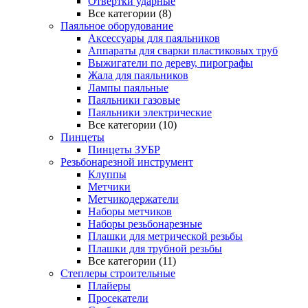
Отвертки ударные
Все категории (8)
Паяльное оборудование
Аксессуары для паяльников
Аппараты для сварки пластиковых труб
Выжигатели по дереву, пирографы
Жала для паяльников
Лампы паяльные
Паяльники газовые
Паяльники электрические
Все категории (10)
Пинцеты
Пинцеты ЗУБР
Резьбонарезной инструмент
Клуппы
Метчики
Метчикодержатели
Наборы метчиков
Наборы резьбонарезные
Плашки для метрической резьбы
Плашки для трубной резьбы
Все категории (11)
Степлеры строительные
Плайеры
Просекатели