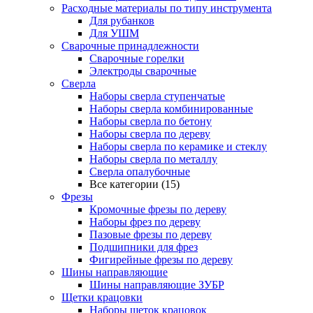
Расходные материалы по типу инструмента
Для рубанков
Для УШМ
Сварочные принадлежности
Сварочные горелки
Электроды сварочные
Сверла
Наборы cверла ступенчатые
Наборы сверла комбинированные
Наборы сверла по бетону
Наборы сверла по дереву
Наборы сверла по керамике и стеклу
Наборы сверла по металлу
Сверла опалубочные
Все категории (15)
Фрезы
Кромочные фрезы по дереву
Наборы фрез по дереву
Пазовые фрезы по дереву
Подшипники для фрез
Фигирейные фрезы по дереву
Шины направляющие
Шины направляющие ЗУБР
Щетки крацовки
Наборы щеток крацовок