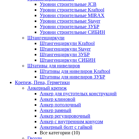
Уровни строительные JCB
Уровни строительные Kraftool
Уровни строительные MIRAX
Уровни строительные Stayer
Уровни строительные ЗУБР
Уровни строительные СИБИН
Штангенциркули
Штангенциркули Kraftool
Штангенциркули Stayer
Штангенциркули ЗУБР
Штангенциркули СИБИН
Штативы для нивелиров
Штативы для нивелиров Kraftool
Штативы для нивелиров ЗУБР
Крепеж, Пена, Герметики
Анкерный крепеж
Анкер для пустотелых конструкций
Анкер клиновой
Анкер потолочный
Анкер рамный
Анкер регулировочный
Анкер с внутренним конусом
Анкерный болт с гайкой
Все категории (10)
Гвозди