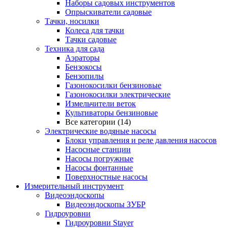
Наборы садовых инструментов
Опрыскиватели садовые
Тачки, носилки
Колеса для тачки
Тачки садовые
Техника для сада
Аэраторы
Бензокосы
Бензопилы
Газонокосилки бензиновые
Газонокосилки электрические
Измельчители веток
Культиваторы бензиновые
Все категории (14)
Электрические водяные насосы
Блоки управления и реле давления насосов
Насосные станции
Насосы погружные
Насосы фонтанные
Поверхностные насосы
Измерительный инструмент
Видеоэндоскопы
Видеоэндоскопы ЗУБР
Гидроуровни
Гидроуровни Stayer