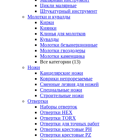
Цикли малярные
Штукатурный инструмент
Молотки и кувалды
Кирки
Киянки
Клинья для молотков
Кувалды
Молотки безынерционные
Молотки гвоздодеры
Молотки каменщика
Все категории (13)
Ножи
Канцелярские ножи
Коврики непрорезаемые
Сменные лезвия для ножей
Специальные ножи
Строительные ножи
Отвертки
Наборы отверток
Отвертки HEX
Отвертки TORX
Отвертки для точных работ
Отвертки крестовые PH
Отвертки крестовые PZ