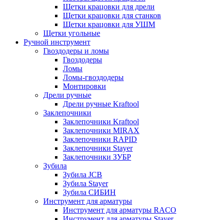
Щетки крацовки для дрели
Щетки крацовки для станков
Щетки крацовки для УШМ
Щетки угольные
Ручной инструмент
Гвоздодеры и ломы
Гвоздодеры
Ломы
Ломы-гвоздодеры
Монтировки
Дрели ручные
Дрели ручные Kraftool
Заклепочники
Заклепочники Kraftool
Заклепочники MIRAX
Заклепочники RAPID
Заклепочники Stayer
Заклепочники ЗУБР
Зубила
Зубила JCB
Зубила Stayer
Зубила СИБИН
Инструмент для арматуры
Инструмент для арматуры RACO
Инструмент для арматуры Stayer