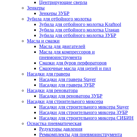
Центрирующие сверла
Зенкеры
Зенкеры ЗУБР
Зубила для отбойного молотка
Зубила для отбойного молотка Kraftool
Зубила для отбойного молотка Uragan
Зубила для отбойного молотка ЗУБР
Масла и смазки
Масла для двигателей
Масла для компрессоров и
пневмоинструмента
Смазки для буров перфораторов
Смазочные масла для цепей и пил
Насадки для гравера
Насадки для гравера Stayer
Насадки для гравера ЗУБР
Насадки для реноватора
Насадки для реноватора ЗУБР
Насадки для строительного миксера
Насадки для строительного миксера Stayer
Насадки для строительного миксера ЗУБР
Насадки для строительного миксера СИБИН
Оснастка пневматическая
Редукторы давления
Ремкомплекты для пневмоинструмента