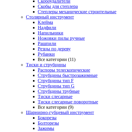
Скобоудалители
Скобы для степлера
Степлеры механические строительные
Столярный инструмент
Клейма
Надфили
Напильники
Ножовки пилы ручные
Рашпили
Резцы по дереву
Рубанки
Все категории (11)
Тиски и струбцины
Распоры телескопические
Струбцины быстрозажимные
Струбцины тип F
Струбцины тип G
Струбцины трубные
Тиски слесарные
Тиски слесарные поворотные
Все категории (9)
Шарнирно-губцевый инструмент
Бокорезы
Болторезы
Зажимы