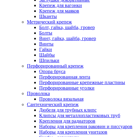
Крепеж для вагонки
Крепеж для маяков
Шканты
Метрический крепеж
Болт, гайка, шайба, гровер
Болты
Винт, гайка, шайба, гровер
Винты
Гайки
Шайбы
Шпильки
Перфорированный крепеж
Опора бруса
Перфорированная лента
Перфорированные крепежные пластины
Перфорированные уголки
Проволока
Проволока вязальная
Сантехнический крепеж
Дюбеля для трубных клипс
Клипсы для металлопластиковых труб
Крепления для радиаторов
Наборы для крепления раковин и писсуаров
Наборы для крепления унитазов