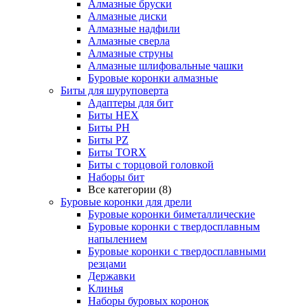
Алмазные бруски
Алмазные диски
Алмазные надфили
Алмазные сверла
Алмазные струны
Алмазные шлифовальные чашки
Буровые коронки алмазные
Биты для шуруповерта
Адаптеры для бит
Биты HEX
Биты PH
Биты PZ
Биты TORX
Биты с торцовой головкой
Наборы бит
Все категории (8)
Буровые коронки для дрели
Буровые коронки биметаллические
Буровые коронки с твердосплавным
напылением
Буровые коронки с твердосплавными
резцами
Державки
Клинья
Наборы буровых коронок