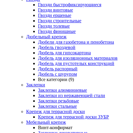
Гвозди быстрофиксирующиеся
Гвозди винтовые
Гвозди ершеные
Гвозди строительные
Гвозди толевые
Гвозди финишные
Дюбельный крепеж
Дюбели для газобетона и пенобетона
Дюбель гвоздевой
Дюбель для гипсокартона
Дюбель для изоляционных материалов
Дюбель для пустотелых конструкций
Дюбель распорный
Дюбель с шурупом
Все категории (9)
Заклепки
Заклепки алюминиевые
Заклепки из нержавеющей стали
Заклепки резьбовые
Заклепки стальные
Крепеж для террасной доски
Крепеж для террасной доски ЗУБР
Мебельный крепеж
Винт-конфирмат
Заглушки декоративные