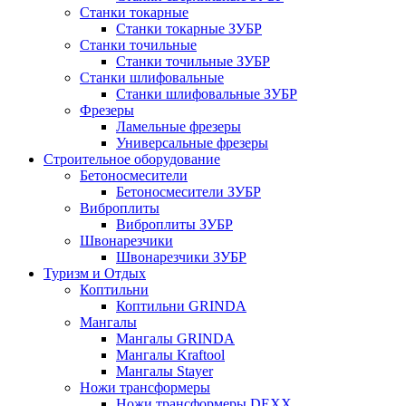
Станки токарные
Станки токарные ЗУБР
Станки точильные
Станки точильные ЗУБР
Станки шлифовальные
Станки шлифовальные ЗУБР
Фрезеры
Ламельные фрезеры
Универсальные фрезеры
Строительное оборудование
Бетоносмесители
Бетоносмесители ЗУБР
Виброплиты
Виброплиты ЗУБР
Швонарезчики
Швонарезчики ЗУБР
Туризм и Отдых
Коптильни
Коптильни GRINDA
Мангалы
Мангалы GRINDA
Мангалы Kraftool
Мангалы Stayer
Ножи трансформеры
Ножи трансформеры DEXX