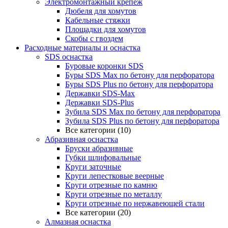
Электромонтажный крепеж
Дюбеля для хомутов
Кабельные стяжки
Площадки для хомутов
Скобы с гвоздем
Расходные материалы и оснастка
SDS оснастка
Буровые коронки SDS
Буры SDS Max по бетону для перфоратора
Буры SDS Plus по бетону для перфоратора
Державки SDS-Max
Державки SDS-Plus
Зубила SDS Mах по бетону для перфоратора
Зубила SDS Plus по бетону для перфоратора
Все категории (10)
Абразивная оснастка
Бруски абразивные
Губки шлифовальные
Круги заточные
Круги лепестковые веерные
Круги отрезные по камню
Круги отрезные по металлу
Круги отрезные по нержавеющей стали
Все категории (20)
Алмазная оснастка