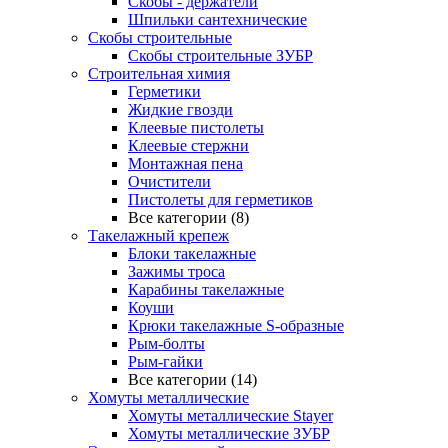
Скобы - держатели
Шпильки сантехнические
Скобы строительные
Скобы строительные ЗУБР
Строительная химия
Герметики
Жидкие гвозди
Клеевые пистолеты
Клеевые стержни
Монтажная пена
Очистители
Пистолеты для герметиков
Все категории (8)
Такелажный крепеж
Блоки такелажные
Зажимы троса
Карабины такелажные
Коуши
Крюки такелажные S-образные
Рым-болты
Рым-гайки
Все категории (14)
Хомуты металлические
Хомуты металлические Stayer
Хомуты металлические ЗУБР