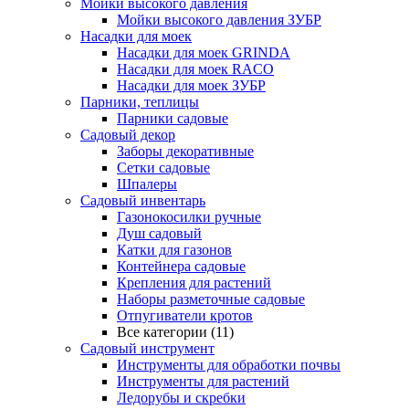
Мойки высокого давления
Мойки высокого давления ЗУБР
Насадки для моек
Насадки для моек GRINDA
Насадки для моек RACO
Насадки для моек ЗУБР
Парники, теплицы
Парники садовые
Садовый декор
Заборы декоративные
Сетки садовые
Шпалеры
Садовый инвентарь
Газонокосилки ручные
Душ садовый
Катки для газонов
Контейнера садовые
Крепления для растений
Наборы разметочные садовые
Отпугиватели кротов
Все категории (11)
Садовый инструмент
Инструменты для обработки почвы
Инструменты для растений
Ледорубы и скребки