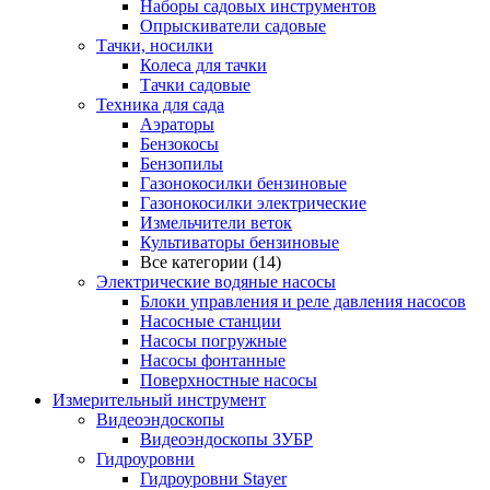
Наборы садовых инструментов
Опрыскиватели садовые
Тачки, носилки
Колеса для тачки
Тачки садовые
Техника для сада
Аэраторы
Бензокосы
Бензопилы
Газонокосилки бензиновые
Газонокосилки электрические
Измельчители веток
Культиваторы бензиновые
Все категории (14)
Электрические водяные насосы
Блоки управления и реле давления насосов
Насосные станции
Насосы погружные
Насосы фонтанные
Поверхностные насосы
Измерительный инструмент
Видеоэндоскопы
Видеоэндоскопы ЗУБР
Гидроуровни
Гидроуровни Stayer