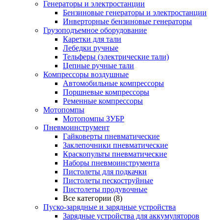
Генераторы и электростанции
Бензиновые генераторы и электростанции
Инверторные бензиновые генераторы
Грузоподъемное оборудование
Каретки для тали
Лебедки ручные
Тельферы (электрические тали)
Цепные ручные тали
Компрессоры воздушные
Автомобильные компрессоры
Поршневые компрессоры
Ременные компрессоры
Мотопомпы
Мотопомпы ЗУБР
Пневмоинструмент
Гайковерты пневматические
Заклепочники пневматические
Краскопульты пневматические
Наборы пневмоинструмента
Пистолеты для подкачки
Пистолеты пескоструйные
Пистолеты продувочные
Все категории (8)
Пуско-зарядные и зарядные устройства
Зарядные устройства для аккумуляторов