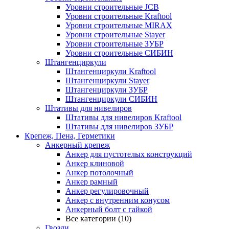
Уровни строительные JCB
Уровни строительные Kraftool
Уровни строительные MIRAX
Уровни строительные Stayer
Уровни строительные ЗУБР
Уровни строительные СИБИН
Штангенциркули
Штангенциркули Kraftool
Штангенциркули Stayer
Штангенциркули ЗУБР
Штангенциркули СИБИН
Штативы для нивелиров
Штативы для нивелиров Kraftool
Штативы для нивелиров ЗУБР
Крепеж, Пена, Герметики
Анкерный крепеж
Анкер для пустотелых конструкций
Анкер клиновой
Анкер потолочный
Анкер рамный
Анкер регулировочный
Анкер с внутренним конусом
Анкерный болт с гайкой
Все категории (10)
Гвозди