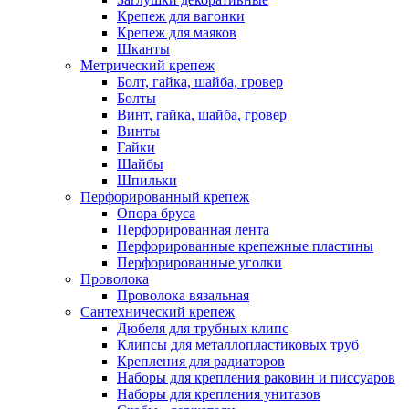
Крепеж для вагонки
Крепеж для маяков
Шканты
Метрический крепеж
Болт, гайка, шайба, гровер
Болты
Винт, гайка, шайба, гровер
Винты
Гайки
Шайбы
Шпильки
Перфорированный крепеж
Опора бруса
Перфорированная лента
Перфорированные крепежные пластины
Перфорированные уголки
Проволока
Проволока вязальная
Сантехнический крепеж
Дюбеля для трубных клипс
Клипсы для металлопластиковых труб
Крепления для радиаторов
Наборы для крепления раковин и писсуаров
Наборы для крепления унитазов