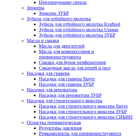
Центрирующие сверла
Зенкеры
Зенкеры ЗУБР
Зубила для отбойного молотка
Зубила для отбойного молотка Kraftool
Зубила для отбойного молотка Uragan
Зубила для отбойного молотка ЗУБР
Масла и смазки
Масла для двигателей
Масла для компрессоров и
пневмоинструмента
Смазки для буров перфораторов
Смазочные масла для цепей и пил
Насадки для гравера
Насадки для гравера Stayer
Насадки для гравера ЗУБР
Насадки для реноватора
Насадки для реноватора ЗУБР
Насадки для строительного миксера
Насадки для строительного миксера Stayer
Насадки для строительного миксера ЗУБР
Насадки для строительного миксера СИБИН
Оснастка пневматическая
Редукторы давления
Ремкомплекты для пневмоинструмента