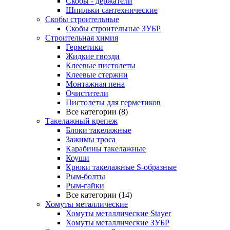
Скобы - держатели
Шпильки сантехнические
Скобы строительные
Скобы строительные ЗУБР
Строительная химия
Герметики
Жидкие гвозди
Клеевые пистолеты
Клеевые стержни
Монтажная пена
Очистители
Пистолеты для герметиков
Все категории (8)
Такелажный крепеж
Блоки такелажные
Зажимы троса
Карабины такелажные
Коуши
Крюки такелажные S-образные
Рым-болты
Рым-гайки
Все категории (14)
Хомуты металлические
Хомуты металлические Stayer
Хомуты металлические ЗУБР