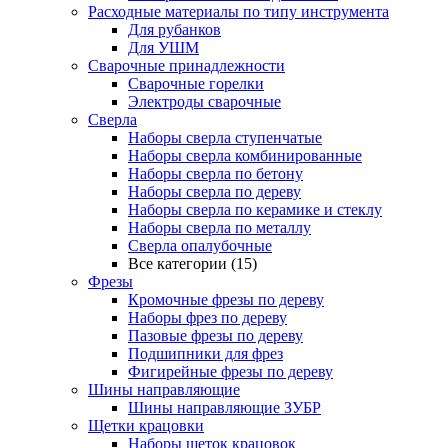
Расходные материалы по типу инструмента
Для рубанков
Для УШМ
Сварочные принадлежности
Сварочные горелки
Электроды сварочные
Сверла
Наборы cверла ступенчатые
Наборы сверла комбинированные
Наборы сверла по бетону
Наборы сверла по дереву
Наборы сверла по керамике и стеклу
Наборы сверла по металлу
Сверла опалубочные
Все категории (15)
Фрезы
Кромочные фрезы по дереву
Наборы фрез по дереву
Пазовые фрезы по дереву
Подшипники для фрез
Фигирейные фрезы по дереву
Шины направляющие
Шины направляющие ЗУБР
Щетки крацовки
Наборы щеток крацовок