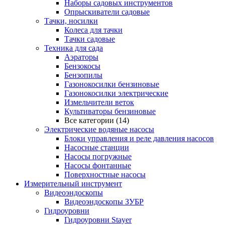
Наборы садовых инструментов
Опрыскиватели садовые
Тачки, носилки
Колеса для тачки
Тачки садовые
Техника для сада
Аэраторы
Бензокосы
Бензопилы
Газонокосилки бензиновые
Газонокосилки электрические
Измельчители веток
Культиваторы бензиновые
Все категории (14)
Электрические водяные насосы
Блоки управления и реле давления насосов
Насосные станции
Насосы погружные
Насосы фонтанные
Поверхностные насосы
Измерительный инструмент
Видеоэндоскопы
Видеоэндоскопы ЗУБР
Гидроуровни
Гидроуровни Stayer