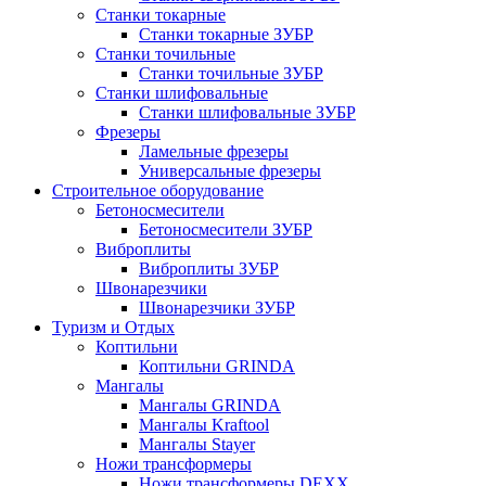
Станки токарные
Станки токарные ЗУБР
Станки точильные
Станки точильные ЗУБР
Станки шлифовальные
Станки шлифовальные ЗУБР
Фрезеры
Ламельные фрезеры
Универсальные фрезеры
Строительное оборудование
Бетоносмесители
Бетоносмесители ЗУБР
Виброплиты
Виброплиты ЗУБР
Швонарезчики
Швонарезчики ЗУБР
Туризм и Отдых
Коптильни
Коптильни GRINDA
Мангалы
Мангалы GRINDA
Мангалы Kraftool
Мангалы Stayer
Ножи трансформеры
Ножи трансформеры DEXX