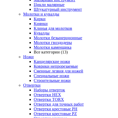
Цикли малярные
Штукатурный инструмент
Молотки и кувалды
Кирки
Киянки
Клинья для молотков
Кувалды
Молотки безынерционные
Молотки гвоздодеры
Молотки каменщика
Все категории (13)
Ножи
Канцелярские ножи
Коврики непрорезаемые
Сменные лезвия для ножей
Специальные ножи
Строительные ножи
Отвертки
Наборы отверток
Отвертки HEX
Отвертки TORX
Отвертки для точных работ
Отвертки крестовые PH
Отвертки крестовые PZ