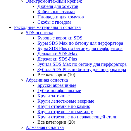
Электромонтажный крепеж
Дюбеля для хомутов
Кабельные стяжки
Площадки для хомутов
Скобы с гвоздем
Расходные материалы и оснастка
SDS оснастка
Буровые коронки SDS
Буры SDS Max по бетону для перфоратора
Буры SDS Plus по бетону для перфоратора
Державки SDS-Max
Державки SDS-Plus
Зубила SDS Mах по бетону для перфоратора
Зубила SDS Plus по бетону для перфоратора
Все категории (10)
Абразивная оснастка
Бруски абразивные
Губки шлифовальные
Круги заточные
Круги лепестковые веерные
Круги отрезные по камню
Круги отрезные по металлу
Круги отрезные по нержавеющей стали
Все категории (20)
Алмазная оснастка