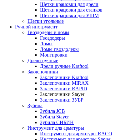
Щетки крацовки для дрели
Щетки крацовки для станков
Щетки крацовки для УШМ
Щетки угольные
Ручной инструмент
Гвоздодеры и ломы
Гвоздодеры
Ломы
Ломы-гвоздодеры
Монтировки
Дрели ручные
Дрели ручные Kraftool
Заклепочники
Заклепочники Kraftool
Заклепочники MIRAX
Заклепочники RAPID
Заклепочники Stayer
Заклепочники ЗУБР
Зубила
Зубила JCB
Зубила Stayer
Зубила СИБИН
Инструмент для арматуры
Инструмент для арматуры RACO
Инструмент для арматуры Stayer