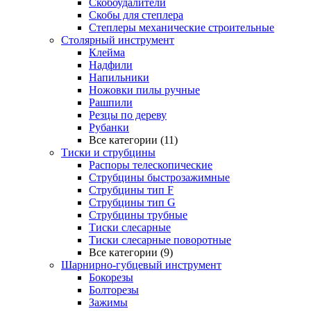
Скобоудалители
Скобы для степлера
Степлеры механические строительные
Столярный инструмент
Клейма
Надфили
Напильники
Ножовки пилы ручные
Рашпили
Резцы по дереву
Рубанки
Все категории (11)
Тиски и струбцины
Распоры телескопические
Струбцины быстрозажимные
Струбцины тип F
Струбцины тип G
Струбцины трубные
Тиски слесарные
Тиски слесарные поворотные
Все категории (9)
Шарнирно-губцевый инструмент
Бокорезы
Болторезы
Зажимы