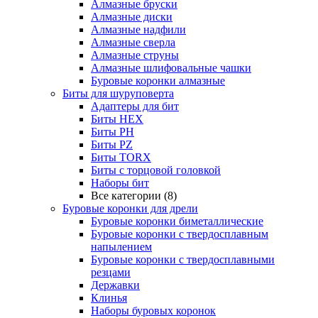
Алмазные бруски
Алмазные диски
Алмазные надфили
Алмазные сверла
Алмазные струны
Алмазные шлифовальные чашки
Буровые коронки алмазные
Биты для шуруповерта
Адаптеры для бит
Биты HEX
Биты PH
Биты PZ
Биты TORX
Биты с торцовой головкой
Наборы бит
Все категории (8)
Буровые коронки для дрели
Буровые коронки биметаллические
Буровые коронки с твердосплавным
напылением
Буровые коронки с твердосплавными
резцами
Державки
Клинья
Наборы буровых коронок