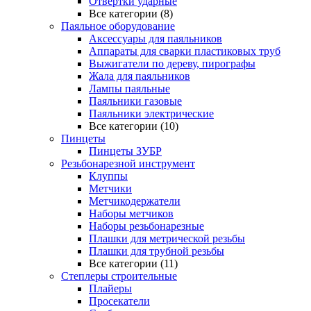
Отвертки ударные
Все категории (8)
Паяльное оборудование
Аксессуары для паяльников
Аппараты для сварки пластиковых труб
Выжигатели по дереву, пирографы
Жала для паяльников
Лампы паяльные
Паяльники газовые
Паяльники электрические
Все категории (10)
Пинцеты
Пинцеты ЗУБР
Резьбонарезной инструмент
Клуппы
Метчики
Метчикодержатели
Наборы метчиков
Наборы резьбонарезные
Плашки для метрической резьбы
Плашки для трубной резьбы
Все категории (11)
Степлеры строительные
Плайеры
Просекатели