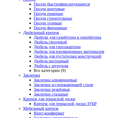
Гвозди быстрофиксирующиеся
Гвозди винтовые
Гвозди ершеные
Гвозди строительные
Гвозди толевые
Гвозди финишные
Дюбельный крепеж
Дюбели для газобетона и пенобетона
Дюбель гвоздевой
Дюбель для гипсокартона
Дюбель для изоляционных материалов
Дюбель для пустотелых конструкций
Дюбель распорный
Дюбель с шурупом
Все категории (9)
Заклепки
Заклепки алюминиевые
Заклепки из нержавеющей стали
Заклепки резьбовые
Заклепки стальные
Крепеж для террасной доски
Крепеж для террасной доски ЗУБР
Мебельный крепеж
Винт-конфирмат
Заглушки декоративные