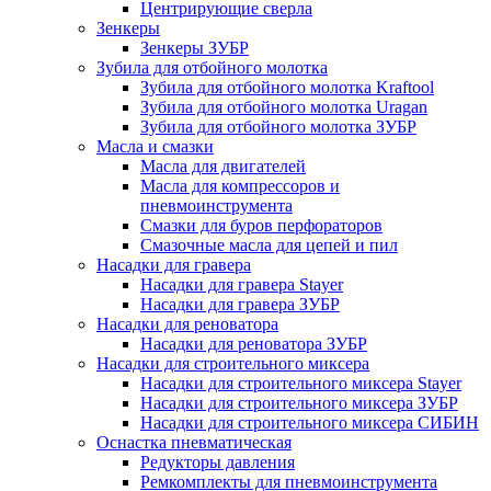
Центрирующие сверла
Зенкеры
Зенкеры ЗУБР
Зубила для отбойного молотка
Зубила для отбойного молотка Kraftool
Зубила для отбойного молотка Uragan
Зубила для отбойного молотка ЗУБР
Масла и смазки
Масла для двигателей
Масла для компрессоров и
пневмоинструмента
Смазки для буров перфораторов
Смазочные масла для цепей и пил
Насадки для гравера
Насадки для гравера Stayer
Насадки для гравера ЗУБР
Насадки для реноватора
Насадки для реноватора ЗУБР
Насадки для строительного миксера
Насадки для строительного миксера Stayer
Насадки для строительного миксера ЗУБР
Насадки для строительного миксера СИБИН
Оснастка пневматическая
Редукторы давления
Ремкомплекты для пневмоинструмента