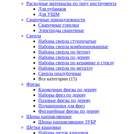
Расходные материалы по типу инструмента
Для рубанков
Для УШМ
Сварочные принадлежности
Сварочные горелки
Электроды сварочные
Сверла
Наборы cверла ступенчатые
Наборы сверла комбинированные
Наборы сверла по бетону
Наборы сверла по дереву
Наборы сверла по керамике и стеклу
Наборы сверла по металлу
Сверла опалубочные
Все категории (15)
Фрезы
Кромочные фрезы по дереву
Наборы фрез по дереву
Пазовые фрезы по дереву
Подшипники для фрез
Фигирейные фрезы по дереву
Шины направляющие
Шины направляющие ЗУБР
Щетки крацовки
Наборы щеток крацовок