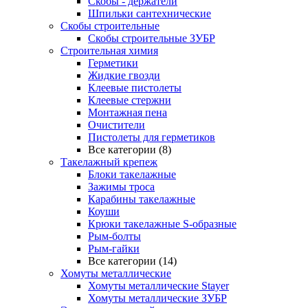
Скобы - держатели
Шпильки сантехнические
Скобы строительные
Скобы строительные ЗУБР
Строительная химия
Герметики
Жидкие гвозди
Клеевые пистолеты
Клеевые стержни
Монтажная пена
Очистители
Пистолеты для герметиков
Все категории (8)
Такелажный крепеж
Блоки такелажные
Зажимы троса
Карабины такелажные
Коуши
Крюки такелажные S-образные
Рым-болты
Рым-гайки
Все категории (14)
Хомуты металлические
Хомуты металлические Stayer
Хомуты металлические ЗУБР