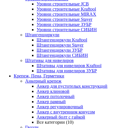
Уровни строительные JCB
Уровни строительные Kraftool
Уровни строительные MIRAX
Уровни строительные Stayer
Уровни строительные ЗУБР
Уровни строительные СИБИН
Штангенциркули
Штангенциркули Kraftool
Штангенциркули Stayer
Штангенциркули ЗУБР
Штангенциркули СИБИН
Штативы для нивелиров
Штативы для нивелиров Kraftool
Штативы для нивелиров ЗУБР
Крепеж, Пена, Герметики
Анкерный крепеж
Анкер для пустотелых конструкций
Анкер клиновой
Анкер потолочный
Анкер рамный
Анкер регулировочный
Анкер с внутренним конусом
Анкерный болт с гайкой
Все категории (10)
Гвозди