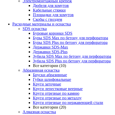
Электромонтажный крепеж
Дюбеля для хомутов
Кабельные стяжки
Площадки для хомутов
Скобы с гвоздем
Расходные материалы и оснастка
SDS оснастка
Буровые коронки SDS
Буры SDS Max по бетону для перфоратора
Буры SDS Plus по бетону для перфоратора
Державки SDS-Max
Державки SDS-Plus
Зубила SDS Mах по бетону для перфоратора
Зубила SDS Plus по бетону для перфоратора
Все категории (10)
Абразивная оснастка
Бруски абразивные
Губки шлифовальные
Круги заточные
Круги лепестковые веерные
Круги отрезные по камню
Круги отрезные по металлу
Круги отрезные по нержавеющей стали
Все категории (20)
Алмазная оснастка