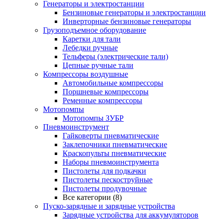
Генераторы и электростанции
Бензиновые генераторы и электростанции
Инверторные бензиновые генераторы
Грузоподъемное оборудование
Каретки для тали
Лебедки ручные
Тельферы (электрические тали)
Цепные ручные тали
Компрессоры воздушные
Автомобильные компрессоры
Поршневые компрессоры
Ременные компрессоры
Мотопомпы
Мотопомпы ЗУБР
Пневмоинструмент
Гайковерты пневматические
Заклепочники пневматические
Краскопульты пневматические
Наборы пневмоинструмента
Пистолеты для подкачки
Пистолеты пескоструйные
Пистолеты продувочные
Все категории (8)
Пуско-зарядные и зарядные устройства
Зарядные устройства для аккумуляторов