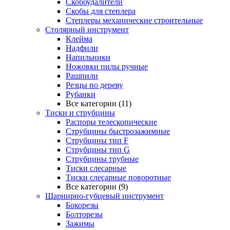
Скобоудалители
Скобы для степлера
Степлеры механические строительные
Столярный инструмент
Клейма
Надфили
Напильники
Ножовки пилы ручные
Рашпили
Резцы по дереву
Рубанки
Все категории (11)
Тиски и струбцины
Распоры телескопические
Струбцины быстрозажимные
Струбцины тип F
Струбцины тип G
Струбцины трубные
Тиски слесарные
Тиски слесарные поворотные
Все категории (9)
Шарнирно-губцевый инструмент
Бокорезы
Болторезы
Зажимы