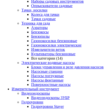
Наборы садовых инструментов
Опрыскиватели садовые
Тачки, носилки
Колеса для тачки
Тачки садовые
Техника для сада
Аэраторы
Бензокосы
Бензопилы
Газонокосилки бензиновые
Газонокосилки электрические
Измельчители веток
Культиваторы бензиновые
Все категории (14)
Электрические водяные насосы
Блоки управления и реле давления насосов
Насосные станции
Насосы погружные
Насосы фонтанные
Поверхностные насосы
Измерительный инструмент
Видеоэндоскопы
Видеоэндоскопы ЗУБР
Гидроуровни
Гидроуровни Stayer