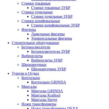
Станки токарные
Станки токарные ЗУБР
Станки точильные
Станки точильные ЗУБР
Станки шлифовальные
Станки шлифовальные ЗУБР
Фрезеры
Ламельные фрезеры
Универсальные фрезеры
Строительное оборудование
Бетоносмесители
Бетоносмесители ЗУБР
Виброплиты
Виброплиты ЗУБР
Швонарезчики
Швонарезчики ЗУБР
Туризм и Отдых
Коптильни
Коптильни GRINDA
Мангалы
Мангалы GRINDA
Мангалы Kraftool
Мангалы Stayer
Ножи трансформеры
Ножи трансформеры DEXX