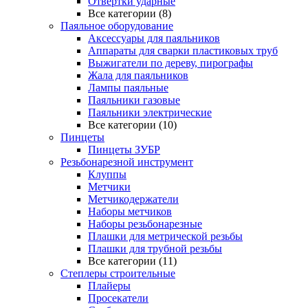
Отвертки ударные
Все категории (8)
Паяльное оборудование
Аксессуары для паяльников
Аппараты для сварки пластиковых труб
Выжигатели по дереву, пирографы
Жала для паяльников
Лампы паяльные
Паяльники газовые
Паяльники электрические
Все категории (10)
Пинцеты
Пинцеты ЗУБР
Резьбонарезной инструмент
Клуппы
Метчики
Метчикодержатели
Наборы метчиков
Наборы резьбонарезные
Плашки для метрической резьбы
Плашки для трубной резьбы
Все категории (11)
Степлеры строительные
Плайеры
Просекатели