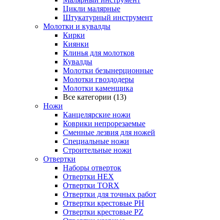
Цикли малярные
Штукатурный инструмент
Молотки и кувалды
Кирки
Киянки
Клинья для молотков
Кувалды
Молотки безынерционные
Молотки гвоздодеры
Молотки каменщика
Все категории (13)
Ножи
Канцелярские ножи
Коврики непрорезаемые
Сменные лезвия для ножей
Специальные ножи
Строительные ножи
Отвертки
Наборы отверток
Отвертки HEX
Отвертки TORX
Отвертки для точных работ
Отвертки крестовые PH
Отвертки крестовые PZ