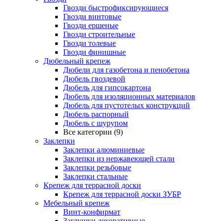
Гвозди быстрофиксирующиеся
Гвозди винтовые
Гвозди ершеные
Гвозди строительные
Гвозди толевые
Гвозди финишные
Дюбельный крепеж
Дюбели для газобетона и пенобетона
Дюбель гвоздевой
Дюбель для гипсокартона
Дюбель для изоляционных материалов
Дюбель для пустотелых конструкций
Дюбель распорный
Дюбель с шурупом
Все категории (9)
Заклепки
Заклепки алюминиевые
Заклепки из нержавеющей стали
Заклепки резьбовые
Заклепки стальные
Крепеж для террасной доски
Крепеж для террасной доски ЗУБР
Мебельный крепеж
Винт-конфирмат
Заглушки декоративные