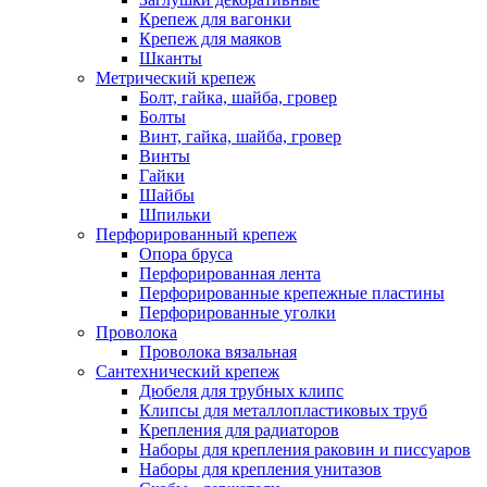
Крепеж для вагонки
Крепеж для маяков
Шканты
Метрический крепеж
Болт, гайка, шайба, гровер
Болты
Винт, гайка, шайба, гровер
Винты
Гайки
Шайбы
Шпильки
Перфорированный крепеж
Опора бруса
Перфорированная лента
Перфорированные крепежные пластины
Перфорированные уголки
Проволока
Проволока вязальная
Сантехнический крепеж
Дюбеля для трубных клипс
Клипсы для металлопластиковых труб
Крепления для радиаторов
Наборы для крепления раковин и писсуаров
Наборы для крепления унитазов