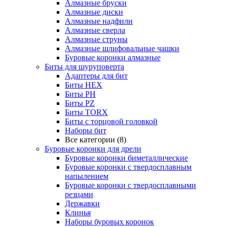
Алмазные бруски
Алмазные диски
Алмазные надфили
Алмазные сверла
Алмазные струны
Алмазные шлифовальные чашки
Буровые коронки алмазные
Биты для шуруповерта
Адаптеры для бит
Биты HEX
Биты PH
Биты PZ
Биты TORX
Биты с торцовой головкой
Наборы бит
Все категории (8)
Буровые коронки для дрели
Буровые коронки биметаллические
Буровые коронки с твердосплавным
напылением
Буровые коронки с твердосплавными
резцами
Державки
Клинья
Наборы буровых коронок