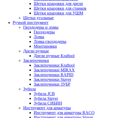
Щетки крацовки для дрели
Щетки крацовки для станков
Щетки крацовки для УШМ
Щетки угольные
Ручной инструмент
Гвоздодеры и ломы
Гвоздодеры
Ломы
Ломы-гвоздодеры
Монтировки
Дрели ручные
Дрели ручные Kraftool
Заклепочники
Заклепочники Kraftool
Заклепочники MIRAX
Заклепочники RAPID
Заклепочники Stayer
Заклепочники ЗУБР
Зубила
Зубила JCB
Зубила Stayer
Зубила СИБИН
Инструмент для арматуры
Инструмент для арматуры RACO
Инструмент для арматуры Stayer