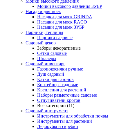
Мойки высокого давления
Мойки высокого давления ЗУБР
Насадки для моек
Насадки для моек GRINDA
Насадки для моек RACO
Насадки для моек ЗУБР
Парники, теплицы
Парники садовые
Садовый декор
Заборы декоративные
Сетки садовые
Шпалеры
Садовый инвентарь
Газонокосилки ручные
Душ садовый
Катки для газонов
Контейнера садовые
Крепления для растений
Наборы разметочные садовые
Отпугиватели кротов
Все категории (11)
Садовый инструмент
Инструменты для обработки почвы
Инструменты для растений
Ледорубы и скребки