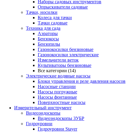
Наборы садовых инструментов
Опрыскиватели садовые
Тачки, носилки
Колеса для тачки
Тачки садовые
Техника для сада
Аэраторы
Бензокосы
Бензопилы
Газонокосилки бензиновые
Газонокосилки электрические
Измельчители веток
Культиваторы бензиновые
Все категории (14)
Электрические водяные насосы
Блоки управления и реле давления насосов
Насосные станции
Насосы погружные
Насосы фонтанные
Поверхностные насосы
Измерительный инструмент
Видеоэндоскопы
Видеоэндоскопы ЗУБР
Гидроуровни
Гидроуровни Stayer