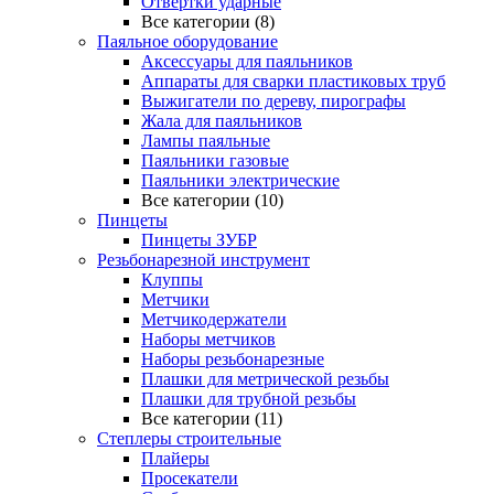
Отвертки ударные
Все категории (8)
Паяльное оборудование
Аксессуары для паяльников
Аппараты для сварки пластиковых труб
Выжигатели по дереву, пирографы
Жала для паяльников
Лампы паяльные
Паяльники газовые
Паяльники электрические
Все категории (10)
Пинцеты
Пинцеты ЗУБР
Резьбонарезной инструмент
Клуппы
Метчики
Метчикодержатели
Наборы метчиков
Наборы резьбонарезные
Плашки для метрической резьбы
Плашки для трубной резьбы
Все категории (11)
Степлеры строительные
Плайеры
Просекатели