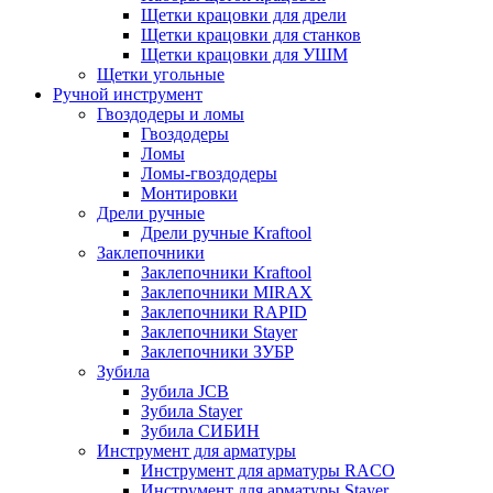
Щетки крацовки для дрели
Щетки крацовки для станков
Щетки крацовки для УШМ
Щетки угольные
Ручной инструмент
Гвоздодеры и ломы
Гвоздодеры
Ломы
Ломы-гвоздодеры
Монтировки
Дрели ручные
Дрели ручные Kraftool
Заклепочники
Заклепочники Kraftool
Заклепочники MIRAX
Заклепочники RAPID
Заклепочники Stayer
Заклепочники ЗУБР
Зубила
Зубила JCB
Зубила Stayer
Зубила СИБИН
Инструмент для арматуры
Инструмент для арматуры RACO
Инструмент для арматуры Stayer