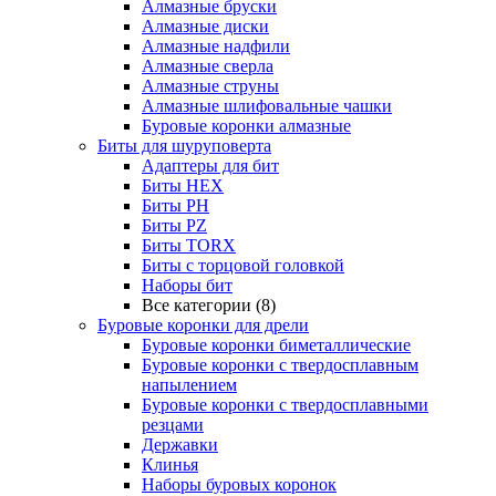
Алмазные бруски
Алмазные диски
Алмазные надфили
Алмазные сверла
Алмазные струны
Алмазные шлифовальные чашки
Буровые коронки алмазные
Биты для шуруповерта
Адаптеры для бит
Биты HEX
Биты PH
Биты PZ
Биты TORX
Биты с торцовой головкой
Наборы бит
Все категории (8)
Буровые коронки для дрели
Буровые коронки биметаллические
Буровые коронки с твердосплавным
напылением
Буровые коронки с твердосплавными
резцами
Державки
Клинья
Наборы буровых коронок