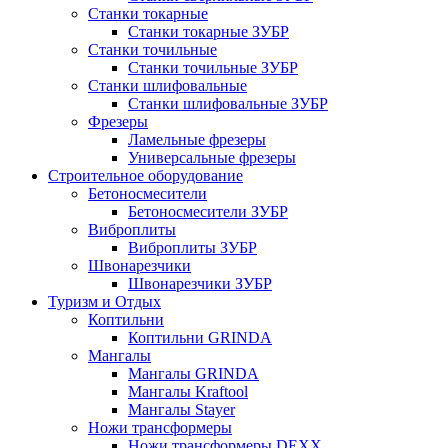
Станки токарные
Станки токарные ЗУБР
Станки точильные
Станки точильные ЗУБР
Станки шлифовальные
Станки шлифовальные ЗУБР
Фрезеры
Ламельные фрезеры
Универсальные фрезеры
Строительное оборудование
Бетоносмесители
Бетоносмесители ЗУБР
Виброплиты
Виброплиты ЗУБР
Швонарезчики
Швонарезчики ЗУБР
Туризм и Отдых
Коптильни
Коптильни GRINDA
Мангалы
Мангалы GRINDA
Мангалы Kraftool
Мангалы Stayer
Ножи трансформеры
Ножи трансформеры DEXX