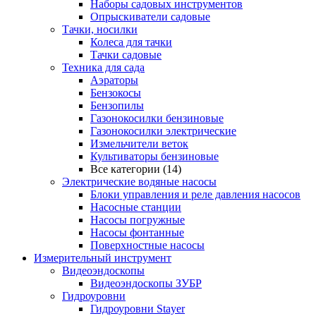
Наборы садовых инструментов
Опрыскиватели садовые
Тачки, носилки
Колеса для тачки
Тачки садовые
Техника для сада
Аэраторы
Бензокосы
Бензопилы
Газонокосилки бензиновые
Газонокосилки электрические
Измельчители веток
Культиваторы бензиновые
Все категории (14)
Электрические водяные насосы
Блоки управления и реле давления насосов
Насосные станции
Насосы погружные
Насосы фонтанные
Поверхностные насосы
Измерительный инструмент
Видеоэндоскопы
Видеоэндоскопы ЗУБР
Гидроуровни
Гидроуровни Stayer