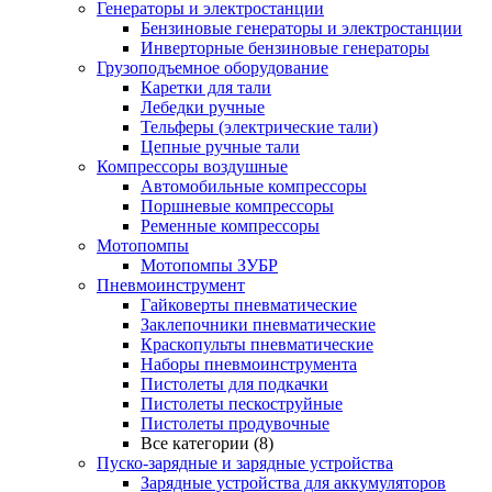
Генераторы и электростанции
Бензиновые генераторы и электростанции
Инверторные бензиновые генераторы
Грузоподъемное оборудование
Каретки для тали
Лебедки ручные
Тельферы (электрические тали)
Цепные ручные тали
Компрессоры воздушные
Автомобильные компрессоры
Поршневые компрессоры
Ременные компрессоры
Мотопомпы
Мотопомпы ЗУБР
Пневмоинструмент
Гайковерты пневматические
Заклепочники пневматические
Краскопульты пневматические
Наборы пневмоинструмента
Пистолеты для подкачки
Пистолеты пескоструйные
Пистолеты продувочные
Все категории (8)
Пуско-зарядные и зарядные устройства
Зарядные устройства для аккумуляторов