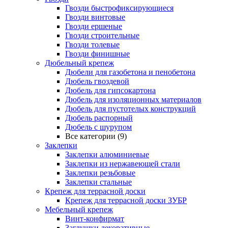
Гвозди быстрофиксирующиеся
Гвозди винтовые
Гвозди ершеные
Гвозди строительные
Гвозди толевые
Гвозди финишные
Дюбельный крепеж
Дюбели для газобетона и пенобетона
Дюбель гвоздевой
Дюбель для гипсокартона
Дюбель для изоляционных материалов
Дюбель для пустотелых конструкций
Дюбель распорный
Дюбель с шурупом
Все категории (9)
Заклепки
Заклепки алюминиевые
Заклепки из нержавеющей стали
Заклепки резьбовые
Заклепки стальные
Крепеж для террасной доски
Крепеж для террасной доски ЗУБР
Мебельный крепеж
Винт-конфирмат
Заглушки декоративные