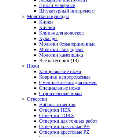
Цикли малярные
Штукатурный инструмент
Молотки и кувалды
Кирки
Киянки
Клинья для молотков
Кувалды
Молотки безынерционные
Молотки гвоздодеры
Молотки каменщика
Все категории (13)
Ножи
Канцелярские ножи
Коврики непрорезаемые
Сменные лезвия для ножей
Специальные ножи
Строительные ножи
Отвертки
Наборы отверток
Отвертки HEX
Отвертки TORX
Отвертки для точных работ
Отвертки крестовые PH
Отвертки крестовые PZ