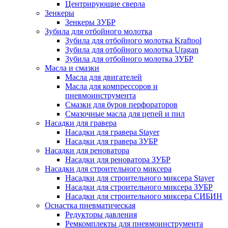
Центрирующие сверла
Зенкеры
Зенкеры ЗУБР
Зубила для отбойного молотка
Зубила для отбойного молотка Kraftool
Зубила для отбойного молотка Uragan
Зубила для отбойного молотка ЗУБР
Масла и смазки
Масла для двигателей
Масла для компрессоров и
пневмоинструмента
Смазки для буров перфораторов
Смазочные масла для цепей и пил
Насадки для гравера
Насадки для гравера Stayer
Насадки для гравера ЗУБР
Насадки для реноватора
Насадки для реноватора ЗУБР
Насадки для строительного миксера
Насадки для строительного миксера Stayer
Насадки для строительного миксера ЗУБР
Насадки для строительного миксера СИБИН
Оснастка пневматическая
Редукторы давления
Ремкомплекты для пневмоинструмента