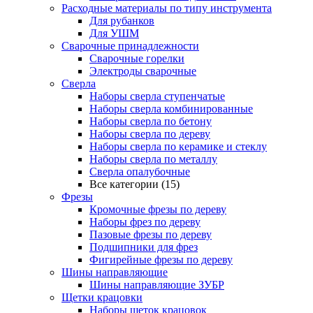
Расходные материалы по типу инструмента
Для рубанков
Для УШМ
Сварочные принадлежности
Сварочные горелки
Электроды сварочные
Сверла
Наборы cверла ступенчатые
Наборы сверла комбинированные
Наборы сверла по бетону
Наборы сверла по дереву
Наборы сверла по керамике и стеклу
Наборы сверла по металлу
Сверла опалубочные
Все категории (15)
Фрезы
Кромочные фрезы по дереву
Наборы фрез по дереву
Пазовые фрезы по дереву
Подшипники для фрез
Фигирейные фрезы по дереву
Шины направляющие
Шины направляющие ЗУБР
Щетки крацовки
Наборы щеток крацовок