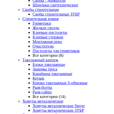
Скобы - держатели
Шпильки сантехнические
Скобы строительные
Скобы строительные ЗУБР
Строительная химия
Герметики
Жидкие гвозди
Клеевые пистолеты
Клеевые стержни
Монтажная пена
Очистители
Пистолеты для герметиков
Все категории (8)
Такелажный крепеж
Блоки такелажные
Зажимы троса
Карабины такелажные
Коуши
Крюки такелажные S-образные
Рым-болты
Рым-гайки
Все категории (14)
Хомуты металлические
Хомуты металлические Stayer
Хомуты металлические ЗУБР