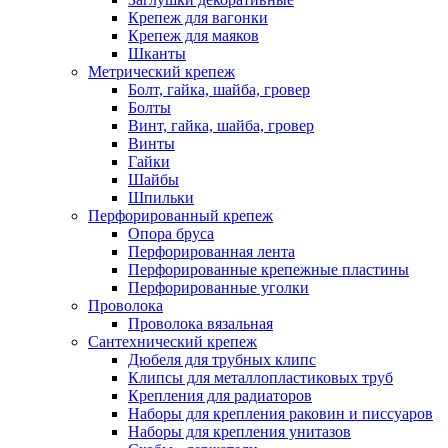
Крепеж для вагонки
Крепеж для маяков
Шканты
Метрический крепеж
Болт, гайка, шайба, гровер
Болты
Винт, гайка, шайба, гровер
Винты
Гайки
Шайбы
Шпильки
Перфорированный крепеж
Опора бруса
Перфорированная лента
Перфорированные крепежные пластины
Перфорированные уголки
Проволока
Проволока вязальная
Сантехнический крепеж
Дюбеля для трубных клипс
Клипсы для металлопластиковых труб
Крепления для радиаторов
Наборы для крепления раковин и писсуаров
Наборы для крепления унитазов