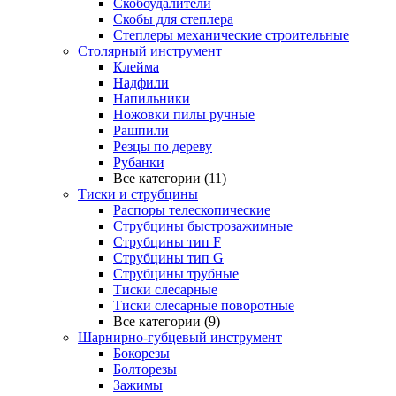
Скобоудалители
Скобы для степлера
Степлеры механические строительные
Столярный инструмент
Клейма
Надфили
Напильники
Ножовки пилы ручные
Рашпили
Резцы по дереву
Рубанки
Все категории (11)
Тиски и струбцины
Распоры телескопические
Струбцины быстрозажимные
Струбцины тип F
Струбцины тип G
Струбцины трубные
Тиски слесарные
Тиски слесарные поворотные
Все категории (9)
Шарнирно-губцевый инструмент
Бокорезы
Болторезы
Зажимы