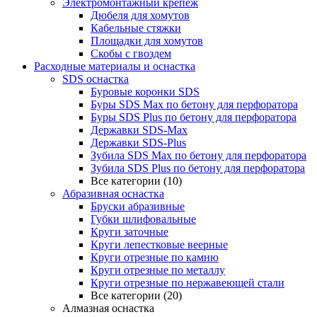
Электромонтажный крепеж
Дюбеля для хомутов
Кабельные стяжки
Площадки для хомутов
Скобы с гвоздем
Расходные материалы и оснастка
SDS оснастка
Буровые коронки SDS
Буры SDS Max по бетону для перфоратора
Буры SDS Plus по бетону для перфоратора
Державки SDS-Max
Державки SDS-Plus
Зубила SDS Mах по бетону для перфоратора
Зубила SDS Plus по бетону для перфоратора
Все категории (10)
Абразивная оснастка
Бруски абразивные
Губки шлифовальные
Круги заточные
Круги лепестковые веерные
Круги отрезные по камню
Круги отрезные по металлу
Круги отрезные по нержавеющей стали
Все категории (20)
Алмазная оснастка