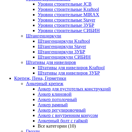
Уровни строительные JCB
Уровни строительные Kraftool
Уровни строительные MIRAX
Уровни строительные Stayer
Уровни строительные ЗУБР
Уровни строительные СИБИН
Штангенциркули
Штангенциркули Kraftool
Штангенциркули Stayer
Штангенциркули ЗУБР
Штангенциркули СИБИН
Штативы для нивелиров
Штативы для нивелиров Kraftool
Штативы для нивелиров ЗУБР
Крепеж, Пена, Герметики
Анкерный крепеж
Анкер для пустотелых конструкций
Анкер клиновой
Анкер потолочный
Анкер рамный
Анкер регулировочный
Анкер с внутренним конусом
Анкерный болт с гайкой
Все категории (10)
Гвозди