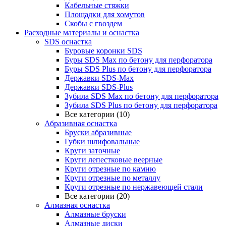
Кабельные стяжки
Площадки для хомутов
Скобы с гвоздем
Расходные материалы и оснастка
SDS оснастка
Буровые коронки SDS
Буры SDS Max по бетону для перфоратора
Буры SDS Plus по бетону для перфоратора
Державки SDS-Max
Державки SDS-Plus
Зубила SDS Mах по бетону для перфоратора
Зубила SDS Plus по бетону для перфоратора
Все категории (10)
Абразивная оснастка
Бруски абразивные
Губки шлифовальные
Круги заточные
Круги лепестковые веерные
Круги отрезные по камню
Круги отрезные по металлу
Круги отрезные по нержавеющей стали
Все категории (20)
Алмазная оснастка
Алмазные бруски
Алмазные диски