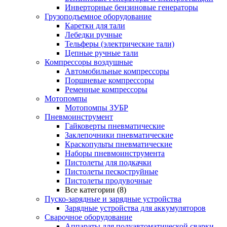
Инверторные бензиновые генераторы
Грузоподъемное оборудование
Каретки для тали
Лебедки ручные
Тельферы (электрические тали)
Цепные ручные тали
Компрессоры воздушные
Автомобильные компрессоры
Поршневые компрессоры
Ременные компрессоры
Мотопомпы
Мотопомпы ЗУБР
Пневмоинструмент
Гайковерты пневматические
Заклепочники пневматические
Краскопульты пневматические
Наборы пневмоинструмента
Пистолеты для подкачки
Пистолеты пескоструйные
Пистолеты продувочные
Все категории (8)
Пуско-зарядные и зарядные устройства
Зарядные устройства для аккумуляторов
Сварочное оборудование
Аппараты для полуавтоматической сварки