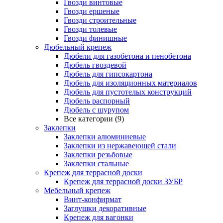
Гвозди винтовые
Гвозди ершеные
Гвозди строительные
Гвозди толевые
Гвозди финишные
Дюбельный крепеж
Дюбели для газобетона и пенобетона
Дюбель гвоздевой
Дюбель для гипсокартона
Дюбель для изоляционных материалов
Дюбель для пустотелых конструкций
Дюбель распорный
Дюбель с шурупом
Все категории (9)
Заклепки
Заклепки алюминиевые
Заклепки из нержавеющей стали
Заклепки резьбовые
Заклепки стальные
Крепеж для террасной доски
Крепеж для террасной доски ЗУБР
Мебельный крепеж
Винт-конфирмат
Заглушки декоративные
Крепеж для вагонки