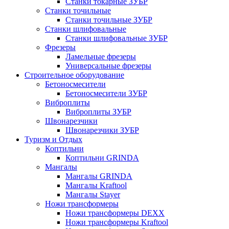
Станки токарные ЗУБР
Станки точильные
Станки точильные ЗУБР
Станки шлифовальные
Станки шлифовальные ЗУБР
Фрезеры
Ламельные фрезеры
Универсальные фрезеры
Строительное оборудование
Бетоносмесители
Бетоносмесители ЗУБР
Виброплиты
Виброплиты ЗУБР
Швонарезчики
Швонарезчики ЗУБР
Туризм и Отдых
Коптильни
Коптильни GRINDA
Мангалы
Мангалы GRINDA
Мангалы Kraftool
Мангалы Stayer
Ножи трансформеры
Ножи трансформеры DEXX
Ножи трансформеры Kraftool