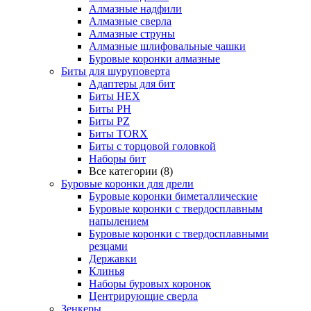
Алмазные надфили
Алмазные сверла
Алмазные струны
Алмазные шлифовальные чашки
Буровые коронки алмазные
Биты для шуруповерта
Адаптеры для бит
Биты HEX
Биты PH
Биты PZ
Биты TORX
Биты с торцовой головкой
Наборы бит
Все категории (8)
Буровые коронки для дрели
Буровые коронки биметаллические
Буровые коронки с твердосплавным
напылением
Буровые коронки с твердосплавными
резцами
Державки
Клинья
Наборы буровых коронок
Центрирующие сверла
Зенкеры