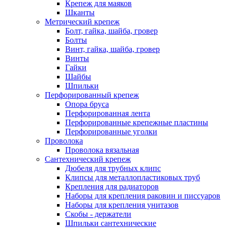
Крепеж для маяков
Шканты
Метрический крепеж
Болт, гайка, шайба, гровер
Болты
Винт, гайка, шайба, гровер
Винты
Гайки
Шайбы
Шпильки
Перфорированный крепеж
Опора бруса
Перфорированная лента
Перфорированные крепежные пластины
Перфорированные уголки
Проволока
Проволока вязальная
Сантехнический крепеж
Дюбеля для трубных клипс
Клипсы для металлопластиковых труб
Крепления для радиаторов
Наборы для крепления раковин и писсуаров
Наборы для крепления унитазов
Скобы - держатели
Шпильки сантехнические