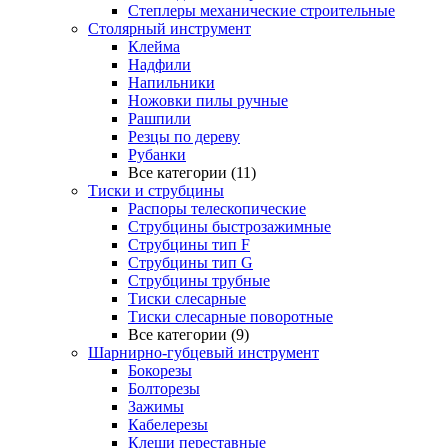
Степлеры механические строительные
Столярный инструмент
Клейма
Надфили
Напильники
Ножовки пилы ручные
Рашпили
Резцы по дереву
Рубанки
Все категории (11)
Тиски и струбцины
Распоры телескопические
Струбцины быстрозажимные
Струбцины тип F
Струбцины тип G
Струбцины трубные
Тиски слесарные
Тиски слесарные поворотные
Все категории (9)
Шарнирно-губцевый инструмент
Бокорезы
Болторезы
Зажимы
Кабелерезы
Клещи переставные