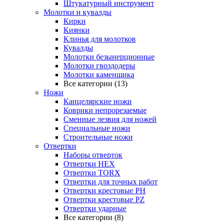
Штукатурный инструмент
Молотки и кувалды
Кирки
Киянки
Клинья для молотков
Кувалды
Молотки безынерционные
Молотки гвоздодеры
Молотки каменщика
Все категории (13)
Ножи
Канцелярские ножи
Коврики непрорезаемые
Сменные лезвия для ножей
Специальные ножи
Строительные ножи
Отвертки
Наборы отверток
Отвертки HEX
Отвертки TORX
Отвертки для точных работ
Отвертки крестовые PH
Отвертки крестовые PZ
Отвертки ударные
Все категории (8)