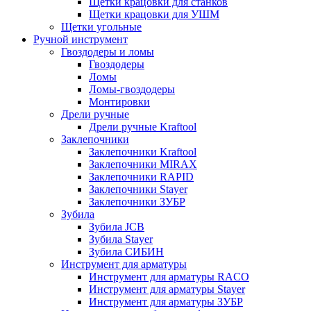
Щетки крацовки для станков
Щетки крацовки для УШМ
Щетки угольные
Ручной инструмент
Гвоздодеры и ломы
Гвоздодеры
Ломы
Ломы-гвоздодеры
Монтировки
Дрели ручные
Дрели ручные Kraftool
Заклепочники
Заклепочники Kraftool
Заклепочники MIRAX
Заклепочники RAPID
Заклепочники Stayer
Заклепочники ЗУБР
Зубила
Зубила JCB
Зубила Stayer
Зубила СИБИН
Инструмент для арматуры
Инструмент для арматуры RACO
Инструмент для арматуры Stayer
Инструмент для арматуры ЗУБР