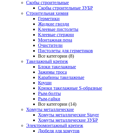
Скобы строительные
Скобы строительные ЗУБР
Строительная химия
Герметики
Жидкие гвозди
Клеевые пистолеты
Клеевые стержни
Монтажная пена
Очистители
Пистолеты для герметиков
Все категории (8)
Такелажный крепеж
Блоки такелажные
Зажимы троса
Карабины такелажные
Коуши
Крюки такелажные S-образные
Рым-болты
Рым-гайки
Все категории (14)
Хомуты металлические
Хомуты металлические Stayer
Хомуты металлические ЗУБР
Электромонтажный крепеж
Дюбеля для хомутов