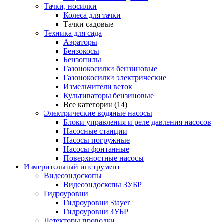
Тачки, носилки
Колеса для тачки
Тачки садовые
Техника для сада
Аэраторы
Бензокосы
Бензопилы
Газонокосилки бензиновые
Газонокосилки электрические
Измельчители веток
Культиваторы бензиновые
Все категории (14)
Электрические водяные насосы
Блоки управления и реле давления насосов
Насосные станции
Насосы погружные
Насосы фонтанные
Поверхностные насосы
Измерительный инструмент
Видеоэндоскопы
Видеоэндоскопы ЗУБР
Гидроуровни
Гидроуровни Stayer
Гидроуровни ЗУБР
Детекторы проводки