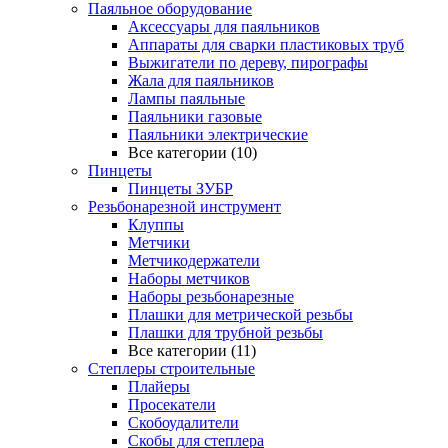
Паяльное оборудование
Аксессуары для паяльников
Аппараты для сварки пластиковых труб
Выжигатели по дереву, пирографы
Жала для паяльников
Лампы паяльные
Паяльники газовые
Паяльники электрические
Все категории (10)
Пинцеты
Пинцеты ЗУБР
Резьбонарезной инструмент
Клуппы
Метчики
Метчикодержатели
Наборы метчиков
Наборы резьбонарезные
Плашки для метрической резьбы
Плашки для трубной резьбы
Все категории (11)
Степлеры строительные
Плайеры
Просекатели
Скобоудалители
Скобы для степлера