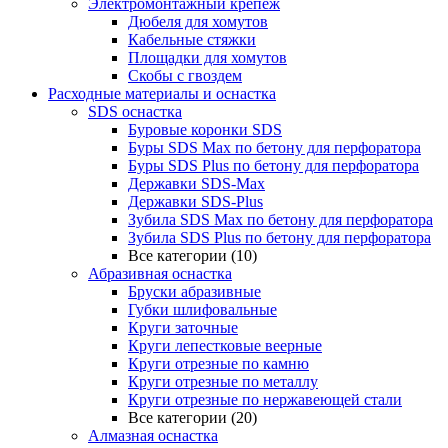
Электромонтажный крепеж
Дюбеля для хомутов
Кабельные стяжки
Площадки для хомутов
Скобы с гвоздем
Расходные материалы и оснастка
SDS оснастка
Буровые коронки SDS
Буры SDS Max по бетону для перфоратора
Буры SDS Plus по бетону для перфоратора
Державки SDS-Max
Державки SDS-Plus
Зубила SDS Mах по бетону для перфоратора
Зубила SDS Plus по бетону для перфоратора
Все категории (10)
Абразивная оснастка
Бруски абразивные
Губки шлифовальные
Круги заточные
Круги лепестковые веерные
Круги отрезные по камню
Круги отрезные по металлу
Круги отрезные по нержавеющей стали
Все категории (20)
Алмазная оснастка