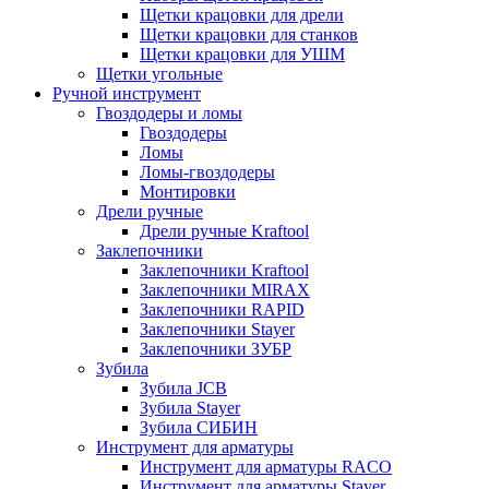
Щетки крацовки для дрели
Щетки крацовки для станков
Щетки крацовки для УШМ
Щетки угольные
Ручной инструмент
Гвоздодеры и ломы
Гвоздодеры
Ломы
Ломы-гвоздодеры
Монтировки
Дрели ручные
Дрели ручные Kraftool
Заклепочники
Заклепочники Kraftool
Заклепочники MIRAX
Заклепочники RAPID
Заклепочники Stayer
Заклепочники ЗУБР
Зубила
Зубила JCB
Зубила Stayer
Зубила СИБИН
Инструмент для арматуры
Инструмент для арматуры RACO
Инструмент для арматуры Stayer