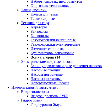
Наборы садовых инструментов
Опрыскиватели садовые
Тачки, носилки
Колеса для тачки
Тачки садовые
Техника для сада
Аэраторы
Бензокосы
Бензопилы
Газонокосилки бензиновые
Газонокосилки электрические
Измельчители веток
Культиваторы бензиновые
Все категории (14)
Электрические водяные насосы
Блоки управления и реле давления насосов
Насосные станции
Насосы погружные
Насосы фонтанные
Поверхностные насосы
Измерительный инструмент
Видеоэндоскопы
Видеоэндоскопы ЗУБР
Гидроуровни
Гидроуровни Stayer