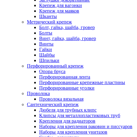
Крепеж для вагонки
Крепеж для маяков
Шканты
Метрический крепеж
Болт, гайка, шайба, гровер
Болты
Винт, гайка, шайба, гровер
Винты
Гайки
Шайбы
Шпильки
Перфорированный крепеж
Опора бруса
Перфорированная лента
Перфорированные крепежные пластины
Перфорированные уголки
Проволока
Проволока вязальная
Сантехнический крепеж
Дюбеля для трубных клипс
Клипсы для металлопластиковых труб
Крепления для радиаторов
Наборы для крепления раковин и писсуаров
Наборы для крепления унитазов