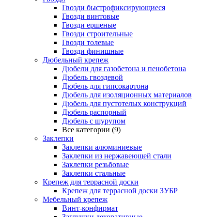
Гвозди быстрофиксирующиеся
Гвозди винтовые
Гвозди ершеные
Гвозди строительные
Гвозди толевые
Гвозди финишные
Дюбельный крепеж
Дюбели для газобетона и пенобетона
Дюбель гвоздевой
Дюбель для гипсокартона
Дюбель для изоляционных материалов
Дюбель для пустотелых конструкций
Дюбель распорный
Дюбель с шурупом
Все категории (9)
Заклепки
Заклепки алюминиевые
Заклепки из нержавеющей стали
Заклепки резьбовые
Заклепки стальные
Крепеж для террасной доски
Крепеж для террасной доски ЗУБР
Мебельный крепеж
Винт-конфирмат
Заглушки декоративные