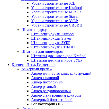
Уровни строительные JCB
Уровни строительные Kraftool
Уровни строительные MIRAX
Уровни строительные Stayer
Уровни строительные ЗУБР
Уровни строительные СИБИН
Штангенциркули
Штангенциркули Kraftool
Штангенциркули Stayer
Штангенциркули ЗУБР
Штангенциркули СИБИН
Штативы для нивелиров
Штативы для нивелиров Kraftool
Штативы для нивелиров ЗУБР
Крепеж, Пена, Герметики
Анкерный крепеж
Анкер для пустотелых конструкций
Анкер клиновой
Анкер потолочный
Анкер рамный
Анкер регулировочный
Анкер с внутренним конусом
Анкерный болт с гайкой
Все категории (10)
Гвозди