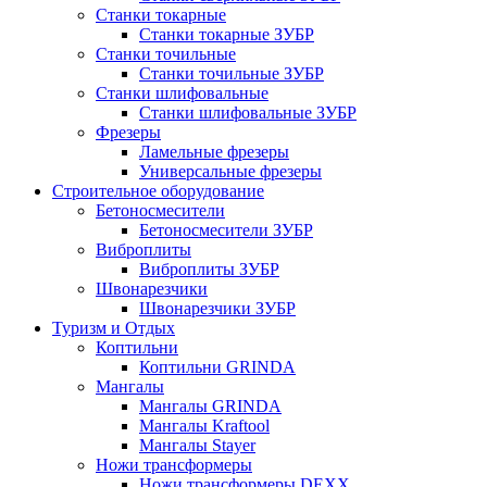
Станки токарные
Станки токарные ЗУБР
Станки точильные
Станки точильные ЗУБР
Станки шлифовальные
Станки шлифовальные ЗУБР
Фрезеры
Ламельные фрезеры
Универсальные фрезеры
Строительное оборудование
Бетоносмесители
Бетоносмесители ЗУБР
Виброплиты
Виброплиты ЗУБР
Швонарезчики
Швонарезчики ЗУБР
Туризм и Отдых
Коптильни
Коптильни GRINDA
Мангалы
Мангалы GRINDA
Мангалы Kraftool
Мангалы Stayer
Ножи трансформеры
Ножи трансформеры DEXX