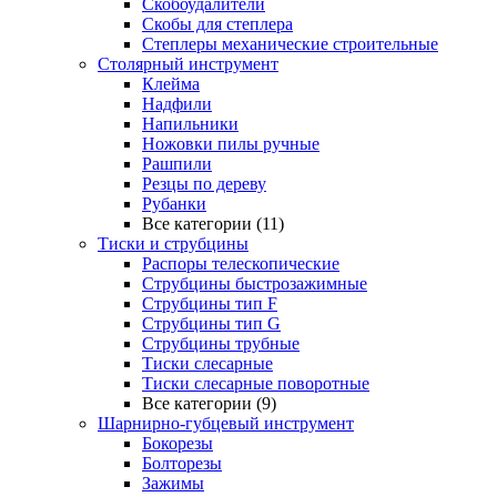
Скобоудалители
Скобы для степлера
Степлеры механические строительные
Столярный инструмент
Клейма
Надфили
Напильники
Ножовки пилы ручные
Рашпили
Резцы по дереву
Рубанки
Все категории (11)
Тиски и струбцины
Распоры телескопические
Струбцины быстрозажимные
Струбцины тип F
Струбцины тип G
Струбцины трубные
Тиски слесарные
Тиски слесарные поворотные
Все категории (9)
Шарнирно-губцевый инструмент
Бокорезы
Болторезы
Зажимы