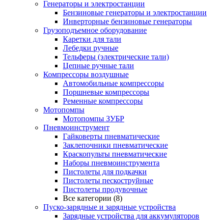
Генераторы и электростанции
Бензиновые генераторы и электростанции
Инверторные бензиновые генераторы
Грузоподъемное оборудование
Каретки для тали
Лебедки ручные
Тельферы (электрические тали)
Цепные ручные тали
Компрессоры воздушные
Автомобильные компрессоры
Поршневые компрессоры
Ременные компрессоры
Мотопомпы
Мотопомпы ЗУБР
Пневмоинструмент
Гайковерты пневматические
Заклепочники пневматические
Краскопульты пневматические
Наборы пневмоинструмента
Пистолеты для подкачки
Пистолеты пескоструйные
Пистолеты продувочные
Все категории (8)
Пуско-зарядные и зарядные устройства
Зарядные устройства для аккумуляторов