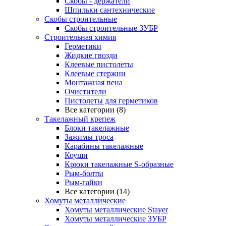
Скобы - держатели
Шпильки сантехнические
Скобы строительные
Скобы строительные ЗУБР
Строительная химия
Герметики
Жидкие гвозди
Клеевые пистолеты
Клеевые стержни
Монтажная пена
Очистители
Пистолеты для герметиков
Все категории (8)
Такелажный крепеж
Блоки такелажные
Зажимы троса
Карабины такелажные
Коуши
Крюки такелажные S-образные
Рым-болты
Рым-гайки
Все категории (14)
Хомуты металлические
Хомуты металлические Stayer
Хомуты металлические ЗУБР