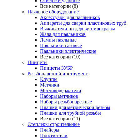
Отвертки ударные
Все категории (8)
Паяльное оборудование
Аксессуары для паяльников
Аппараты для сварки пластиковых труб
Выжигатели по дереву, пирографы
Жала для паяльников
Лампы паяльные
Паяльники газовые
Паяльники электрические
Все категории (10)
Пинцеты
Пинцеты ЗУБР
Резьбонарезной инструмент
Клуппы
Метчики
Метчикодержатели
Наборы метчиков
Наборы резьбонарезные
Плашки для метрической резьбы
Плашки для трубной резьбы
Все категории (11)
Степлеры строительные
Плайеры
Просекатели