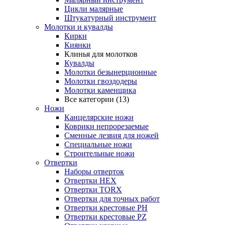
Цикли малярные
Штукатурный инструмент
Молотки и кувалды
Кирки
Киянки
Клинья для молотков
Кувалды
Молотки безынерционные
Молотки гвоздодеры
Молотки каменщика
Все категории (13)
Ножи
Канцелярские ножи
Коврики непрорезаемые
Сменные лезвия для ножей
Специальные ножи
Строительные ножи
Отвертки
Наборы отверток
Отвертки HEX
Отвертки TORX
Отвертки для точных работ
Отвертки крестовые PH
Отвертки крестовые PZ