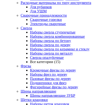
Расходные материалы по типу инструмента
Для рубанков
Для УШМ
Сварочные принадлежности
Сварочные горелки
Электроды сварочные
Сверла
Наборы cверла ступенчатые
Наборы сверла комбинированные
Наборы сверла по бетону
Наборы сверла по дереву
Наборы сверла по керамике и стеклу
Наборы сверла по металлу
Сверла опалубочные
Все категории (15)
Фрезы
Кромочные фрезы по дереву
Наборы фрез по дереву
Пазовые фрезы по дереву
Подшипники для фрез
Фигирейные фрезы по дереву
Шины направляющие
Шины направляющие ЗУБР
Щетки крацовки
Наборы щеток крацовок