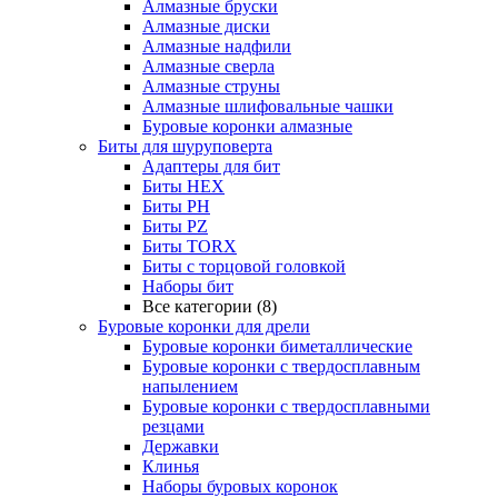
Алмазные бруски
Алмазные диски
Алмазные надфили
Алмазные сверла
Алмазные струны
Алмазные шлифовальные чашки
Буровые коронки алмазные
Биты для шуруповерта
Адаптеры для бит
Биты HEX
Биты PH
Биты PZ
Биты TORX
Биты с торцовой головкой
Наборы бит
Все категории (8)
Буровые коронки для дрели
Буровые коронки биметаллические
Буровые коронки с твердосплавным
напылением
Буровые коронки с твердосплавными
резцами
Державки
Клинья
Наборы буровых коронок