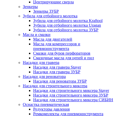
Центрирующие сверла
Зенкеры
Зенкеры ЗУБР
Зубила для отбойного молотка
Зубила для отбойного молотка Kraftool
Зубила для отбойного молотка Uragan
Зубила для отбойного молотка ЗУБР
Масла и смазки
Масла для двигателей
Масла для компрессоров и
пневмоинструмента
Смазки для буров перфораторов
Смазочные масла для цепей и пил
Насадки для гравера
Насадки для гравера Stayer
Насадки для гравера ЗУБР
Насадки для реноватора
Насадки для реноватора ЗУБР
Насадки для строительного миксера
Насадки для строительного миксера Stayer
Насадки для строительного миксера ЗУБР
Насадки для строительного миксера СИБИН
Оснастка пневматическая
Редукторы давления
Ремкомплекты для пневмоинструмента