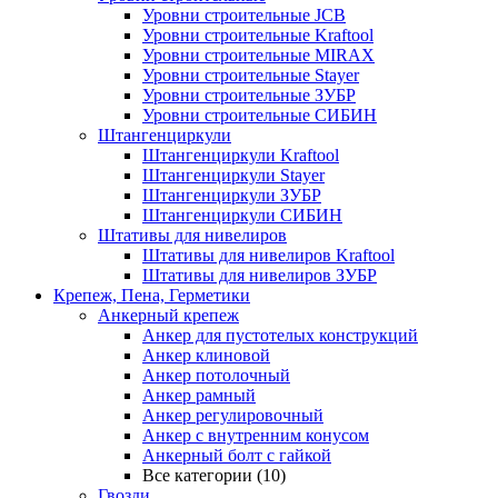
Уровни строительные JCB
Уровни строительные Kraftool
Уровни строительные MIRAX
Уровни строительные Stayer
Уровни строительные ЗУБР
Уровни строительные СИБИН
Штангенциркули
Штангенциркули Kraftool
Штангенциркули Stayer
Штангенциркули ЗУБР
Штангенциркули СИБИН
Штативы для нивелиров
Штативы для нивелиров Kraftool
Штативы для нивелиров ЗУБР
Крепеж, Пена, Герметики
Анкерный крепеж
Анкер для пустотелых конструкций
Анкер клиновой
Анкер потолочный
Анкер рамный
Анкер регулировочный
Анкер с внутренним конусом
Анкерный болт с гайкой
Все категории (10)
Гвозди