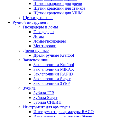
Щетки крацовки для дрели
Щетки крацовки для станков
Щетки крацовки для УШМ
Щетки угольные
Ручной инструмент
Гвоздодеры и ломы
Гвоздодеры
Ломы
Ломы-гвоздодеры
Монтировки
Дрели ручные
Дрели ручные Kraftool
Заклепочники
Заклепочники Kraftool
Заклепочники MIRAX
Заклепочники RAPID
Заклепочники Stayer
Заклепочники ЗУБР
Зубила
Зубила JCB
Зубила Stayer
Зубила СИБИН
Инструмент для арматуры
Инструмент для арматуры RACO
Инструмент для арматуры Stayer