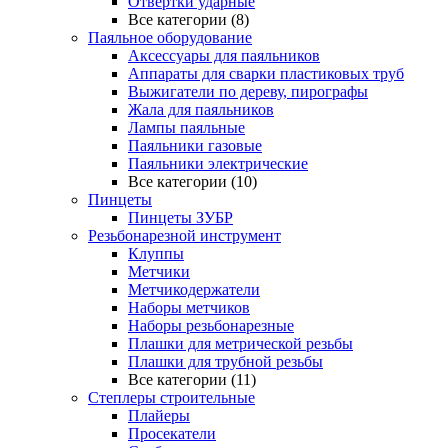
Отвертки ударные
Все категории (8)
Паяльное оборудование
Аксессуары для паяльников
Аппараты для сварки пластиковых труб
Выжигатели по дереву, пирографы
Жала для паяльников
Лампы паяльные
Паяльники газовые
Паяльники электрические
Все категории (10)
Пинцеты
Пинцеты ЗУБР
Резьбонарезной инструмент
Клуппы
Метчики
Метчикодержатели
Наборы метчиков
Наборы резьбонарезные
Плашки для метрической резьбы
Плашки для трубной резьбы
Все категории (11)
Степлеры строительные
Плайеры
Просекатели