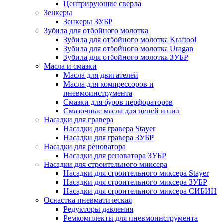
Центрирующие сверла
Зенкеры
Зенкеры ЗУБР
Зубила для отбойного молотка
Зубила для отбойного молотка Kraftool
Зубила для отбойного молотка Uragan
Зубила для отбойного молотка ЗУБР
Масла и смазки
Масла для двигателей
Масла для компрессоров и
пневмоинструмента
Смазки для буров перфораторов
Смазочные масла для цепей и пил
Насадки для гравера
Насадки для гравера Stayer
Насадки для гравера ЗУБР
Насадки для реноватора
Насадки для реноватора ЗУБР
Насадки для строительного миксера
Насадки для строительного миксера Stayer
Насадки для строительного миксера ЗУБР
Насадки для строительного миксера СИБИН
Оснастка пневматическая
Редукторы давления
Ремкомплекты для пневмоинструмента