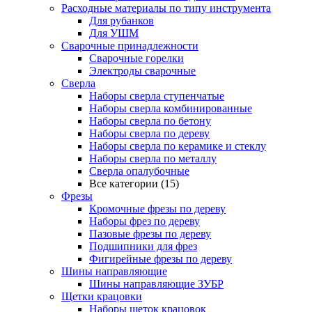
Расходные материалы по типу инструмента
Для рубанков
Для УШМ
Сварочные принадлежности
Сварочные горелки
Электроды сварочные
Сверла
Наборы cверла ступенчатые
Наборы сверла комбинированные
Наборы сверла по бетону
Наборы сверла по дереву
Наборы сверла по керамике и стеклу
Наборы сверла по металлу
Сверла опалубочные
Все категории (15)
Фрезы
Кромочные фрезы по дереву
Наборы фрез по дереву
Пазовые фрезы по дереву
Подшипники для фрез
Фигирейные фрезы по дереву
Шины направляющие
Шины направляющие ЗУБР
Щетки крацовки
Наборы щеток крацовок