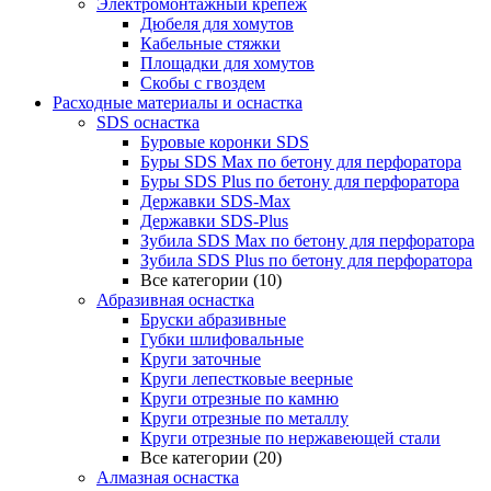
Электромонтажный крепеж
Дюбеля для хомутов
Кабельные стяжки
Площадки для хомутов
Скобы с гвоздем
Расходные материалы и оснастка
SDS оснастка
Буровые коронки SDS
Буры SDS Max по бетону для перфоратора
Буры SDS Plus по бетону для перфоратора
Державки SDS-Max
Державки SDS-Plus
Зубила SDS Mах по бетону для перфоратора
Зубила SDS Plus по бетону для перфоратора
Все категории (10)
Абразивная оснастка
Бруски абразивные
Губки шлифовальные
Круги заточные
Круги лепестковые веерные
Круги отрезные по камню
Круги отрезные по металлу
Круги отрезные по нержавеющей стали
Все категории (20)
Алмазная оснастка