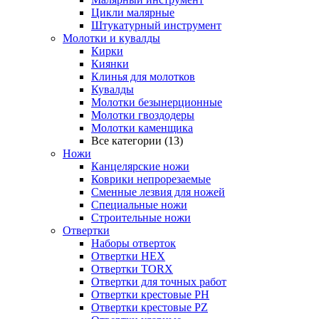
Цикли малярные
Штукатурный инструмент
Молотки и кувалды
Кирки
Киянки
Клинья для молотков
Кувалды
Молотки безынерционные
Молотки гвоздодеры
Молотки каменщика
Все категории (13)
Ножи
Канцелярские ножи
Коврики непрорезаемые
Сменные лезвия для ножей
Специальные ножи
Строительные ножи
Отвертки
Наборы отверток
Отвертки HEX
Отвертки TORX
Отвертки для точных работ
Отвертки крестовые PH
Отвертки крестовые PZ