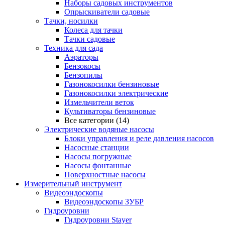
Наборы садовых инструментов
Опрыскиватели садовые
Тачки, носилки
Колеса для тачки
Тачки садовые
Техника для сада
Аэраторы
Бензокосы
Бензопилы
Газонокосилки бензиновые
Газонокосилки электрические
Измельчители веток
Культиваторы бензиновые
Все категории (14)
Электрические водяные насосы
Блоки управления и реле давления насосов
Насосные станции
Насосы погружные
Насосы фонтанные
Поверхностные насосы
Измерительный инструмент
Видеоэндоскопы
Видеоэндоскопы ЗУБР
Гидроуровни
Гидроуровни Stayer