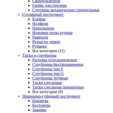
Скобоудалители
Скобы для степлера
Степлеры механические строительные
Столярный инструмент
Клейма
Надфили
Напильники
Ножовки пилы ручные
Рашпили
Резцы по дереву
Рубанки
Все категории (11)
Тиски и струбцины
Распоры телескопические
Струбцины быстрозажимные
Струбцины тип F
Струбцины тип G
Струбцины трубные
Тиски слесарные
Тиски слесарные поворотные
Все категории (9)
Шарнирно-губцевый инструмент
Бокорезы
Болторезы
Зажимы