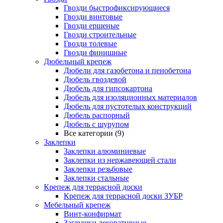
Гвозди быстрофиксирующиеся
Гвозди винтовые
Гвозди ершеные
Гвозди строительные
Гвозди толевые
Гвозди финишные
Дюбельный крепеж
Дюбели для газобетона и пенобетона
Дюбель гвоздевой
Дюбель для гипсокартона
Дюбель для изоляционных материалов
Дюбель для пустотелых конструкций
Дюбель распорный
Дюбель с шурупом
Все категории (9)
Заклепки
Заклепки алюминиевые
Заклепки из нержавеющей стали
Заклепки резьбовые
Заклепки стальные
Крепеж для террасной доски
Крепеж для террасной доски ЗУБР
Мебельный крепеж
Винт-конфирмат
Заглушки декоративные