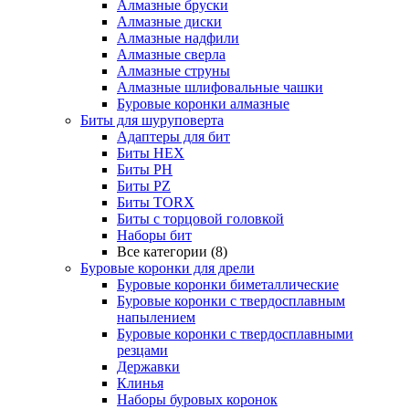
Алмазные бруски
Алмазные диски
Алмазные надфили
Алмазные сверла
Алмазные струны
Алмазные шлифовальные чашки
Буровые коронки алмазные
Биты для шуруповерта
Адаптеры для бит
Биты HEX
Биты PH
Биты PZ
Биты TORX
Биты с торцовой головкой
Наборы бит
Все категории (8)
Буровые коронки для дрели
Буровые коронки биметаллические
Буровые коронки с твердосплавным
напылением
Буровые коронки с твердосплавными
резцами
Державки
Клинья
Наборы буровых коронок