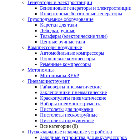
Генераторы и электростанции
Бензиновые генераторы и электростанции
Инверторные бензиновые генераторы
Грузоподъемное оборудование
Каретки для тали
Лебедки ручные
Тельферы (электрические тали)
Цепные ручные тали
Компрессоры воздушные
Автомобильные компрессоры
Поршневые компрессоры
Ременные компрессоры
Мотопомпы
Мотопомпы ЗУБР
Пневмоинструмент
Гайковерты пневматические
Заклепочники пневматические
Краскопульты пневматические
Наборы пневмоинструмента
Пистолеты для подкачки
Пистолеты пескоструйные
Пистолеты продувочные
Все категории (8)
Пуско-зарядные и зарядные устройства
Зарядные устройства для аккумуляторов