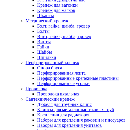
Крепеж для вагонки
Крепеж для маяков
Шканты
Метрический крепеж
Болт, гайка, шайба, гровер
Болты
Винт, гайка, шайба, гровер
Винты
Гайки
Шайбы
Шпильки
Перфорированный крепеж
Опора бруса
Перфорированная лента
Перфорированные крепежные пластины
Перфорированные уголки
Проволока
Проволока вязальная
Сантехнический крепеж
Дюбеля для трубных клипс
Клипсы для металлопластиковых труб
Крепления для радиаторов
Наборы для крепления раковин и писсуаров
Наборы для крепления унитазов