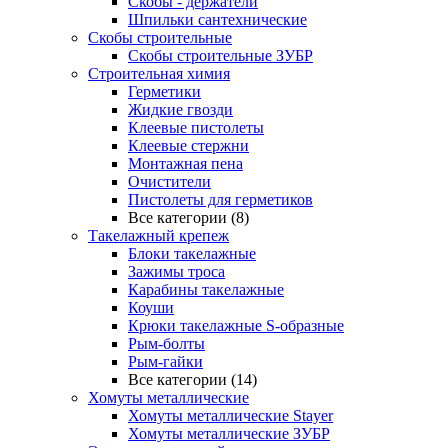
Скобы - держатели
Шпильки сантехнические
Скобы строительные
Скобы строительные ЗУБР
Строительная химия
Герметики
Жидкие гвозди
Клеевые пистолеты
Клеевые стержни
Монтажная пена
Очистители
Пистолеты для герметиков
Все категории (8)
Такелажный крепеж
Блоки такелажные
Зажимы троса
Карабины такелажные
Коуши
Крюки такелажные S-образные
Рым-болты
Рым-гайки
Все категории (14)
Хомуты металлические
Хомуты металлические Stayer
Хомуты металлические ЗУБР