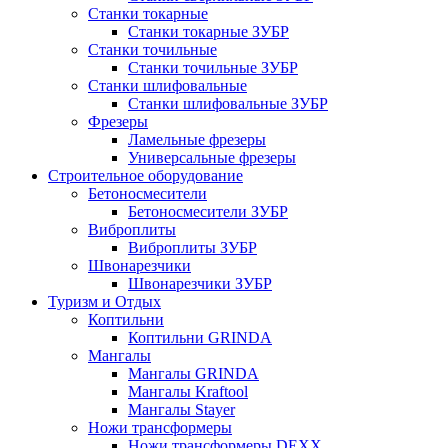
Станки токарные
Станки токарные ЗУБР
Станки точильные
Станки точильные ЗУБР
Станки шлифовальные
Станки шлифовальные ЗУБР
Фрезеры
Ламельные фрезеры
Универсальные фрезеры
Строительное оборудование
Бетоносмесители
Бетоносмесители ЗУБР
Виброплиты
Виброплиты ЗУБР
Швонарезчики
Швонарезчики ЗУБР
Туризм и Отдых
Коптильни
Коптильни GRINDA
Мангалы
Мангалы GRINDA
Мангалы Kraftool
Мангалы Stayer
Ножи трансформеры
Ножи трансформеры DEXX