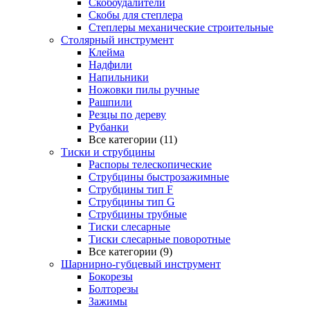
Скобоудалители
Скобы для степлера
Степлеры механические строительные
Столярный инструмент
Клейма
Надфили
Напильники
Ножовки пилы ручные
Рашпили
Резцы по дереву
Рубанки
Все категории (11)
Тиски и струбцины
Распоры телескопические
Струбцины быстрозажимные
Струбцины тип F
Струбцины тип G
Струбцины трубные
Тиски слесарные
Тиски слесарные поворотные
Все категории (9)
Шарнирно-губцевый инструмент
Бокорезы
Болторезы
Зажимы