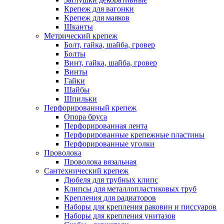
Крепеж для вагонки
Крепеж для маяков
Шканты
Метрический крепеж
Болт, гайка, шайба, гровер
Болты
Винт, гайка, шайба, гровер
Винты
Гайки
Шайбы
Шпильки
Перфорированный крепеж
Опора бруса
Перфорированная лента
Перфорированные крепежные пластины
Перфорированные уголки
Проволока
Проволока вязальная
Сантехнический крепеж
Дюбеля для трубных клипс
Клипсы для металлопластиковых труб
Крепления для радиаторов
Наборы для крепления раковин и писсуаров
Наборы для крепления унитазов