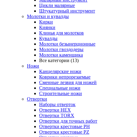
Цикли малярные
Штукатурный инструмент
Молотки и кувалды
Кирки
Киянки
Клинья для молотков
Кувалды
Молотки безынерционные
Молотки гвоздодеры
Молотки каменщика
Все категории (13)
Ножи
Канцелярские ножи
Коврики непрорезаемые
Сменные лезвия для ножей
Специальные ножи
Строительные ножи
Отвертки
Наборы отверток
Отвертки HEX
Отвертки TORX
Отвертки для точных работ
Отвертки крестовые PH
Отвертки крестовые PZ