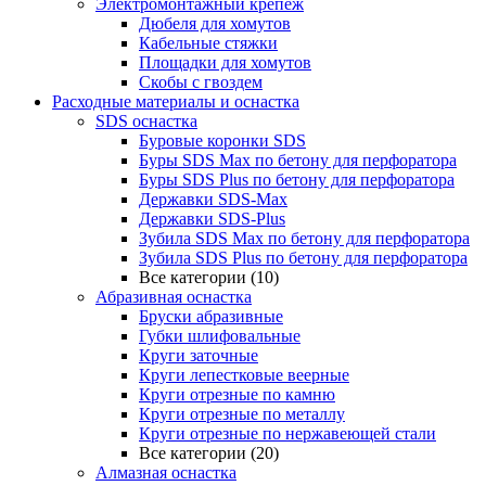
Электромонтажный крепеж
Дюбеля для хомутов
Кабельные стяжки
Площадки для хомутов
Скобы с гвоздем
Расходные материалы и оснастка
SDS оснастка
Буровые коронки SDS
Буры SDS Max по бетону для перфоратора
Буры SDS Plus по бетону для перфоратора
Державки SDS-Max
Державки SDS-Plus
Зубила SDS Mах по бетону для перфоратора
Зубила SDS Plus по бетону для перфоратора
Все категории (10)
Абразивная оснастка
Бруски абразивные
Губки шлифовальные
Круги заточные
Круги лепестковые веерные
Круги отрезные по камню
Круги отрезные по металлу
Круги отрезные по нержавеющей стали
Все категории (20)
Алмазная оснастка