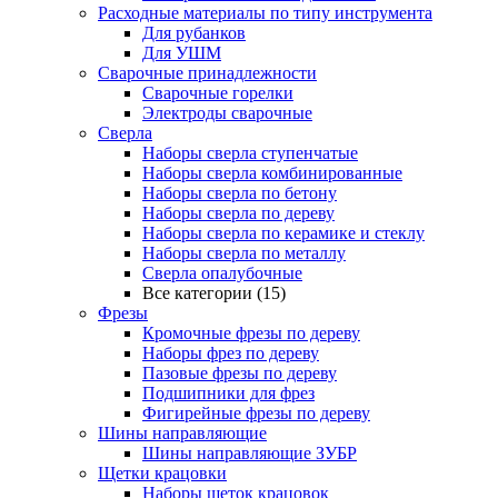
Расходные материалы по типу инструмента
Для рубанков
Для УШМ
Сварочные принадлежности
Сварочные горелки
Электроды сварочные
Сверла
Наборы cверла ступенчатые
Наборы сверла комбинированные
Наборы сверла по бетону
Наборы сверла по дереву
Наборы сверла по керамике и стеклу
Наборы сверла по металлу
Сверла опалубочные
Все категории (15)
Фрезы
Кромочные фрезы по дереву
Наборы фрез по дереву
Пазовые фрезы по дереву
Подшипники для фрез
Фигирейные фрезы по дереву
Шины направляющие
Шины направляющие ЗУБР
Щетки крацовки
Наборы щеток крацовок