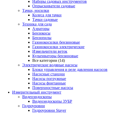
Наборы садовых инструментов
Опрыскиватели садовые
Тачки, носилки
Колеса для тачки
Тачки садовые
Техника для сада
Аэраторы
Бензокосы
Бензопилы
Газонокосилки бензиновые
Газонокосилки электрические
Измельчители веток
Культиваторы бензиновые
Все категории (14)
Электрические водяные насосы
Блоки управления и реле давления насосов
Насосные станции
Насосы погружные
Насосы фонтанные
Поверхностные насосы
Измерительный инструмент
Видеоэндоскопы
Видеоэндоскопы ЗУБР
Гидроуровни
Гидроуровни Stayer