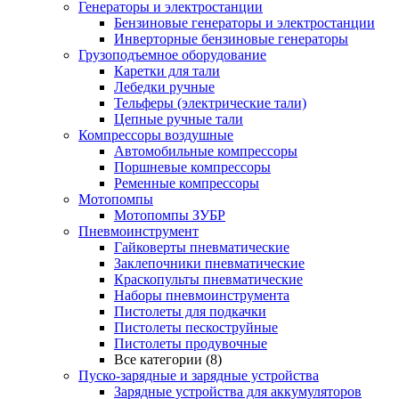
Генераторы и электростанции
Бензиновые генераторы и электростанции
Инверторные бензиновые генераторы
Грузоподъемное оборудование
Каретки для тали
Лебедки ручные
Тельферы (электрические тали)
Цепные ручные тали
Компрессоры воздушные
Автомобильные компрессоры
Поршневые компрессоры
Ременные компрессоры
Мотопомпы
Мотопомпы ЗУБР
Пневмоинструмент
Гайковерты пневматические
Заклепочники пневматические
Краскопульты пневматические
Наборы пневмоинструмента
Пистолеты для подкачки
Пистолеты пескоструйные
Пистолеты продувочные
Все категории (8)
Пуско-зарядные и зарядные устройства
Зарядные устройства для аккумуляторов