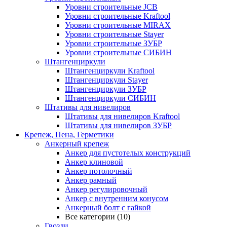
Уровни строительные JCB
Уровни строительные Kraftool
Уровни строительные MIRAX
Уровни строительные Stayer
Уровни строительные ЗУБР
Уровни строительные СИБИН
Штангенциркули
Штангенциркули Kraftool
Штангенциркули Stayer
Штангенциркули ЗУБР
Штангенциркули СИБИН
Штативы для нивелиров
Штативы для нивелиров Kraftool
Штативы для нивелиров ЗУБР
Крепеж, Пена, Герметики
Анкерный крепеж
Анкер для пустотелых конструкций
Анкер клиновой
Анкер потолочный
Анкер рамный
Анкер регулировочный
Анкер с внутренним конусом
Анкерный болт с гайкой
Все категории (10)
Гвозди