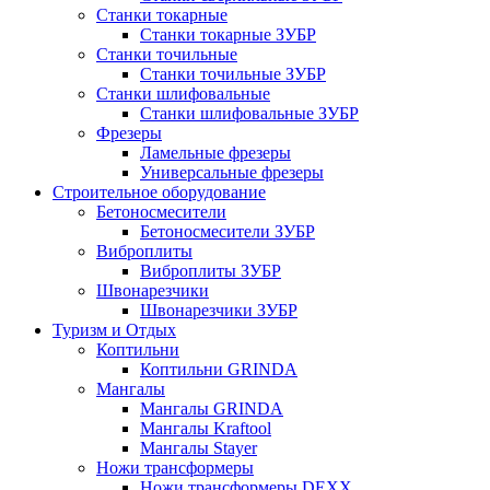
Станки токарные
Станки токарные ЗУБР
Станки точильные
Станки точильные ЗУБР
Станки шлифовальные
Станки шлифовальные ЗУБР
Фрезеры
Ламельные фрезеры
Универсальные фрезеры
Строительное оборудование
Бетоносмесители
Бетоносмесители ЗУБР
Виброплиты
Виброплиты ЗУБР
Швонарезчики
Швонарезчики ЗУБР
Туризм и Отдых
Коптильни
Коптильни GRINDA
Мангалы
Мангалы GRINDA
Мангалы Kraftool
Мангалы Stayer
Ножи трансформеры
Ножи трансформеры DEXX