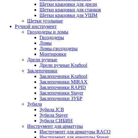
Щетки крацовки для дрели
Щетки крацовки для станков
Щетки крацовки для УШМ
Щетки угольные
Ручной инструмент
Гвоздодеры и ломы
Гвоздодеры
Ломы
Ломы-гвоздодеры
Монтировки
Дрели ручные
Дрели ручные Kraftool
Заклепочники
Заклепочники Kraftool
Заклепочники MIRAX
Заклепочники RAPID
Заклепочники Stayer
Заклепочники ЗУБР
Зубила
Зубила JCB
Зубила Stayer
Зубила СИБИН
Инструмент для арматуры
Инструмент для арматуры RACO
Инструмент для арматуры Stayer