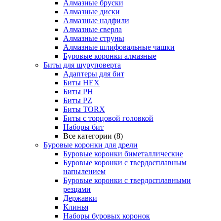
Алмазные бруски
Алмазные диски
Алмазные надфили
Алмазные сверла
Алмазные струны
Алмазные шлифовальные чашки
Буровые коронки алмазные
Биты для шуруповерта
Адаптеры для бит
Биты HEX
Биты PH
Биты PZ
Биты TORX
Биты с торцовой головкой
Наборы бит
Все категории (8)
Буровые коронки для дрели
Буровые коронки биметаллические
Буровые коронки с твердосплавным
напылением
Буровые коронки с твердосплавными
резцами
Державки
Клинья
Наборы буровых коронок