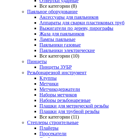
Отвертки ударные
Все категории (8)
Паяльное оборудование
Аксессуары для паяльников
Аппараты для сварки пластиковых труб
Выжигатели по дереву, пирографы
Жала для паяльников
Лампы паяльные
Паяльники газовые
Паяльники электрические
Все категории (10)
Пинцеты
Пинцеты ЗУБР
Резьбонарезной инструмент
Клуппы
Метчики
Метчикодержатели
Наборы метчиков
Наборы резьбонарезные
Плашки для метрической резьбы
Плашки для трубной резьбы
Все категории (11)
Степлеры строительные
Плайеры
Просекатели