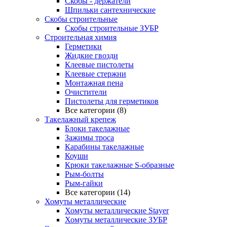
Скобы - держатели
Шпильки сантехнические
Скобы строительные
Скобы строительные ЗУБР
Строительная химия
Герметики
Жидкие гвозди
Клеевые пистолеты
Клеевые стержни
Монтажная пена
Очистители
Пистолеты для герметиков
Все категории (8)
Такелажный крепеж
Блоки такелажные
Зажимы троса
Карабины такелажные
Коуши
Крюки такелажные S-образные
Рым-болты
Рым-гайки
Все категории (14)
Хомуты металлические
Хомуты металлические Stayer
Хомуты металлические ЗУБР