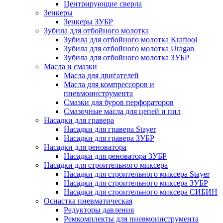
Центрирующие сверла
Зенкеры
Зенкеры ЗУБР
Зубила для отбойного молотка
Зубила для отбойного молотка Kraftool
Зубила для отбойного молотка Uragan
Зубила для отбойного молотка ЗУБР
Масла и смазки
Масла для двигателей
Масла для компрессоров и
пневмоинструмента
Смазки для буров перфораторов
Смазочные масла для цепей и пил
Насадки для гравера
Насадки для гравера Stayer
Насадки для гравера ЗУБР
Насадки для реноватора
Насадки для реноватора ЗУБР
Насадки для строительного миксера
Насадки для строительного миксера Stayer
Насадки для строительного миксера ЗУБР
Насадки для строительного миксера СИБИН
Оснастка пневматическая
Редукторы давления
Ремкомплекты для пневмоинструмента