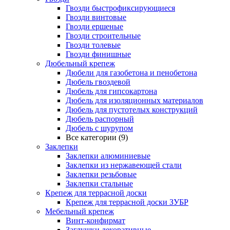
Гвозди быстрофиксирующиеся
Гвозди винтовые
Гвозди ершеные
Гвозди строительные
Гвозди толевые
Гвозди финишные
Дюбельный крепеж
Дюбели для газобетона и пенобетона
Дюбель гвоздевой
Дюбель для гипсокартона
Дюбель для изоляционных материалов
Дюбель для пустотелых конструкций
Дюбель распорный
Дюбель с шурупом
Все категории (9)
Заклепки
Заклепки алюминиевые
Заклепки из нержавеющей стали
Заклепки резьбовые
Заклепки стальные
Крепеж для террасной доски
Крепеж для террасной доски ЗУБР
Мебельный крепеж
Винт-конфирмат
Заглушки декоративные