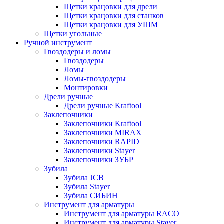
Щетки крацовки для дрели
Щетки крацовки для станков
Щетки крацовки для УШМ
Щетки угольные
Ручной инструмент
Гвоздодеры и ломы
Гвоздодеры
Ломы
Ломы-гвоздодеры
Монтировки
Дрели ручные
Дрели ручные Kraftool
Заклепочники
Заклепочники Kraftool
Заклепочники MIRAX
Заклепочники RAPID
Заклепочники Stayer
Заклепочники ЗУБР
Зубила
Зубила JCB
Зубила Stayer
Зубила СИБИН
Инструмент для арматуры
Инструмент для арматуры RACO
Инструмент для арматуры Stayer