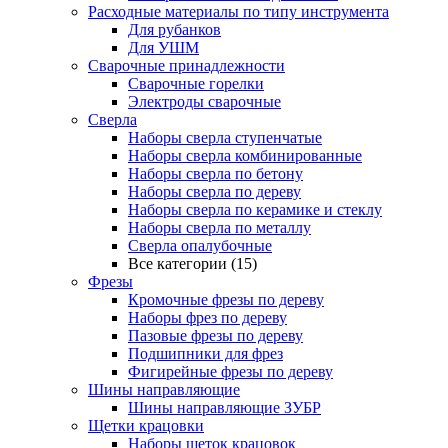
Расходные материалы по типу инструмента
Для рубанков
Для УШМ
Сварочные принадлежности
Сварочные горелки
Электроды сварочные
Сверла
Наборы cверла ступенчатые
Наборы сверла комбинированные
Наборы сверла по бетону
Наборы сверла по дереву
Наборы сверла по керамике и стеклу
Наборы сверла по металлу
Сверла опалубочные
Все категории (15)
Фрезы
Кромочные фрезы по дереву
Наборы фрез по дереву
Пазовые фрезы по дереву
Подшипники для фрез
Фигирейные фрезы по дереву
Шины направляющие
Шины направляющие ЗУБР
Щетки крацовки
Наборы щеток крацовок