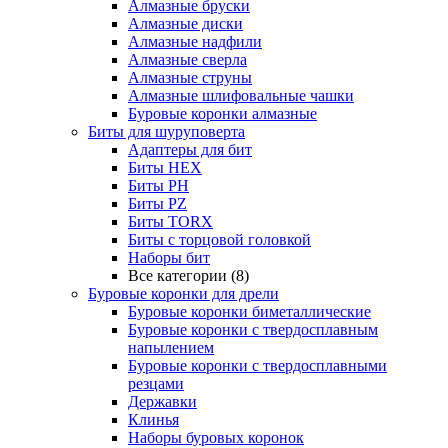
Алмазные бруски
Алмазные диски
Алмазные надфили
Алмазные сверла
Алмазные струны
Алмазные шлифовальные чашки
Буровые коронки алмазные
Биты для шуруповерта
Адаптеры для бит
Биты HEX
Биты PH
Биты PZ
Биты TORX
Биты с торцовой головкой
Наборы бит
Все категории (8)
Буровые коронки для дрели
Буровые коронки биметаллические
Буровые коронки с твердосплавным
напылением
Буровые коронки с твердосплавными
резцами
Державки
Клинья
Наборы буровых коронок