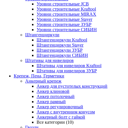
Уровни строительные JCB
Уровни строительные Kraftool
Уровни строительные MIRAX
Уровни строительные Stayer
Уровни строительные ЗУБР
Уровни строительные СИБИН
Штангенциркули
Штангенциркули Kraftool
Штангенциркули Stayer
Штангенциркули ЗУБР
Штангенциркули СИБИН
Штативы для нивелиров
Штативы для нивелиров Kraftool
Штативы для нивелиров ЗУБР
Крепеж, Пена, Герметики
Анкерный крепеж
Анкер для пустотелых конструкций
Анкер клиновой
Анкер потолочный
Анкер рамный
Анкер регулировочный
Анкер с внутренним конусом
Анкерный болт с гайкой
Все категории (10)
Гвозди