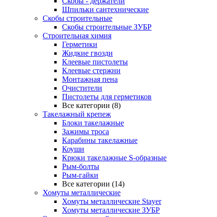
Скобы - держатели
Шпильки сантехнические
Скобы строительные
Скобы строительные ЗУБР
Строительная химия
Герметики
Жидкие гвозди
Клеевые пистолеты
Клеевые стержни
Монтажная пена
Очистители
Пистолеты для герметиков
Все категории (8)
Такелажный крепеж
Блоки такелажные
Зажимы троса
Карабины такелажные
Коуши
Крюки такелажные S-образные
Рым-болты
Рым-гайки
Все категории (14)
Хомуты металлические
Хомуты металлические Stayer
Хомуты металлические ЗУБР