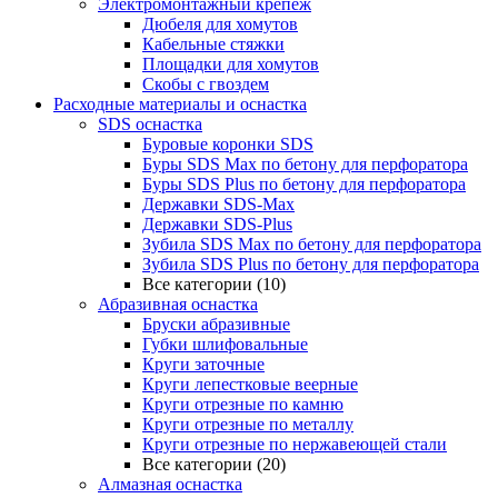
Электромонтажный крепеж
Дюбеля для хомутов
Кабельные стяжки
Площадки для хомутов
Скобы с гвоздем
Расходные материалы и оснастка
SDS оснастка
Буровые коронки SDS
Буры SDS Max по бетону для перфоратора
Буры SDS Plus по бетону для перфоратора
Державки SDS-Max
Державки SDS-Plus
Зубила SDS Mах по бетону для перфоратора
Зубила SDS Plus по бетону для перфоратора
Все категории (10)
Абразивная оснастка
Бруски абразивные
Губки шлифовальные
Круги заточные
Круги лепестковые веерные
Круги отрезные по камню
Круги отрезные по металлу
Круги отрезные по нержавеющей стали
Все категории (20)
Алмазная оснастка