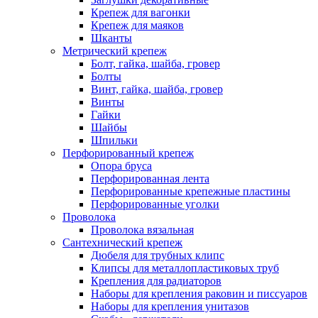
Крепеж для вагонки
Крепеж для маяков
Шканты
Метрический крепеж
Болт, гайка, шайба, гровер
Болты
Винт, гайка, шайба, гровер
Винты
Гайки
Шайбы
Шпильки
Перфорированный крепеж
Опора бруса
Перфорированная лента
Перфорированные крепежные пластины
Перфорированные уголки
Проволока
Проволока вязальная
Сантехнический крепеж
Дюбеля для трубных клипс
Клипсы для металлопластиковых труб
Крепления для радиаторов
Наборы для крепления раковин и писсуаров
Наборы для крепления унитазов