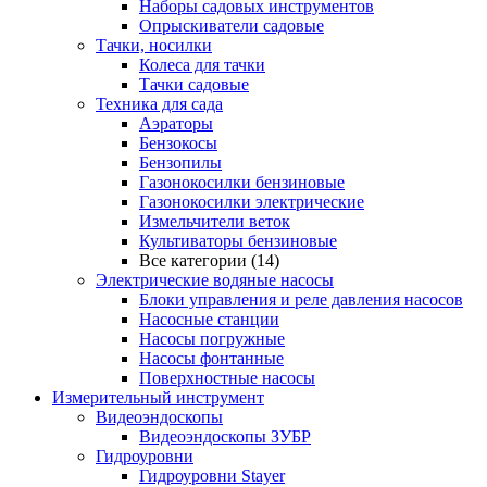
Наборы садовых инструментов
Опрыскиватели садовые
Тачки, носилки
Колеса для тачки
Тачки садовые
Техника для сада
Аэраторы
Бензокосы
Бензопилы
Газонокосилки бензиновые
Газонокосилки электрические
Измельчители веток
Культиваторы бензиновые
Все категории (14)
Электрические водяные насосы
Блоки управления и реле давления насосов
Насосные станции
Насосы погружные
Насосы фонтанные
Поверхностные насосы
Измерительный инструмент
Видеоэндоскопы
Видеоэндоскопы ЗУБР
Гидроуровни
Гидроуровни Stayer