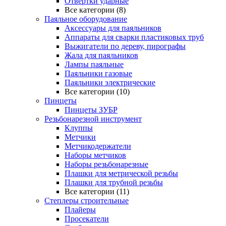
Отвертки ударные
Все категории (8)
Паяльное оборудование
Аксессуары для паяльников
Аппараты для сварки пластиковых труб
Выжигатели по дереву, пирографы
Жала для паяльников
Лампы паяльные
Паяльники газовые
Паяльники электрические
Все категории (10)
Пинцеты
Пинцеты ЗУБР
Резьбонарезной инструмент
Клуппы
Метчики
Метчикодержатели
Наборы метчиков
Наборы резьбонарезные
Плашки для метрической резьбы
Плашки для трубной резьбы
Все категории (11)
Степлеры строительные
Плайеры
Просекатели