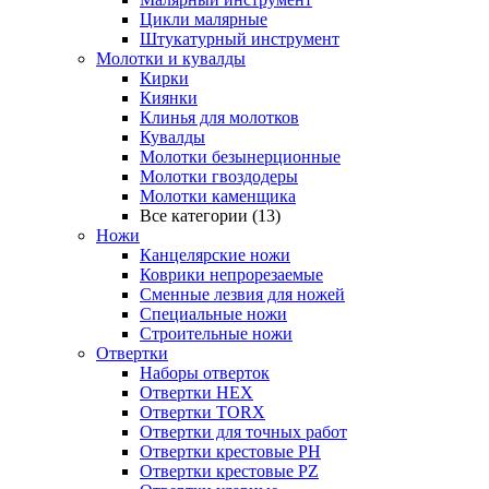
Цикли малярные
Штукатурный инструмент
Молотки и кувалды
Кирки
Киянки
Клинья для молотков
Кувалды
Молотки безынерционные
Молотки гвоздодеры
Молотки каменщика
Все категории (13)
Ножи
Канцелярские ножи
Коврики непрорезаемые
Сменные лезвия для ножей
Специальные ножи
Строительные ножи
Отвертки
Наборы отверток
Отвертки HEX
Отвертки TORX
Отвертки для точных работ
Отвертки крестовые PH
Отвертки крестовые PZ