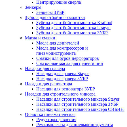
Центрирующие сверла
Зенкеры
Зенкеры ЗУБР
Зубила для отбойного молотка
Зубила для отбойного молотка Kraftool
Зубила для отбойного молотка Uragan
Зубила для отбойного молотка ЗУБР
Масла и смазки
Масла для двигателей
Масла для компрессоров и
пневмоинструмента
Смазки для буров перфораторов
Смазочные масла для цепей и пил
Насадки для гравера
Насадки для гравера Stayer
Насадки для гравера ЗУБР
Насадки для реноватора
Насадки для реноватора ЗУБР
Насадки для строительного миксера
Насадки для строительного миксера Stayer
Насадки для строительного миксера ЗУБР
Насадки для строительного миксера СИБИН
Оснастка пневматическая
Редукторы давления
Ремкомплекты для пневмоинструмента