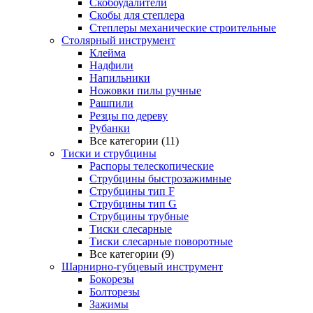
Скобоудалители
Скобы для степлера
Степлеры механические строительные
Столярный инструмент
Клейма
Надфили
Напильники
Ножовки пилы ручные
Рашпили
Резцы по дереву
Рубанки
Все категории (11)
Тиски и струбцины
Распоры телескопические
Струбцины быстрозажимные
Струбцины тип F
Струбцины тип G
Струбцины трубные
Тиски слесарные
Тиски слесарные поворотные
Все категории (9)
Шарнирно-губцевый инструмент
Бокорезы
Болторезы
Зажимы