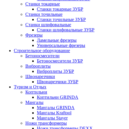
Станки токарные
Станки токарные ЗУБР
Станки точильные
Станки точильные ЗУБР
Станки шлифовальные
Станки шлифовальные ЗУБР
Фрезеры
Ламельные фрезеры
Универсальные фрезеры
Строительное оборудование
Бетоносмесители
Бетоносмесители ЗУБР
Виброплиты
Виброплиты ЗУБР
Швонарезчики
Швонарезчики ЗУБР
Туризм и Отдых
Коптильни
Коптильни GRINDA
Мангалы
Мангалы GRINDA
Мангалы Kraftool
Мангалы Stayer
Ножи трансформеры
Ножи трансформеры DEXX