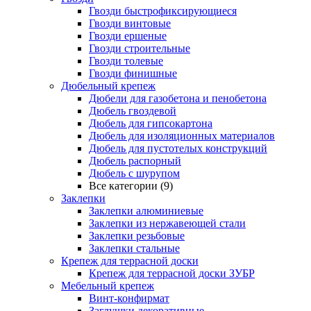
Гвозди быстрофиксирующиеся
Гвозди винтовые
Гвозди ершеные
Гвозди строительные
Гвозди толевые
Гвозди финишные
Дюбельный крепеж
Дюбели для газобетона и пенобетона
Дюбель гвоздевой
Дюбель для гипсокартона
Дюбель для изоляционных материалов
Дюбель для пустотелых конструкций
Дюбель распорный
Дюбель с шурупом
Все категории (9)
Заклепки
Заклепки алюминиевые
Заклепки из нержавеющей стали
Заклепки резьбовые
Заклепки стальные
Крепеж для террасной доски
Крепеж для террасной доски ЗУБР
Мебельный крепеж
Винт-конфирмат
Заглушки декоративные