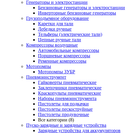
Генераторы и электростанции
Бензиновые генераторы и электростанции
Инверторные бензиновые генераторы
Грузоподъемное оборудование
Каретки для тали
Лебедки ручные
Тельферы (электрические тали)
Цепные ручные тали
Компрессоры воздушные
Автомобильные компрессоры
Поршневые компрессоры
Ременные компрессоры
Мотопомпы
Мотопомпы ЗУБР
Пневмоинструмент
Гайковерты пневматические
Заклепочники пневматические
Краскопульты пневматические
Наборы пневмоинструмента
Пистолеты для подкачки
Пистолеты пескоструйные
Пистолеты продувочные
Все категории (8)
Пуско-зарядные и зарядные устройства
Зарядные устройства для аккумуляторов