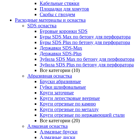
Кабельные стяжки
Площадки для хомутов
Скобы с гвоздем
Расходные материалы и оснастка
SDS оснастка
Буровые коронки SDS
Буры SDS Max по бетону для перфоратора
Буры SDS Plus по бетону для перфоратора
Державки SDS-Max
Державки SDS-Plus
Зубила SDS Mах по бетону для перфоратора
Зубила SDS Plus по бетону для перфоратора
Все категории (10)
Абразивная оснастка
Бруски абразивные
Губки шлифовальные
Круги заточные
Круги лепестковые веерные
Круги отрезные по камню
Круги отрезные по металлу
Круги отрезные по нержавеющей стали
Все категории (20)
Алмазная оснастка
Алмазные бруски
Алмазные диски