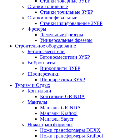
Станки токарные ЗУБР
Станки точильные
Станки точильные ЗУБР
Станки шлифовальные
Станки шлифовальные ЗУБР
Фрезеры
Ламельные фрезеры
Универсальные фрезеры
Строительное оборудование
Бетоносмесители
Бетоносмесители ЗУБР
Виброплиты
Виброплиты ЗУБР
Швонарезчики
Швонарезчики ЗУБР
Туризм и Отдых
Коптильни
Коптильни GRINDA
Мангалы
Мангалы GRINDA
Мангалы Kraftool
Мангалы Stayer
Ножи трансформеры
Ножи трансформеры DEXX
Ножи трансформеры Kraftool