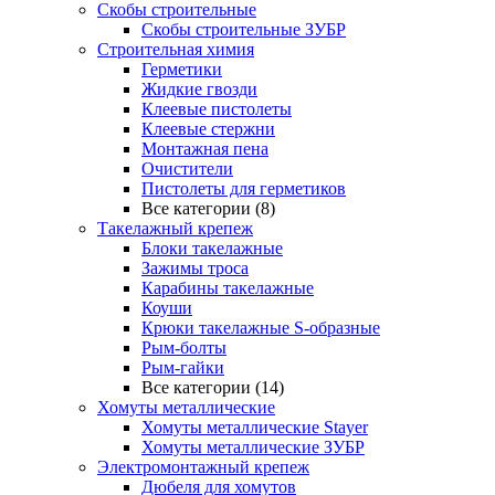
Скобы строительные
Скобы строительные ЗУБР
Строительная химия
Герметики
Жидкие гвозди
Клеевые пистолеты
Клеевые стержни
Монтажная пена
Очистители
Пистолеты для герметиков
Все категории (8)
Такелажный крепеж
Блоки такелажные
Зажимы троса
Карабины такелажные
Коуши
Крюки такелажные S-образные
Рым-болты
Рым-гайки
Все категории (14)
Хомуты металлические
Хомуты металлические Stayer
Хомуты металлические ЗУБР
Электромонтажный крепеж
Дюбеля для хомутов