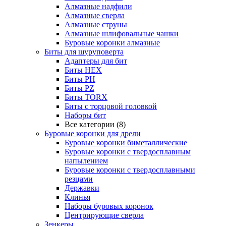
Алмазные надфили
Алмазные сверла
Алмазные струны
Алмазные шлифовальные чашки
Буровые коронки алмазные
Биты для шуруповерта
Адаптеры для бит
Биты HEX
Биты PH
Биты PZ
Биты TORX
Биты с торцовой головкой
Наборы бит
Все категории (8)
Буровые коронки для дрели
Буровые коронки биметаллические
Буровые коронки с твердосплавным
напылением
Буровые коронки с твердосплавными
резцами
Державки
Клинья
Наборы буровых коронок
Центрирующие сверла
Зенкеры