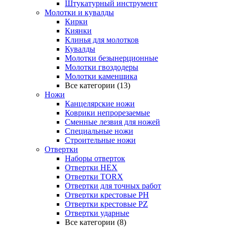
Штукатурный инструмент
Молотки и кувалды
Кирки
Киянки
Клинья для молотков
Кувалды
Молотки безынерционные
Молотки гвоздодеры
Молотки каменщика
Все категории (13)
Ножи
Канцелярские ножи
Коврики непрорезаемые
Сменные лезвия для ножей
Специальные ножи
Строительные ножи
Отвертки
Наборы отверток
Отвертки HEX
Отвертки TORX
Отвертки для точных работ
Отвертки крестовые PH
Отвертки крестовые PZ
Отвертки ударные
Все категории (8)