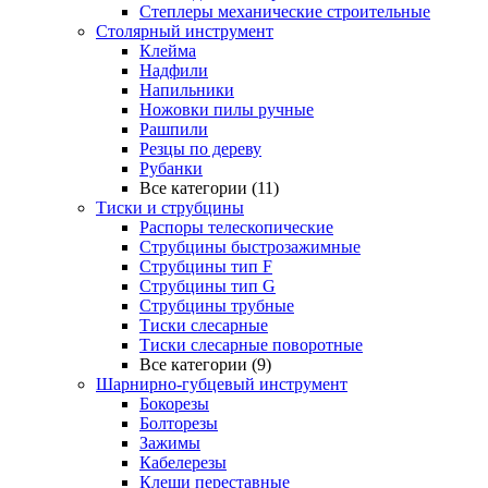
Степлеры механические строительные
Столярный инструмент
Клейма
Надфили
Напильники
Ножовки пилы ручные
Рашпили
Резцы по дереву
Рубанки
Все категории (11)
Тиски и струбцины
Распоры телескопические
Струбцины быстрозажимные
Струбцины тип F
Струбцины тип G
Струбцины трубные
Тиски слесарные
Тиски слесарные поворотные
Все категории (9)
Шарнирно-губцевый инструмент
Бокорезы
Болторезы
Зажимы
Кабелерезы
Клещи переставные