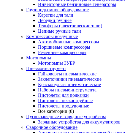
Инверторные бензиновые генераторы
Грузоподъемное оборудование
Каретки для тали
Лебедки ручные
Тельферы (электрические тали)
Цепные ручные тали
Компрессоры воздушные
Автомобильные компрессоры
Поршневые компрессоры
Ременные компрессоры
Мотопомпы
Мотопомпы ЗУБР
Пневмоинструмент
Гайковерты пневматические
Заклепочники пневматические
Краскопульты пневматические
Наборы пневмоинструмента
Пистолеты для подкачки
Пистолеты пескоструйные
Пистолеты продувочные
Все категории (8)
Пуско-зарядные и зарядные устройства
Зарядные устройства для аккумуляторов
Сварочное оборудование
Аппараты для полуавтоматической сварки