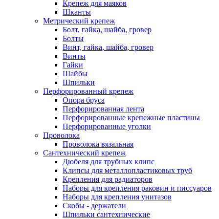
Крепеж для маяков
Шканты
Метрический крепеж
Болт, гайка, шайба, гровер
Болты
Винт, гайка, шайба, гровер
Винты
Гайки
Шайбы
Шпильки
Перфорированный крепеж
Опора бруса
Перфорированная лента
Перфорированные крепежные пластины
Перфорированные уголки
Проволока
Проволока вязальная
Сантехнический крепеж
Дюбеля для трубных клипс
Клипсы для металлопластиковых труб
Крепления для радиаторов
Наборы для крепления раковин и писсуаров
Наборы для крепления унитазов
Скобы - держатели
Шпильки сантехнические