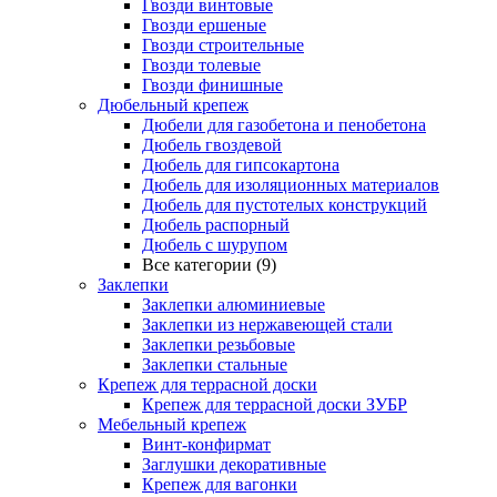
Гвозди винтовые
Гвозди ершеные
Гвозди строительные
Гвозди толевые
Гвозди финишные
Дюбельный крепеж
Дюбели для газобетона и пенобетона
Дюбель гвоздевой
Дюбель для гипсокартона
Дюбель для изоляционных материалов
Дюбель для пустотелых конструкций
Дюбель распорный
Дюбель с шурупом
Все категории (9)
Заклепки
Заклепки алюминиевые
Заклепки из нержавеющей стали
Заклепки резьбовые
Заклепки стальные
Крепеж для террасной доски
Крепеж для террасной доски ЗУБР
Мебельный крепеж
Винт-конфирмат
Заглушки декоративные
Крепеж для вагонки