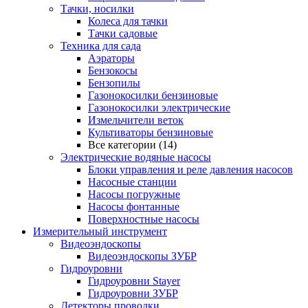
Тачки, носилки
Колеса для тачки
Тачки садовые
Техника для сада
Аэраторы
Бензокосы
Бензопилы
Газонокосилки бензиновые
Газонокосилки электрические
Измельчители веток
Культиваторы бензиновые
Все категории (14)
Электрические водяные насосы
Блоки управления и реле давления насосов
Насосные станции
Насосы погружные
Насосы фонтанные
Поверхностные насосы
Измерительный инструмент
Видеоэндоскопы
Видеоэндоскопы ЗУБР
Гидроуровни
Гидроуровни Stayer
Гидроуровни ЗУБР
Детекторы проводки