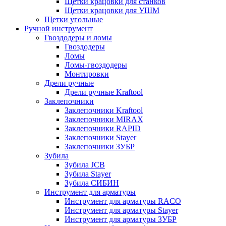
Щетки крацовки для станков
Щетки крацовки для УШМ
Щетки угольные
Ручной инструмент
Гвоздодеры и ломы
Гвоздодеры
Ломы
Ломы-гвоздодеры
Монтировки
Дрели ручные
Дрели ручные Kraftool
Заклепочники
Заклепочники Kraftool
Заклепочники MIRAX
Заклепочники RAPID
Заклепочники Stayer
Заклепочники ЗУБР
Зубила
Зубила JCB
Зубила Stayer
Зубила СИБИН
Инструмент для арматуры
Инструмент для арматуры RACO
Инструмент для арматуры Stayer
Инструмент для арматуры ЗУБР