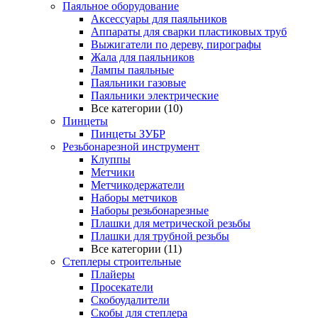
Паяльное оборудование
Аксессуары для паяльников
Аппараты для сварки пластиковых труб
Выжигатели по дереву, пирографы
Жала для паяльников
Лампы паяльные
Паяльники газовые
Паяльники электрические
Все категории (10)
Пинцеты
Пинцеты ЗУБР
Резьбонарезной инструмент
Клуппы
Метчики
Метчикодержатели
Наборы метчиков
Наборы резьбонарезные
Плашки для метрической резьбы
Плашки для трубной резьбы
Все категории (11)
Степлеры строительные
Плайеры
Просекатели
Скобоудалители
Скобы для степлера