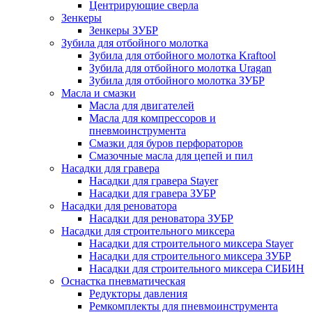
Центрирующие сверла
Зенкеры
Зенкеры ЗУБР
Зубила для отбойного молотка
Зубила для отбойного молотка Kraftool
Зубила для отбойного молотка Uragan
Зубила для отбойного молотка ЗУБР
Масла и смазки
Масла для двигателей
Масла для компрессоров и
пневмоинструмента
Смазки для буров перфораторов
Смазочные масла для цепей и пил
Насадки для гравера
Насадки для гравера Stayer
Насадки для гравера ЗУБР
Насадки для реноватора
Насадки для реноватора ЗУБР
Насадки для строительного миксера
Насадки для строительного миксера Stayer
Насадки для строительного миксера ЗУБР
Насадки для строительного миксера СИБИН
Оснастка пневматическая
Редукторы давления
Ремкомплекты для пневмоинструмента