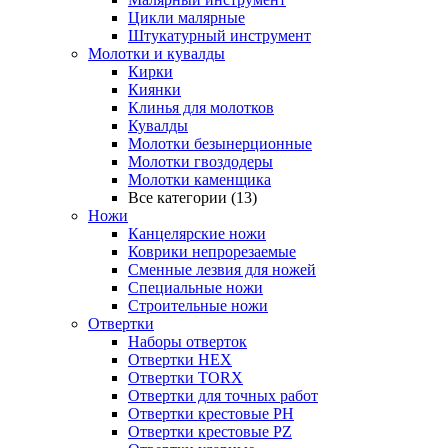
Цикли малярные
Штукатурный инструмент
Молотки и кувалды
Кирки
Киянки
Клинья для молотков
Кувалды
Молотки безынерционные
Молотки гвоздодеры
Молотки каменщика
Все категории (13)
Ножи
Канцелярские ножи
Коврики непрорезаемые
Сменные лезвия для ножей
Специальные ножи
Строительные ножи
Отвертки
Наборы отверток
Отвертки HEX
Отвертки TORX
Отвертки для точных работ
Отвертки крестовые PH
Отвертки крестовые PZ