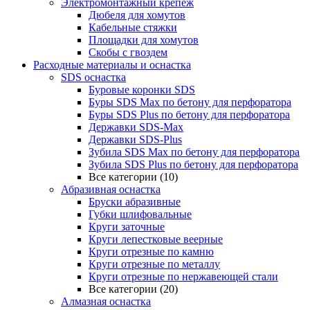
Электромонтажный крепеж
Дюбеля для хомутов
Кабельные стяжки
Площадки для хомутов
Скобы с гвоздем
Расходные материалы и оснастка
SDS оснастка
Буровые коронки SDS
Буры SDS Max по бетону для перфоратора
Буры SDS Plus по бетону для перфоратора
Державки SDS-Max
Державки SDS-Plus
Зубила SDS Mах по бетону для перфоратора
Зубила SDS Plus по бетону для перфоратора
Все категории (10)
Абразивная оснастка
Бруски абразивные
Губки шлифовальные
Круги заточные
Круги лепестковые веерные
Круги отрезные по камню
Круги отрезные по металлу
Круги отрезные по нержавеющей стали
Все категории (20)
Алмазная оснастка