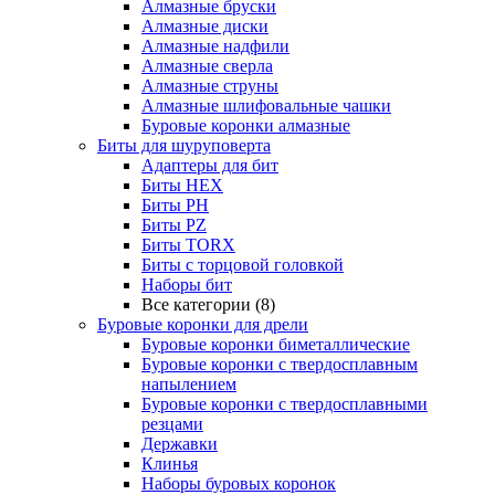
Алмазные бруски
Алмазные диски
Алмазные надфили
Алмазные сверла
Алмазные струны
Алмазные шлифовальные чашки
Буровые коронки алмазные
Биты для шуруповерта
Адаптеры для бит
Биты HEX
Биты PH
Биты PZ
Биты TORX
Биты с торцовой головкой
Наборы бит
Все категории (8)
Буровые коронки для дрели
Буровые коронки биметаллические
Буровые коронки с твердосплавным
напылением
Буровые коронки с твердосплавными
резцами
Державки
Клинья
Наборы буровых коронок