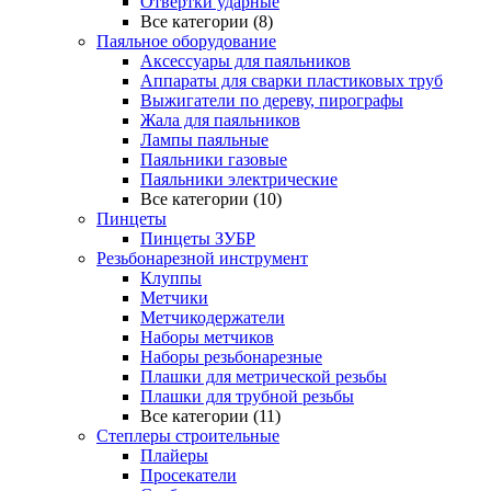
Отвертки ударные
Все категории (8)
Паяльное оборудование
Аксессуары для паяльников
Аппараты для сварки пластиковых труб
Выжигатели по дереву, пирографы
Жала для паяльников
Лампы паяльные
Паяльники газовые
Паяльники электрические
Все категории (10)
Пинцеты
Пинцеты ЗУБР
Резьбонарезной инструмент
Клуппы
Метчики
Метчикодержатели
Наборы метчиков
Наборы резьбонарезные
Плашки для метрической резьбы
Плашки для трубной резьбы
Все категории (11)
Степлеры строительные
Плайеры
Просекатели