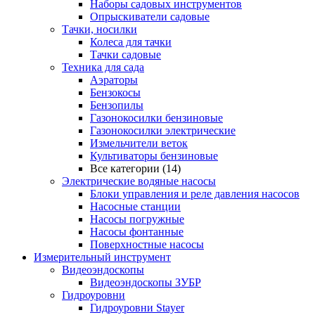
Наборы садовых инструментов
Опрыскиватели садовые
Тачки, носилки
Колеса для тачки
Тачки садовые
Техника для сада
Аэраторы
Бензокосы
Бензопилы
Газонокосилки бензиновые
Газонокосилки электрические
Измельчители веток
Культиваторы бензиновые
Все категории (14)
Электрические водяные насосы
Блоки управления и реле давления насосов
Насосные станции
Насосы погружные
Насосы фонтанные
Поверхностные насосы
Измерительный инструмент
Видеоэндоскопы
Видеоэндоскопы ЗУБР
Гидроуровни
Гидроуровни Stayer