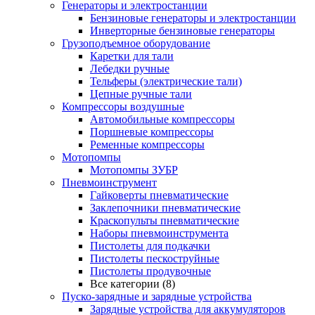
Генераторы и электростанции
Бензиновые генераторы и электростанции
Инверторные бензиновые генераторы
Грузоподъемное оборудование
Каретки для тали
Лебедки ручные
Тельферы (электрические тали)
Цепные ручные тали
Компрессоры воздушные
Автомобильные компрессоры
Поршневые компрессоры
Ременные компрессоры
Мотопомпы
Мотопомпы ЗУБР
Пневмоинструмент
Гайковерты пневматические
Заклепочники пневматические
Краскопульты пневматические
Наборы пневмоинструмента
Пистолеты для подкачки
Пистолеты пескоструйные
Пистолеты продувочные
Все категории (8)
Пуско-зарядные и зарядные устройства
Зарядные устройства для аккумуляторов