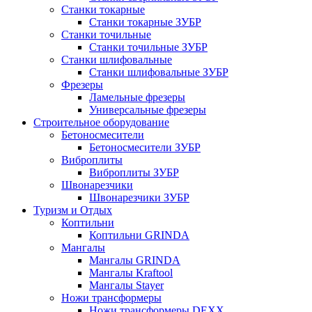
Станки токарные
Станки токарные ЗУБР
Станки точильные
Станки точильные ЗУБР
Станки шлифовальные
Станки шлифовальные ЗУБР
Фрезеры
Ламельные фрезеры
Универсальные фрезеры
Строительное оборудование
Бетоносмесители
Бетоносмесители ЗУБР
Виброплиты
Виброплиты ЗУБР
Швонарезчики
Швонарезчики ЗУБР
Туризм и Отдых
Коптильни
Коптильни GRINDA
Мангалы
Мангалы GRINDA
Мангалы Kraftool
Мангалы Stayer
Ножи трансформеры
Ножи трансформеры DEXX