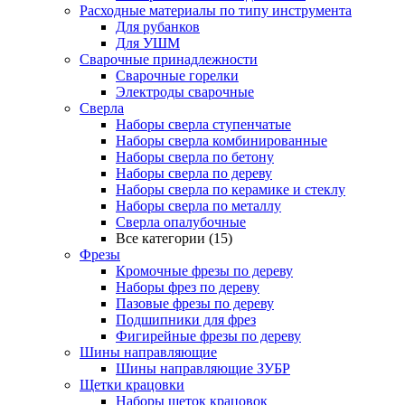
Расходные материалы по типу инструмента
Для рубанков
Для УШМ
Сварочные принадлежности
Сварочные горелки
Электроды сварочные
Сверла
Наборы cверла ступенчатые
Наборы сверла комбинированные
Наборы сверла по бетону
Наборы сверла по дереву
Наборы сверла по керамике и стеклу
Наборы сверла по металлу
Сверла опалубочные
Все категории (15)
Фрезы
Кромочные фрезы по дереву
Наборы фрез по дереву
Пазовые фрезы по дереву
Подшипники для фрез
Фигирейные фрезы по дереву
Шины направляющие
Шины направляющие ЗУБР
Щетки крацовки
Наборы щеток крацовок