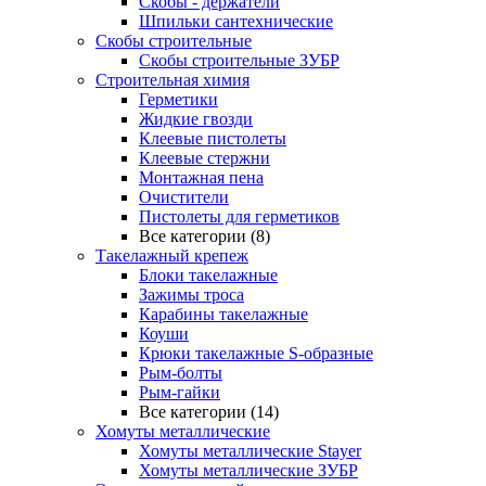
Скобы - держатели
Шпильки сантехнические
Скобы строительные
Скобы строительные ЗУБР
Строительная химия
Герметики
Жидкие гвозди
Клеевые пистолеты
Клеевые стержни
Монтажная пена
Очистители
Пистолеты для герметиков
Все категории (8)
Такелажный крепеж
Блоки такелажные
Зажимы троса
Карабины такелажные
Коуши
Крюки такелажные S-образные
Рым-болты
Рым-гайки
Все категории (14)
Хомуты металлические
Хомуты металлические Stayer
Хомуты металлические ЗУБР