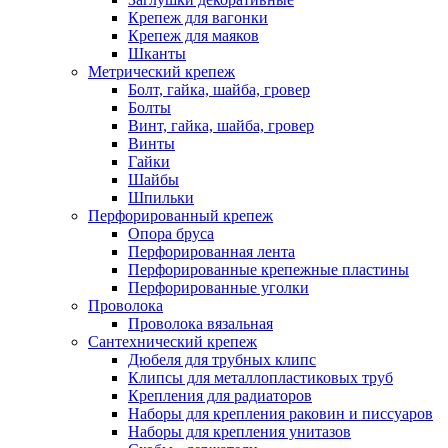
Крепеж для вагонки
Крепеж для маяков
Шканты
Метрический крепеж
Болт, гайка, шайба, гровер
Болты
Винт, гайка, шайба, гровер
Винты
Гайки
Шайбы
Шпильки
Перфорированный крепеж
Опора бруса
Перфорированная лента
Перфорированные крепежные пластины
Перфорированные уголки
Проволока
Проволока вязальная
Сантехнический крепеж
Дюбеля для трубных клипс
Клипсы для металлопластиковых труб
Крепления для радиаторов
Наборы для крепления раковин и писсуаров
Наборы для крепления унитазов