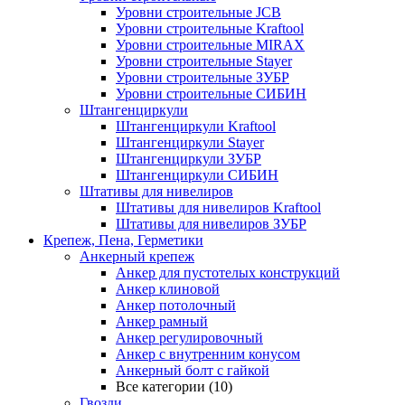
Уровни строительные JCB
Уровни строительные Kraftool
Уровни строительные MIRAX
Уровни строительные Stayer
Уровни строительные ЗУБР
Уровни строительные СИБИН
Штангенциркули
Штангенциркули Kraftool
Штангенциркули Stayer
Штангенциркули ЗУБР
Штангенциркули СИБИН
Штативы для нивелиров
Штативы для нивелиров Kraftool
Штативы для нивелиров ЗУБР
Крепеж, Пена, Герметики
Анкерный крепеж
Анкер для пустотелых конструкций
Анкер клиновой
Анкер потолочный
Анкер рамный
Анкер регулировочный
Анкер с внутренним конусом
Анкерный болт с гайкой
Все категории (10)
Гвозди