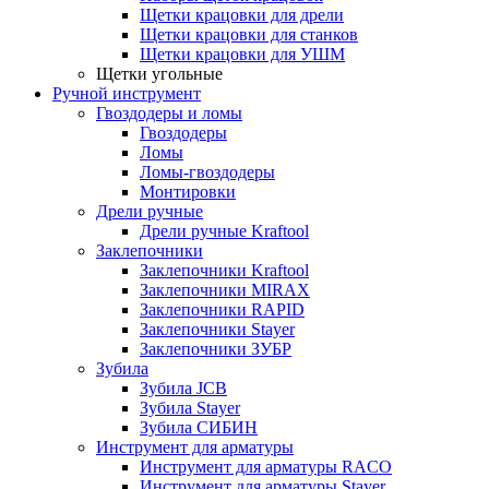
Щетки крацовки для дрели
Щетки крацовки для станков
Щетки крацовки для УШМ
Щетки угольные
Ручной инструмент
Гвоздодеры и ломы
Гвоздодеры
Ломы
Ломы-гвоздодеры
Монтировки
Дрели ручные
Дрели ручные Kraftool
Заклепочники
Заклепочники Kraftool
Заклепочники MIRAX
Заклепочники RAPID
Заклепочники Stayer
Заклепочники ЗУБР
Зубила
Зубила JCB
Зубила Stayer
Зубила СИБИН
Инструмент для арматуры
Инструмент для арматуры RACO
Инструмент для арматуры Stayer