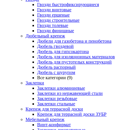
Гвозди быстрофиксирующиеся
Гвозди винтовые
Гвозди ершеные
Гвозди строительные
Гвозди толевые
Гвозди финишные
Дюбельный крепеж
Дюбели для газобетона и пенобетона
Дюбель гвоздевой
Дюбель для гипсокартона
Дюбель для изоляционных материалов
Дюбель для пустотелых конструкций
Дюбель распорный
Дюбель с шурупом
Все категории (9)
Заклепки
Заклепки алюминиевые
Заклепки из нержавеющей стали
Заклепки резьбовые
Заклепки стальные
Крепеж для террасной доски
Крепеж для террасной доски ЗУБР
Мебельный крепеж
Винт-конфирмат
Заглушки декоративные