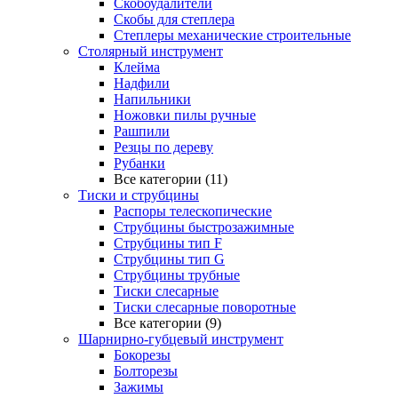
Скобоудалители
Скобы для степлера
Степлеры механические строительные
Столярный инструмент
Клейма
Надфили
Напильники
Ножовки пилы ручные
Рашпили
Резцы по дереву
Рубанки
Все категории (11)
Тиски и струбцины
Распоры телескопические
Струбцины быстрозажимные
Струбцины тип F
Струбцины тип G
Струбцины трубные
Тиски слесарные
Тиски слесарные поворотные
Все категории (9)
Шарнирно-губцевый инструмент
Бокорезы
Болторезы
Зажимы