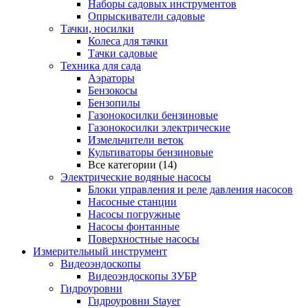
Наборы садовых инструментов
Опрыскиватели садовые
Тачки, носилки
Колеса для тачки
Тачки садовые
Техника для сада
Аэраторы
Бензокосы
Бензопилы
Газонокосилки бензиновые
Газонокосилки электрические
Измельчители веток
Культиваторы бензиновые
Все категории (14)
Электрические водяные насосы
Блоки управления и реле давления насосов
Насосные станции
Насосы погружные
Насосы фонтанные
Поверхностные насосы
Измерительный инструмент
Видеоэндоскопы
Видеоэндоскопы ЗУБР
Гидроуровни
Гидроуровни Stayer