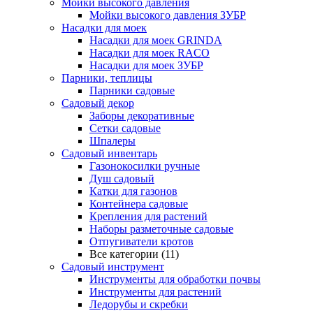
Мойки высокого давления
Мойки высокого давления ЗУБР
Насадки для моек
Насадки для моек GRINDA
Насадки для моек RACO
Насадки для моек ЗУБР
Парники, теплицы
Парники садовые
Садовый декор
Заборы декоративные
Сетки садовые
Шпалеры
Садовый инвентарь
Газонокосилки ручные
Душ садовый
Катки для газонов
Контейнера садовые
Крепления для растений
Наборы разметочные садовые
Отпугиватели кротов
Все категории (11)
Садовый инструмент
Инструменты для обработки почвы
Инструменты для растений
Ледорубы и скребки