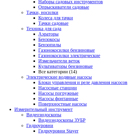
Наборы садовых инструментов
Опрыскиватели садовые
Тачки, носилки
Колеса для тачки
Тачки садовые
Техника для сада
Аэраторы
Бензокосы
Бензопилы
Газонокосилки бензиновые
Газонокосилки электрические
Измельчители веток
Культиваторы бензиновые
Все категории (14)
Электрические водяные насосы
Блоки управления и реле давления насосов
Насосные станции
Насосы погружные
Насосы фонтанные
Поверхностные насосы
Измерительный инструмент
Видеоэндоскопы
Видеоэндоскопы ЗУБР
Гидроуровни
Гидроуровни Stayer