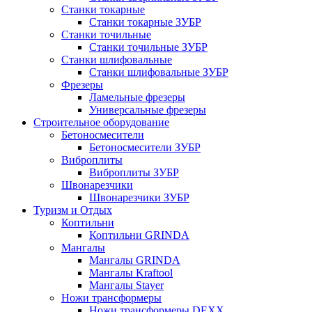
Станки токарные
Станки токарные ЗУБР
Станки точильные
Станки точильные ЗУБР
Станки шлифовальные
Станки шлифовальные ЗУБР
Фрезеры
Ламельные фрезеры
Универсальные фрезеры
Строительное оборудование
Бетоносмесители
Бетоносмесители ЗУБР
Виброплиты
Виброплиты ЗУБР
Швонарезчики
Швонарезчики ЗУБР
Туризм и Отдых
Коптильни
Коптильни GRINDA
Мангалы
Мангалы GRINDA
Мангалы Kraftool
Мангалы Stayer
Ножи трансформеры
Ножи трансформеры DEXX