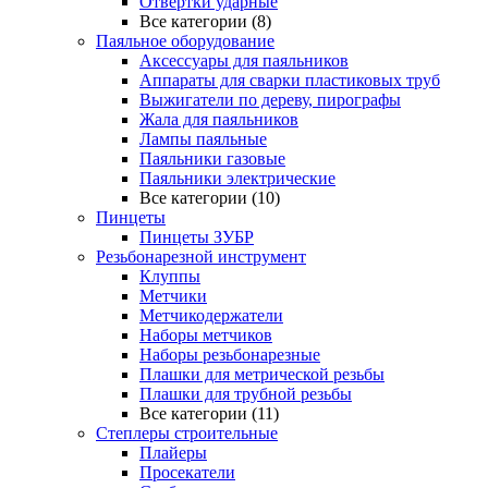
Отвертки ударные
Все категории (8)
Паяльное оборудование
Аксессуары для паяльников
Аппараты для сварки пластиковых труб
Выжигатели по дереву, пирографы
Жала для паяльников
Лампы паяльные
Паяльники газовые
Паяльники электрические
Все категории (10)
Пинцеты
Пинцеты ЗУБР
Резьбонарезной инструмент
Клуппы
Метчики
Метчикодержатели
Наборы метчиков
Наборы резьбонарезные
Плашки для метрической резьбы
Плашки для трубной резьбы
Все категории (11)
Степлеры строительные
Плайеры
Просекатели