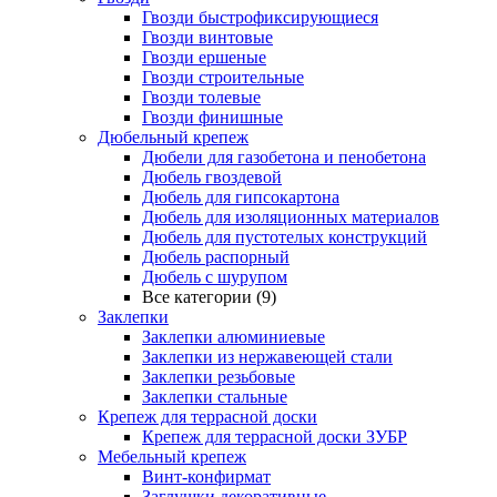
Гвозди быстрофиксирующиеся
Гвозди винтовые
Гвозди ершеные
Гвозди строительные
Гвозди толевые
Гвозди финишные
Дюбельный крепеж
Дюбели для газобетона и пенобетона
Дюбель гвоздевой
Дюбель для гипсокартона
Дюбель для изоляционных материалов
Дюбель для пустотелых конструкций
Дюбель распорный
Дюбель с шурупом
Все категории (9)
Заклепки
Заклепки алюминиевые
Заклепки из нержавеющей стали
Заклепки резьбовые
Заклепки стальные
Крепеж для террасной доски
Крепеж для террасной доски ЗУБР
Мебельный крепеж
Винт-конфирмат
Заглушки декоративные