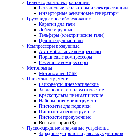
Генераторы и электростанции
Бензиновые генераторы и электростанции
Инверторные бензиновые генераторы
Грузоподъемное оборудование
Каретки для тали
Лебедки ручные
Тельферы (электрические тали)
Цепные ручные тали
Компрессоры воздушные
Автомобильные компрессоры
Поршневые компрессоры
Ременные компрессоры
Мотопомпы
Мотопомпы ЗУБР
Пневмоинструмент
Гайковерты пневматические
Заклепочники пневматические
Краскопульты пневматические
Наборы пневмоинструмента
Пистолеты для подкачки
Пистолеты пескоструйные
Пистолеты продувочные
Все категории (8)
Пуско-зарядные и зарядные устройства
Зарядные устройства для аккумуляторов