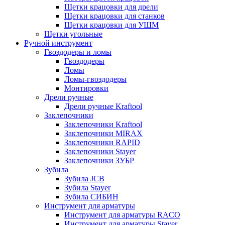
Щетки крацовки для дрели
Щетки крацовки для станков
Щетки крацовки для УШМ
Щетки угольные
Ручной инструмент
Гвоздодеры и ломы
Гвоздодеры
Ломы
Ломы-гвоздодеры
Монтировки
Дрели ручные
Дрели ручные Kraftool
Заклепочники
Заклепочники Kraftool
Заклепочники MIRAX
Заклепочники RAPID
Заклепочники Stayer
Заклепочники ЗУБР
Зубила
Зубила JCB
Зубила Stayer
Зубила СИБИН
Инструмент для арматуры
Инструмент для арматуры RACO
Инструмент для арматуры Stayer