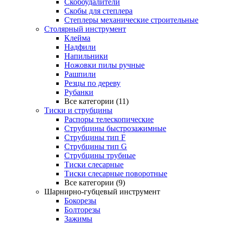
Скобоудалители
Скобы для степлера
Степлеры механические строительные
Столярный инструмент
Клейма
Надфили
Напильники
Ножовки пилы ручные
Рашпили
Резцы по дереву
Рубанки
Все категории (11)
Тиски и струбцины
Распоры телескопические
Струбцины быстрозажимные
Струбцины тип F
Струбцины тип G
Струбцины трубные
Тиски слесарные
Тиски слесарные поворотные
Все категории (9)
Шарнирно-губцевый инструмент
Бокорезы
Болторезы
Зажимы