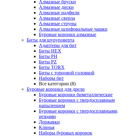
Алмазные бруски
Алмазные диски
Алмазные надфили
Алмазные сверла
Алмазные струны
Алмазные шлифовальные чашки
Буровые коронки алмазные
Биты для шуруповерта
Адаптеры для бит
Биты HEX
Биты PH
Биты PZ
Биты TORX
Биты с торцовой головкой
Наборы бит
Все категории (8)
Буровые коронки для дрели
Буровые коронки биметаллические
Буровые коронки с твердосплавным
напылением
Буровые коронки с твердосплавными
резцами
Державки
Клинья
Наборы буровых коронок