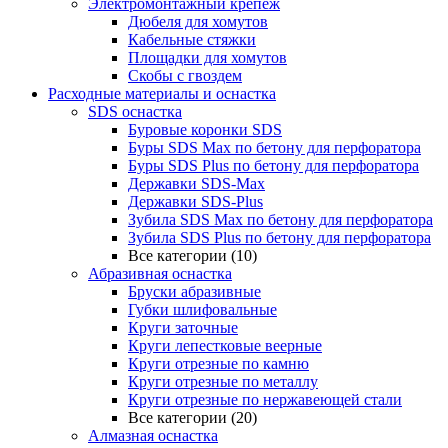
Электромонтажный крепеж
Дюбеля для хомутов
Кабельные стяжки
Площадки для хомутов
Скобы с гвоздем
Расходные материалы и оснастка
SDS оснастка
Буровые коронки SDS
Буры SDS Max по бетону для перфоратора
Буры SDS Plus по бетону для перфоратора
Державки SDS-Max
Державки SDS-Plus
Зубила SDS Mах по бетону для перфоратора
Зубила SDS Plus по бетону для перфоратора
Все категории (10)
Абразивная оснастка
Бруски абразивные
Губки шлифовальные
Круги заточные
Круги лепестковые веерные
Круги отрезные по камню
Круги отрезные по металлу
Круги отрезные по нержавеющей стали
Все категории (20)
Алмазная оснастка