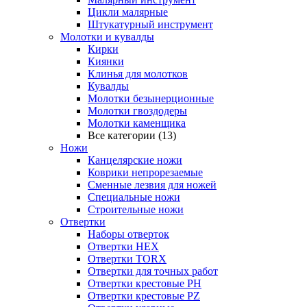
Цикли малярные
Штукатурный инструмент
Молотки и кувалды
Кирки
Киянки
Клинья для молотков
Кувалды
Молотки безынерционные
Молотки гвоздодеры
Молотки каменщика
Все категории (13)
Ножи
Канцелярские ножи
Коврики непрорезаемые
Сменные лезвия для ножей
Специальные ножи
Строительные ножи
Отвертки
Наборы отверток
Отвертки HEX
Отвертки TORX
Отвертки для точных работ
Отвертки крестовые PH
Отвертки крестовые PZ