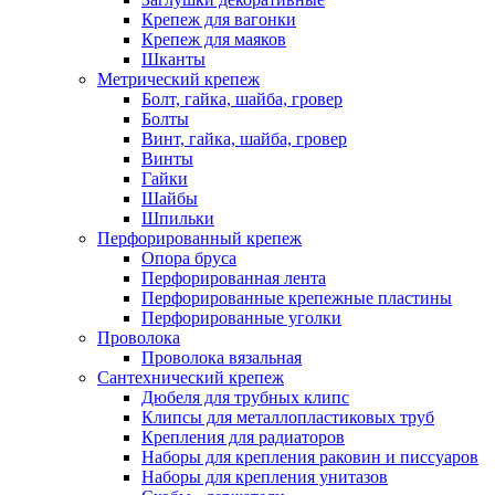
Крепеж для вагонки
Крепеж для маяков
Шканты
Метрический крепеж
Болт, гайка, шайба, гровер
Болты
Винт, гайка, шайба, гровер
Винты
Гайки
Шайбы
Шпильки
Перфорированный крепеж
Опора бруса
Перфорированная лента
Перфорированные крепежные пластины
Перфорированные уголки
Проволока
Проволока вязальная
Сантехнический крепеж
Дюбеля для трубных клипс
Клипсы для металлопластиковых труб
Крепления для радиаторов
Наборы для крепления раковин и писсуаров
Наборы для крепления унитазов