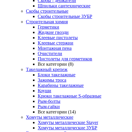
Скобы - держатели
Шпильки сантехнические
Скобы строительные
Скобы строительные ЗУБР
Строительная химия
Герметики
Жидкие гвозди
Клеевые пистолеты
Клеевые стержни
Монтажная пена
Очистители
Пистолеты для герметиков
Все категории (8)
Такелажный крепеж
Блоки такелажные
Зажимы троса
Карабины такелажные
Коуши
Крюки такелажные S-образные
Рым-болты
Рым-гайки
Все категории (14)
Хомуты металлические
Хомуты металлические Stayer
Хомуты металлические ЗУБР