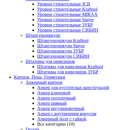
Уровни строительные JCB
Уровни строительные Kraftool
Уровни строительные MIRAX
Уровни строительные Stayer
Уровни строительные ЗУБР
Уровни строительные СИБИН
Штангенциркули
Штангенциркули Kraftool
Штангенциркули Stayer
Штангенциркули ЗУБР
Штангенциркули СИБИН
Штативы для нивелиров
Штативы для нивелиров Kraftool
Штативы для нивелиров ЗУБР
Крепеж, Пена, Герметики
Анкерный крепеж
Анкер для пустотелых конструкций
Анкер клиновой
Анкер потолочный
Анкер рамный
Анкер регулировочный
Анкер с внутренним конусом
Анкерный болт с гайкой
Все категории (10)
Гвозди