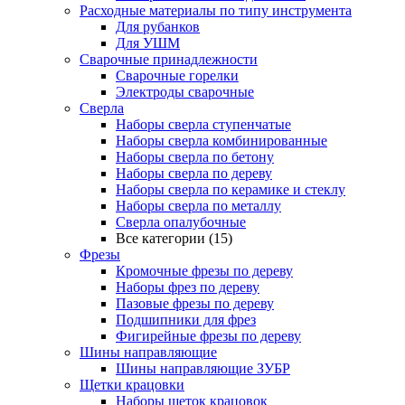
Расходные материалы по типу инструмента
Для рубанков
Для УШМ
Сварочные принадлежности
Сварочные горелки
Электроды сварочные
Сверла
Наборы cверла ступенчатые
Наборы сверла комбинированные
Наборы сверла по бетону
Наборы сверла по дереву
Наборы сверла по керамике и стеклу
Наборы сверла по металлу
Сверла опалубочные
Все категории (15)
Фрезы
Кромочные фрезы по дереву
Наборы фрез по дереву
Пазовые фрезы по дереву
Подшипники для фрез
Фигирейные фрезы по дереву
Шины направляющие
Шины направляющие ЗУБР
Щетки крацовки
Наборы щеток крацовок