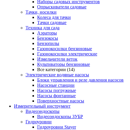
Наборы садовых инструментов
Опрыскиватели садовые
Тачки, носилки
Колеса для тачки
Тачки садовые
Техника для сада
Аэраторы
Бензокосы
Бензопилы
Газонокосилки бензиновые
Газонокосилки электрические
Измельчители веток
Культиваторы бензиновые
Все категории (14)
Электрические водяные насосы
Блоки управления и реле давления насосов
Насосные станции
Насосы погружные
Насосы фонтанные
Поверхностные насосы
Измерительный инструмент
Видеоэндоскопы
Видеоэндоскопы ЗУБР
Гидроуровни
Гидроуровни Stayer