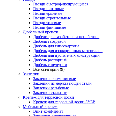
Гвозди быстрофиксирующиеся
Гвозди винтовые
Гвозди ершеные
Гвозди строительные
Гвозди толевые
Гвозди финишные
Дюбельный крепеж
Дюбели для газобетона и пенобетона
Дюбель гвоздевой
Дюбель для гипсокартона
Дюбель для изоляционных материалов
Дюбель для пустотелых конструкций
Дюбель распорный
Дюбель с шурупом
Все категории (9)
Заклепки
Заклепки алюминиевые
Заклепки из нержавеющей стали
Заклепки резьбовые
Заклепки стальные
Крепеж для террасной доски
Крепеж для террасной доски ЗУБР
Мебельный крепеж
Винт-конфирмат
Заглушки декоративные