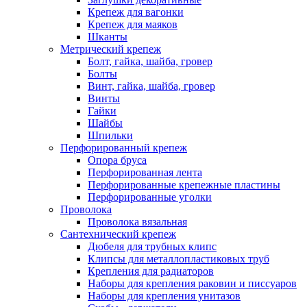
Крепеж для вагонки
Крепеж для маяков
Шканты
Метрический крепеж
Болт, гайка, шайба, гровер
Болты
Винт, гайка, шайба, гровер
Винты
Гайки
Шайбы
Шпильки
Перфорированный крепеж
Опора бруса
Перфорированная лента
Перфорированные крепежные пластины
Перфорированные уголки
Проволока
Проволока вязальная
Сантехнический крепеж
Дюбеля для трубных клипс
Клипсы для металлопластиковых труб
Крепления для радиаторов
Наборы для крепления раковин и писсуаров
Наборы для крепления унитазов