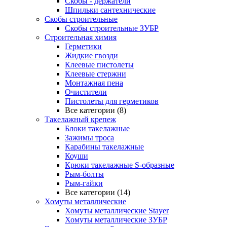
Скобы - держатели
Шпильки сантехнические
Скобы строительные
Скобы строительные ЗУБР
Строительная химия
Герметики
Жидкие гвозди
Клеевые пистолеты
Клеевые стержни
Монтажная пена
Очистители
Пистолеты для герметиков
Все категории (8)
Такелажный крепеж
Блоки такелажные
Зажимы троса
Карабины такелажные
Коуши
Крюки такелажные S-образные
Рым-болты
Рым-гайки
Все категории (14)
Хомуты металлические
Хомуты металлические Stayer
Хомуты металлические ЗУБР