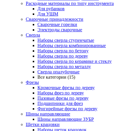
Расходные материалы по типу инструмента
Для рубанков
Для УШМ
Сварочные принадлежности
Сварочные горелки
Электроды сварочные
Сверла
Наборы cверла ступенчатые
Наборы сверла комбинированные
Наборы сверла по бетону
Наборы сверла по дереву
Наборы сверла по керамике и стеклу
Наборы сверла по металлу
Сверла опалубочные
Все категории (15)
Фрезы
Кромочные фрезы по дереву
Наборы фрез по дереву
Пазовые фрезы по дереву
Подшипники для фрез
Фигирейные фрезы по дереву
Шины направляющие
Шины направляющие ЗУБР
Щетки крацовки
Наборы щеток крацовок