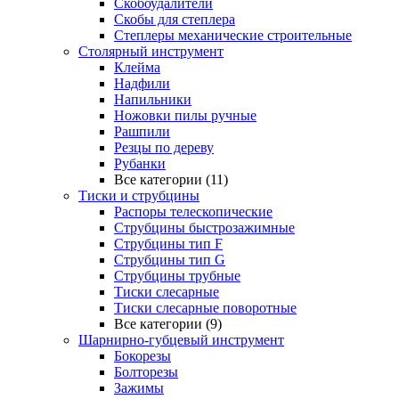
Скобоудалители
Скобы для степлера
Степлеры механические строительные
Столярный инструмент
Клейма
Надфили
Напильники
Ножовки пилы ручные
Рашпили
Резцы по дереву
Рубанки
Все категории (11)
Тиски и струбцины
Распоры телескопические
Струбцины быстрозажимные
Струбцины тип F
Струбцины тип G
Струбцины трубные
Тиски слесарные
Тиски слесарные поворотные
Все категории (9)
Шарнирно-губцевый инструмент
Бокорезы
Болторезы
Зажимы