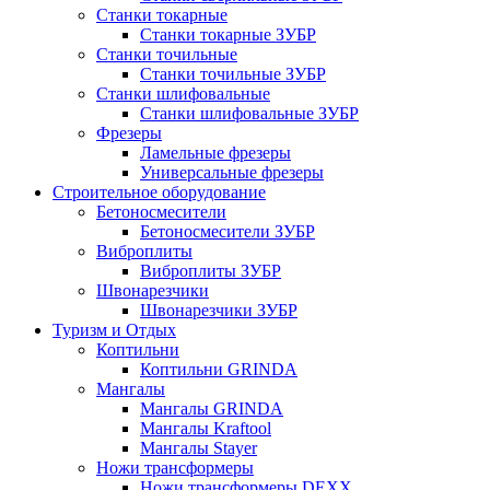
Станки токарные
Станки токарные ЗУБР
Станки точильные
Станки точильные ЗУБР
Станки шлифовальные
Станки шлифовальные ЗУБР
Фрезеры
Ламельные фрезеры
Универсальные фрезеры
Строительное оборудование
Бетоносмесители
Бетоносмесители ЗУБР
Виброплиты
Виброплиты ЗУБР
Швонарезчики
Швонарезчики ЗУБР
Туризм и Отдых
Коптильни
Коптильни GRINDA
Мангалы
Мангалы GRINDA
Мангалы Kraftool
Мангалы Stayer
Ножи трансформеры
Ножи трансформеры DEXX