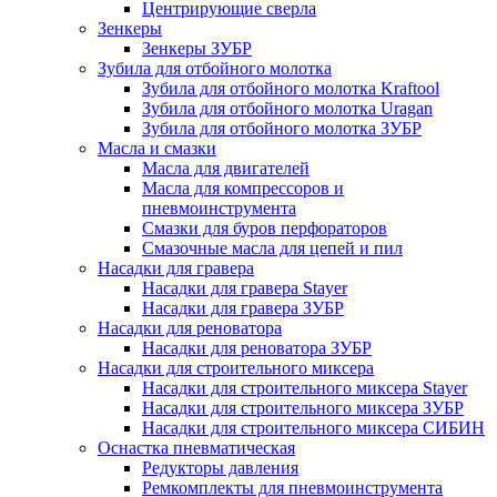
Центрирующие сверла
Зенкеры
Зенкеры ЗУБР
Зубила для отбойного молотка
Зубила для отбойного молотка Kraftool
Зубила для отбойного молотка Uragan
Зубила для отбойного молотка ЗУБР
Масла и смазки
Масла для двигателей
Масла для компрессоров и
пневмоинструмента
Смазки для буров перфораторов
Смазочные масла для цепей и пил
Насадки для гравера
Насадки для гравера Stayer
Насадки для гравера ЗУБР
Насадки для реноватора
Насадки для реноватора ЗУБР
Насадки для строительного миксера
Насадки для строительного миксера Stayer
Насадки для строительного миксера ЗУБР
Насадки для строительного миксера СИБИН
Оснастка пневматическая
Редукторы давления
Ремкомплекты для пневмоинструмента