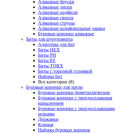
Алмазные бруски
Алмазные диски
Алмазные надфили
Алмазные сверла
Алмазные струны
Алмазные шлифовальные чашки
Буровые коронки алмазные
Биты для шуруповерта
Адаптеры для бит
Биты HEX
Биты PH
Биты PZ
Биты TORX
Биты с торцовой головкой
Наборы бит
Все категории (8)
Буровые коронки для дрели
Буровые коронки биметаллические
Буровые коронки с твердосплавным
напылением
Буровые коронки с твердосплавными
резцами
Державки
Клинья
Наборы буровых коронок