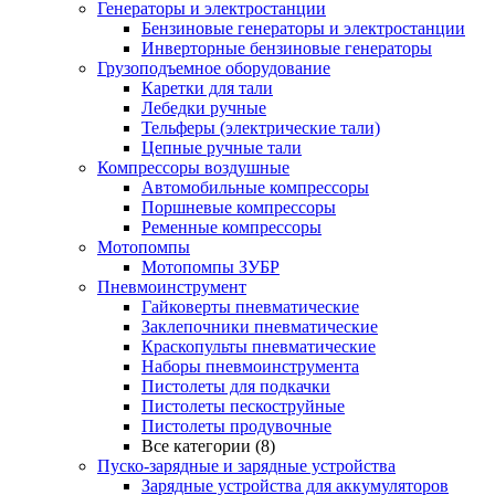
Генераторы и электростанции
Бензиновые генераторы и электростанции
Инверторные бензиновые генераторы
Грузоподъемное оборудование
Каретки для тали
Лебедки ручные
Тельферы (электрические тали)
Цепные ручные тали
Компрессоры воздушные
Автомобильные компрессоры
Поршневые компрессоры
Ременные компрессоры
Мотопомпы
Мотопомпы ЗУБР
Пневмоинструмент
Гайковерты пневматические
Заклепочники пневматические
Краскопульты пневматические
Наборы пневмоинструмента
Пистолеты для подкачки
Пистолеты пескоструйные
Пистолеты продувочные
Все категории (8)
Пуско-зарядные и зарядные устройства
Зарядные устройства для аккумуляторов