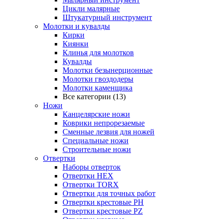
Цикли малярные
Штукатурный инструмент
Молотки и кувалды
Кирки
Киянки
Клинья для молотков
Кувалды
Молотки безынерционные
Молотки гвоздодеры
Молотки каменщика
Все категории (13)
Ножи
Канцелярские ножи
Коврики непрорезаемые
Сменные лезвия для ножей
Специальные ножи
Строительные ножи
Отвертки
Наборы отверток
Отвертки HEX
Отвертки TORX
Отвертки для точных работ
Отвертки крестовые PH
Отвертки крестовые PZ