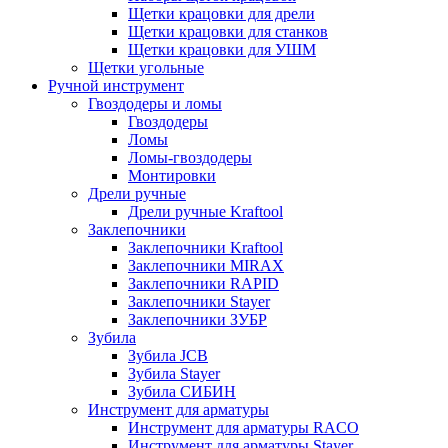
Щетки крацовки для дрели
Щетки крацовки для станков
Щетки крацовки для УШМ
Щетки угольные
Ручной инструмент
Гвоздодеры и ломы
Гвоздодеры
Ломы
Ломы-гвоздодеры
Монтировки
Дрели ручные
Дрели ручные Kraftool
Заклепочники
Заклепочники Kraftool
Заклепочники MIRAX
Заклепочники RAPID
Заклепочники Stayer
Заклепочники ЗУБР
Зубила
Зубила JCB
Зубила Stayer
Зубила СИБИН
Инструмент для арматуры
Инструмент для арматуры RACO
Инструмент для арматуры Stayer