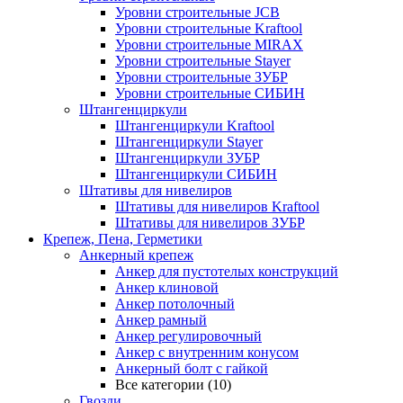
Уровни строительные JCB
Уровни строительные Kraftool
Уровни строительные MIRAX
Уровни строительные Stayer
Уровни строительные ЗУБР
Уровни строительные СИБИН
Штангенциркули
Штангенциркули Kraftool
Штангенциркули Stayer
Штангенциркули ЗУБР
Штангенциркули СИБИН
Штативы для нивелиров
Штативы для нивелиров Kraftool
Штативы для нивелиров ЗУБР
Крепеж, Пена, Герметики
Анкерный крепеж
Анкер для пустотелых конструкций
Анкер клиновой
Анкер потолочный
Анкер рамный
Анкер регулировочный
Анкер с внутренним конусом
Анкерный болт с гайкой
Все категории (10)
Гвозди