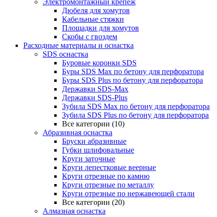
Электромонтажный крепеж
Дюбеля для хомутов
Кабельные стяжки
Площадки для хомутов
Скобы с гвоздем
Расходные материалы и оснастка
SDS оснастка
Буровые коронки SDS
Буры SDS Max по бетону для перфоратора
Буры SDS Plus по бетону для перфоратора
Державки SDS-Max
Державки SDS-Plus
Зубила SDS Mах по бетону для перфоратора
Зубила SDS Plus по бетону для перфоратора
Все категории (10)
Абразивная оснастка
Бруски абразивные
Губки шлифовальные
Круги заточные
Круги лепестковые веерные
Круги отрезные по камню
Круги отрезные по металлу
Круги отрезные по нержавеющей стали
Все категории (20)
Алмазная оснастка