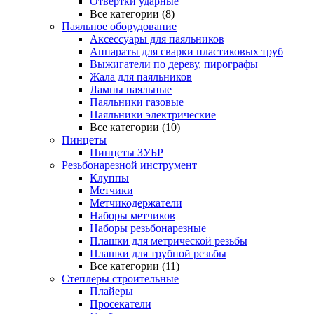
Отвертки ударные
Все категории (8)
Паяльное оборудование
Аксессуары для паяльников
Аппараты для сварки пластиковых труб
Выжигатели по дереву, пирографы
Жала для паяльников
Лампы паяльные
Паяльники газовые
Паяльники электрические
Все категории (10)
Пинцеты
Пинцеты ЗУБР
Резьбонарезной инструмент
Клуппы
Метчики
Метчикодержатели
Наборы метчиков
Наборы резьбонарезные
Плашки для метрической резьбы
Плашки для трубной резьбы
Все категории (11)
Степлеры строительные
Плайеры
Просекатели