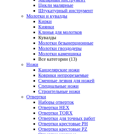
Цикли малярные
Штукатурный инструмент
Молотки и кувалды
Кирки
Киянки
Клинья для молотков
Кувалды
Молотки безынерционные
Молотки гвоздодеры
Молотки каменщика
Все категории (13)
Ножи
Канцелярские ножи
Коврики непрорезаемые
Сменные лезвия для ножей
Специальные ножи
Строительные ножи
Отвертки
Наборы отверток
Отвертки HEX
Отвертки TORX
Отвертки для точных работ
Отвертки крестовые PH
Отвертки крестовые PZ