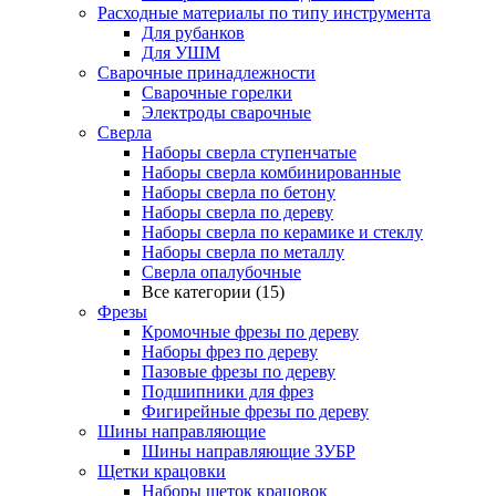
Расходные материалы по типу инструмента
Для рубанков
Для УШМ
Сварочные принадлежности
Сварочные горелки
Электроды сварочные
Сверла
Наборы cверла ступенчатые
Наборы сверла комбинированные
Наборы сверла по бетону
Наборы сверла по дереву
Наборы сверла по керамике и стеклу
Наборы сверла по металлу
Сверла опалубочные
Все категории (15)
Фрезы
Кромочные фрезы по дереву
Наборы фрез по дереву
Пазовые фрезы по дереву
Подшипники для фрез
Фигирейные фрезы по дереву
Шины направляющие
Шины направляющие ЗУБР
Щетки крацовки
Наборы щеток крацовок