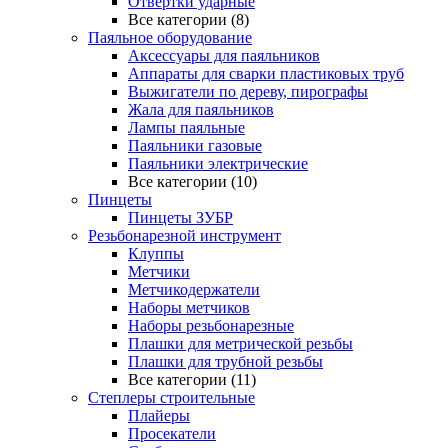
Отвертки ударные
Все категории (8)
Паяльное оборудование
Аксессуары для паяльников
Аппараты для сварки пластиковых труб
Выжигатели по дереву, пирографы
Жала для паяльников
Лампы паяльные
Паяльники газовые
Паяльники электрические
Все категории (10)
Пинцеты
Пинцеты ЗУБР
Резьбонарезной инструмент
Клуппы
Метчики
Метчикодержатели
Наборы метчиков
Наборы резьбонарезные
Плашки для метрической резьбы
Плашки для трубной резьбы
Все категории (11)
Степлеры строительные
Плайеры
Просекатели