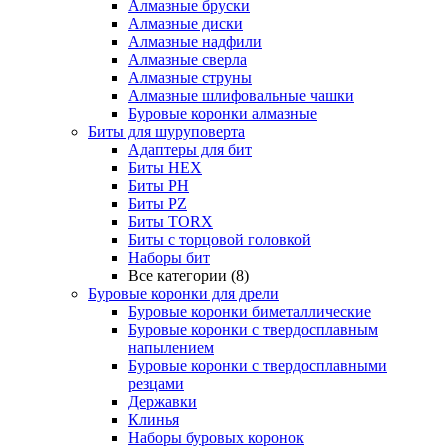
Алмазные бруски
Алмазные диски
Алмазные надфили
Алмазные сверла
Алмазные струны
Алмазные шлифовальные чашки
Буровые коронки алмазные
Биты для шуруповерта
Адаптеры для бит
Биты HEX
Биты PH
Биты PZ
Биты TORX
Биты с торцовой головкой
Наборы бит
Все категории (8)
Буровые коронки для дрели
Буровые коронки биметаллические
Буровые коронки с твердосплавным
напылением
Буровые коронки с твердосплавными
резцами
Державки
Клинья
Наборы буровых коронок