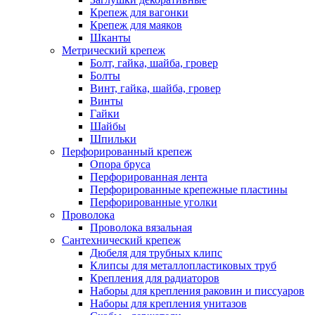
Крепеж для вагонки
Крепеж для маяков
Шканты
Метрический крепеж
Болт, гайка, шайба, гровер
Болты
Винт, гайка, шайба, гровер
Винты
Гайки
Шайбы
Шпильки
Перфорированный крепеж
Опора бруса
Перфорированная лента
Перфорированные крепежные пластины
Перфорированные уголки
Проволока
Проволока вязальная
Сантехнический крепеж
Дюбеля для трубных клипс
Клипсы для металлопластиковых труб
Крепления для радиаторов
Наборы для крепления раковин и писсуаров
Наборы для крепления унитазов