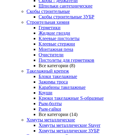
Скобы - держатели
Шпильки сантехнические
Скобы строительные
Скобы строительные ЗУБР
Строительная химия
Герметики
Жидкие гвозди
Клеевые пистолеты
Клеевые стержни
Монтажная пена
Очистители
Пистолеты для герметиков
Все категории (8)
Такелажный крепеж
Блоки такелажные
Зажимы троса
Карабины такелажные
Коуши
Крюки такелажные S-образные
Рым-болты
Рым-гайки
Все категории (14)
Хомуты металлические
Хомуты металлические Stayer
Хомуты металлические ЗУБР