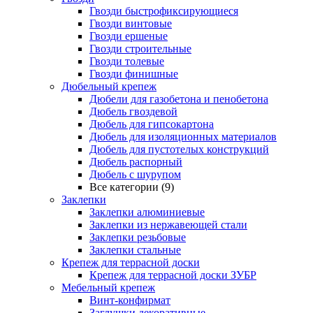
Гвозди быстрофиксирующиеся
Гвозди винтовые
Гвозди ершеные
Гвозди строительные
Гвозди толевые
Гвозди финишные
Дюбельный крепеж
Дюбели для газобетона и пенобетона
Дюбель гвоздевой
Дюбель для гипсокартона
Дюбель для изоляционных материалов
Дюбель для пустотелых конструкций
Дюбель распорный
Дюбель с шурупом
Все категории (9)
Заклепки
Заклепки алюминиевые
Заклепки из нержавеющей стали
Заклепки резьбовые
Заклепки стальные
Крепеж для террасной доски
Крепеж для террасной доски ЗУБР
Мебельный крепеж
Винт-конфирмат
Заглушки декоративные