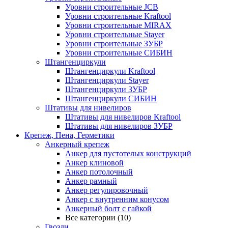
Уровни строительные JCB
Уровни строительные Kraftool
Уровни строительные MIRAX
Уровни строительные Stayer
Уровни строительные ЗУБР
Уровни строительные СИБИН
Штангенциркули
Штангенциркули Kraftool
Штангенциркули Stayer
Штангенциркули ЗУБР
Штангенциркули СИБИН
Штативы для нивелиров
Штативы для нивелиров Kraftool
Штативы для нивелиров ЗУБР
Крепеж, Пена, Герметики
Анкерный крепеж
Анкер для пустотелых конструкций
Анкер клиновой
Анкер потолочный
Анкер рамный
Анкер регулировочный
Анкер с внутренним конусом
Анкерный болт с гайкой
Все категории (10)
Гвозди