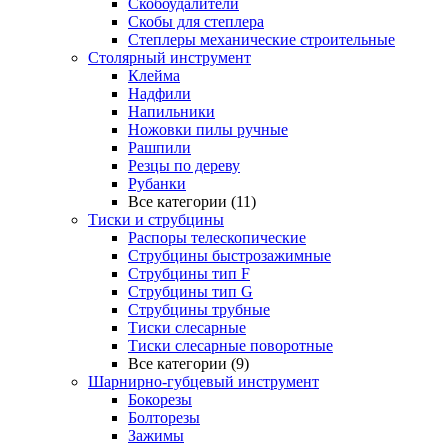
Скобоудалители
Скобы для степлера
Степлеры механические строительные
Столярный инструмент
Клейма
Надфили
Напильники
Ножовки пилы ручные
Рашпили
Резцы по дереву
Рубанки
Все категории (11)
Тиски и струбцины
Распоры телескопические
Струбцины быстрозажимные
Струбцины тип F
Струбцины тип G
Струбцины трубные
Тиски слесарные
Тиски слесарные поворотные
Все категории (9)
Шарнирно-губцевый инструмент
Бокорезы
Болторезы
Зажимы