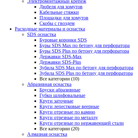
Электромонтажный крепеж
Дюбеля для хомутов
Кабельные стяжки
Площадки для хомутов
Скобы с гвоздем
Расходные материалы и оснастка
SDS оснастка
Буровые коронки SDS
Буры SDS Max по бетону для перфоратора
Буры SDS Plus по бетону для перфоратора
Державки SDS-Max
Державки SDS-Plus
Зубила SDS Mах по бетону для перфоратора
Зубила SDS Plus по бетону для перфоратора
Все категории (10)
Абразивная оснастка
Бруски абразивные
Губки шлифовальные
Круги заточные
Круги лепестковые веерные
Круги отрезные по камню
Круги отрезные по металлу
Круги отрезные по нержавеющей стали
Все категории (20)
Алмазная оснастка