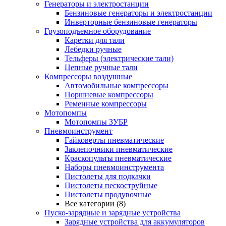
Генераторы и электростанции
Бензиновые генераторы и электростанции
Инверторные бензиновые генераторы
Грузоподъемное оборудование
Каретки для тали
Лебедки ручные
Тельферы (электрические тали)
Цепные ручные тали
Компрессоры воздушные
Автомобильные компрессоры
Поршневые компрессоры
Ременные компрессоры
Мотопомпы
Мотопомпы ЗУБР
Пневмоинструмент
Гайковерты пневматические
Заклепочники пневматические
Краскопульты пневматические
Наборы пневмоинструмента
Пистолеты для подкачки
Пистолеты пескоструйные
Пистолеты продувочные
Все категории (8)
Пуско-зарядные и зарядные устройства
Зарядные устройства для аккумуляторов