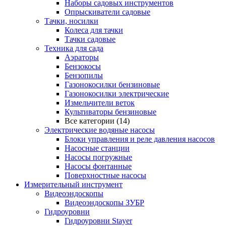
Наборы садовых инструментов
Опрыскиватели садовые
Тачки, носилки
Колеса для тачки
Тачки садовые
Техника для сада
Аэраторы
Бензокосы
Бензопилы
Газонокосилки бензиновые
Газонокосилки электрические
Измельчители веток
Культиваторы бензиновые
Все категории (14)
Электрические водяные насосы
Блоки управления и реле давления насосов
Насосные станции
Насосы погружные
Насосы фонтанные
Поверхностные насосы
Измерительный инструмент
Видеоэндоскопы
Видеоэндоскопы ЗУБР
Гидроуровни
Гидроуровни Stayer