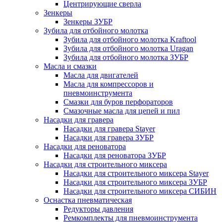
Центрирующие сверла
Зенкеры
Зенкеры ЗУБР
Зубила для отбойного молотка
Зубила для отбойного молотка Kraftool
Зубила для отбойного молотка Uragan
Зубила для отбойного молотка ЗУБР
Масла и смазки
Масла для двигателей
Масла для компрессоров и
пневмоинструмента
Смазки для буров перфораторов
Смазочные масла для цепей и пил
Насадки для гравера
Насадки для гравера Stayer
Насадки для гравера ЗУБР
Насадки для реноватора
Насадки для реноватора ЗУБР
Насадки для строительного миксера
Насадки для строительного миксера Stayer
Насадки для строительного миксера ЗУБР
Насадки для строительного миксера СИБИН
Оснастка пневматическая
Редукторы давления
Ремкомплекты для пневмоинструмента