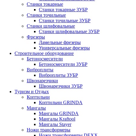
Станки токарные
Станки токарные ЗУБР
Станки точильные
Станки точильные ЗУБР
Станки шлифовальные
Станки шлифовальные ЗУБР
Фрезеры
Ламельные фрезеры
Универсальные фрезеры
Строительное оборудование
Бетоносмесители
Бетоносмесители ЗУБР
Виброплиты
Виброплиты ЗУБР
Швонарезчики
Швонарезчики ЗУБР
Туризм и Отдых
Коптильни
Коптильни GRINDA
Мангалы
Мангалы GRINDA
Мангалы Kraftool
Мангалы Stayer
Ножи трансформеры
Ножи трансформеры DEXX