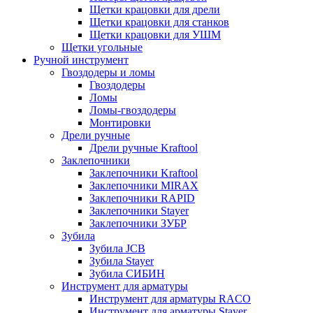
Щетки крацовки для дрели
Щетки крацовки для станков
Щетки крацовки для УШМ
Щетки угольные
Ручной инструмент
Гвоздодеры и ломы
Гвоздодеры
Ломы
Ломы-гвоздодеры
Монтировки
Дрели ручные
Дрели ручные Kraftool
Заклепочники
Заклепочники Kraftool
Заклепочники MIRAX
Заклепочники RAPID
Заклепочники Stayer
Заклепочники ЗУБР
Зубила
Зубила JCB
Зубила Stayer
Зубила СИБИН
Инструмент для арматуры
Инструмент для арматуры RACO
Инструмент для арматуры Stayer