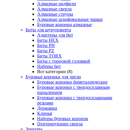
Алмазные надфили
Алмазные сверла
Алмазные струны
Алмазные шлифовальные чашки
Буровые коронки алмазные
Биты для шуруповерта
Адаптеры для бит
Биты HEX
Биты PH
Биты PZ
Биты TORX
Биты с торцовой головкой
Наборы бит
Все категории (8)
Буровые коронки для дрели
Буровые коронки биметаллические
Буровые коронки с твердосплавным
напылением
Буровые коронки с твердосплавными
резцами
Державки
Клинья
Наборы буровых коронок
Центрирующие сверла
Зенкеры