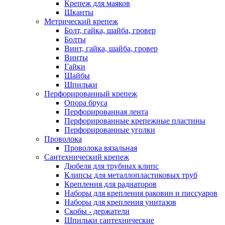
Крепеж для маяков
Шканты
Метрический крепеж
Болт, гайка, шайба, гровер
Болты
Винт, гайка, шайба, гровер
Винты
Гайки
Шайбы
Шпильки
Перфорированный крепеж
Опора бруса
Перфорированная лента
Перфорированные крепежные пластины
Перфорированные уголки
Проволока
Проволока вязальная
Сантехнический крепеж
Дюбеля для трубных клипс
Клипсы для металлопластиковых труб
Крепления для радиаторов
Наборы для крепления раковин и писсуаров
Наборы для крепления унитазов
Скобы - держатели
Шпильки сантехнические