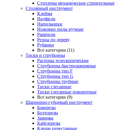
Степлеры механические строительные
Столярный инструмент
Клейма
Надфили
Напильники
Ножовки пилы ручные
Рашпили
Резцы по дереву
Рубанки
Все категории (11)
Тиски и струбцины
Распоры телескопические
Струбцины быстрозажимные
Струбцины тип F
Струбцины тип G
Струбцины трубные
Тиски слесарные
Тиски слесарные поворотные
Все категории (9)
Шарнирно-губцевый инструмент
Бокорезы
Болторезы
Зажимы
Кабелерезы
Клещи переставные