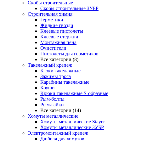
Скобы строительные
Скобы строительные ЗУБР
Строительная химия
Герметики
Жидкие гвозди
Клеевые пистолеты
Клеевые стержни
Монтажная пена
Очистители
Пистолеты для герметиков
Все категории (8)
Такелажный крепеж
Блоки такелажные
Зажимы троса
Карабины такелажные
Коуши
Крюки такелажные S-образные
Рым-болты
Рым-гайки
Все категории (14)
Хомуты металлические
Хомуты металлические Stayer
Хомуты металлические ЗУБР
Электромонтажный крепеж
Дюбеля для хомутов