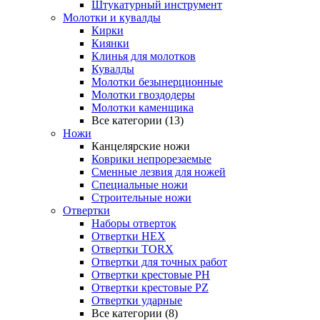
Штукатурный инструмент
Молотки и кувалды
Кирки
Киянки
Клинья для молотков
Кувалды
Молотки безынерционные
Молотки гвоздодеры
Молотки каменщика
Все категории (13)
Ножи
Канцелярские ножи
Коврики непрорезаемые
Сменные лезвия для ножей
Специальные ножи
Строительные ножи
Отвертки
Наборы отверток
Отвертки HEX
Отвертки TORX
Отвертки для точных работ
Отвертки крестовые PH
Отвертки крестовые PZ
Отвертки ударные
Все категории (8)