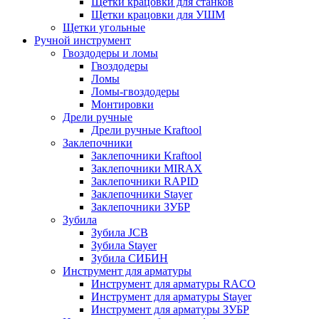
Щетки крацовки для станков
Щетки крацовки для УШМ
Щетки угольные
Ручной инструмент
Гвоздодеры и ломы
Гвоздодеры
Ломы
Ломы-гвоздодеры
Монтировки
Дрели ручные
Дрели ручные Kraftool
Заклепочники
Заклепочники Kraftool
Заклепочники MIRAX
Заклепочники RAPID
Заклепочники Stayer
Заклепочники ЗУБР
Зубила
Зубила JCB
Зубила Stayer
Зубила СИБИН
Инструмент для арматуры
Инструмент для арматуры RACO
Инструмент для арматуры Stayer
Инструмент для арматуры ЗУБР