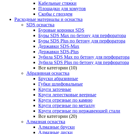
Кабельные стяжки
Площадки для хомутов
Скобы с гвоздем
Расходные материалы и оснастка
SDS оснастка
Буровые коронки SDS
Буры SDS Max по бетону для перфоратора
Буры SDS Plus по бетону для перфоратора
Державки SDS-Max
Державки SDS-Plus
Зубила SDS Mах по бетону для перфоратора
Зубила SDS Plus по бетону для перфоратора
Все категории (10)
Абразивная оснастка
Бруски абразивные
Губки шлифовальные
Круги заточные
Круги лепестковые веерные
Круги отрезные по камню
Круги отрезные по металлу
Круги отрезные по нержавеющей стали
Все категории (20)
Алмазная оснастка
Алмазные бруски
Алмазные диски