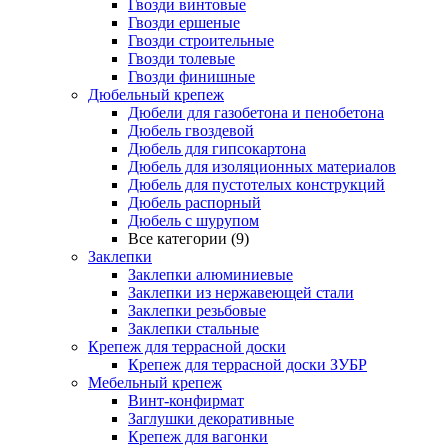
Гвозди винтовые
Гвозди ершеные
Гвозди строительные
Гвозди толевые
Гвозди финишные
Дюбельный крепеж
Дюбели для газобетона и пенобетона
Дюбель гвоздевой
Дюбель для гипсокартона
Дюбель для изоляционных материалов
Дюбель для пустотелых конструкций
Дюбель распорный
Дюбель с шурупом
Все категории (9)
Заклепки
Заклепки алюминиевые
Заклепки из нержавеющей стали
Заклепки резьбовые
Заклепки стальные
Крепеж для террасной доски
Крепеж для террасной доски ЗУБР
Мебельный крепеж
Винт-конфирмат
Заглушки декоративные
Крепеж для вагонки