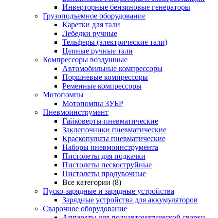
Инверторные бензиновые генераторы
Грузоподъемное оборудование
Каретки для тали
Лебедки ручные
Тельферы (электрические тали)
Цепные ручные тали
Компрессоры воздушные
Автомобильные компрессоры
Поршневые компрессоры
Ременные компрессоры
Мотопомпы
Мотопомпы ЗУБР
Пневмоинструмент
Гайковерты пневматические
Заклепочники пневматические
Краскопульты пневматические
Наборы пневмоинструмента
Пистолеты для подкачки
Пистолеты пескоструйные
Пистолеты продувочные
Все категории (8)
Пуско-зарядные и зарядные устройства
Зарядные устройства для аккумуляторов
Сварочное оборудование
Аппараты для полуавтоматической сварки