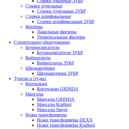
Станки токарные ЗУБР
Станки точильные
Станки точильные ЗУБР
Станки шлифовальные
Станки шлифовальные ЗУБР
Фрезеры
Ламельные фрезеры
Универсальные фрезеры
Строительное оборудование
Бетоносмесители
Бетоносмесители ЗУБР
Виброплиты
Виброплиты ЗУБР
Швонарезчики
Швонарезчики ЗУБР
Туризм и Отдых
Коптильни
Коптильни GRINDA
Мангалы
Мангалы GRINDA
Мангалы Kraftool
Мангалы Stayer
Ножи трансформеры
Ножи трансформеры DEXX
Ножи трансформеры Kraftool