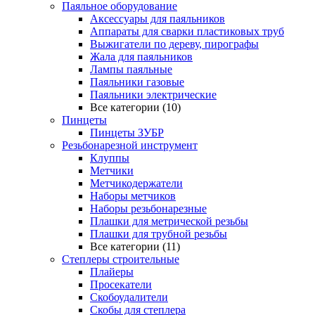
Паяльное оборудование
Аксессуары для паяльников
Аппараты для сварки пластиковых труб
Выжигатели по дереву, пирографы
Жала для паяльников
Лампы паяльные
Паяльники газовые
Паяльники электрические
Все категории (10)
Пинцеты
Пинцеты ЗУБР
Резьбонарезной инструмент
Клуппы
Метчики
Метчикодержатели
Наборы метчиков
Наборы резьбонарезные
Плашки для метрической резьбы
Плашки для трубной резьбы
Все категории (11)
Степлеры строительные
Плайеры
Просекатели
Скобоудалители
Скобы для степлера