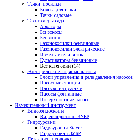
Тачки, носилки
Колеса для тачки
Тачки садовые
Техника для сада
Аэраторы
Бензокосы
Бензопилы
Газонокосилки бензиновые
Газонокосилки электрические
Измельчители веток
Культиваторы бензиновые
Все категории (14)
Электрические водяные насосы
Блоки управления и реле давления насосов
Насосные станции
Насосы погружные
Насосы фонтанные
Поверхностные насосы
Измерительный инструмент
Видеоэндоскопы
Видеоэндоскопы ЗУБР
Гидроуровни
Гидроуровни Stayer
Гидроуровни ЗУБР
Детекторы проводки