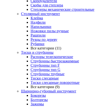
Скобоудалители
Скобы для степлера
Степлеры механические строительные
Столярный инструмент
Клейма
Надфили
Напильники
Ножовки пилы ручные
Рашпили
Резцы по дереву
Рубанки
Все категории (11)
Тиски и струбцины
Распоры телескопические
Струбцины быстрозажимные
Струбцины тип F
Струбцины тип G
Струбцины трубные
Тиски слесарные
Тиски слесарные поворотные
Все категории (9)
Шарнирно-губцевый инструмент
Бокорезы
Болторезы
Зажимы