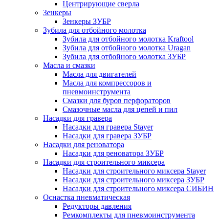
Центрирующие сверла
Зенкеры
Зенкеры ЗУБР
Зубила для отбойного молотка
Зубила для отбойного молотка Kraftool
Зубила для отбойного молотка Uragan
Зубила для отбойного молотка ЗУБР
Масла и смазки
Масла для двигателей
Масла для компрессоров и
пневмоинструмента
Смазки для буров перфораторов
Смазочные масла для цепей и пил
Насадки для гравера
Насадки для гравера Stayer
Насадки для гравера ЗУБР
Насадки для реноватора
Насадки для реноватора ЗУБР
Насадки для строительного миксера
Насадки для строительного миксера Stayer
Насадки для строительного миксера ЗУБР
Насадки для строительного миксера СИБИН
Оснастка пневматическая
Редукторы давления
Ремкомплекты для пневмоинструмента