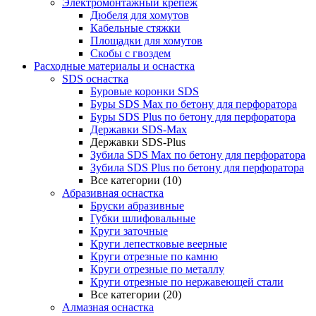
Электромонтажный крепеж
Дюбеля для хомутов
Кабельные стяжки
Площадки для хомутов
Скобы с гвоздем
Расходные материалы и оснастка
SDS оснастка
Буровые коронки SDS
Буры SDS Max по бетону для перфоратора
Буры SDS Plus по бетону для перфоратора
Державки SDS-Max
Державки SDS-Plus
Зубила SDS Mах по бетону для перфоратора
Зубила SDS Plus по бетону для перфоратора
Все категории (10)
Абразивная оснастка
Бруски абразивные
Губки шлифовальные
Круги заточные
Круги лепестковые веерные
Круги отрезные по камню
Круги отрезные по металлу
Круги отрезные по нержавеющей стали
Все категории (20)
Алмазная оснастка