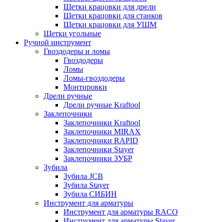
Щетки крацовки для дрели
Щетки крацовки для станков
Щетки крацовки для УШМ
Щетки угольные
Ручной инструмент
Гвоздодеры и ломы
Гвоздодеры
Ломы
Ломы-гвоздодеры
Монтировки
Дрели ручные
Дрели ручные Kraftool
Заклепочники
Заклепочники Kraftool
Заклепочники MIRAX
Заклепочники RAPID
Заклепочники Stayer
Заклепочники ЗУБР
Зубила
Зубила JCB
Зубила Stayer
Зубила СИБИН
Инструмент для арматуры
Инструмент для арматуры RACO
Инструмент для арматуры Stayer