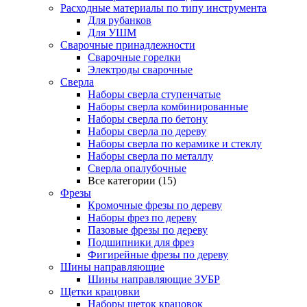
Расходные материалы по типу инструмента
Для рубанков
Для УШМ
Сварочные принадлежности
Сварочные горелки
Электроды сварочные
Сверла
Наборы cверла ступенчатые
Наборы сверла комбинированные
Наборы сверла по бетону
Наборы сверла по дереву
Наборы сверла по керамике и стеклу
Наборы сверла по металлу
Сверла опалубочные
Все категории (15)
Фрезы
Кромочные фрезы по дереву
Наборы фрез по дереву
Пазовые фрезы по дереву
Подшипники для фрез
Фигирейные фрезы по дереву
Шины направляющие
Шины направляющие ЗУБР
Щетки крацовки
Наборы щеток крацовок