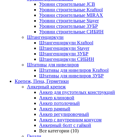
Уровни строительные JCB
Уровни строительные Kraftool
Уровни строительные MIRAX
Уровни строительные Stayer
Уровни строительные ЗУБР
Уровни строительные СИБИН
Штангенциркули
Штангенциркули Kraftool
Штангенциркули Stayer
Штангенциркули ЗУБР
Штангенциркули СИБИН
Штативы для нивелиров
Штативы для нивелиров Kraftool
Штативы для нивелиров ЗУБР
Крепеж, Пена, Герметики
Анкерный крепеж
Анкер для пустотелых конструкций
Анкер клиновой
Анкер потолочный
Анкер рамный
Анкер регулировочный
Анкер с внутренним конусом
Анкерный болт с гайкой
Все категории (10)
Гвозди