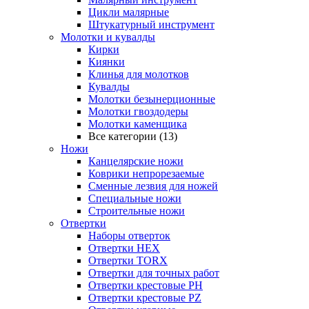
Цикли малярные
Штукатурный инструмент
Молотки и кувалды
Кирки
Киянки
Клинья для молотков
Кувалды
Молотки безынерционные
Молотки гвоздодеры
Молотки каменщика
Все категории (13)
Ножи
Канцелярские ножи
Коврики непрорезаемые
Сменные лезвия для ножей
Специальные ножи
Строительные ножи
Отвертки
Наборы отверток
Отвертки HEX
Отвертки TORX
Отвертки для точных работ
Отвертки крестовые PH
Отвертки крестовые PZ