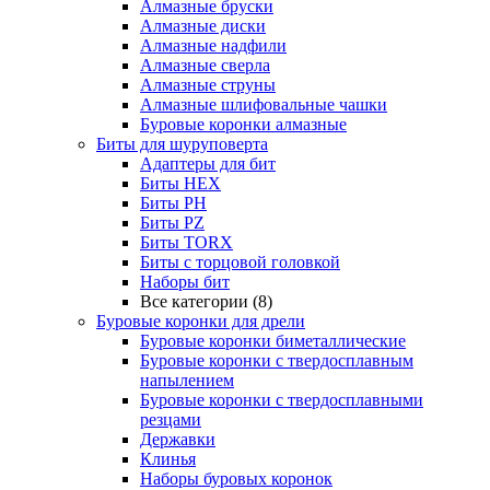
Алмазные бруски
Алмазные диски
Алмазные надфили
Алмазные сверла
Алмазные струны
Алмазные шлифовальные чашки
Буровые коронки алмазные
Биты для шуруповерта
Адаптеры для бит
Биты HEX
Биты PH
Биты PZ
Биты TORX
Биты с торцовой головкой
Наборы бит
Все категории (8)
Буровые коронки для дрели
Буровые коронки биметаллические
Буровые коронки с твердосплавным
напылением
Буровые коронки с твердосплавными
резцами
Державки
Клинья
Наборы буровых коронок