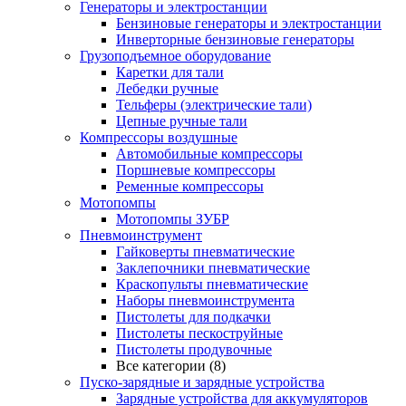
Генераторы и электростанции
Бензиновые генераторы и электростанции
Инверторные бензиновые генераторы
Грузоподъемное оборудование
Каретки для тали
Лебедки ручные
Тельферы (электрические тали)
Цепные ручные тали
Компрессоры воздушные
Автомобильные компрессоры
Поршневые компрессоры
Ременные компрессоры
Мотопомпы
Мотопомпы ЗУБР
Пневмоинструмент
Гайковерты пневматические
Заклепочники пневматические
Краскопульты пневматические
Наборы пневмоинструмента
Пистолеты для подкачки
Пистолеты пескоструйные
Пистолеты продувочные
Все категории (8)
Пуско-зарядные и зарядные устройства
Зарядные устройства для аккумуляторов