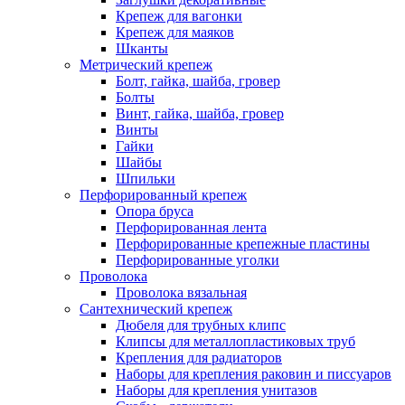
Крепеж для вагонки
Крепеж для маяков
Шканты
Метрический крепеж
Болт, гайка, шайба, гровер
Болты
Винт, гайка, шайба, гровер
Винты
Гайки
Шайбы
Шпильки
Перфорированный крепеж
Опора бруса
Перфорированная лента
Перфорированные крепежные пластины
Перфорированные уголки
Проволока
Проволока вязальная
Сантехнический крепеж
Дюбеля для трубных клипс
Клипсы для металлопластиковых труб
Крепления для радиаторов
Наборы для крепления раковин и писсуаров
Наборы для крепления унитазов