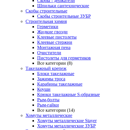
Скобы - держатели
Шпильки сантехнические
Скобы строительные
Скобы строительные ЗУБР
Строительная химия
Герметики
Жидкие гвозди
Клеевые пистолеты
Клеевые стержни
Монтажная пена
Очистители
Пистолеты для герметиков
Все категории (8)
Такелажный крепеж
Блоки такелажные
Зажимы троса
Карабины такелажные
Коуши
Крюки такелажные S-образные
Рым-болты
Рым-гайки
Все категории (14)
Хомуты металлические
Хомуты металлические Stayer
Хомуты металлические ЗУБР