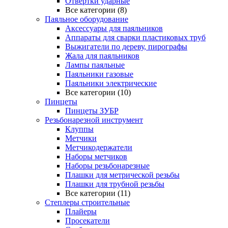
Отвертки ударные
Все категории (8)
Паяльное оборудование
Аксессуары для паяльников
Аппараты для сварки пластиковых труб
Выжигатели по дереву, пирографы
Жала для паяльников
Лампы паяльные
Паяльники газовые
Паяльники электрические
Все категории (10)
Пинцеты
Пинцеты ЗУБР
Резьбонарезной инструмент
Клуппы
Метчики
Метчикодержатели
Наборы метчиков
Наборы резьбонарезные
Плашки для метрической резьбы
Плашки для трубной резьбы
Все категории (11)
Степлеры строительные
Плайеры
Просекатели