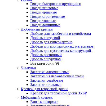
Гвозди быстрофиксирующиеся
Гвозди винтовые
Гвозди ершеные
Гвозди строительные
Гвозди толевые
Гвозди финишные
Дюбельный крепеж
Дюбели для газобетона и пенобетона
Дюбель гвоздевой
Дюбель для гипсокартона
Дюбель для изоляционных материалов
Дюбель для пустотелых конструкций
Дюбель распорный
Дюбель с шурупом
Все категории (9)
Заклепки
Заклепки алюминиевые
Заклепки из нержавеющей стали
Заклепки резьбовые
Заклепки стальные
Крепеж для террасной доски
Крепеж для террасной доски ЗУБР
Мебельный крепеж
Винт-конфирмат
Заглушки декоративные