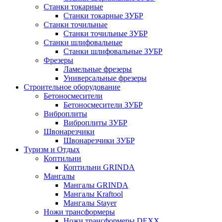
Станки токарные
Станки токарные ЗУБР
Станки точильные
Станки точильные ЗУБР
Станки шлифовальные
Станки шлифовальные ЗУБР
Фрезеры
Ламельные фрезеры
Универсальные фрезеры
Строительное оборудование
Бетоносмесители
Бетоносмесители ЗУБР
Виброплиты
Виброплиты ЗУБР
Швонарезчики
Швонарезчики ЗУБР
Туризм и Отдых
Коптильни
Коптильни GRINDA
Мангалы
Мангалы GRINDA
Мангалы Kraftool
Мангалы Stayer
Ножи трансформеры
Ножи трансформеры DEXX