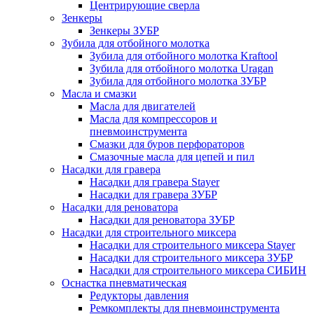
Центрирующие сверла
Зенкеры
Зенкеры ЗУБР
Зубила для отбойного молотка
Зубила для отбойного молотка Kraftool
Зубила для отбойного молотка Uragan
Зубила для отбойного молотка ЗУБР
Масла и смазки
Масла для двигателей
Масла для компрессоров и
пневмоинструмента
Смазки для буров перфораторов
Смазочные масла для цепей и пил
Насадки для гравера
Насадки для гравера Stayer
Насадки для гравера ЗУБР
Насадки для реноватора
Насадки для реноватора ЗУБР
Насадки для строительного миксера
Насадки для строительного миксера Stayer
Насадки для строительного миксера ЗУБР
Насадки для строительного миксера СИБИН
Оснастка пневматическая
Редукторы давления
Ремкомплекты для пневмоинструмента