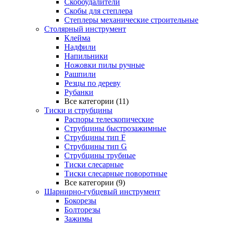
Скобоудалители
Скобы для степлера
Степлеры механические строительные
Столярный инструмент
Клейма
Надфили
Напильники
Ножовки пилы ручные
Рашпили
Резцы по дереву
Рубанки
Все категории (11)
Тиски и струбцины
Распоры телескопические
Струбцины быстрозажимные
Струбцины тип F
Струбцины тип G
Струбцины трубные
Тиски слесарные
Тиски слесарные поворотные
Все категории (9)
Шарнирно-губцевый инструмент
Бокорезы
Болторезы
Зажимы