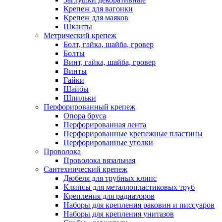
Крепеж для вагонки
Крепеж для маяков
Шканты
Метрический крепеж
Болт, гайка, шайба, гровер
Болты
Винт, гайка, шайба, гровер
Винты
Гайки
Шайбы
Шпильки
Перфорированный крепеж
Опора бруса
Перфорированная лента
Перфорированные крепежные пластины
Перфорированные уголки
Проволока
Проволока вязальная
Сантехнический крепеж
Дюбеля для трубных клипс
Клипсы для металлопластиковых труб
Крепления для радиаторов
Наборы для крепления раковин и писсуаров
Наборы для крепления унитазов