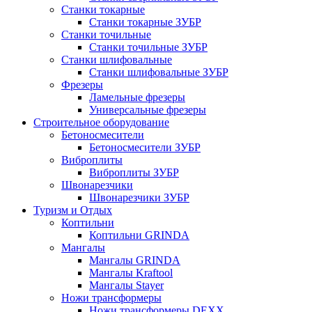
Станки токарные
Станки токарные ЗУБР
Станки точильные
Станки точильные ЗУБР
Станки шлифовальные
Станки шлифовальные ЗУБР
Фрезеры
Ламельные фрезеры
Универсальные фрезеры
Строительное оборудование
Бетоносмесители
Бетоносмесители ЗУБР
Виброплиты
Виброплиты ЗУБР
Швонарезчики
Швонарезчики ЗУБР
Туризм и Отдых
Коптильни
Коптильни GRINDA
Мангалы
Мангалы GRINDA
Мангалы Kraftool
Мангалы Stayer
Ножи трансформеры
Ножи трансформеры DEXX