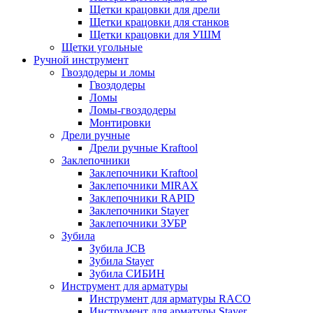
Щетки крацовки для дрели
Щетки крацовки для станков
Щетки крацовки для УШМ
Щетки угольные
Ручной инструмент
Гвоздодеры и ломы
Гвоздодеры
Ломы
Ломы-гвоздодеры
Монтировки
Дрели ручные
Дрели ручные Kraftool
Заклепочники
Заклепочники Kraftool
Заклепочники MIRAX
Заклепочники RAPID
Заклепочники Stayer
Заклепочники ЗУБР
Зубила
Зубила JCB
Зубила Stayer
Зубила СИБИН
Инструмент для арматуры
Инструмент для арматуры RACO
Инструмент для арматуры Stayer