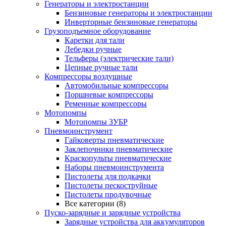
Генераторы и электростанции
Бензиновые генераторы и электростанции
Инверторные бензиновые генераторы
Грузоподъемное оборудование
Каретки для тали
Лебедки ручные
Тельферы (электрические тали)
Цепные ручные тали
Компрессоры воздушные
Автомобильные компрессоры
Поршневые компрессоры
Ременные компрессоры
Мотопомпы
Мотопомпы ЗУБР
Пневмоинструмент
Гайковерты пневматические
Заклепочники пневматические
Краскопульты пневматические
Наборы пневмоинструмента
Пистолеты для подкачки
Пистолеты пескоструйные
Пистолеты продувочные
Все категории (8)
Пуско-зарядные и зарядные устройства
Зарядные устройства для аккумуляторов