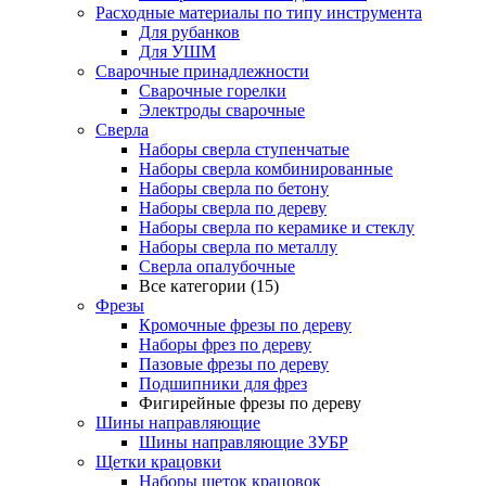
Расходные материалы по типу инструмента
Для рубанков
Для УШМ
Сварочные принадлежности
Сварочные горелки
Электроды сварочные
Сверла
Наборы cверла ступенчатые
Наборы сверла комбинированные
Наборы сверла по бетону
Наборы сверла по дереву
Наборы сверла по керамике и стеклу
Наборы сверла по металлу
Сверла опалубочные
Все категории (15)
Фрезы
Кромочные фрезы по дереву
Наборы фрез по дереву
Пазовые фрезы по дереву
Подшипники для фрез
Фигирейные фрезы по дереву
Шины направляющие
Шины направляющие ЗУБР
Щетки крацовки
Наборы щеток крацовок