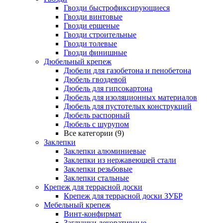
Гвозди быстрофиксирующиеся
Гвозди винтовые
Гвозди ершеные
Гвозди строительные
Гвозди толевые
Гвозди финишные
Дюбельный крепеж
Дюбели для газобетона и пенобетона
Дюбель гвоздевой
Дюбель для гипсокартона
Дюбель для изоляционных материалов
Дюбель для пустотелых конструкций
Дюбель распорный
Дюбель с шурупом
Все категории (9)
Заклепки
Заклепки алюминиевые
Заклепки из нержавеющей стали
Заклепки резьбовые
Заклепки стальные
Крепеж для террасной доски
Крепеж для террасной доски ЗУБР
Мебельный крепеж
Винт-конфирмат
Заглушки декоративные