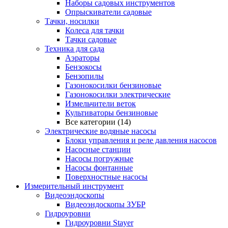
Наборы садовых инструментов
Опрыскиватели садовые
Тачки, носилки
Колеса для тачки
Тачки садовые
Техника для сада
Аэраторы
Бензокосы
Бензопилы
Газонокосилки бензиновые
Газонокосилки электрические
Измельчители веток
Культиваторы бензиновые
Все категории (14)
Электрические водяные насосы
Блоки управления и реле давления насосов
Насосные станции
Насосы погружные
Насосы фонтанные
Поверхностные насосы
Измерительный инструмент
Видеоэндоскопы
Видеоэндоскопы ЗУБР
Гидроуровни
Гидроуровни Stayer