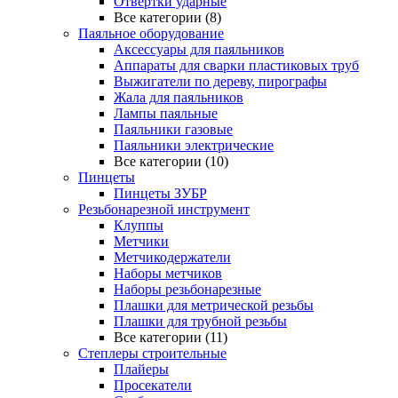
Отвертки ударные
Все категории (8)
Паяльное оборудование
Аксессуары для паяльников
Аппараты для сварки пластиковых труб
Выжигатели по дереву, пирографы
Жала для паяльников
Лампы паяльные
Паяльники газовые
Паяльники электрические
Все категории (10)
Пинцеты
Пинцеты ЗУБР
Резьбонарезной инструмент
Клуппы
Метчики
Метчикодержатели
Наборы метчиков
Наборы резьбонарезные
Плашки для метрической резьбы
Плашки для трубной резьбы
Все категории (11)
Степлеры строительные
Плайеры
Просекатели