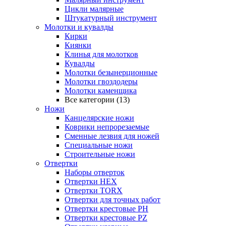
Цикли малярные
Штукатурный инструмент
Молотки и кувалды
Кирки
Киянки
Клинья для молотков
Кувалды
Молотки безынерционные
Молотки гвоздодеры
Молотки каменщика
Все категории (13)
Ножи
Канцелярские ножи
Коврики непрорезаемые
Сменные лезвия для ножей
Специальные ножи
Строительные ножи
Отвертки
Наборы отверток
Отвертки HEX
Отвертки TORX
Отвертки для точных работ
Отвертки крестовые PH
Отвертки крестовые PZ