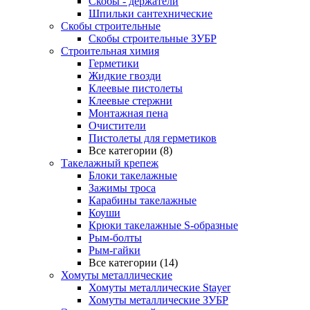
Скобы - держатели
Шпильки сантехнические
Скобы строительные
Скобы строительные ЗУБР
Строительная химия
Герметики
Жидкие гвозди
Клеевые пистолеты
Клеевые стержни
Монтажная пена
Очистители
Пистолеты для герметиков
Все категории (8)
Такелажный крепеж
Блоки такелажные
Зажимы троса
Карабины такелажные
Коуши
Крюки такелажные S-образные
Рым-болты
Рым-гайки
Все категории (14)
Хомуты металлические
Хомуты металлические Stayer
Хомуты металлические ЗУБР