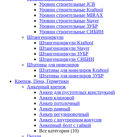
Уровни строительные JCB
Уровни строительные Kraftool
Уровни строительные MIRAX
Уровни строительные Stayer
Уровни строительные ЗУБР
Уровни строительные СИБИН
Штангенциркули
Штангенциркули Kraftool
Штангенциркули Stayer
Штангенциркули ЗУБР
Штангенциркули СИБИН
Штативы для нивелиров
Штативы для нивелиров Kraftool
Штативы для нивелиров ЗУБР
Крепеж, Пена, Герметики
Анкерный крепеж
Анкер для пустотелых конструкций
Анкер клиновой
Анкер потолочный
Анкер рамный
Анкер регулировочный
Анкер с внутренним конусом
Анкерный болт с гайкой
Все категории (10)
Гвозди