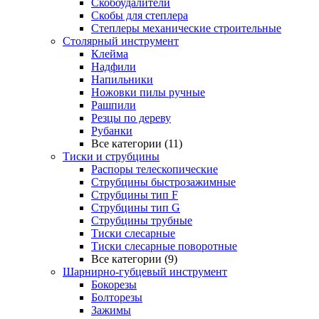
Скобоудалители
Скобы для степлера
Степлеры механические строительные
Столярный инструмент
Клейма
Надфили
Напильники
Ножовки пилы ручные
Рашпили
Резцы по дереву
Рубанки
Все категории (11)
Тиски и струбцины
Распоры телескопические
Струбцины быстрозажимные
Струбцины тип F
Струбцины тип G
Струбцины трубные
Тиски слесарные
Тиски слесарные поворотные
Все категории (9)
Шарнирно-губцевый инструмент
Бокорезы
Болторезы
Зажимы