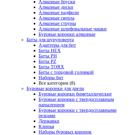
Алмазные бруски
Алмазные диски
Алмазные надфили
Алмазные сверла
Алмазные струны
Алмазные шлифовальные чашки
Буровые коронки алмазные
Биты для шуруповерта
Адаптеры для бит
Биты HEX
Биты PH
Биты PZ
Биты TORX
Биты с торцовой головкой
Наборы бит
Все категории (8)
Буровые коронки для дрели
Буровые коронки биметаллические
Буровые коронки с твердосплавным
напылением
Буровые коронки с твердосплавными
резцами
Державки
Клинья
Наборы буровых коронок