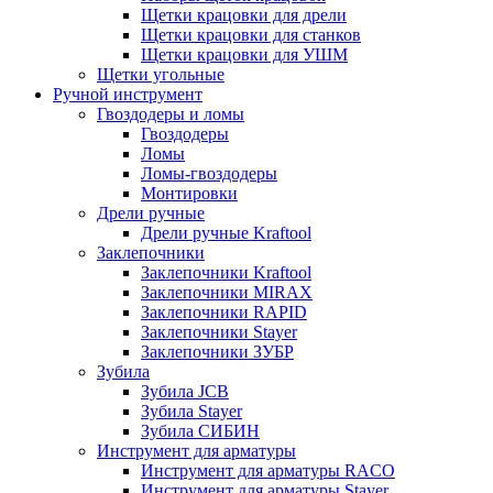
Щетки крацовки для дрели
Щетки крацовки для станков
Щетки крацовки для УШМ
Щетки угольные
Ручной инструмент
Гвоздодеры и ломы
Гвоздодеры
Ломы
Ломы-гвоздодеры
Монтировки
Дрели ручные
Дрели ручные Kraftool
Заклепочники
Заклепочники Kraftool
Заклепочники MIRAX
Заклепочники RAPID
Заклепочники Stayer
Заклепочники ЗУБР
Зубила
Зубила JCB
Зубила Stayer
Зубила СИБИН
Инструмент для арматуры
Инструмент для арматуры RACO
Инструмент для арматуры Stayer