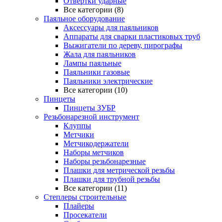
Отвертки ударные
Все категории (8)
Паяльное оборудование
Аксессуары для паяльников
Аппараты для сварки пластиковых труб
Выжигатели по дереву, пирографы
Жала для паяльников
Лампы паяльные
Паяльники газовые
Паяльники электрические
Все категории (10)
Пинцеты
Пинцеты ЗУБР
Резьбонарезной инструмент
Клуппы
Метчики
Метчикодержатели
Наборы метчиков
Наборы резьбонарезные
Плашки для метрической резьбы
Плашки для трубной резьбы
Все категории (11)
Степлеры строительные
Плайеры
Просекатели