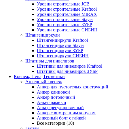
Уровни строительные JCB
Уровни строительные Kraftool
Уровни строительные MIRAX
Уровни строительные Stayer
Уровни строительные ЗУБР
Уровни строительные СИБИН
Штангенциркули
Штангенциркули Kraftool
Штангенциркули Stayer
Штангенциркули ЗУБР
Штангенциркули СИБИН
Штативы для нивелиров
Штативы для нивелиров Kraftool
Штативы для нивелиров ЗУБР
Крепеж, Пена, Герметики
Анкерный крепеж
Анкер для пустотелых конструкций
Анкер клиновой
Анкер потолочный
Анкер рамный
Анкер регулировочный
Анкер с внутренним конусом
Анкерный болт с гайкой
Все категории (10)
Гвозди