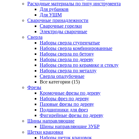
Расходные материалы по типу инструмента
Для рубанков
Для УШМ
Сварочные принадлежности
Сварочные горелки
Электроды сварочные
Сверла
Наборы cверла ступенчатые
Наборы сверла комбинированные
Наборы сверла по бетону
Наборы сверла по дереву
Наборы сверла по керамике и стеклу
Наборы сверла по металлу
Сверла опалубочные
Все категории (15)
Фрезы
Кромочные фрезы по дереву
Наборы фрез по дереву
Пазовые фрезы по дереву
Подшипники для фрез
Фигирейные фрезы по дереву
Шины направляющие
Шины направляющие ЗУБР
Щетки крацовки
Наборы щеток крацовок