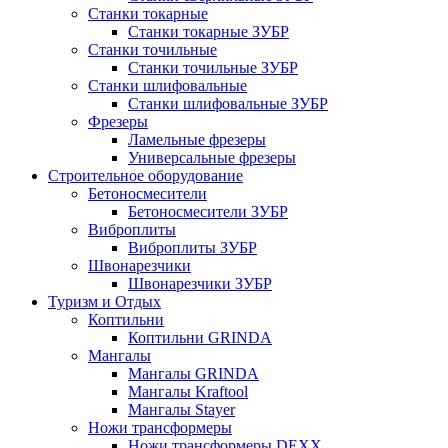
Станки токарные
Станки токарные ЗУБР
Станки точильные
Станки точильные ЗУБР
Станки шлифовальные
Станки шлифовальные ЗУБР
Фрезеры
Ламельные фрезеры
Универсальные фрезеры
Строительное оборудование
Бетоносмесители
Бетоносмесители ЗУБР
Виброплиты
Виброплиты ЗУБР
Швонарезчики
Швонарезчики ЗУБР
Туризм и Отдых
Коптильни
Коптильни GRINDA
Мангалы
Мангалы GRINDA
Мангалы Kraftool
Мангалы Stayer
Ножи трансформеры
Ножи трансформеры DEXX