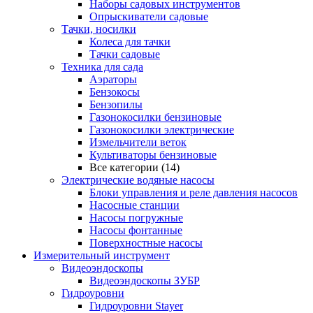
Наборы садовых инструментов
Опрыскиватели садовые
Тачки, носилки
Колеса для тачки
Тачки садовые
Техника для сада
Аэраторы
Бензокосы
Бензопилы
Газонокосилки бензиновые
Газонокосилки электрические
Измельчители веток
Культиваторы бензиновые
Все категории (14)
Электрические водяные насосы
Блоки управления и реле давления насосов
Насосные станции
Насосы погружные
Насосы фонтанные
Поверхностные насосы
Измерительный инструмент
Видеоэндоскопы
Видеоэндоскопы ЗУБР
Гидроуровни
Гидроуровни Stayer