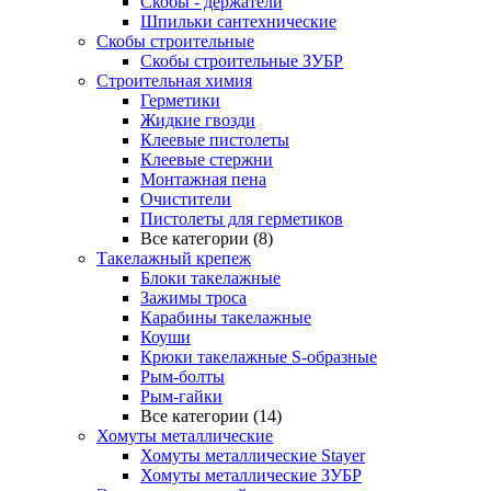
Скобы - держатели
Шпильки сантехнические
Скобы строительные
Скобы строительные ЗУБР
Строительная химия
Герметики
Жидкие гвозди
Клеевые пистолеты
Клеевые стержни
Монтажная пена
Очистители
Пистолеты для герметиков
Все категории (8)
Такелажный крепеж
Блоки такелажные
Зажимы троса
Карабины такелажные
Коуши
Крюки такелажные S-образные
Рым-болты
Рым-гайки
Все категории (14)
Хомуты металлические
Хомуты металлические Stayer
Хомуты металлические ЗУБР