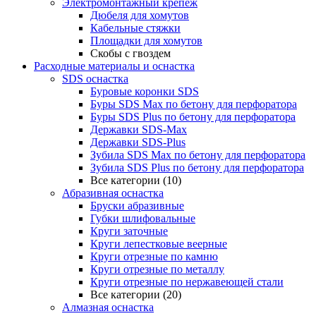
Электромонтажный крепеж
Дюбеля для хомутов
Кабельные стяжки
Площадки для хомутов
Скобы с гвоздем
Расходные материалы и оснастка
SDS оснастка
Буровые коронки SDS
Буры SDS Max по бетону для перфоратора
Буры SDS Plus по бетону для перфоратора
Державки SDS-Max
Державки SDS-Plus
Зубила SDS Mах по бетону для перфоратора
Зубила SDS Plus по бетону для перфоратора
Все категории (10)
Абразивная оснастка
Бруски абразивные
Губки шлифовальные
Круги заточные
Круги лепестковые веерные
Круги отрезные по камню
Круги отрезные по металлу
Круги отрезные по нержавеющей стали
Все категории (20)
Алмазная оснастка