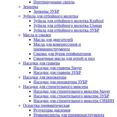
Центрирующие сверла
Зенкеры
Зенкеры ЗУБР
Зубила для отбойного молотка
Зубила для отбойного молотка Kraftool
Зубила для отбойного молотка Uragan
Зубила для отбойного молотка ЗУБР
Масла и смазки
Масла для двигателей
Масла для компрессоров и
пневмоинструмента
Смазки для буров перфораторов
Смазочные масла для цепей и пил
Насадки для гравера
Насадки для гравера Stayer
Насадки для гравера ЗУБР
Насадки для реноватора
Насадки для реноватора ЗУБР
Насадки для строительного миксера
Насадки для строительного миксера Stayer
Насадки для строительного миксера ЗУБР
Насадки для строительного миксера СИБИН
Оснастка пневматическая
Редукторы давления
Ремкомплекты для пневмоинструмента