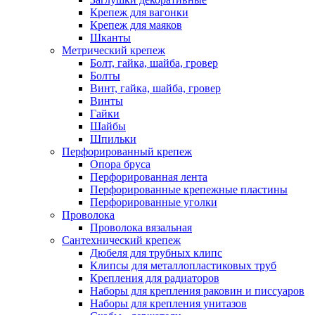
Крепеж для вагонки
Крепеж для маяков
Шканты
Метрический крепеж
Болт, гайка, шайба, гровер
Болты
Винт, гайка, шайба, гровер
Винты
Гайки
Шайбы
Шпильки
Перфорированный крепеж
Опора бруса
Перфорированная лента
Перфорированные крепежные пластины
Перфорированные уголки
Проволока
Проволока вязальная
Сантехнический крепеж
Дюбеля для трубных клипс
Клипсы для металлопластиковых труб
Крепления для радиаторов
Наборы для крепления раковин и писсуаров
Наборы для крепления унитазов