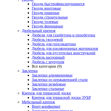
Гвозди быстрофиксирующиеся
Гвозди винтовые
Гвозди ершеные
Гвозди строительные
Гвозди толевые
Гвозди финишные
Дюбельный крепеж
Дюбели для газобетона и пенобетона
Дюбель гвоздевой
Дюбель для гипсокартона
Дюбель для изоляционных материалов
Дюбель для пустотелых конструкций
Дюбель распорный
Дюбель с шурупом
Все категории (9)
Заклепки
Заклепки алюминиевые
Заклепки из нержавеющей стали
Заклепки резьбовые
Заклепки стальные
Крепеж для террасной доски
Крепеж для террасной доски ЗУБР
Мебельный крепеж
Винт-конфирмат
Заглушки декоративные