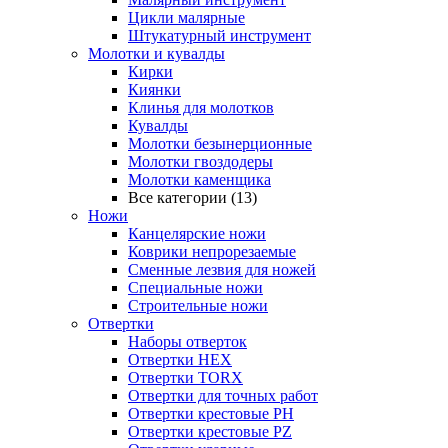
Цикли малярные
Штукатурный инструмент
Молотки и кувалды
Кирки
Киянки
Клинья для молотков
Кувалды
Молотки безынерционные
Молотки гвоздодеры
Молотки каменщика
Все категории (13)
Ножи
Канцелярские ножи
Коврики непрорезаемые
Сменные лезвия для ножей
Специальные ножи
Строительные ножи
Отвертки
Наборы отверток
Отвертки HEX
Отвертки TORX
Отвертки для точных работ
Отвертки крестовые PH
Отвертки крестовые PZ