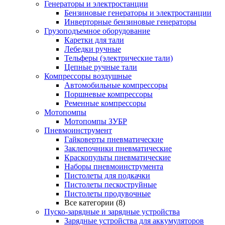
Генераторы и электростанции
Бензиновые генераторы и электростанции
Инверторные бензиновые генераторы
Грузоподъемное оборудование
Каретки для тали
Лебедки ручные
Тельферы (электрические тали)
Цепные ручные тали
Компрессоры воздушные
Автомобильные компрессоры
Поршневые компрессоры
Ременные компрессоры
Мотопомпы
Мотопомпы ЗУБР
Пневмоинструмент
Гайковерты пневматические
Заклепочники пневматические
Краскопульты пневматические
Наборы пневмоинструмента
Пистолеты для подкачки
Пистолеты пескоструйные
Пистолеты продувочные
Все категории (8)
Пуско-зарядные и зарядные устройства
Зарядные устройства для аккумуляторов