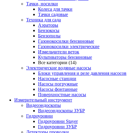
Тачки, носилки
Колеса для тачки
Тачки садовые
Техника для сада
Аэраторы
Бензокосы
Бензопилы
Газонокосилки бензиновые
Газонокосилки электрические
Измельчители веток
Культиваторы бензиновые
Все категории (14)
Электрические водяные насосы
Блоки управления и реле давления насосов
Насосные станции
Насосы погружные
Насосы фонтанные
Поверхностные насосы
Измерительный инструмент
Видеоэндоскопы
Видеоэндоскопы ЗУБР
Гидроуровни
Гидроуровни Stayer
Гидроуровни ЗУБР
Детекторы проводки