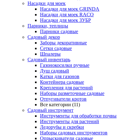
Насадки для моек
Насадки для моек GRINDA
Насадки для моек RACO
Насадки для моек ЗУБР
Парники, теплицы
Парники садовые
Садовый декор
Заборы декоративные
Сетки садовые
Шпалеры
Садовый инвентарь
Газонокосилки ручные
Душ садовый
Катки для газонов
Контейнера садовые
Крепления для растений
Наборы разметочные садовые
Отпугиватели кротов
Все категории (11)
Садовый инструмент
Инструменты для обработки почвы
Инструменты для растений
Ледорубы и скребки
Наборы садовых инструментов
Опрыскиватели садовые