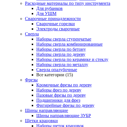
Расходные материалы по типу инструмента
Для рубанков
Для УШМ
Сварочные принадлежности
Сварочные горелки
Электроды сварочные
Сверла
Наборы cверла ступенчатые
Наборы сверла комбинированные
Наборы сверла по бетону
Наборы сверла по дереву
Наборы сверла по керамике и стеклу
Наборы сверла по металлу
Сверла опалубочные
Все категории (15)
Фрезы
Кромочные фрезы по дереву
Наборы фрез по дереву
Пазовые фрезы по дереву
Подшипники для фрез
Фигирейные фрезы по дереву
Шины направляющие
Шины направляющие ЗУБР
Щетки крацовки
Наборы щеток крацовок