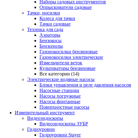
Наборы садовых инструментов
Опрыскиватели садовые
Тачки, носилки
Колеса для тачки
Тачки садовые
Техника для сада
Аэраторы
Бензокосы
Бензопилы
Газонокосилки бензиновые
Газонокосилки электрические
Измельчители веток
Культиваторы бензиновые
Все категории (14)
Электрические водяные насосы
Блоки управления и реле давления насосов
Насосные станции
Насосы погружные
Насосы фонтанные
Поверхностные насосы
Измерительный инструмент
Видеоэндоскопы
Видеоэндоскопы ЗУБР
Гидроуровни
Гидроуровни Stayer