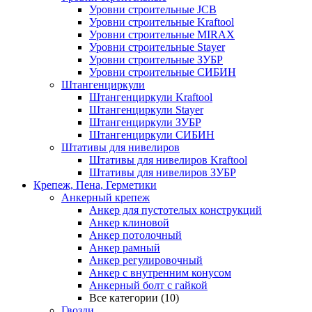
Уровни строительные JCB
Уровни строительные Kraftool
Уровни строительные MIRAX
Уровни строительные Stayer
Уровни строительные ЗУБР
Уровни строительные СИБИН
Штангенциркули
Штангенциркули Kraftool
Штангенциркули Stayer
Штангенциркули ЗУБР
Штангенциркули СИБИН
Штативы для нивелиров
Штативы для нивелиров Kraftool
Штативы для нивелиров ЗУБР
Крепеж, Пена, Герметики
Анкерный крепеж
Анкер для пустотелых конструкций
Анкер клиновой
Анкер потолочный
Анкер рамный
Анкер регулировочный
Анкер с внутренним конусом
Анкерный болт с гайкой
Все категории (10)
Гвозди