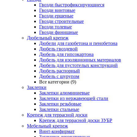
Гвозди быстрофиксирующиеся
Гвозди винтовые
Гвозди ершеные
Гвозди строительные
Гвозди толевые
Гвозди финишные
Дюбельный крепеж
Дюбели для газобетона и пенобетона
Дюбель гвоздевой
Дюбель для гипсокартона
Дюбель для изоляционных материалов
Дюбель для пустотелых конструкций
Дюбель распорный
Дюбель с шурупом
Все категории (9)
Заклепки
Заклепки алюминиевые
Заклепки из нержавеющей стали
Заклепки резьбовые
Заклепки стальные
Крепеж для террасной доски
Крепеж для террасной доски ЗУБР
Мебельный крепеж
Винт-конфирмат
Заглушки декоративные