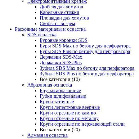
Электромонтажный крепеж
Дюбеля для хомутов
Кабельные стяжки
Площадки для хомутов
Скобы с гвоздем
Расходные материалы и оснастка
SDS оснастка
Буровые коронки SDS
Буры SDS Max по бетону для перфоратора
Буры SDS Plus по бетону для перфоратора
Державки SDS-Max
Державки SDS-Plus
Зубила SDS Mах по бетону для перфоратора
Зубила SDS Plus по бетону для перфоратора
Все категории (10)
Абразивная оснастка
Бруски абразивные
Губки шлифовальные
Круги заточные
Круги лепестковые веерные
Круги отрезные по камню
Круги отрезные по металлу
Круги отрезные по нержавеющей стали
Все категории (20)
Алмазная оснастка