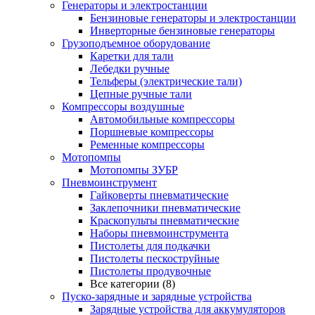
Генераторы и электростанции
Бензиновые генераторы и электростанции
Инверторные бензиновые генераторы
Грузоподъемное оборудование
Каретки для тали
Лебедки ручные
Тельферы (электрические тали)
Цепные ручные тали
Компрессоры воздушные
Автомобильные компрессоры
Поршневые компрессоры
Ременные компрессоры
Мотопомпы
Мотопомпы ЗУБР
Пневмоинструмент
Гайковерты пневматические
Заклепочники пневматические
Краскопульты пневматические
Наборы пневмоинструмента
Пистолеты для подкачки
Пистолеты пескоструйные
Пистолеты продувочные
Все категории (8)
Пуско-зарядные и зарядные устройства
Зарядные устройства для аккумуляторов