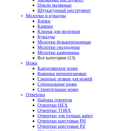
Цикли малярные
Штукатурный инструмент
Молотки и кувалды
Кирки
Киянки
Клинья для молотков
Кувалды
Молотки безынерционные
Молотки гвоздодеры
Молотки каменщика
Все категории (13)
Ножи
Канцелярские ножи
Коврики непрорезаемые
Сменные лезвия для ножей
Специальные ножи
Строительные ножи
Отвертки
Наборы отверток
Отвертки HEX
Отвертки TORX
Отвертки для точных работ
Отвертки крестовые PH
Отвертки крестовые PZ