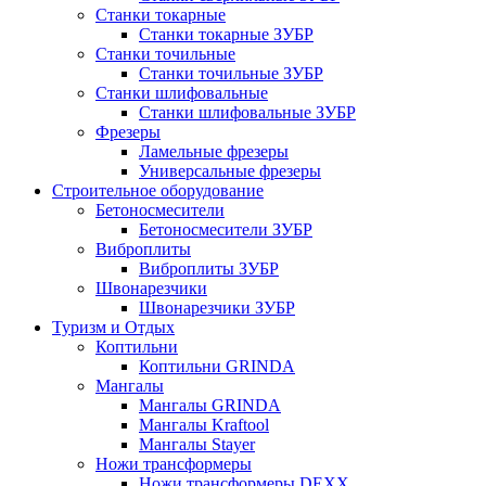
Станки токарные
Станки токарные ЗУБР
Станки точильные
Станки точильные ЗУБР
Станки шлифовальные
Станки шлифовальные ЗУБР
Фрезеры
Ламельные фрезеры
Универсальные фрезеры
Строительное оборудование
Бетоносмесители
Бетоносмесители ЗУБР
Виброплиты
Виброплиты ЗУБР
Швонарезчики
Швонарезчики ЗУБР
Туризм и Отдых
Коптильни
Коптильни GRINDA
Мангалы
Мангалы GRINDA
Мангалы Kraftool
Мангалы Stayer
Ножи трансформеры
Ножи трансформеры DEXX