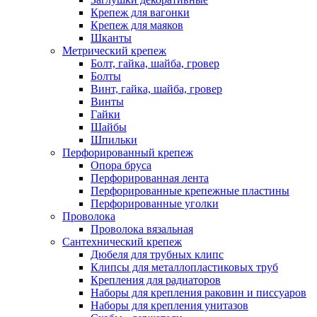
Крепеж для вагонки
Крепеж для маяков
Шканты
Метрический крепеж
Болт, гайка, шайба, гровер
Болты
Винт, гайка, шайба, гровер
Винты
Гайки
Шайбы
Шпильки
Перфорированный крепеж
Опора бруса
Перфорированная лента
Перфорированные крепежные пластины
Перфорированные уголки
Проволока
Проволока вязальная
Сантехнический крепеж
Дюбеля для трубных клипс
Клипсы для металлопластиковых труб
Крепления для радиаторов
Наборы для крепления раковин и писсуаров
Наборы для крепления унитазов