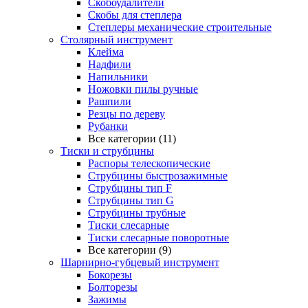
Скобоудалители
Скобы для степлера
Степлеры механические строительные
Столярный инструмент
Клейма
Надфили
Напильники
Ножовки пилы ручные
Рашпили
Резцы по дереву
Рубанки
Все категории (11)
Тиски и струбцины
Распоры телескопические
Струбцины быстрозажимные
Струбцины тип F
Струбцины тип G
Струбцины трубные
Тиски слесарные
Тиски слесарные поворотные
Все категории (9)
Шарнирно-губцевый инструмент
Бокорезы
Болторезы
Зажимы