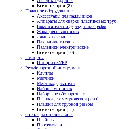
Отвертки ударные
Все категории (8)
Паяльное оборудование
Аксессуары для паяльников
Аппараты для сварки пластиковых труб
Выжигатели по дереву, пирографы
Жала для паяльников
Лампы паяльные
Паяльники газовые
Паяльники электрические
Все категории (10)
Пинцеты
Пинцеты ЗУБР
Резьбонарезной инструмент
Клуппы
Метчики
Метчикодержатели
Наборы метчиков
Наборы резьбонарезные
Плашки для метрической резьбы
Плашки для трубной резьбы
Все категории (11)
Степлеры строительные
Плайеры
Просекатели