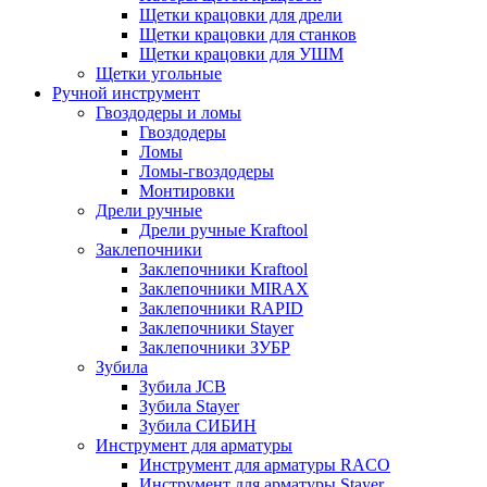
Щетки крацовки для дрели
Щетки крацовки для станков
Щетки крацовки для УШМ
Щетки угольные
Ручной инструмент
Гвоздодеры и ломы
Гвоздодеры
Ломы
Ломы-гвоздодеры
Монтировки
Дрели ручные
Дрели ручные Kraftool
Заклепочники
Заклепочники Kraftool
Заклепочники MIRAX
Заклепочники RAPID
Заклепочники Stayer
Заклепочники ЗУБР
Зубила
Зубила JCB
Зубила Stayer
Зубила СИБИН
Инструмент для арматуры
Инструмент для арматуры RACO
Инструмент для арматуры Stayer