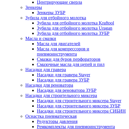
Центрирующие сверла
Зенкеры
Зенкеры ЗУБР
Зубила для отбойного молотка
Зубила для отбойного молотка Kraftool
Зубила для отбойного молотка Uragan
Зубила для отбойного молотка ЗУБР
Масла и смазки
Масла для двигателей
Масла для компрессоров и
пневмоинструмента
Смазки для буров перфораторов
Смазочные масла для цепей и пил
Насадки для гравера
Насадки для гравера Stayer
Насадки для гравера ЗУБР
Насадки для реноватора
Насадки для реноватора ЗУБР
Насадки для строительного миксера
Насадки для строительного миксера Stayer
Насадки для строительного миксера ЗУБР
Насадки для строительного миксера СИБИН
Оснастка пневматическая
Редукторы давления
Ремкомплекты для пневмоинструмента