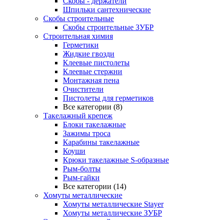
Скобы - держатели
Шпильки сантехнические
Скобы строительные
Скобы строительные ЗУБР
Строительная химия
Герметики
Жидкие гвозди
Клеевые пистолеты
Клеевые стержни
Монтажная пена
Очистители
Пистолеты для герметиков
Все категории (8)
Такелажный крепеж
Блоки такелажные
Зажимы троса
Карабины такелажные
Коуши
Крюки такелажные S-образные
Рым-болты
Рым-гайки
Все категории (14)
Хомуты металлические
Хомуты металлические Stayer
Хомуты металлические ЗУБР