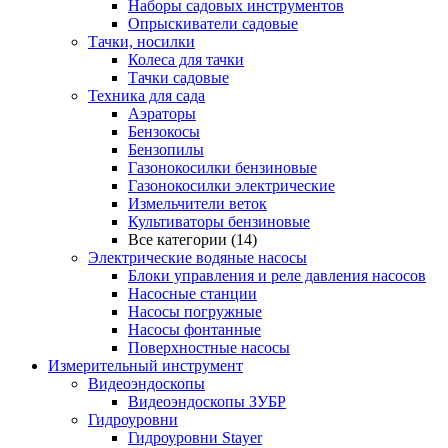
Наборы садовых инструментов
Опрыскиватели садовые
Тачки, носилки
Колеса для тачки
Тачки садовые
Техника для сада
Аэраторы
Бензокосы
Бензопилы
Газонокосилки бензиновые
Газонокосилки электрические
Измельчители веток
Культиваторы бензиновые
Все категории (14)
Электрические водяные насосы
Блоки управления и реле давления насосов
Насосные станции
Насосы погружные
Насосы фонтанные
Поверхностные насосы
Измерительный инструмент
Видеоэндоскопы
Видеоэндоскопы ЗУБР
Гидроуровни
Гидроуровни Stayer