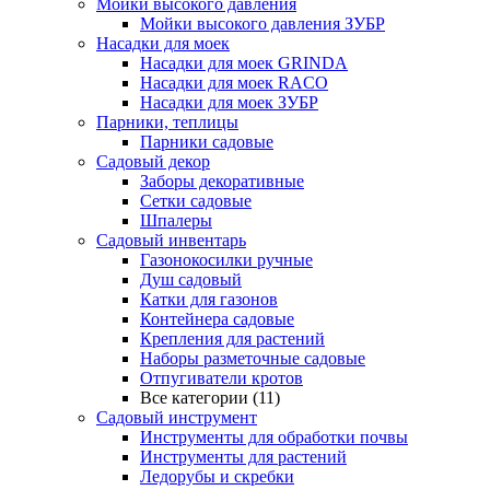
Мойки высокого давления
Мойки высокого давления ЗУБР
Насадки для моек
Насадки для моек GRINDA
Насадки для моек RACO
Насадки для моек ЗУБР
Парники, теплицы
Парники садовые
Садовый декор
Заборы декоративные
Сетки садовые
Шпалеры
Садовый инвентарь
Газонокосилки ручные
Душ садовый
Катки для газонов
Контейнера садовые
Крепления для растений
Наборы разметочные садовые
Отпугиватели кротов
Все категории (11)
Садовый инструмент
Инструменты для обработки почвы
Инструменты для растений
Ледорубы и скребки