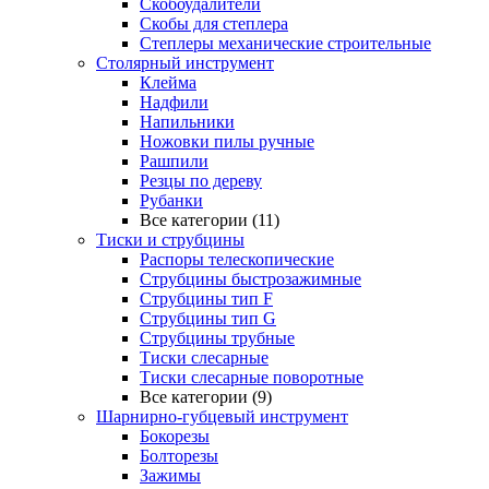
Скобоудалители
Скобы для степлера
Степлеры механические строительные
Столярный инструмент
Клейма
Надфили
Напильники
Ножовки пилы ручные
Рашпили
Резцы по дереву
Рубанки
Все категории (11)
Тиски и струбцины
Распоры телескопические
Струбцины быстрозажимные
Струбцины тип F
Струбцины тип G
Струбцины трубные
Тиски слесарные
Тиски слесарные поворотные
Все категории (9)
Шарнирно-губцевый инструмент
Бокорезы
Болторезы
Зажимы