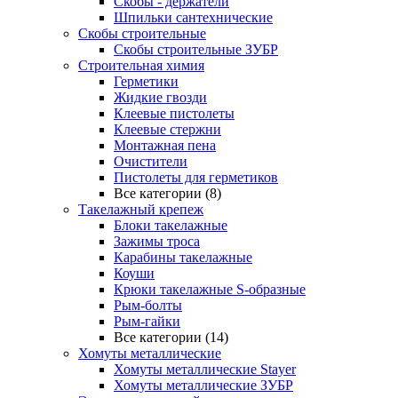
Скобы - держатели
Шпильки сантехнические
Скобы строительные
Скобы строительные ЗУБР
Строительная химия
Герметики
Жидкие гвозди
Клеевые пистолеты
Клеевые стержни
Монтажная пена
Очистители
Пистолеты для герметиков
Все категории (8)
Такелажный крепеж
Блоки такелажные
Зажимы троса
Карабины такелажные
Коуши
Крюки такелажные S-образные
Рым-болты
Рым-гайки
Все категории (14)
Хомуты металлические
Хомуты металлические Stayer
Хомуты металлические ЗУБР