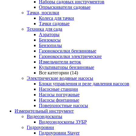
Наборы садовых инструментов
Опрыскиватели садовые
Тачки, носилки
Колеса для тачки
Тачки садовые
Техника для сада
Аэраторы
Бензокосы
Бензопилы
Газонокосилки бензиновые
Газонокосилки электрические
Измельчители веток
Культиваторы бензиновые
Все категории (14)
Электрические водяные насосы
Блоки управления и реле давления насосов
Насосные станции
Насосы погружные
Насосы фонтанные
Поверхностные насосы
Измерительный инструмент
Видеоэндоскопы
Видеоэндоскопы ЗУБР
Гидроуровни
Гидроуровни Stayer