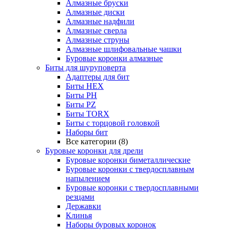
Алмазные бруски
Алмазные диски
Алмазные надфили
Алмазные сверла
Алмазные струны
Алмазные шлифовальные чашки
Буровые коронки алмазные
Биты для шуруповерта
Адаптеры для бит
Биты HEX
Биты PH
Биты PZ
Биты TORX
Биты с торцовой головкой
Наборы бит
Все категории (8)
Буровые коронки для дрели
Буровые коронки биметаллические
Буровые коронки с твердосплавным
напылением
Буровые коронки с твердосплавными
резцами
Державки
Клинья
Наборы буровых коронок