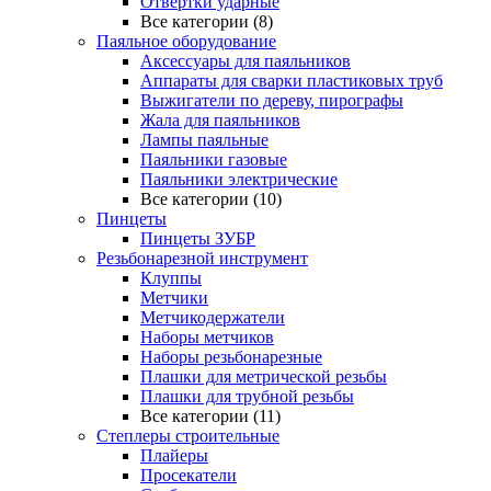
Отвертки ударные
Все категории (8)
Паяльное оборудование
Аксессуары для паяльников
Аппараты для сварки пластиковых труб
Выжигатели по дереву, пирографы
Жала для паяльников
Лампы паяльные
Паяльники газовые
Паяльники электрические
Все категории (10)
Пинцеты
Пинцеты ЗУБР
Резьбонарезной инструмент
Клуппы
Метчики
Метчикодержатели
Наборы метчиков
Наборы резьбонарезные
Плашки для метрической резьбы
Плашки для трубной резьбы
Все категории (11)
Степлеры строительные
Плайеры
Просекатели