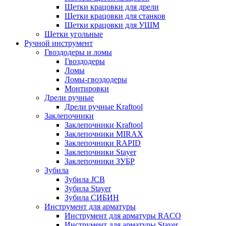
Щетки крацовки для дрели
Щетки крацовки для станков
Щетки крацовки для УШМ
Щетки угольные
Ручной инструмент
Гвоздодеры и ломы
Гвоздодеры
Ломы
Ломы-гвоздодеры
Монтировки
Дрели ручные
Дрели ручные Kraftool
Заклепочники
Заклепочники Kraftool
Заклепочники MIRAX
Заклепочники RAPID
Заклепочники Stayer
Заклепочники ЗУБР
Зубила
Зубила JCB
Зубила Stayer
Зубила СИБИН
Инструмент для арматуры
Инструмент для арматуры RACO
Инструмент для арматуры Stayer