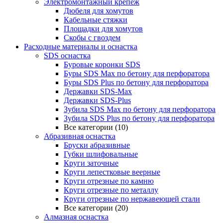
Электромонтажный крепеж
Дюбеля для хомутов
Кабельные стяжки
Площадки для хомутов
Скобы с гвоздем
Расходные материалы и оснастка
SDS оснастка
Буровые коронки SDS
Буры SDS Max по бетону для перфоратора
Буры SDS Plus по бетону для перфоратора
Державки SDS-Max
Державки SDS-Plus
Зубила SDS Mах по бетону для перфоратора
Зубила SDS Plus по бетону для перфоратора
Все категории (10)
Абразивная оснастка
Бруски абразивные
Губки шлифовальные
Круги заточные
Круги лепестковые веерные
Круги отрезные по камню
Круги отрезные по металлу
Круги отрезные по нержавеющей стали
Все категории (20)
Алмазная оснастка