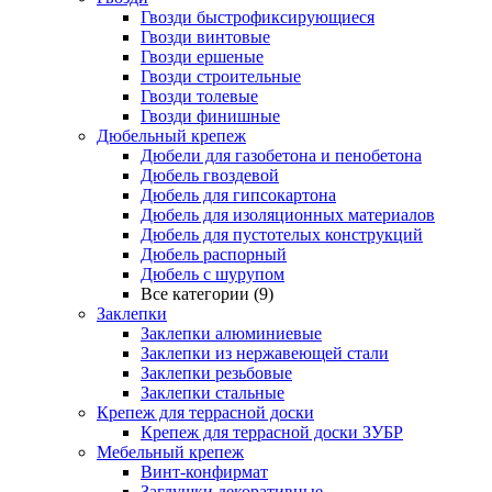
Гвозди быстрофиксирующиеся
Гвозди винтовые
Гвозди ершеные
Гвозди строительные
Гвозди толевые
Гвозди финишные
Дюбельный крепеж
Дюбели для газобетона и пенобетона
Дюбель гвоздевой
Дюбель для гипсокартона
Дюбель для изоляционных материалов
Дюбель для пустотелых конструкций
Дюбель распорный
Дюбель с шурупом
Все категории (9)
Заклепки
Заклепки алюминиевые
Заклепки из нержавеющей стали
Заклепки резьбовые
Заклепки стальные
Крепеж для террасной доски
Крепеж для террасной доски ЗУБР
Мебельный крепеж
Винт-конфирмат
Заглушки декоративные