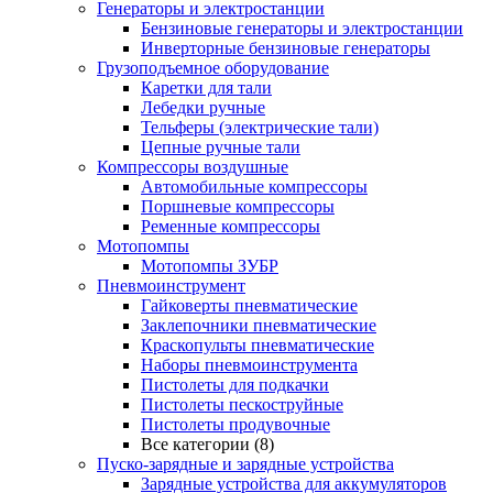
Генераторы и электростанции
Бензиновые генераторы и электростанции
Инверторные бензиновые генераторы
Грузоподъемное оборудование
Каретки для тали
Лебедки ручные
Тельферы (электрические тали)
Цепные ручные тали
Компрессоры воздушные
Автомобильные компрессоры
Поршневые компрессоры
Ременные компрессоры
Мотопомпы
Мотопомпы ЗУБР
Пневмоинструмент
Гайковерты пневматические
Заклепочники пневматические
Краскопульты пневматические
Наборы пневмоинструмента
Пистолеты для подкачки
Пистолеты пескоструйные
Пистолеты продувочные
Все категории (8)
Пуско-зарядные и зарядные устройства
Зарядные устройства для аккумуляторов