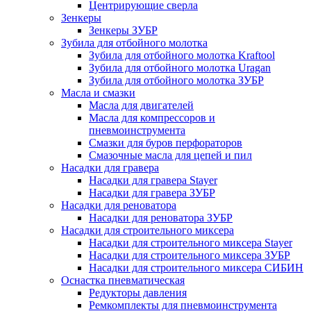
Центрирующие сверла
Зенкеры
Зенкеры ЗУБР
Зубила для отбойного молотка
Зубила для отбойного молотка Kraftool
Зубила для отбойного молотка Uragan
Зубила для отбойного молотка ЗУБР
Масла и смазки
Масла для двигателей
Масла для компрессоров и
пневмоинструмента
Смазки для буров перфораторов
Смазочные масла для цепей и пил
Насадки для гравера
Насадки для гравера Stayer
Насадки для гравера ЗУБР
Насадки для реноватора
Насадки для реноватора ЗУБР
Насадки для строительного миксера
Насадки для строительного миксера Stayer
Насадки для строительного миксера ЗУБР
Насадки для строительного миксера СИБИН
Оснастка пневматическая
Редукторы давления
Ремкомплекты для пневмоинструмента