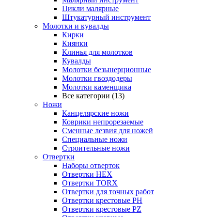
Цикли малярные
Штукатурный инструмент
Молотки и кувалды
Кирки
Киянки
Клинья для молотков
Кувалды
Молотки безынерционные
Молотки гвоздодеры
Молотки каменщика
Все категории (13)
Ножи
Канцелярские ножи
Коврики непрорезаемые
Сменные лезвия для ножей
Специальные ножи
Строительные ножи
Отвертки
Наборы отверток
Отвертки HEX
Отвертки TORX
Отвертки для точных работ
Отвертки крестовые PH
Отвертки крестовые PZ