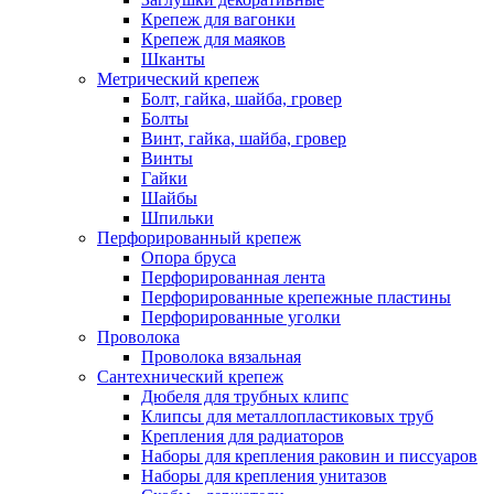
Крепеж для вагонки
Крепеж для маяков
Шканты
Метрический крепеж
Болт, гайка, шайба, гровер
Болты
Винт, гайка, шайба, гровер
Винты
Гайки
Шайбы
Шпильки
Перфорированный крепеж
Опора бруса
Перфорированная лента
Перфорированные крепежные пластины
Перфорированные уголки
Проволока
Проволока вязальная
Сантехнический крепеж
Дюбеля для трубных клипс
Клипсы для металлопластиковых труб
Крепления для радиаторов
Наборы для крепления раковин и писсуаров
Наборы для крепления унитазов