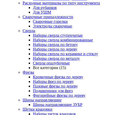
Расходные материалы по типу инструмента
Для рубанков
Для УШМ
Сварочные принадлежности
Сварочные горелки
Электроды сварочные
Сверла
Наборы cверла ступенчатые
Наборы сверла комбинированные
Наборы сверла по бетону
Наборы сверла по дереву
Наборы сверла по керамике и стеклу
Наборы сверла по металлу
Сверла опалубочные
Все категории (15)
Фрезы
Кромочные фрезы по дереву
Наборы фрез по дереву
Пазовые фрезы по дереву
Подшипники для фрез
Фигирейные фрезы по дереву
Шины направляющие
Шины направляющие ЗУБР
Щетки крацовки
Наборы щеток крацовок