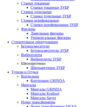
Станки токарные
Станки токарные ЗУБР
Станки точильные
Станки точильные ЗУБР
Станки шлифовальные
Станки шлифовальные ЗУБР
Фрезеры
Ламельные фрезеры
Универсальные фрезеры
Строительное оборудование
Бетоносмесители
Бетоносмесители ЗУБР
Виброплиты
Виброплиты ЗУБР
Швонарезчики
Швонарезчики ЗУБР
Туризм и Отдых
Коптильни
Коптильни GRINDA
Мангалы
Мангалы GRINDA
Мангалы Kraftool
Мангалы Stayer
Ножи трансформеры
Ножи трансформеры DEXX