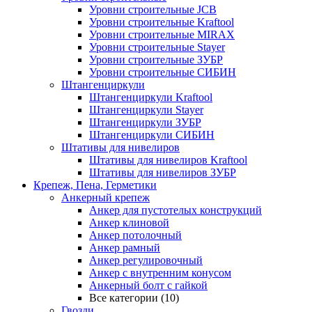
Уровни строительные JCB
Уровни строительные Kraftool
Уровни строительные MIRAX
Уровни строительные Stayer
Уровни строительные ЗУБР
Уровни строительные СИБИН
Штангенциркули
Штангенциркули Kraftool
Штангенциркули Stayer
Штангенциркули ЗУБР
Штангенциркули СИБИН
Штативы для нивелиров
Штативы для нивелиров Kraftool
Штативы для нивелиров ЗУБР
Крепеж, Пена, Герметики
Анкерный крепеж
Анкер для пустотелых конструкций
Анкер клиновой
Анкер потолочный
Анкер рамный
Анкер регулировочный
Анкер с внутренним конусом
Анкерный болт с гайкой
Все категории (10)
Гвозди