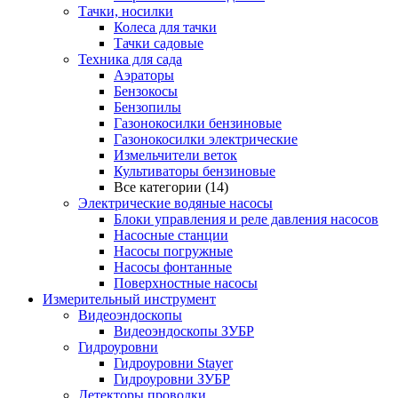
Тачки, носилки
Колеса для тачки
Тачки садовые
Техника для сада
Аэраторы
Бензокосы
Бензопилы
Газонокосилки бензиновые
Газонокосилки электрические
Измельчители веток
Культиваторы бензиновые
Все категории (14)
Электрические водяные насосы
Блоки управления и реле давления насосов
Насосные станции
Насосы погружные
Насосы фонтанные
Поверхностные насосы
Измерительный инструмент
Видеоэндоскопы
Видеоэндоскопы ЗУБР
Гидроуровни
Гидроуровни Stayer
Гидроуровни ЗУБР
Детекторы проводки