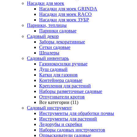
Насадки для моек
Насадки для моек GRINDA
Насадки для моек RACO
Насадки для моек ЗУБР
Парники, теплицы
Парники садовые
Садовый декор
Заборы декоративные
Сетки садовые
Шпалеры
Садовый инвентарь
Газонокосилки ручные
Душ садовый
Катки для газонов
Контейнера садовые
Крепления для растений
Наборы разметочные садовые
Отпугиватели кротов
Все категории (11)
Садовый инструмент
Инструменты для обработки почвы
Инструменты для растений
Ледорубы и скребки
Наборы садовых инструментов
Опрыскиватели садовые